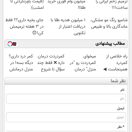
ترمیم زخم ایرانی را
میلیون وام فوری خرید
(قیمت باورنکردنی تا
ساخت!!!
طلا‼️
امشب)
شامپو رنگ مو مشکی،
1 میلیون هدیه طلا با
جای بخیه داری؟؟ فقط
ماندگاری بالا و طبیعی
دریافت اعتبار از
در 3 هفته ترمیمش
تکنوپی
کن!😍
مطالب پیشنهادی
‌راه خلاصی از
میخوای
‌کمردردت درمان
کمر درد داری؟
کمردرد
کمردردت رو "در
داره ❌ فقط چند
دیگه بسه! در
همینجاست ◀
منزل" درمان
سؤال تا شروع
منزل درمانش
فقط کافیه فرم
کنی؟ (◂فیلم +
بهبودی فاصله‌
کن
نظر شما
رو پر کنی!
◂پرسش‌نامه)
داری!
(◀پرسش‌نامه)
نام
ایمیل
* نظر