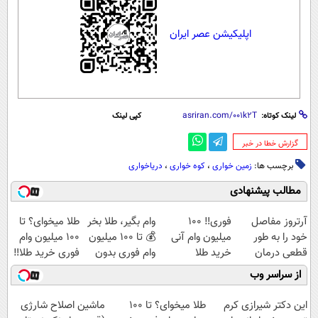
اپلیکیشن عصر ایران
لینک کوتاه:
کپی لینک
‌گزارش خطا در خبر
برچسب ها:
زمین خواری
،
کوه خواری
،
دریاخواری
مطالب پیشنهادی
آرتروز مفاصل
فوری‼️ 100
وام بگیر، طلا بخر
طلا میخوای؟ تا
خود را به طور
میلیون وام آنی
💰 تا 100 میلیون
100 میلیون وام
قطعی درمان
خرید طلا
وام فوری بدون
فوری خرید طلا‼️
کنید!
ضامن
از سراسر وب
◗پرسش‌نامه◖
این دکتر شیرازی کرم
طلا میخوای؟ تا 100
ماشین اصلاح شارژی