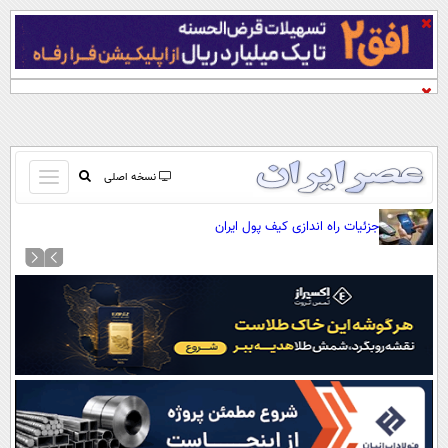
باز
نسخه اصلی
و
صفحه اول
جزئیات راه اندازی کیف پول ایران
بسته
تماس با ما
کردن
آرشیو
منو
جستجو
نظرسنجی
آب و هوا
اوقات شرعی
پیوند ها
سواد زندگی