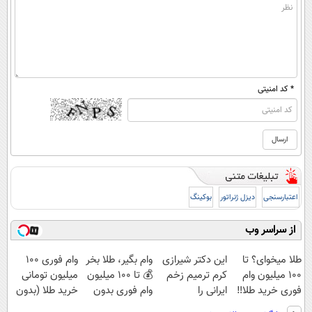
* کد امنیتی
اعتبارسنجی
دیزل ژنراتور
بوکینگ
از سراسر وب
طلا میخوای؟ تا
این دکتر شیرازی
وام بگیر، طلا بخر
وام فوری 100
100 میلیون وام
کرم ترمیم زخم
💰 تا 100 میلیون
میلیون تومانی
فوری خرید طلا‼️
ایرانی را
وام فوری بدون
خرید طلا (بدون
ساخت!!!
ضامن
ضامن)