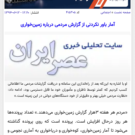
سیاسی
اقتصاد
صفحه نخست
»
اجتماعی
کد
۴۱۵۳۰۵
انتشار:
۱۲:۲۰ - ۱۲-۰۶-۱۳۹۴
جامعه
اقتصادی
آمار باور نکردنی از گزارش مردمی درباره زمین‌خواری
ورزشی
اجتماعی
خودرو
بین الملل
حوادث
فرهنگ و هنر
سیاست خارجی
سلامت
علم و دانش
یک برش دانایی
قرآن
فناوری و It
محیط زیست
گوناگون
او با اشاره به این‌که بعد از راه‌اندازی این سامانه و دریافت گزارشات مردمی ما اطلاعاتی
علمی
سفر و تفریح
کسب کردیم که کمتر توسط ناظران و مأموران خود ما قابل دسترسی بود، ادامه داد:
فیلم
سرگرمی
«نظارت مردمی خیلی بهتر و دقیق‌تر از خود دستگاه‌های دولتی در این زمینه است.»
اخبار کریپتو
عصر ایران 2
اقتصاد
باشگاه مغز
«مردم هر هفته ٣‌هزار گزارش زمین‌خواری می‌دهند.» تعداد پرونده‌ها
آموزش زبان
خواندنی ها و دیدنی ها
ورزش
مجله تصویری سلاح
هر روز درحال افزایش است. پرونده است که روی پرونده گذاشته
داستان کوتاه
سیاست
می‌شود تا آمار زمین‌خواری، کوه‌خواری و دریاخواری به آماری نجومی و