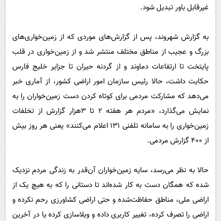
پیامک
سرگرمی
غیرقابل باور تبدیل شود.
روانشناسی
فناوری
به گزارش شهروند، پس از گزارش‌های موردی که از زمین‌خواری‌های
آشپزی
گوناگون
بزرگ و عجیب از مناطق مختلف منتشر شد و از زمین‌خواری در قلب
دانلود
حوادث
پایتخت تا ارتفاعات دماوند و از گردنه حیران تا جزایر خلیج فارس
محیط زیست
حکایت داشت، حالا رئیس سازمان امور اراضی کشور، از آماری خبر
می‌دهد که مشارکت مردمی برای کوتاه کردن دست زمین‌خواران را به
سلامت
نمایش می‌گذارد، «مردم هر هفته ٢ تا ٣‌هزار گزارش از تخلفات
فرهنگی
زمین‌خواری را به سامانه تلفنی ١٣١ اعلام می‌کنند» یعنی هر روز بیش
بین الملل
از ٤٠٠ گزارش مردمی.
اجتماعی
حیات وحش
حالا به نظر می‌رسد، سایه زمین‌خواران آن‌قدر به زندگی مردم نزدیک
شده که همگان دست به کار شده‌اند تا دستانی را که به هیچ یک از
سیاست خارجی
اراضی ملی، مناطق حفاظت‌شده و حتی اراضی کشاورزی رحم نکرده‌ و
اراضی را تصرف کرده، تغییر کاربری داده و ویلاسازی کرده یا در آخرین