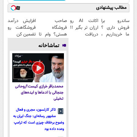
مطالب پیشنهادی
ساندرو برا
اکانت AI رو
صاحب
افزایش درآمـد
فروش داری ؟
ارزان تر بگیر !!
فروشگاه
فروشگاهت رو
ما خریداریم ،
دریافت
هستی؟ وام تا
تضمین کن
راحت بفروشش
کدتخفیف
۳ میلیارد تومان
تماشاخانه
بگیر
محمدباقر خرازی کیست؟روحانی
جنجالی با ادعاها و ایده‌های
تخیلی
تاکر کارلسون، مجری و فعال
مشهور رسانه‌ای: جنگ ایران به
وضوح برخلاف چیزی است که ترامپ
وعده داده بود