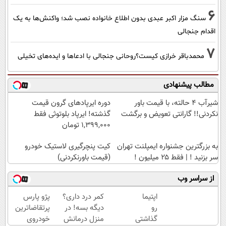
6
سنگ مزار اکبر عبدی بدون اطلاع خانواده نصب شد؛ واکنش‌ها به یک
اقدام جنجالی
7
محمدباقر خرازی کیست؟روحانی جنجالی با ادعاها و ایده‌های تخیلی
مطالب پیشنهادی
شیر‌آب ۴ حالته، با قیمت باور
دوره ایرپاد‌های گرون قیمت
نکردنی!! گارانتی تعویض و برگشت
گذشته! ایرپاد بلوتوثی فقط
1,399,000 تومان
به بزرگترین جشنواره ایمپلنت تهران
کیت پنچرگیری لاستیک خودرو
سر بزنید ! | فقط ۲۵ میلیون !
(قیمت باورنکردنی)
از سراسر وب
اپتیما
کمر درد داری؟
پژو پارس
رو
دیگه بسه! در
پرتقاضاترین
گذاشتی
منزل درمانش
خودروی