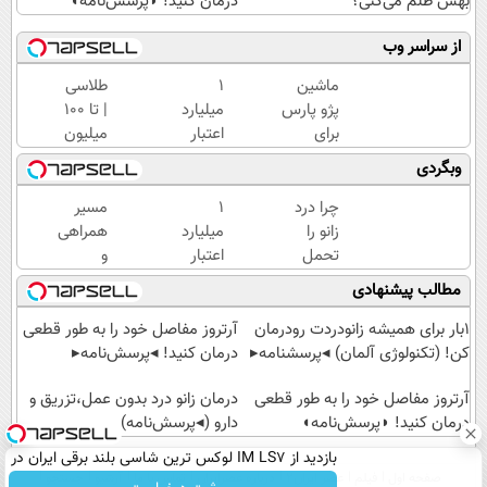
بهش ظلم می‌کنی؟
درمان کنید! ◗پرسش‌نامه◖
از سراسر وب
ماشین
۱
طلاسی
پژو پارس
میلیارد
| تا 100
برای
اعتبار
میلیون
فروش
خرید
وام
وبگردی
داری؟
طلا |
آنی
اینجا
بدون
خرید
چرا درد
۱
مسیر
سریع
ضامن
طلا💰
زانو را
میلیارد
همراهی
بفروشش
و چک
ثبت
تحمل
اعتبار
و
نام
می‌کنی؟
خرید
گزارش
مطالب پیشنهادی
کن!
خیلی
طلا |
عملکرد
ساده
بدون
گروه
1بار برای همیشه زانودردت رودرمان
آرتروز مفاصل خود را به طور قطعی
درمنزل
ضامن
اسنپ
کن! (تکنولوژی آلمان) ◂پرسشنامه▸
درمان کنید! ◂پرسش‌نامه▸
درمانش
و چک
در
کن
آرتروز مفاصل خود را به طور قطعی
۱۴۰۴
درمان زانو درد بدون عمل،تزریق و
درمان کنید! ◗پرسش‌نامه◖
دارو (◂پرسش‌نامه)
بازدید از IM LS7 لوکس ترین شاسی بلند برقی ایران در
صفحه اول
فیلم
عصر ایران۲
درباره عصرایران
تماس با ما
آرشیو
جستجو
باشگاه انقلاب