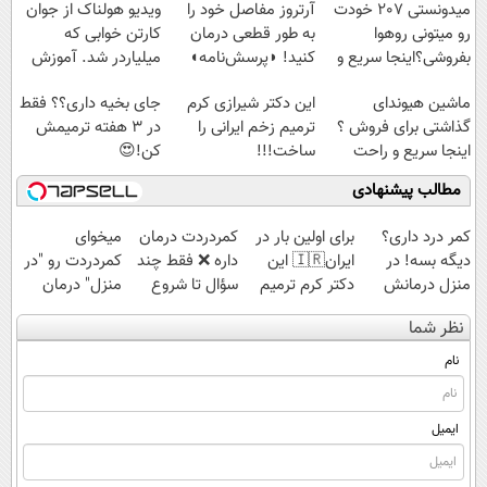
پرداخت قسطی
میدونستی 207 خودت
آرتروز مفاصل خود را
ویدیو هولناک از جوان
رو میتونی روهوا
به طور قطعی درمان
کارتن خوابی که
بفروشی؟اینجا سریع و
کنید! ◗پرسش‌نامه◖
میلیاردر شد. آموزش
راحت بفروش
رایگان
ماشین هیوندای
این دکتر شیرازی کرم
جای بخیه داری؟؟ فقط
گذاشتی برای فروش ؟
ترمیم زخم ایرانی را
در 3 هفته ترمیمش
اینجا سریع و راحت
ساخت!!!
کن!😍
بفروش
مطالب پیشنهادی
کمر درد داری؟
برای اولین بار در
‌کمردردت درمان
میخوای
دیگه بسه! در
ایران🇮🇷 این
داره ❌ فقط چند
کمردردت رو "در
منزل درمانش
دکتر کرم ترمیم
سؤال تا شروع
منزل" درمان
کن
کننده 23 روزه
بهبودی فاصله‌
کنی؟ (◂فیلم +
نظر شما
(◀پرسش‌نامه)
ساخت!
داری!
◂پرسش‌نامه)
نام
ایمیل