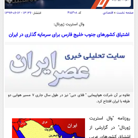
سیاسی
اقتصاد
صفحه نخست
»
اقتصادی
کد
۴۱۵۳۰۸
انتشار:
۱۳:۳۶ - ۱۲-۰۶-۱۳۹۴
جامعه
اقتصادی
وال استریت ژورنال:
ورزشی
اجتماعی
اشتیاق کشورهای جنوب خلیج فارس برای سرمایه گذاری در ایران
خودرو
بین الملل
حوادث
فرهنگ و هنر
سیاست خارجی
سلامت
علم و دانش
یک برش دانایی
قرآن
فناوری و It
محیط زیست
گوناگون
علمی
سفر و تفریح
علاوه بر آن شرکت هواپیمایی " فلای دبی" نیز در طول سال جاری 7 مسیر هوایی دو
فیلم
سرگرمی
اخبار کریپتو
طرفه با ایران افتتاح کرد.
عصر ایران 2
اقتصاد
باشگاه مغز
آموزش زبان
خواندنی ها و دیدنی ها
روزنامه "وال استریت
ورزش
مجله تصویری سلاح
ژورنال" در گزارشی از
داستان کوتاه
سیاست
اشتیاق کشورهای عربی