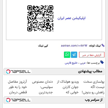
اپلیکیشن عصر ایران
لینک کوتاه:
کپی لینک
‌گزارش خطا در خبر
برچسب ها:
عربی
،
خلیج فارس
مطالب پیشنهادی
پولسازی سخت
ویدیو هولناک از
دندان مصنوعی
آرتروز مفاصل
نیست اگه
جوان کارتن
سوئیسی:
خود را به طور
راهش رو بدونی!
خوابی که
جدیدترین
قطعی درمان
" دوره رایگان "
میلیاردر شد.
فناوری اروپا،
کنید!
از سراسر وب
آموزش رایگان
سبک و مقاوم |
◗پرسش‌نامه◖