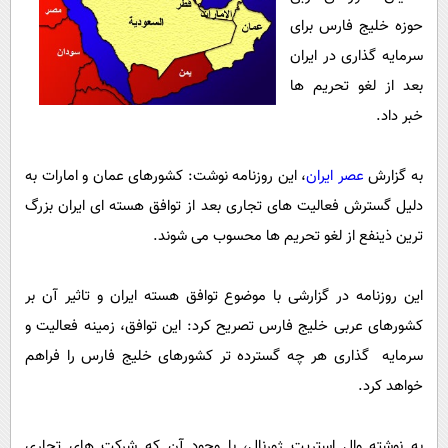
پیامک
سرگرمی
حوزه خلیج فارس برای
روانشناسی
فناوری
سرمایه گذاری در ایران
آشپزی
گوناگون
بعد از لغو تحریم ها
خبر داد.
دانلود
حوادث
محیط زیست
به گزارش
عصر ایران
، این روزنامه نوشت: کشورهای عمان و امارات به
سلامت
دلیل گسترش فعالیت های تجاری بعد از توافق هسته ای ایران بزرگ
فرهنگی
ترین ذینفع از لغو تحریم ها محسوب می شوند.
بین الملل
این روزنامه در گزارشی با موضوع توافق هسته ایران و تاثیر آن بر
اجتماعی
کشورهای عربی خلیج فارس تصریح کرد: این توافق، زمینه فعالیت و
حیات وحش
سرمایه گذاری هر چه گسترده تر کشورهای خلیج فارس را فراهم
سیاست خارجی
خواهد کرد.
به نوشته وال استریت ژورنال، با وجود آن که شرکت های تجاری