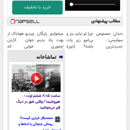
خرید با تخفیف
مطالب پیشنهادی
دندان مصنوعی
چرا تو نباید بنز و
میخوایم رایگان
ویدیو هولناک از
سوئیسی:
بی‌ام‌و زیر پات
بهت یاد بدیم
جوان کارتن
جدیدترین
باشه؟ (دوره
چجوری
خوابی که
فناوری اروپا،
رایگان درآمد
پولدارشی! باور
میلیاردر شد.
تماشاخانه
سبک و مقاوم |
میلیاردی)
نداری امتحانش
آموزش رایگان
پرداخت قسطی
مجانیه
ساعت ۸:۱۵ ششم اوت ؛
هیروشیما / وقتی شهر در دیگ
قیر می‌جوشید
محمدباقر خرازی کیست؟
روحانی جنجالی با ادعاها و