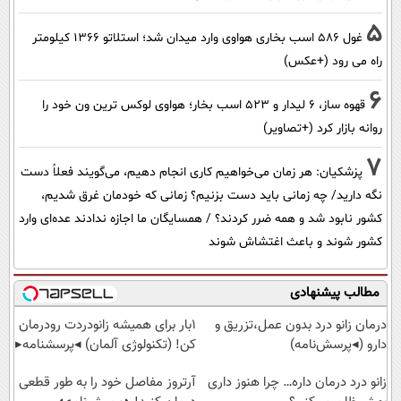
5
غول 586 اسب بخاری هواوی وارد میدان شد؛ استلاتو 1366 کیلومتر
راه می رود (+عکس)
6
قهوه ساز، 6 لیدار و 523 اسب بخار؛ هواوی لوکس ترین ون خود را
روانه بازار کرد (+تصاویر)
7
پزشکیان: هر زمان می‌خواهیم کاری انجام دهیم، می‌گویند فعلاً دست
نگه دارید/ چه زمانی باید دست بزنیم؟ زمانی که خودمان غرق شدیم،
کشور نابود شد و همه ضرر کردند؟ / همسایگان ما اجازه ندادند عده‌ای وارد
کشور شوند و باعث اغتشاش شوند
مطالب پیشنهادی
درمان زانو درد بدون عمل،تزریق و
1بار برای همیشه زانودردت رودرمان
دارو (◂پرسش‌نامه)
کن! (تکنولوژی آلمان) ◂پرسشنامه▸
زانو درد درمان داره… چرا هنوز داری
آرتروز مفاصل خود را به طور قطعی