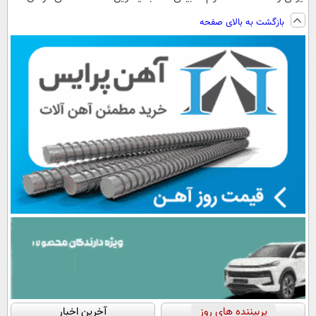
ساخت!!!
ویزیت
فناوری اروپا،
کنید!
بازگشت به بالای صفحه
رایگان+پرداخت
سبک و مقاوم |
◗پرسش‌نامه◖
اقساطی😍
پرداخت قسطی
پربیننده های روز
آخرین اخبار