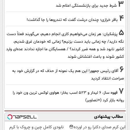
3
شرط جدید برای بازنشستگی اعلام شد
4
باقر خرازی؛ چندان درشت گفت که تندروها را جا گذاشت!
5
پزشکیان: هر زمان می‌خواهیم کاری انجام دهیم، می‌گویند فعلاً دست
نگه دارید/ چه زمانی باید دست بزنیم؟ زمانی که خودمان غرق شدیم،
کشور نابود شد و همه ضرر کردند؟ / همسایگان ما اجازه ندادند عده‌ای وارد
کشور شوند و باعث اغتشاش شوند
6
آقای رئیس جمهور! این هم یک نمونه از حذف که در گزارش خود به
صراحت انتقاد کردید
7
قهوه ساز، 6 لیدار و 523 اسب بخار؛ هواوی لوکس ترین ون خود را
روانه بازار کرد (+تصاویر)
مطالب پیشنهادی
این کرم صدای دکترا رو در اورده😳
نابودی کامل چین و چروک با کرم