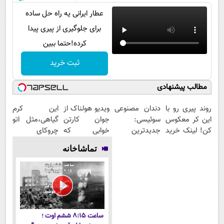
عطار ایرانی یه راه حل ساده
برای جلوگیری از پیری پیدا
کرده!حتما ببین
ثبت خرید
مطالب پیشنهادی
روند پیری رو با
دندان مصنوعی
ویدیو هولناک از
این کرم
این کر معکوس
سوئیسی:
جوان کارتن
گیاهی،مثل اتو
کن! لینک خرید
جدیدترین
خوابی که
چروکای
محصول
فناوری اروپا،
میلیاردر شد.
پوستتوصاف
تماشاخانه
سبک و مقاوم |
آموزش رایگان
میکنه!50%تخفیف
پرداخت قسطی
ساعت ۸:۱۵ ششم اوت ؛