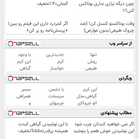
چون دیگه نیازی نداری بوتاکس
آلمانی۴۰٪تخفیف
کنی!!!
وقت بوتاکستو کنسل کن! (ضد
اگر کمردرد داری این فیلم رو ببین!
چروک طبیعی/بدون عوارض)
◗پرسش‌نامه رو پر کن◖
از سراسر وب
تنها
جدیدترین
با وجود
روش
کرم
این کرم
طبیعی
جوانساز
گیاهی
که
حاوی
دیگه
وبگردی
پوستت
جلبک
دور
رو
اسپیرولینا!
بوتاکس
این کرم
با دشمن
مسیر
بصورت
( لینک
خط
گیاهی،مثل
سرسخت
همراهی
عمقی
خرید با
قرمز
اتو چروکای
چربیهای
و
ابرسانی
تخفیف
بکش!
پوستتوصاف
بدن،
گزارش
مطالب پیشنهادی
و نرم
ویژه)
میکنه!50%تخفیف
ماهی 5
عملکرد
میکنه
کیلو لاغر
گروه
اگر نمی خواهید کبدتان چرب شود
با این نوشیدنی گیاهی کبدت
شو
اسنپ
این نوشیدنی خوش طعم را بنوشید
همیشه پرقدرته55%تخفیف
در