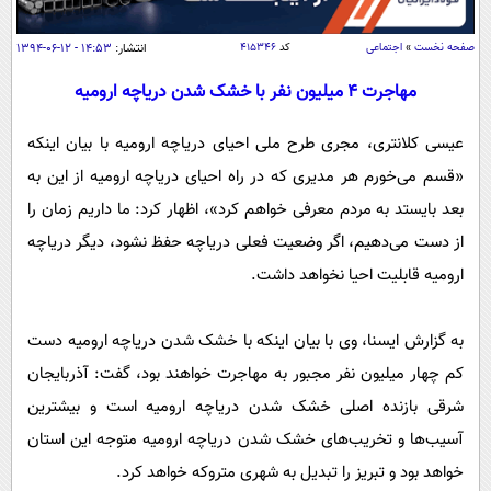
سیاسی
اقتصاد
صفحه نخست
»
اجتماعی
کد
۴۱۵۳۴۶
انتشار:
۱۴:۵۳ - ۱۲-۰۶-۱۳۹۴
جامعه
اقتصادی
مهاجرت 4 میلیون نفر با خشک شدن دریاچه ارومیه
ورزشی
اجتماعی
خودرو
عیسی کلانتری، مجری طرح ملی احیای دریاچه ارومیه با بیان اینکه
بین الملل
حوادث
«قسم می‌خورم هر مدیری که در راه احیای دریاچه ارومیه از این به
فرهنگ و هنر
سیاست خارجی
سلامت
بعد بایستد به مردم معرفی خواهم کرد»، اظهار کرد: ما داریم زمان را
علم و دانش
از دست می‌دهیم، اگر وضعیت فعلی دریاچه حفظ نشود، دیگر دریاچه
یک برش دانایی
قرآن
فناوری و It
ارومیه قابلیت احیا نخواهد داشت.
محیط زیست
گوناگون
علمی
سفر و تفریح
به گزارش ایسنا، وی با بیان اینکه با خشک شدن دریاچه ارومیه دست
فیلم
سرگرمی
اخبار کریپتو
کم چهار میلیون نفر مجبور به مهاجرت خواهند بود، گفت: آذربایجان
عصر ایران 2
اقتصاد
باشگاه مغز
شرقی بازنده اصلی خشک شدن دریاچه ارومیه است و بیشترین
آموزش زبان
خواندنی ها و دیدنی ها
ورزش
مجله تصویری سلاح
آسیب‌ها و تخریب‌های خشک شدن دریاچه ارومیه متوجه این استان
داستان کوتاه
سیاست
خواهد بود و تبریز را تبدیل به شهری متروکه خواهد کرد.