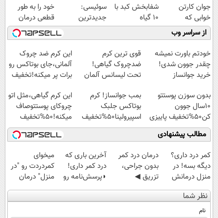
جوان کارتن
شفابخش کبد با
سوئیسی:
خود را به طور
خوابی که
10 گیاه
جدیدترین
قطعی درمان
میلیاردر شد.
موثر(تخفیف تا
فناوری اروپا،
کنید!
از سراسر وب
آموزش رایگان
امشب)
سبک و مقاوم |
◗پرسش‌نامه◖
پرداخت قسطی
خودتم باورت نمیشه
قوی ترین کرم
این کرم ضد چروک
چقدر جوون شدی!
ضدچروک گیاهی!
آلمانی،جای بوتاکس رو
خرید جوانساز
تحت لیسانس آلمان
برات پر میکنه!تخفیف
اسپیرولینا با تخفیف
(40%تخفیف زمستانی)
تا امشب
بدون سوزن پوستتو
بمب جوانساز! کرم
این کرم گیاهی،مثل اتو
ویژه
10سال جوون
بوتاکس جلبک
چروکای پوستتوصاف
کن50%تخفیف پاییزی
اسپیرولینا50%تخفیف
میکنه!50%تخفیف
مطالب پیشنهادی
کمر درد داری؟
درمان درد کمر
آخرین باری که
میخوای
دیگه بسه! در
بدون جراحی،
درد کمر داری!
کمردردت رو "در
منزل درمانش
تزریق ◀
◗پرسش‌نامه رو
منزل" درمان
کن
پرسش‌نامه رو پر
پر کن◖
کنی؟ (◂فیلم +
نظر شما
(◀پرسش‌نامه)
کن ▶
◂پرسش‌نامه)
نام