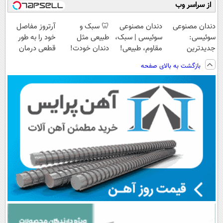
از سراسر وب
دندان مصنوعی
دندان مصنوعی
🦷 سبک و
آرتروز مفاصل
سوئیسی:
سوئیسی | سبک،
طبیعی مثل
خود را به طور
جدیدترین
مقاوم، طبیعی!
دندان خودت!
قطعی درمان
فناوری اروپا،
ویزیت
نصب آسان و
کنید!
بازگشت به بالای صفحه
سبک و مقاوم |
رایگان+پرداخت
پرداخت اقساطی
◗پرسش‌نامه◖
پرداخت قسطی
اقساطی😍
💳 📍 تهران