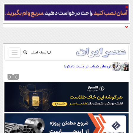
باز
نسخه اصلی
و
صفحه اول
داروهای کمیاب در دست دلالان!
بسته
تماس با ما
کردن
آرشیو
منو
جستجو
نظرسنجی
آب و هوا
اوقات شرعی
پیوند ها
سواد زندگی