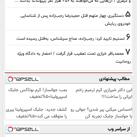
و کیفری / آن‌هایی که می‌خواهند به ۲۵۰ هزار نفر بپیوندند بدانند ...
5
دستگیری چهار متهم قتل حمیدرضا رجب‌زاده پس از شناسایی
خودروی ربایش
6
تسنیم تایید کرد: رجب‌زاده، مداح سرشناس، به‌قتل رسیده است
7
محمدباقر خرازی تحت تعقیب قرار گرفت / احضار به دادگاه ویژه
روحانیت
مطالب پیشنهادی
این دکتر شیرازی کرم ترمیم زخم
بمب جوانساز! کرم بوتاکس جلبک
ایرانی را ساخت!!!
اسپیرولینا50%تخفیف
احساس میکنی پیر شدی؟ جوانی رو
کشف جدید: جلبک اسپیرولینا پیری
با جوانساز جلبک تجربه کن
را متوقف می کند50%تخفیف
از سراسر وب