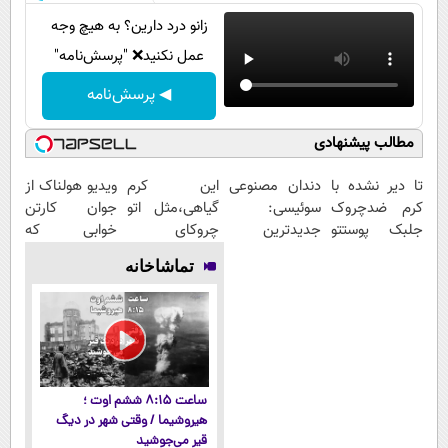
زانو درد دارین؟ به هیچ وجه
عمل نکنید❌ "پرسش‌نامه"
◀ پرسش‌نامه
مطالب پیشنهادی
تا دیر نشده با
دندان مصنوعی
این کرم
ویدیو هولناک از
کرم ضدچروک
سوئیسی:
گیاهی،مثل اتو
جوان کارتن
جلبک پوستتو
جدیدترین
چروکای
خوابی که
صاف و آینه ای
فناوری اروپا،
پوستتوصاف
میلیاردر شد.
تماشاخانه
کن!
سبک و مقاوم |
میکنه!50%تخفیف
آموزش رایگان
پرداخت قسطی
ساعت ۸:۱۵ ششم اوت ؛
هیروشیما / وقتی شهر در دیگ
قیر می‌جوشید