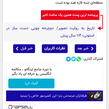
پیامک
منطقه‌ای شبه قاره هند بوده است.
سرگرمی
روانشناسی
فناوری
پربیننده ترین پست همین یک ساعت اخیر
آشپزی
گوناگون
تاریخ به روایت تصویر/ دوچرخه چوبی دست ساز در
دانلود
حوادث
استونی؛ 114 سال پیش
محیط زیست
سلامت
خبر بعد
نظرات کاربران
خبر قبل
فرهنگی
اشتراک گذاری :
بین الملل
با دوره جامع لینگانو ، مکالمه
انگلیسی رو حرفه ای یاد بگیر
اجتماعی
کلیک کن!
حیات وحش
سیاست خارجی
طرفداران مرسدس بنز؛ این کمپرسور خاص را ببینید