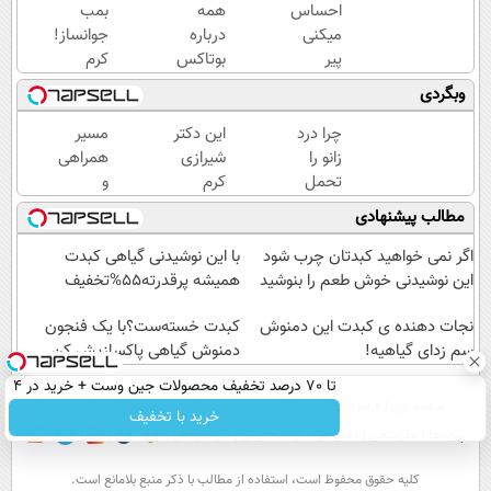
احساس
همه
بمب
میکنی
درباره
جوانساز!
پیر
بوتاکس
کرم
شدی؟
حرف
بوتاکس
وبگردی
جوانی
میزنن؛ اما
جلبک
رو با
کمتر
اسپیرولینا50%تخفیف
چرا درد
این دکتر
مسیر
جوانساز
کسی این
زانو را
شیرازی
همراهی
جلبک
راه رو
تحمل
کرم
و
تجربه
میشناسه.
می‌کنی؟
ترمیم
گزارش
مطالب پیشنهادی
کن
خیلی
زخم
عملکرد
ساده
ایرانی را
گروه
اگر نمی خواهید کبدتان چرب شود
با این نوشیدنی گیاهی کبدت
درمنزل
ساخت!!!
اسنپ
این نوشیدنی خوش طعم را بنوشید
همیشه پرقدرته55%تخفیف
درمانش
در
کن
نجات دهنده ی کبدت این دمنوش
۱۴۰۴
کبدت خسته‌ست؟با یک فنجون
سم زدای گیاهیه!
دمنوش گیاهی پاکسازیش کن
تا 70 درصد تخفیف محصولات جین وست + خرید در 4
صفحه اول
فیلم
عصر ایران۲
درباره عصرایران
تماس با ما
آرشیو
جستجو
قسط
خرید با تخفیف
پیوندها
نظرسنجی
آب و هوا
اوقات شرعی
سواد زندگی
كليه حقوق محفوظ است، استفاده از مطالب با ذكر منبع بلامانع است.