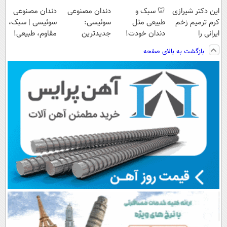
این دکتر شیرازی
🦷 سبک و
دندان مصنوعی
دندان مصنوعی
کرم ترمیم زخم
طبیعی مثل
سوئیسی:
سوئیسی | سبک،
ایرانی را
دندان خودت!
جدیدترین
مقاوم، طبیعی!
ساخت!!!
نصب آسان و
فناوری اروپا،
ویزیت
بازگشت به بالای صفحه
پرداخت اقساطی
سبک و مقاوم |
رایگان+پرداخت
💳 📍 تهران
پرداخت قسطی
اقساطی😍