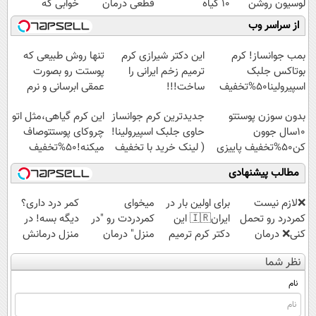
لوسیون روشن
10 گیاه
قطعی درمان
خوابی که
کننده ویتامین c!
موثر(تخفیف تا
کنید!
میلیاردر شد.
از سراسر وب
امشب)
◗پرسش‌نامه◖
آموزش رایگان
بمب جوانساز! کرم
این دکتر شیرازی کرم
تنها روش طبیعی که
بوتاکس جلبک
ترمیم زخم ایرانی را
پوستت رو بصورت
اسپیرولینا50%تخفیف
ساخت!!!
عمقی ابرسانی و نرم
میکنه
بدون سوزن پوستتو
جدیدترین کرم جوانساز
این کرم گیاهی،مثل اتو
10سال جوون
حاوی جلبک اسپیرولینا!
چروکای پوستتوصاف
کن50%تخفیف پاییزی
( لینک خرید با تخفیف
میکنه!50%تخفیف
ویژه)
مطالب پیشنهادی
❌لازم نیست
برای اولین بار در
میخوای
کمر درد داری؟
کمردرد رو تحمل
ایران🇮🇷 این
کمردردت رو "در
دیگه بسه! در
کنی❌ درمان
دکتر کرم ترمیم
منزل" درمان
منزل درمانش
بدون جراحی و
کننده 23 روزه
کنی؟ (◂فیلم +
کن
نظر شما
قرص
ساخت!
◂پرسش‌نامه)
(◀پرسش‌نامه)
(پرسشنامه)
نام