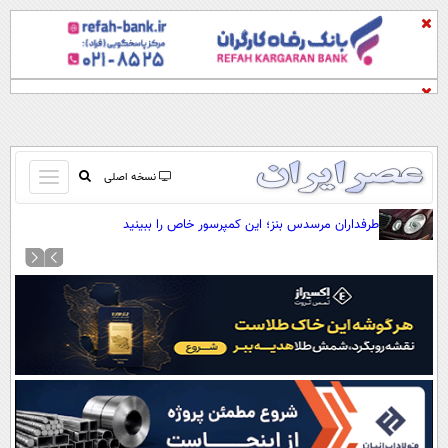
باز
نسخه اصلی
و
صفحه اول
طرفداران مرسدس بنز؛ این کمپرسور خاص را ببینید
بسته
تماس با ما
کردن
آرشیو
منو
جستجو
نظرسنجی
آب و هوا
اوقات شرعی
پیوند ها
سواد زندگی