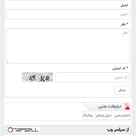
ایمیل
* نظر
* کد امنیتی
اعتبارسنجی
دیزل ژنراتور
بوکینگ
از سراسر وب