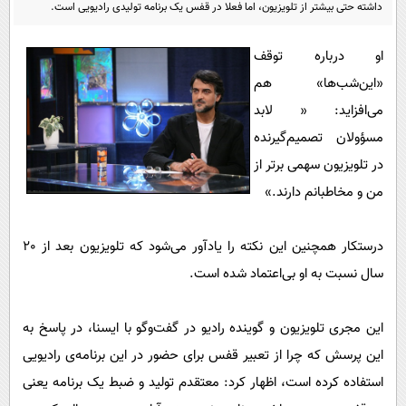
پیامک
داشته حتی بیشتر از تلویزیون، اما فعلا در قفس یک برنامه تولیدی رادیویی‌ است.
سرگرمی
روانشناسی
فناوری
او درباره توقف
آشپزی
گوناگون
«این‌شب‌ها» هم
دانلود
می‌افزاید: « لابد
حوادث
مسؤولان تصمیم‌گیرنده
محیط زیست
در تلویزیون سهمی برتر از
سلامت
من و مخاطبانم دارند.»
فرهنگی
بین الملل
درستکار همچنین این نکته را یادآور می‌شود که تلویزیون بعد از 20
سال نسبت به او بی‌اعتماد شده است.
اجتماعی
حیات وحش
این مجری تلویزیون و گوینده رادیو در گفت‌وگو با ایسنا، در پاسخ به
سیاست خارجی
این پرسش که چرا از تعبیر قفس برای حضور در این برنامه‌ی رادیویی
استفاده کرده است‌، اظهار کرد: معتقدم تولید و ضبط یک برنامه یعنی