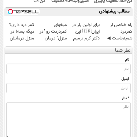
کن50%تخفیف پاییزی
اسپیرولینا50%تخفیف
کن!😍
مطالب پیشنهادی
‌راه خلاصی از
برای اولین بار در
میخوای
کمر درد داری؟
کمردرد
ایران🇮🇷 این
کمردردت رو "در
دیگه بسه! در
همینجاست ◀
دکتر کرم ترمیم
منزل" درمان
منزل درمانش
فقط کافیه فرم
کننده 23 روزه
کنی؟ (◂فیلم +
کن
نظر شما
رو پر کنی!
ساخت!
◂پرسش‌نامه)
(◀پرسش‌نامه)
نام
ایمیل
* نظر