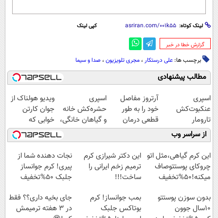
لینک کوتاه:
کپی لینک
‌گزارش خطا در خبر
برچسب ها:
علی درستکار
،
مجری تلویزیون
،
صدا و سیما
مطالب پیشنهادی
اسپری
آرتروز مفاصل
اسپری
ویدیو هولناک از
عنکبوت‌‌کش
خود را به طور
حشره‌کش خانه
جوان کارتن
تارومار
قطعی درمان
و گیاهان خانگی،
خوابی که
ازبین‌برنده انواع
کنید!
نابودکننده انواع
میلیاردر شد.
از سراسر وب
عنکبوت
◗پرسش‌نامه◖
حشرات خانگی و
آموزش رایگان
آفات
این کرم گیاهی،مثل اتو
این دکتر شیرازی کرم
نجات دهنده شما از
چروکای پوستتوصاف
ترمیم زخم ایرانی را
پیری! کرم جوانساز
میکنه!50%تخفیف
ساخت!!!
جلبک 50%تخفیف
بدون سوزن پوستتو
بمب جوانساز! کرم
جای بخیه داری؟؟ فقط
10سال جوون
بوتاکس جلبک
در 3 هفته ترمیمش