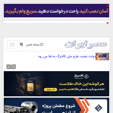
باز
نسخه اصلی
و
صفحه اول
دولت نجنبد، طرح ملی کالابرگ به فنا می رود
بسته
تماس با ما
کردن
آرشیو
منو
جستجو
نظرسنجی
آب و هوا
اوقات شرعی
پیوند ها
سواد زندگی