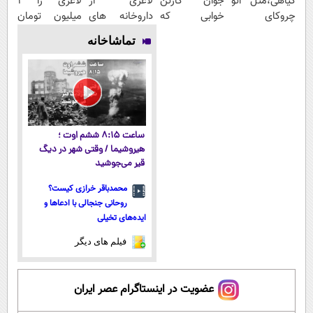
گیاهی،مثل اتو
جوان کارتن
لاغری از
لاغری را ۱
چروکای
خوابی که
داروخانه های
میلیون تومان
پوستتوصاف
میلیاردر شد.
اطرافت، ارسال
ارزان‌تر از
تماشاخانه
میکنه!50%تخفیف
آموزش رایگان
فوری همراه با
همه‌جا بخر!
پک یخ!
ساعت ۸:۱۵ ششم اوت ؛
هیروشیما / وقتی شهر در دیگ
قیر می‌جوشید
محمدباقر خرازی کیست؟
روحانی جنجالی با ادعاها و
ایده‌های تخیلی
فیلم های دیگر
عضویت در اینستاگرام عصر ایران