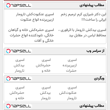
مطالب پیشنهادی
این دکتر شیرازی کرم ترمیم زخم
اسپری عنکبوت‌‌کش تارومار
ایرانی را ساخت!!!
ازبین‌برنده انواع عنکبوت
اسپری بیدکش تارومار با اثرفوری ،
اسپری حشره‌کش خانه و گیاهان
محافظ لباس در مقابل بید
خانگی، نابودکننده انواع حشرات
خانگی و آفات
از سراسر وب
اسپری
اسپری
اسپری
ازبین‌برنده
حشره‌کش
بیدکش
حشرات
خانه و
تارومار
رختخواب،
گیاهان
با
وبگردی
مناسب
خانگی،
اثرفوری
برای
نابودکننده
،
اسپری
اسپری
اسپری
مقابله با
انواع
محافظ
عنکبوت‌‌کش
بیدکش
حشره‌کش
انواع
حشرات
لباس
تارومار
تارومار
خانه و
ساس
خانگی و
در
ازبین‌برنده
با
گیاهان
مطالب پیشنهادی
آفات
مقابل
انواع
اثرفوری
خانگی،