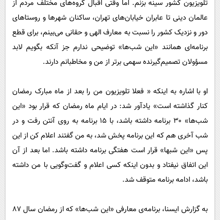
تلویزیون کشور سینه بزنم. اما وقتی اقبال گروه‌های مختلف مردم از
عالمان دینی تا عابران خیابان‌های تهران‌، ساکنان شهرها و روستاهای
دور و نزدیک کشور را نسبت به معارف الهی و حقانی می‌بینم، برای قطع
برنامه‌ای همانند «این شب‌ها» توضیحی ندارم جز آنکه بگویم لابد
مسؤولان تصمیم‌گیرنده سهمی برتر از من و مخاطبانم دارند.
او با اشاره به اینکه « فعلا تلویزیون من را بعد از ماه مبارک رمضان
کنار گذاشته است» یادآور شد: در ایام ماه رمضان که قرار بود «این
شب‌ها» 30 برنامه داشته باشد، با 15 برنامه به روی آنتن رفت و در
شب آخری هم که این برنامه پخش شد، به من گفتند اعلام کن از این
پس «این شبها» قرار است هفتگی برنامه داشته باشد. اما بعد از آن
این اتفاق نیفتاد و بدون اینکه کسی اعلام و گفت‌وگویی با من داشته
باشد، ادامه برنامه متوقف شد.
به گزارش ایسنا،‌ برنامه‌ی معارفی «این شب‌ها» که از رمضان سال 87