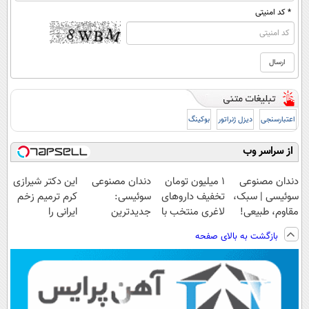
* کد امنیتی
اعتبارسنجی
دیزل ژنراتور
بوکینگ
از سراسر وب
دندان مصنوعی
۱ میلیون تومان
دندان مصنوعی
این دکتر شیرازی
سوئیسی | سبک،
تخفیف داروهای
سوئیسی:
کرم ترمیم زخم
مقاوم، طبیعی!
لاغری منتخب با
جدیدترین
ایرانی را
ویزیت
ارسال از
فناوری اروپا،
ساخت!!!
بازگشت به بالای صفحه
رایگان+پرداخت
داروخانه نزدیکت
سبک و مقاوم |
اقساطی😍
پرداخت قسطی