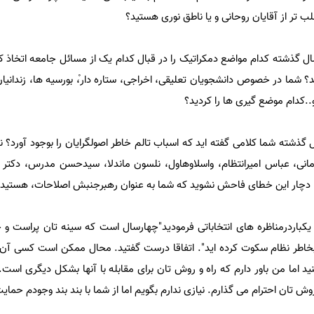
لب تر از آقایان روحانی و یا ناطق نوری هستید؟
ل گذشته کدام مواضع دمکراتیک را در قبال کدام یک از مسائل جامعه اتخاذ کر
 شما در خصوص دانشجویان تعلیقی، اخراجی، ستاره دار،ْ بورسیه ها، زندانی
.کدام موضع گیری ها را کردید؟
 گذشته شما کلامی گفته اید که اسباب تالم خاطر اصولگرایان را بوجود آورد؟ ن
انی، عباس امیرانتظام، واسلاوهاول، نلسون ماندلا، سیدحسن مدرس، دکتر
ا دچار این خطای فاحش نشوید که شما به عنوان رهبرجنبش اصلاحات، هستید.
یکباردرمناظره های انتخاباتی فرمودید"چهارسال است که سینه تان پراست و خ
بخاطر نظام سکوت کرده اید". اتفاقا درست گفتید. محال ممکن است کسی آن ب
نید اما من باور دارم که راه و روش تان برای مقابله با آنها بشکل دیگری است
روش تان احترام می گذارم. نیازی ندارم بگویم اما از شما با بند بند وجودم حما