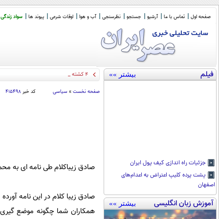
صفحه اول
تماس با ما
آرشیو
جستجو
نظرسنجی
آب و هوا
اوقات شرعی
پیوند ها
سواد زندگی
فیلم
بیشتر »»
۴ کشته در تصادف جاده اهواز خ
_
صفحه نخست
»
سیاسی
کد خبر
۴۱۵۴۹۸
جزئیات راه اندازی کیف پول ایران
صادق زیباکلام طی نامه ای به محم
پشت پرده کلیپ اعتراض به اعدام‌های
اصفهان
صادق زیبا کلام در این نامه آورده
آموزش زبان انگلیسی
بیشتر »»
همکاران شما چگونه موضع گیری ه