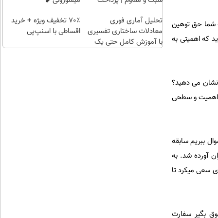
سبک و مقاوم | پرداخت
میسوزونی🧨
طلا با
قسطی
تحلیل آماری فوری
70٪ تخفیف ویژه + خرید
چند
ت شما حق توهین
معادلات ساختاری تفسیری
اقساطی با اسنپ‌پی
کلیک)
د که اهمیتی به
با آموزش کامل حتی یک
روزه !!
 نشان می دهید؟
ی اهمیت و سطحی
وال ببریم سابقه
ن آورده شد. به
ی سعی میکرد تا
وق بگیر سفارت