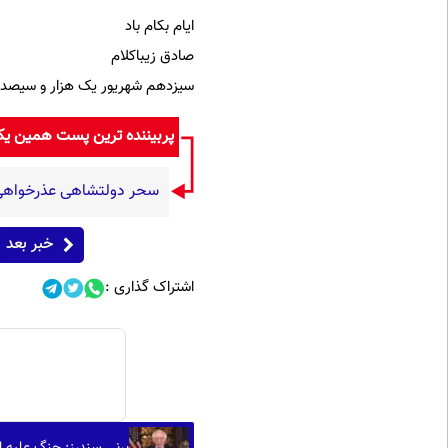
ایام بکام باد
صادق زیباکلام
سیزدهم شهریور یک هزار و سیصد و
پربیننده ترین پست همین ی
سحر دولتشاهی عذرخواهی ک
خبر بعد
اشتراک گذاری :
برنی سندرز: جنگ علیه ای