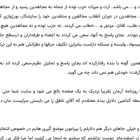
 و....می باشد. ارث و میراث حزب توده از جمله به مجاهدین رسید و از مجاه
 مجاهدین در دوران انقلاب مخالفین و منتقدین خود را سازشکار، بورژوازی کمپ
ت طلب، فلانژ، مزدور و....خطاب می کردند. نه حزب توده و نه مجاهدین هیچ 
نبودند. بجای پاسخ به آنها، سعی می کردند به اعضاء و طرفداران و درسطح ج
سواد، وابسته و مسئله داراست بنابراین تکلیف حرفها و نظراتش هم به این ت
ین گونه با بنده رفتارکرده اند.بجای پاسخ و تحلیل نظرم،سعی کرده اند ب
 گرفت؛ خودش هم نمی داند چه می گوید.
 روزنامه آرمان تقریبا نزدیک به یک صفحه بالغ می شود و سایت شما حتی 
سطه کدامین دلایل بنده معتقدم که آقای ناطق را می بایستی سرلیست مان در ت
 اسفندماه. دوست نداشتم که سخنم به اینجا می کشید اما چرا فکر می کنی