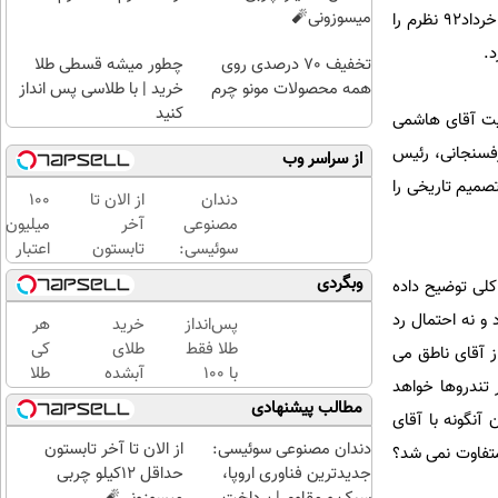
میسوزونی🧨
نوشته اند بنده در خرداد۹۱ اعلام حمایت و پیش بینی پیروزی شما را در انتخابات ۲۴ خرداد۹۲ کرده بودم اما در خرداد۹۲ نظرم را
د.
تخفیف 70 درصدی روی
چطور میشه قسطی طلا
همه محصولات مونو چرم
خرید | با طلاسی پس انداز
کنید
رد صلاحیت آقای هاشمی
 رفسنجانی، رئیس
از سراسر وب
اعت مانده به انتخابات آن تصمیم تاریخی را
دندان
از الان تا
100
مصنوعی
آخر
میلیون
سوئیسی:
تابستون
اعتبار
جدیدترین
حداقل
خرید
وبگردی
کلی توضیح داده
فناوری
12کیلو
طلای
و نه احتمال رد
اروپا،
چربی
آب
پس‌انداز
خرید
هر
سبک و
میسوزونی
شده
طلا فقط
طلای
کی
ز آقای ناطق می
مقاوم |
🧨
بگیر
با ۱۰۰
آبشده
طلا
 تندروها خواهد
پرداخت
هزارتومان
حتی با
داره،
مطالب پیشنهادی
قسطی
آنگونه با آقای
(امن و
۱۰۰هزارتومان
غم
راحت)
نداره!
دندان مصنوعی سوئیسی:
از الان تا آخر تابستون
متفاوت نمی شد؟
😊💎
جدیدترین فناوری اروپا،
حداقل 12کیلو چربی
(خرید