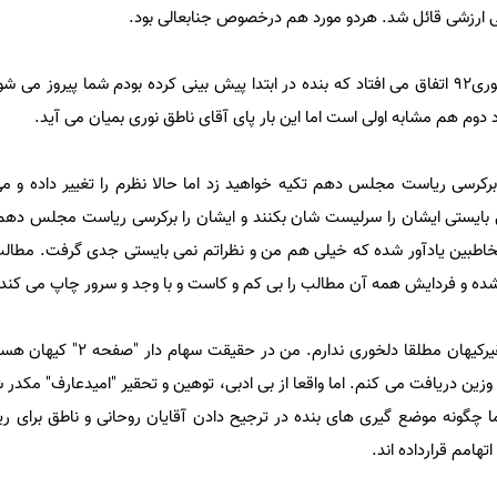
تی ارزشی قائل شد. هردو مورد هم درخصوص جنابعالی بود.
مورد اول در انتخابات ریاست جمهوری۹۲ اتفاق می افتاد که بنده در ابتدا پیش بینی کرده بودم شما پیروز م
دوم هم مشابه اولی است اما این بار پای آقای ناطق نوری بمیان می آید.
 برکرسی ریاست مجلس دهم تکیه خواهید زد اما حالا نظرم را تغییر داده و می
ی بایستی ایشان را سرلیست شان بکنند و ایشان را برکرسی ریاست مجلس دهم
 مخاطبین یادآور شده که خیلی هم من و نظراتم نمی بایستی جدی گرفت. مطالب
 شده و فردایش همه آن مطالب را بی کم و کاست و با وجد و سرور چاپ می کند.
آقای دکتر عارف عزیز، بنده از تحقیرکیهان مطلقا دل
ه۲ " آن روزنامه وزین دریافت می کنم. اما واقعا از بی ادبی، توهین و تحقیر "امیدعارف" مک
 چگونه موضع گیری های بنده در ترجیح دادن آقایان روحانی و ناطق برای 
هامم قرارداده اند.