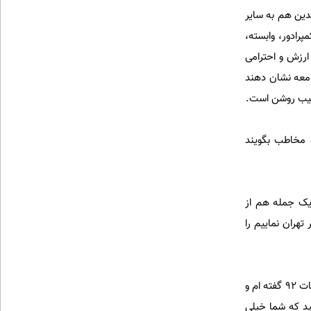
دین هم به سایر
رادور، وابسته،
ارزش و احترامی
امعه نشان دهند
رتیب روشن است.
ه مخاطب بگویند
یک جمله هم از
هران نماییم را
آقای دکتر عارف، من در آن گفتگو و خیلی جاهای دیگر هم دلایلم را پیرامون موضع گیری هایم در خصوص انتخابات ۹۲ گفته ام و
د که شما خیلی