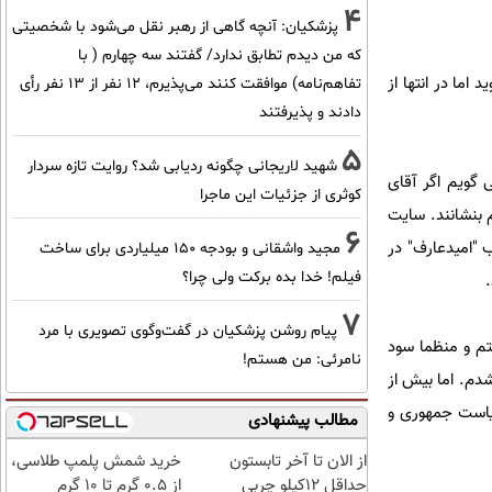
4
پزشکیان‌: آنچه گاهی از رهبر نقل می‌شود با شخصیتی
که من دیدم تطابق ندارد/ گفتند سه چهارم ( با
ی شوید اما در انتها از
تفاهم‌نامه) موافقت کنند می‌پذیرم، 12 نفر از 13 نفر رأی
دادند و پذیرفتند
5
شهید لاریجانی چگونه ردیابی شد؟ روایت تازه سردار
 گویم اگر آقای
کوثری از جزئیات این ماجرا
 بنشانند. سایت
6
 "امیدعارف" در
مجید واشقانی و بودجه 150 میلیاردی برای ساخت
فیلم! خدا بده برکت ولی چرا؟
7
پیام روشن پزشکیان در گفت‌و‌گوی تصویری با مرد
خوری ندارم. من در حقیقت سهام دار "صفحه ۲" کیهان هستم و منظما سود
نامرئی: من هستم!
در شدم. اما بیش از
ریاست جمهوری و
مطالب پیشنهادی
از الان تا آخر تابستون
خرید شمش پلمپ طلاسی،
حداقل 12کیلو چربی
از ۰.۵ گرم تا ۱۰ گرم