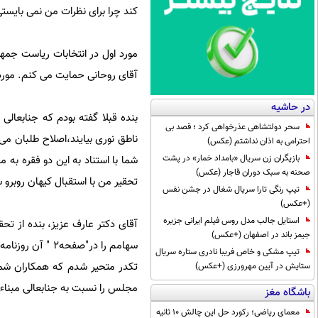
کند چرا برای نظرات من نمی بایس
آقای روحانی حمایت می کنم. مورد 
در حاشیه
بنده قبلا گفته بودم که جنابعالی
سحر دولتشاهی عذرخواهی کرد ؛ قصد بی
ناطق نوری بیایند،اصلاح طلبان م
احترامی به اذان نداشتم (عکس)
بازیگران زن سریال «بامداد خمار» در پشت
شما با استناد به این دو فقره به
صحنه به سبک دوران قاجار (عکس)
تحقیر من با استقبال کیهان روبرو
تیپ رنگی تارا سریال شغال در جشن نفس
(+عکس)
استایل جالب مدل روس فیلم ایرانی جزیره
جیمز باند در اصفهان (+عکس)
سهامم را در"صفح
تیپ مشکی و خاص فریبا نادری ستاره سریال
تکدر متحیر شدم که همکاران شما
ستایش در آیین مهرورزی (+عکس)
مجلس را نسبت به جنابعالی مبناء ات
باشگاه مغز
معمای ریاضی؛ رکورد حل این چالش 10 ثانیه