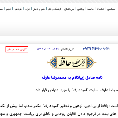
سیاسی
اقتصاد
جامعه
ورزشی
بین الملل
فرهنگ و هنر
علم و دانش
قرآن
گوناگون
فیلم
عصر 
‍‍‍ پ
پ
تاریخ انتشار:
۰۹:۴۲ - ۱۴-۰۶-۱۳۹۴
‌گزارش خطا در خبر
نامه صادق زیباکلام به محمدرضا عارف
درضا عارف سایت "امیدعارف" را مورد اعتراض قرار داد.
 است: واقعا از بی ادبی، توهین و تحقیر "امیدعارف" مکدر شدم، اما بیش از تک
ای بنده در ترجیح دادن آقایان روحانی و ناطق برای ریاست جمهوری و مج