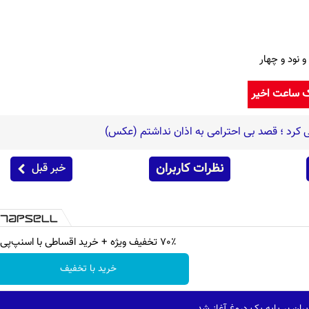
 نود و چهار
ک ساعت اخیر
رد ؛ قصد بی احترامی به اذان نداشتم (عکس)
نظرات کاربران
خبر قبل
70٪ تخفیف ویژه + خرید اقساطی با اسنپ‌پی
خرید با تخفیف
ران بر پایه یک دروغ آغاز شد