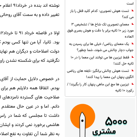
است
تست هوش تصویری: کدام کلید قفل را باز
تغییر داده و به سمت آقای روحانی
می کند؟
معمای تصویری تک شاخ ها / تشخیص 3
مورد زیر 10 ثانیه برابر با دقت و هوش بصری فوق
العاده
بود. ثانیا، آیا من تنها کسی بودم
یک معمای ریاضی/ خیلی ها برای رسیدن به
جواب دچار چالش می شوند، شما چطور؟
فقط تیزبین ها می توانند این معما را در 10
نگرفتید که برای شکسته نشدن رای
ثانیه حل کنند!
تست هوش چالش برانگیز: نابغه های ریاضی
الگوی پنهان این معما را پیدا کنند!
در خصوص دلایل حمایت از آقای ن
تیزبین ها مچ این ماهی پنهان کار را بگیرند! /
بودم. اتفاقا همه دلایلم هم برای
رکورد 10 ثانیه
صلاحیت های گسترده نامزدهای اص
دانم. اما و در عین حال معتقدم 
داشت تا مجلسی که شما در راس آ
هاشمی برخورد نمی کردند و ایشان
به نظر شما آن تفاوت به نفع اصلا