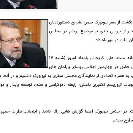
زگشت از سفر نیویورک ضمن تشریح دستاوردهای
ر از بررسی جدی تر موضوع برجام در مجلس
ان ملت در مهرماه داد.
به گزارش عصرایران به نقل از خانه ملت، علی لاریجانی بامداد امروز (شنبه 14
ی حضور در چهارمین اجلاس روسای پارلمان های
به همراه تعدادی از نمایندگان مجلس سفری به نیویورک داشتیم و در آنجا 
عات تروریسم تکفیری داعش، رابطه دموکراسی و صلح، توسعه پایدار و موض
ر اجلاس نیویورک اعضا گزارش هایی ارائه دادند و اینجانب نظرات جمهوری
طرح نمودم.