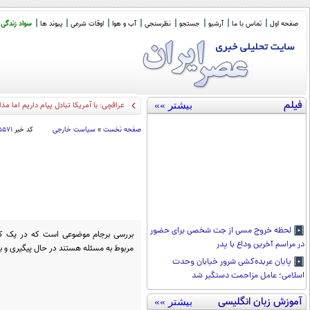
صفحه اول
تماس با ما
آرشیو
جستجو
نظرسنجی
آب و هوا
اوقات شرعی
پیوند ها
سواد زندگی
فیلم
بیشتر »»
عراقچی: با آمریکا تبادل پیام داریم اما 
صفحه نخست
»
سیاست خارجی
کد خبر
۵۵۷۱
لحظه خروج مسی از جت شخصی برای حضور
بررسی برجام موضوعی است که در یک کم
در مراسم آخرین وداع با پدر
مربوط به مسئله هستند در حال پیگیری و 
پایان عربده‌کشی شرور خیابان وحدت
اسلامی؛ عامل مزاحمت دستگیر شد
آموزش زبان انگلیسی
بیشتر »»