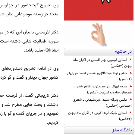
وی تصریح کرد:حضور در چهارمین 
متحد در زمینه موضوعاتی نظیر هس
دکتر لاریجانی با بیان این که در
سوریه فعالیت هایی داشته است 
انشاءالله مفید باشد.
در حاشیه
استایل لیمویی بهار قاسمی در اکران ماه
پنهان (+عکس)
جشن تولد مونا فائزپور همسر احمد مهران‌فر
کشور جهان دیدار و گفت و گو کردی
(+عکس)
هدیه تهرانی در جدیدترین ظاهر شدن ،
همچنان ساده و اسپورت (عکس)
دکتر لاریجانی گفتَ: از فرصت حضو
عکس پدرانه سپند امیرسلیمانی با شعری
داشتند و بحث هایی مطرح شد و ما 
احساسی (+عکس)
نمودیم و در جریان گفت و گو با 
استایل شیک لیندا کیانی در اکران ماه پنهان
(+عکس)
کردیم.
باشگاه مغز