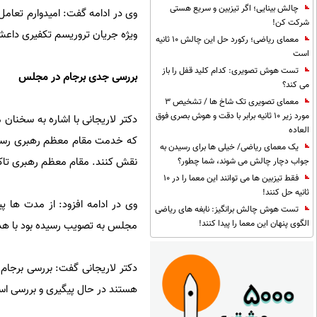
چالش بینایی؛ اگر تیزبین و سریع هستی
وی در ادامه گفت: امیدوارم تعام
شرکت کن!
ویژه جریان تروریسم تکفیری داعش 
معمای ریاضی؛ رکورد حل این چالش 10 ثانیه
است
تست هوش تصویری: کدام کلید قفل را باز
بررسی جدی برجام در مجلس
می کند؟
معمای تصویری تک شاخ ها / تشخیص 3
مورد زیر 10 ثانیه برابر با دقت و هوش بصری فوق
دکتر لاریجانی با اشاره به سخنا
العاده
که خدمت مقام معظم رهبری رسیدم
یک معمای ریاضی/ خیلی ها برای رسیدن به
نقش کنند. مقام معظم رهبری تاکی
جواب دچار چالش می شوند، شما چطور؟
فقط تیزبین ها می توانند این معما را در 10
ثانیه حل کنند!
وی در ادامه افزود: از مدت ها 
تست هوش چالش برانگیز: نابغه های ریاضی
الگوی پنهان این معما را پیدا کنند!
مجلس به تصویب رسیده بود با هد
دکتر لاریجانی گفت: بررسی برجا
هستند در حال پیگیری و بررسی است