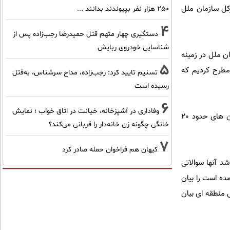
کل سازمان ملل
۲۵۰ هزار نفر بپیوندند بدانند ...
4
دستگیری چهار متهم قتل حمیدرضا رجب‌زاده پس از
شناسایی خودروی ربایش
ن ملل در زمینه
5
مطرح کردیم که
تسنیم تایید کرد: رجب‌زاده، مداح سرشناس، به‌قتل
رسیده است
6
وفاداری در آشپزخانه، خیانت در اتاق خواب ؛ نمایش
وی در ادامه تشریح دستاوردهای حضور در اجلاس بین المجالس جهان گفت: در مدت حضور با روسای پارلمان های حدود 20
خانگی چگونه زن خانه‌دار را قربانی می‌کند؟
7
کیهان هم فراخوان حمله صادر کرد
د آنها سوالاتی
ده است را بیان
 منطقه ای بیان