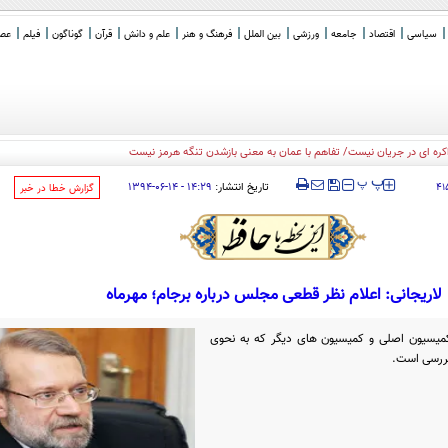
سیاسی
اقتصاد
جامعه
ورزشی
بین الملل
فرهنگ و هنر
علم و دانش
قرآن
گوناگون
فیلم
عصر 
مذاکره ای در جریان نیست/ تفاهم با عمان به معنی بازشدن تنگه هرمز نیست
‍‍‍ پ
پ
تاریخ انتشار:
۱۴:۲۹ - ۱۴-۰۶-۱۳۹۴
۴۱
‌گزارش خطا در خبر
لاریجانی: اعلام نظر قطعی مجلس درباره برجام؛ مهرماه
یسیون اصلی و کمیسیون های دیگر که به نحوی
بررسی است.