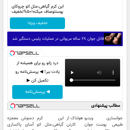
این کرم گیاهی،مثل اتو چروکای
پوستتوصاف میکنه!50%تخفیف
تخفیف ویژه!
قاتل جوان ۲۸ ساله مریوانی در عملیات پلیس دستگیر شد
درد زانو رو برای همیشه از
یادت ببر! ◀ پرسش‌نامه رو
تکمیل کن ▶
◀ پرسش‌نامه
مطالب پیشنهادی
جوانسازی
ویدیو هولناک از
این کرم
دمنوش معجزه
طبیعی پوست
جوان کارتن
گیاهی،مثل اتو
آسای پاکسازی