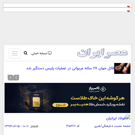
باز
نسخه اصلی
و
صفحه اول
قاتل جوان ۲۸ ساله مریوانی در عملیات پلیس دستگیر شد
بسته
تماس با ما
کردن
آرشیو
منو
جستجو
نظرسنجی
آب و هوا
اوقات شرعی
پیوند ها
صفحه نخست
»
فرهنگی/هنری
کد
۴۱۵۶۶۷
انتشار:
۱۰:۱۱ - ۱۵-۰۶-۱۳۹۴
سواد زندگی