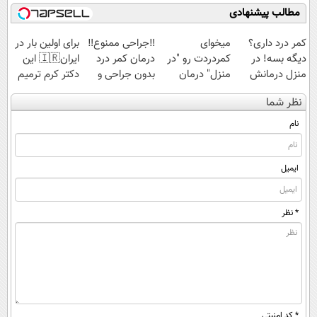
امشب)
مطالب پیشنهادی
کمر درد داری؟
میخوای
‼️جراحی ممنوع‼️
برای اولین بار در
دیگه بسه! در
کمردردت رو "در
درمان کمر درد
ایران🇮🇷 این
منزل درمانش
منزل" درمان
بدون جراحی و
دکتر کرم ترمیم
کن
کنی؟ (◂فیلم +
دوره نقاهت
کننده 23 روزه
نظر شما
(◀پرسش‌نامه)
◂پرسش‌نامه)
ساخت!
نام
ایمیل
* نظر
* کد امنیتی