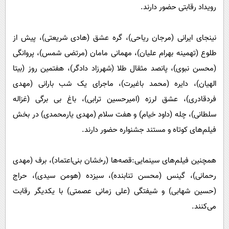
پیامک
سرگرمی
رویداد رقابتی حضور دارند.
روانشناسی
فناوری
نینجای ایرانی (مرجان ریاحی)، گره عشق (هادی شریعتی)، پیش از
آشپزی
گوناگون
طلوع (تهمینه بهرام علیان)، مهمانی مامان (مرتضی شمس)، پروانگی
دانلود
حوادث
(محسن نبوی)، پانصد مثقال طلا (شهرزاد دادگر)، هفتمین روز (بیتا
محیط زیست
الهیان)، دایره (محمد باغیرت)، ماجرای یک شب بارانی (مهدی
فردقادری)، عشق لرزه (امیرحسین ترابی)، باغ بی برگی (غزاله
سلامت
سلطانی)، چله (داود خیام) و هفت سلام (مهدی یارمحمدی) در بخش
فرهنگی
فیلم‌های کوتاه و مستند جشنواره حضور دارند.
بین الملل
اجتماعی
همچنین فیلم‌های سینمایی:قصه‌ها (رخشان بنی‌اعتماد)، برف (مهدی
رحمانی)، گینس (محسن تنابنده)، سیزده (هومن سیدی)، حراج
حیات وحش
(حسین شهابی) و شیفتگی (علی زمانی عصمتی) با یکدیگر رقابت
سیاست خارجی
می‌کنند.