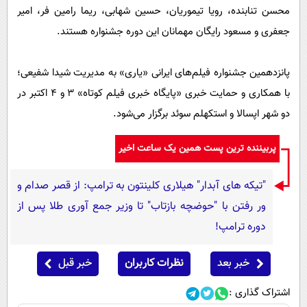
محسن تنابنده، رویا تیموریان، حسین شهابی، ریما رامین فر، امیر
جعفری و مسعود رایگان مهمانان این دوره جشنواره هستند.
پانزدهمین جشنواره فیلم‌های ایرانی «یاری» به مدیریت شیدا شفیعی؛
با همکاری و حمایت خبری «پایگاه خبری فیلم کوتاه» 3 و 4 اکتبر در
دو شهر اپسالا و استکهلم سوئد برگزار می‌شود.
پربیننده ترین پست همین یک ساعت اخیر
"تیکه های آبدار" هیلاری کلینتون به ترامپ: از قصر صدام و
ور رفتن با "حوضچه بازتاب" تا وزیر جمع آوری طلا پس از
دوره ترامپ!
خبر بعد
نظرات کاربران
خبر قبل
اشتراک گذاری :