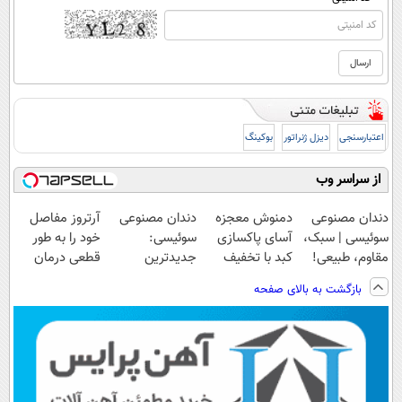
اعتبارسنجی
دیزل ژنراتور
بوکینگ
از سراسر وب
دندان مصنوعی
دمنوش معجزه
دندان مصنوعی
آرتروز مفاصل
سوئیسی | سبک،
آسای پاکسازی
سوئیسی:
خود را به طور
مقاوم، طبیعی!
کبد با تخفیف
جدیدترین
قطعی درمان
ویزیت
ویژه
فناوری اروپا،
کنید!
بازگشت به بالای صفحه
رایگان+پرداخت
سبک و مقاوم |
◗پرسش‌نامه◖
اقساطی😍
پرداخت قسطی