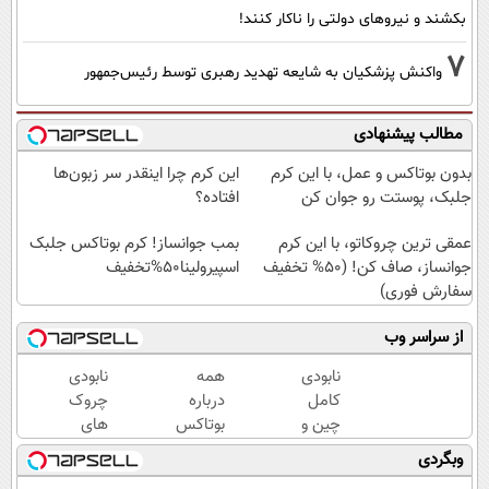
بکشند و نیرو‌های دولتی را ناکار کنند!
7
واکنش پزشکیان به شایعه تهدید رهبری توسط رئیس‌جمهور
مطالب پیشنهادی
بدون بوتاکس و عمل، با این کرم
این کرم چرا اینقدر سر زبون‌ها
جلبک، پوستت رو جوان کن
افتاده؟
عمقی ترین چروکاتو، با این کرم
بمب جوانساز! کرم بوتاکس جلبک
جوانساز، صاف کن! (50% تخفیف
اسپیرولینا50%تخفیف
سفارش فوری)
از سراسر وب
نابودی
همه
نابودی
کامل
درباره
چروک
چین و
بوتاکس
های
چروک
حرف
سطحی
وبگردی
با کرم
میزنن؛ اما
و عمقی