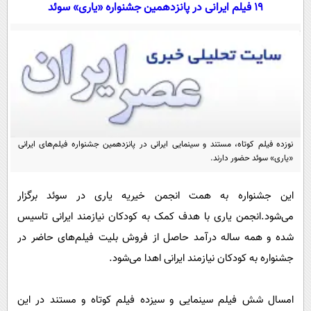
سیاسی
19 فیلم ایرانی در پانزدهمین جشنواره «یاری» سوئد
اقتصاد
جامعه
اقتصادی
ورزشی
اجتماعی
خودرو
بین الملل
حوادث
فرهنگ و هنر
سیاست خارجی
سلامت
نوزده فیلم کوتاه، مستند و سینمایی ایرانی در پانزدهمین جشنواره فیلم‌های ایرانی
علم و دانش
یک برش دانایی
«یاری» سوئد حضور دارند.
قرآن
فناوری و It
محیط زیست
گوناگون
این جشنواره به همت انجمن خیریه یاری در سوئد برگزار
علمی
سفر و تفریح
می‌شود.انجمن یاری با هدف کمک به کودکان نیازمند ایرانی تاسیس
فیلم
سرگرمی
اخبار کریپتو
شده و همه ساله درآمد حاصل از فروش بلیت فیلم‌های حاضر در
عصر ایران 2
اقتصاد
باشگاه مغز
جشنواره به کودکان نیازمند ایرانی اهدا می‌شود.
آموزش زبان
خواندنی ها و دیدنی ها
ورزش
مجله تصویری سلاح
داستان کوتاه
سیاست
امسال شش فیلم سینمایی و سیزده فیلم کوتاه و مستند در این