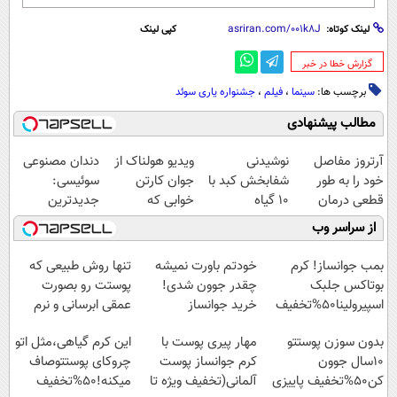
لینک کوتاه:
کپی لینک
‌گزارش خطا در خبر
برچسب ها:
سینما
،
فیلم
،
جشنواره یاری سوئد
مطالب پیشنهادی
آرتروز مفاصل
نوشیدنی
ویدیو هولناک از
دندان مصنوعی
خود را به طور
شفابخش کبد با
جوان کارتن
سوئیسی:
قطعی درمان
10 گیاه
خوابی که
جدیدترین
کنید!
موثر(تخفیف تا
میلیاردر شد.
فناوری اروپا،
از سراسر وب
◗پرسش‌نامه◖
امشب)
آموزش رایگان
سبک و مقاوم |
پرداخت قسطی
بمب جوانساز! کرم
خودتم باورت نمیشه
تنها روش طبیعی که
بوتاکس جلبک
چقدر جوون شدی!
پوستت رو بصورت
اسپیرولینا50%تخفیف
خرید جوانساز
عمقی ابرسانی و نرم
اسپیرولینا با تخفیف
میکنه
بدون سوزن پوستتو
مهار پیری پوست با
این کرم گیاهی،مثل اتو
ویژه
10سال جوون
کرم جوانساز پوست
چروکای پوستتوصاف
کن50%تخفیف پاییزی
آلمانی(تخفیف ویژه تا
میکنه!50%تخفیف