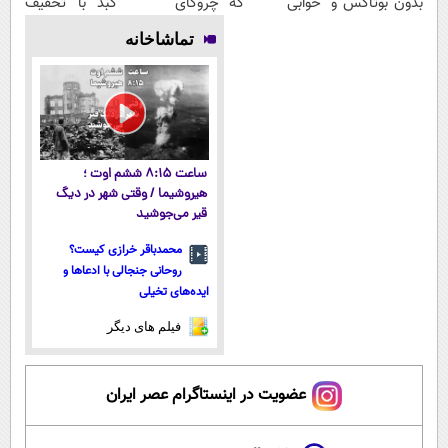
بدون بوتاکس و
خوابی که
چروکای
کبد با تخفیف
جراحی
میلیاردر شد.
پوستتوصاف
ویژه
تماشاخانه
آموزش رایگان
میکنه!50%تخفیف
ساعت ۸:۱۵ ششم اوت ؛
هیروشیما / وقتی شهر در دیگ
قیر می‌جوشید
محمدباقر خرازی کیست؟
روحانی جنجالی با ادعاها و
ایده‌های تخیلی
فیلم های دیگر
عضویت در اینستاگرام عصر ایران