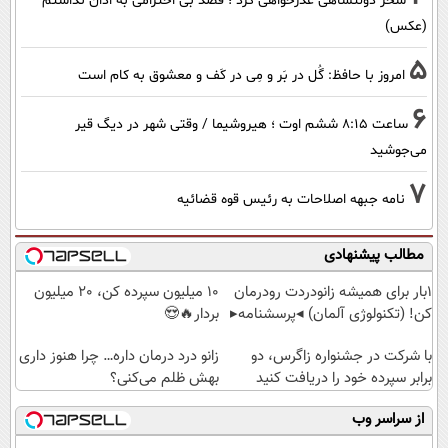
سحر دولتشاهی عذرخواهی کرد ؛ قصد بی احترامی به اذان نداشتم
(عکس)
5
امروز با حافظ: گُل در بَر و مِی در کَف و معشوق به کام است
6
ساعت ۸:۱۵ ششم اوت ؛ هیروشیما / وقتی شهر در دیگ قیر
می‌جوشید
7
نامه جبهه اصلاحات به رئیس قوه قضائیه
مطالب پیشنهادی
1بار برای همیشه زانودردت رودرمان
10 میلیون سپرده کن، 20 میلیون
کن! (تکنولوژی آلمان) ◂پرسشنامه▸
بردار🔥😍
با شرکت در جشنواره زاگرس، دو
زانو درد درمان داره… چرا هنوز داری
برابر سپرده خود را دریافت کنید
بهش ظلم می‌کنی؟
از سراسر وب