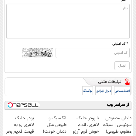
* کد امنیتی
اعتبارسنجی
دیزل ژنراتور
بوکینگ
از سراسر وب
دندان مصنوعی
با پودر جلبک
🦷 سبک و
پودر جلبک
سوئیسی | سبک،
لاغری، اندام
طبیعی مثل
لاغری رو به
مقاوم، طبیعی!
خوش فرم آرزو
دندان خودت!
قیمت قدیم بخر