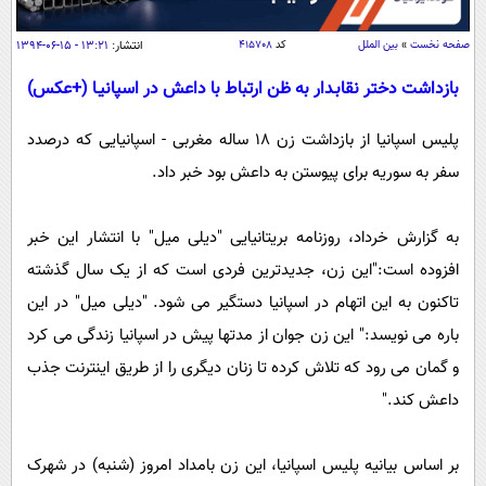
سیاسی
اقتصاد
صفحه نخست
»
بین الملل
کد
۴۱۵۷۰۸
انتشار:
۱۳:۲۱ - ۱۵-۰۶-۱۳۹۴
جامعه
اقتصادی
بازداشت دختر نقابـدار به ظن ارتباط با داعش در اسپانیـا (+عکس)
ورزشی
اجتماعی
خودرو
پلیس اسپانیا از بازداشت زن 18 ساله مغربی - اسپانیایی که درصدد
بین الملل
حوادث
سفر به سوریه برای پیوستن به داعش بود خبر داد.
فرهنگ و هنر
سیاست خارجی
سلامت
علم و دانش
به گزارش خرداد، روزنامه بریتانیایی "دیلی میل" با انتشار این خبر
یک برش دانایی
قرآن
فناوری و It
افزوده است:"این زن، جدیدترین فردی است که از یک سال گذشته
محیط زیست
تاکنون به این اتهام در اسپانیا دستگیر می شود. "دیلی میل" در این
گوناگون
علمی
سفر و تفریح
باره می نویسد:" این زن جوان از مدتها پیش در اسپانیا زندگی می کرد
فیلم
سرگرمی
اخبار کریپتو
و گمان می رود که تلاش کرده تا زنان دیگری را از طریق اینترنت جذب
عصر ایران 2
اقتصاد
باشگاه مغز
داعش کند."
آموزش زبان
خواندنی ها و دیدنی ها
ورزش
مجله تصویری سلاح
داستان کوتاه
سیاست
بر اساس بیانیه پلیس اسپانیا، این زن بامداد امروز (شنبه) در شهرک