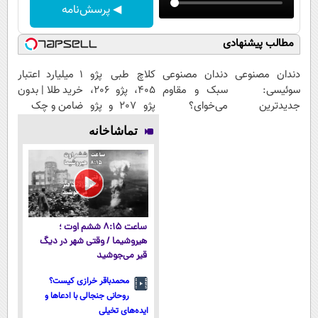
◀ پرسش‌نامه
مطالب پیشنهادی
دندان مصنوعی
دندان مصنوعی
کلاچ طبی پژو
۱ میلیارد اعتبار
سوئیسی:
سبک و مقاوم
405، پژو 206،
خرید طلا | بدون
جدیدترین
می‌خوای؟
پژو 207 و پژو
ضامن و چک
فناوری اروپا،
پرداخت
پارس ✅
تماشاخانه
سبک و مقاوم |
اقساطی هم
خداحافظی با
پرداخت قسطی
داریم!😍 | 📍
زانودرد
تهران
ساعت ۸:۱۵ ششم اوت ؛
هیروشیما / وقتی شهر در دیگ
قیر می‌جوشید
محمدباقر خرازی کیست؟
روحانی جنجالی با ادعاها و
ایده‌های تخیلی