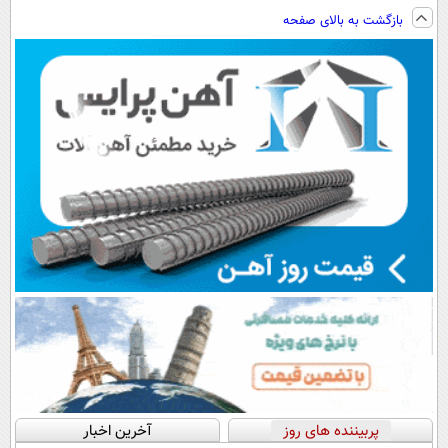
ویزیت
نیست!(تخفیف
نصب آسان و
بازگشت به بالای صفحه
رایگان+پرداخت
جام جهانی)
پرداخت اقساطی
اقساطی😍
💳 📍 تهران
پربیننده های روز
آخرین اخبار