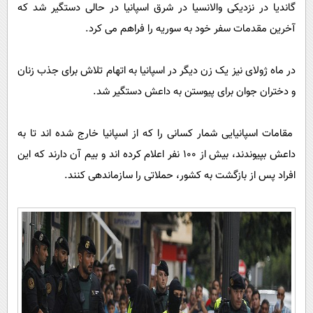
پیامک
گاندیا در نزدیکی والانسیا در شرق اسپانیا در حالی دستگیر شد که
سرگرمی
آخرین مقدمات سفر خود به سوریه را فراهم می کرد.
روانشناسی
فناوری
آشپزی
گوناگون
در ماه ژولای نیز یک زن دیگر در اسپانیا به اتهام تلاش برای جذب زنان
دانلود
حوادث
و دختران جوان برای پیوستن به داعش دستگیر شد.
محیط زیست
مقامات اسپانیایی شمار کسانی را که از اسپانیا خارج شده اند تا به
سلامت
داعش بپیوندند، بیش از 100 نفر اعلام کرده اند و بیم آن دارند که این
فرهنگی
افراد پس از بازگشت به کشور، حملاتی را سازماندهی کنند.
بین الملل
اجتماعی
حیات وحش
سیاست خارجی