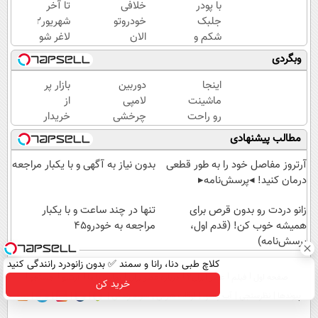
با پودر
خلافی
تا آخر
جلبک
خودروتو
شهریور12کیلو
شکم و
الان
لاغر شو
پهلوتو آب
ببین، با
😍
وبگردی
کن و
پلاک و
مانکن
کد
اینجا
دوربین
بازار پر
شو(تخفیف
ملی،
ماشینت
لامپی
از
تا امشب)
بدون
رو راحت
چرخشی
خریدار
نیاز به
بفروش (
360
جک
مطالب پیشنهادی
مراجعه
ثبت
درجه
S3 /
حضوری
درخواست
فقط
ماشینتو
آرتروز مفاصل خود را به طور قطعی
بدون نیاز به آگهی و با یکبار مراجعه
فروش)
امروز
به
درمان کنید! ◂پرسش‌نامه▸
حراج
راحتی
زانو دردت رو بدون قرص برای
شد🔥
تنها در چند ساعت و با یکبار
بفروش
همیشه خوب کن! (قدم اول،
پرداخت
مراجعه به خودرو45
پرسش‌نامه)
درب
منزل
کلاچ طبی دنا، رانا و سمند ✅ بدون زانودرد رانندگی کنید
صفحه اول
فیلم
عصر ایران۲
درباره عصرایران
تماس با ما
آرشیو
جستجو
خرید کن
پیوندها
نظرسنجی
آب و هوا
اوقات شرعی
سواد زندگی