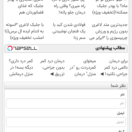
ماه؟ با پودر جلبک
راه میری؟ وقتی راه
جلبک که غذای
ممکنه!(تخفیف ویژه)
درمان جلو پاته!
فضانوردان هم
هست(به همراه پک
جدیدترین متد لاغری
فولادی شدن کبد با
با جلبک لاغری 3سوته
هدیه)
بدون رژیم و ورزش
یک فنجان نوشیدنی
به اندام ایده ال برس(تا
چربیسوزی را 3برابر می
سم زدا
امشب تخفیف ویژه)
کند
مطالب پیشنهادی
برای درمان
میخوای
درمان درد کمر
کمر درد داری؟
دائمی درد کمر
کمردردت رو "در
بدون جراحی،
دیگه بسه! در
جراحی نکنید! ◀
منزل" درمان
تزریق ◀
منزل درمانش
پرسش‌نامه رو پر
کنی؟ (◂فیلم +
پرسش‌نامه رو پر
کن
نظر شما
کن ▶
◂پرسش‌نامه)
کن ▶
(◀پرسش‌نامه)
نام
ایمیل
* نظر