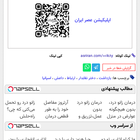
اپلیکیشن عصر ایران
لینک کوتاه:
کپی لینک
‌گزارش خطا در خبر
برچسب ها:
بازداشت
،
دختر نقابدار
،
ارتباط
،
داعش
،
اسپانیا
مطالب پیشنهادی
درمان زانو درد،
درمان زانو درد
آرتروز مفاصل
زانو درد رو تحمل
بدون هیچگونه
بدون
خود را به طور
می‌کنی که چی؟
عوارض در منزل
عمل،تزریق و
قطعی درمان
راه‌حلش
(◂پرسش‌نامه)
دارو
کنید!
همین‌جاست!
از سراسر وب
(◂پرسش‌نامه)
◗پرسش‌نامه◖
10 کیلو لاغری تو دو
چرا هنوز داری با درد
لاغری انفجاری با پودر