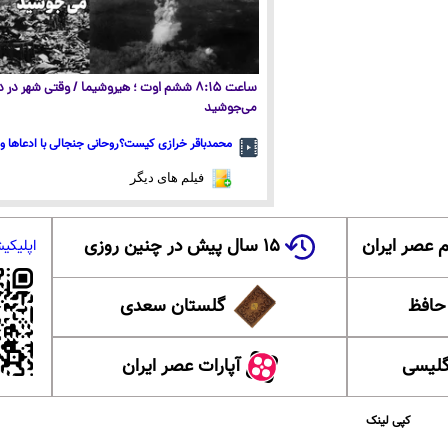
ساعت ۸:۱۵ ششم اوت ؛ هیروشیما / وقتی شهر در
می‌جوشید
محمدباقر خرازی کیست؟روحانی جنجالی با ادعاها و 
فیلم های دیگر
 عصر ایران
۱۵ سال پیش در چنین روزی
اپلیکی
 حافظ
گلستان سعدی
گلیسی
آپارات عصر ایران
کپی لینک