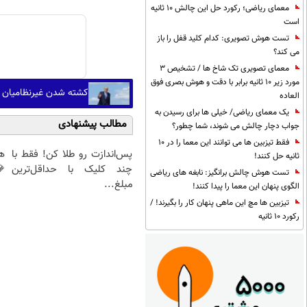
معمای ریاضی؛ رکورد حل این چالش 10 ثانیه
است
تست هوش تصویری: کدام کلید قفل را باز
می کند؟
معمای تصویری تک شاخ ها / تشخیص 3
مورد زیر 10 ثانیه برابر با دقت و هوش بصری فوق
کشته شدن غیرنظامیان در 
العاده
یک معمای ریاضی/ خیلی ها برای رسیدن به
مطالب پیشنهادی
جواب دچار چالش می شوند، شما چطور؟
فقط تیزبین ها می توانند این معما را در 10
پس‌اندازت رو طلا کن! فقط با
هر
ثانیه حل کنند!
چند کلیک با حداقل‌ترین
💎
تست هوش چالش برانگیز: نابغه های ریاضی
مبلغ...
الگوی پنهان این معما را پیدا کنند!
تیزبین ها مچ این ماهی پنهان کار را بگیرند! /
رکورد 10 ثانیه