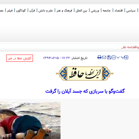
سیاسی
اقتصاد
جامعه
ورزشی
بین الملل
فرهنگ و هنر
علم و دانش
قرآن
گوناگون
فیلم
عصر 
توافقنامه نظامی مشترک امضا
_
‍‍‍ پ
پ
تاریخ انتشار:
۱۷:۲۲ - ۱۵-۰۶-۱۳۹۴
‌گزارش خطا در خبر
گفت‌وگو با سربازی که جسد آیلان را گرفت