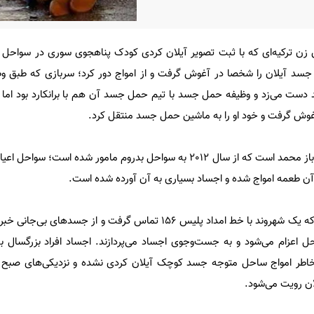
س زن ترکیه‌ای که با ثبت تصویر آیلان کردی کودک پناهجوی سوری در سواحل ترک
 جسد آیلان را شخصا در آغوش گرفت و از امواج دور کرد؛ سربازی که طبق و
 دست می‌زد و وظیفه حمل جسد با تیم حمل جسد آن هم با برانکارد بود اما ا
آغوش گرفت و خود او را به ماشین حمل جسد منتقل کرد.
به گزارش «پارسینه»، اسم این سرباز محمد است که از سال 2012 به سواحل بدروم مامور شده ا
آن طعمه امواج شده و اجساد بسیاری به آن آورده شده است.
محمد می‌گوید ساعت 4 صبح بود که یک شهروند با خط امداد پلیس 156 تماس گرفت و از ج
اعزام می‌شود و به جست‌وجوی اجساد می‌پردازند. اجساد افراد بزرگسال ب
خاطر امواج ساحل متوجه جسد کوچک آیلان کردی نشده و نزدیکی‌های صبح د
ان رویت می‌شود.