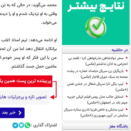
محمد می‌گوید: در حالی که به تن 
می‌خوابد.
او ادامه می‌دهد: تیم امداد اغلب
برانکارد انتقال دهد اما من آن لحظ
در حاشیه
من با این فکر که او پسر خودم 
سحر دولتشاهی عذرخواهی کرد ؛ قصد بی
احترامی به اذان نداشتم (عکس)
ماشین حمل جسد گذاشتم.
بازیگران زن سریال «بامداد خمار» در پشت
صحنه به سبک دوران قاجار (عکس)
پربیننده ترین پست همین ی
تیپ رنگی تارا سریال شغال در جشن نفس
(+عکس)
تصویر تازه و پرجزئیات هاب
استایل جالب مدل روس فیلم ایرانی جزیره
جیمز باند در اصفهان (+عکس)
تیپ مشکی و خاص فریبا نادری ستاره سریال
خبر بعد
ستایش در آیین مهرورزی (+عکس)
اشتراک گذاری :
باشگاه مغز