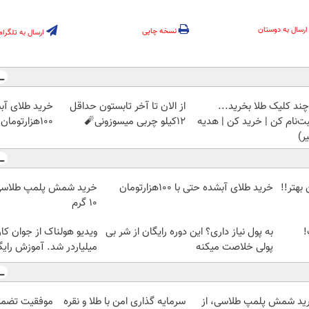
ارسال به دوستان
نسخه چاپی
ارسال به تلگرام
چند کلیک طلا بخرید...
از الان تا آخر تابستون حداقل
خرید طلای آب
بت‌نام کن | خرید کن | هدیه
12کیلو چربی میسوزونی🧨
۱۰۰هزارتومان
ر)
بهتر!!
خرید طلای آبشده حتی با ۱۰۰هزارتومان
۱۰ گرم
ت!
به پول نیاز داری؟ این دوره رایگان از شر بی
ویدیو هولناک از جوان کا
پولی خلاصت میکنه
میلیاردر شد. آموزش رایگ
ید شمش پلمپ طلاسی، از
سرمایه گذاری امن با طلا و نقره
موفقیت تضمی