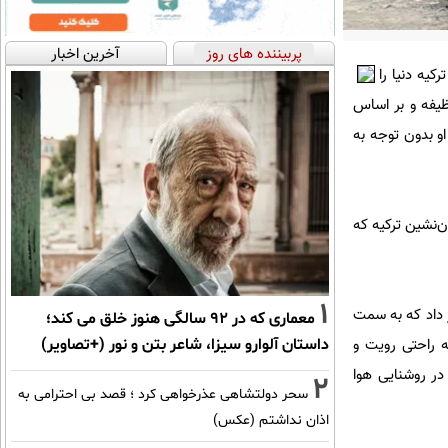
پربیننده های روز
آخرین اخبار
یه دنیا را
ظیفه و بر اساس
و بدون توجه به
ست؛ سواحل اعیان‌نشین ترکیه که
1
سدهای بی‌جانی خبر داد که به سمت
معماری که در 92 سالگی هنوز خلق می کند؛
داستان آلوارو سیزا، شاعر بتن و نور (+تصاویر)
ه راحتی رویت و
ر روشنایی هوا
2
سحر دولتشاهی عذرخواهی کرد ؛ قصد بی احترامی به
اذان نداشتم (عکس)