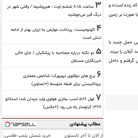
3
که زنده است» و
ساعت ۸:۱۵ ششم اوت ؛ هیروشیما / وقتی شهر در
تادم که وقتی خسته است با صورت بر زمین
دیگ قیر می‌جوشید
4
اکونومیست: پرداخت عوارض به ایران بهتر از ادامه
تنش است
شین حمل جسد با
5
آیلان را ببرند.
دو نکته درباره مصاحبه با پزشکیان / جای خالی
 گرفتم و داخل
خبرنگاران مستقل
6
برج های دوقلوی نیویورک؛ شاخص معماری
بروتالیستی برای طبقه متوسط (+تصاویر)
7
غول 586 اسب بخاری هواوی وارد میدان شد؛ استلاتو
1366 کیلومتر راه می رود (+عکس)
مطالب پیشنهادی
از الان تا آخر تابستون
خرید شمش پلمپ طلاسی،