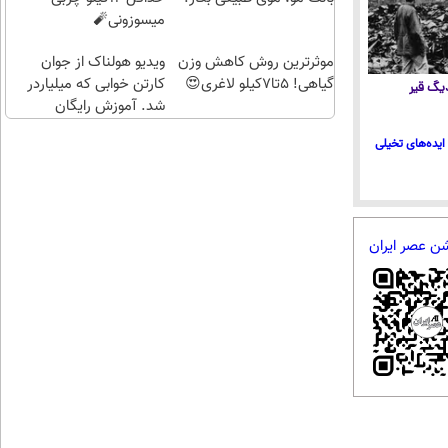
میسوزونی🧨
موثرترین روش کاهش وزن
ویدیو هولناک از جوان
گیاهی! 5تا۷کیلو لاغری😍
کارتن خوابی که میلیاردر
 دیگ قیر
شد. آموزش رایگان
ایده‌های تخیلی
شن عصر ایران