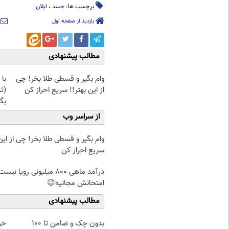
برچسب ها:
جسد
،
ایلان
بازدید از صفحه اول
مطالب پیشنهادی
وام بگیر و قسطی طلا بخر! چی
با 
از این بهتر!! سریع احراز کن
(ث
بگی
از سراسر وب
وام بگیر و قسطی طلا بخر! چی از این 
سریع احراز کن
درآمد ماهی 800 میلیونی رویا نیس
امتحانش مجانیه😉
مطالب پیشنهادی
بدون چک و ضامن تا 100
خر