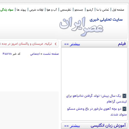
صفحه اول
تماس با ما
آرشیو
جستجو
نظرسنجی
آب و هوا
اوقات شرعی
پیوند ها
سواد زندگی
فیلم
بیشتر »»
ترکیه، عربستان و پاکستان امروز در جده 
صفحه نخست
»
اجتماعی
کد خبر
۴۱۵۷۷۸
یک سال پیش؛ تولد گرفتن نتانیاهو برای
لیندسی گراهام
دو بچه آهوی مارخور در باغ وحش مسکو
متولد شدند
آموزش زبان انگلیسی
بیشتر »»