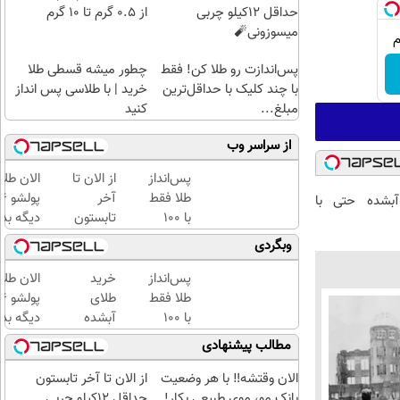
حداقل 12کیلو چربی
از ۰.۵ گرم تا ۱۰ گرم
میسوزونی🧨
پس‌اندازت رو طلا کن! فقط
چطور میشه قسطی طلا
با چند کلیک با حداقل‌ترین
خرید | با طلاسی پس انداز
مبلغ...
کنید
از سراسر وب
پس‌انداز
از الان تا
الان طلا
طلا فقط
آخر
بشده حتی با
با ۱۰۰
تابستون
دیگه بده
هزارتومان
حداقل
سرمایه‌گ
وبگردی
(امن و
12کیلو
طلا با ا
راحت)
چربی
بی‌بهره
پس‌انداز
خرید
الان طلا
میسوزونی
طلا فقط
طلای
🧨
با ۱۰۰
آبشده
دیگه بده
هزارتومان
حتی با
سرمایه‌گ
مطالب پیشنهادی
(امن و
۱۰۰هزارتومان
طلا با ا
راحت)
بی‌بهره
الان وقتشه‼️ با هر وضعیت
از الان تا آخر تابستون
بانک مو، موی طبیعی بکار!
حداقل 12کیلو چربی