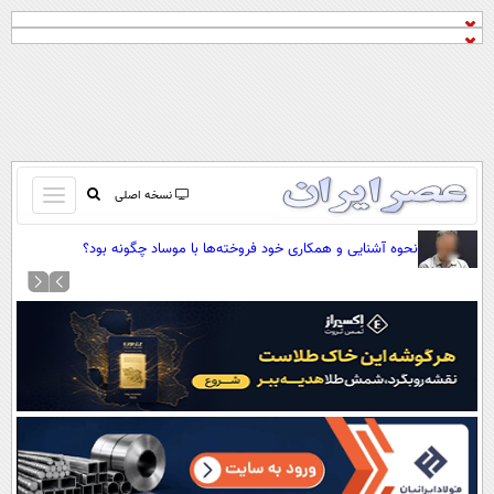
باز
نسخه اصلی
و
صفحه اول
نحوه آشنایی و همکاری خود فروخته‌ها با موساد چگونه بود؟
بسته
تماس با ما
کردن
آرشیو
منو
جستجو
نظرسنجی
آب و هوا
اوقات شرعی
پیوند ها
سواد زندگی