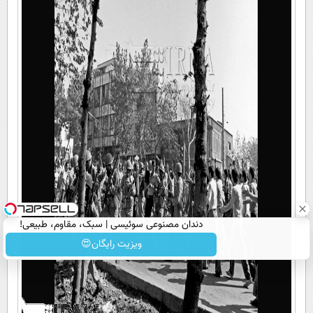
دندان مصنوعی سوئیسی | سبک، مقاوم، طبیعی!
ویزیت رایگان+پرداخت اقساطی😍
ویزیت رایگان😍