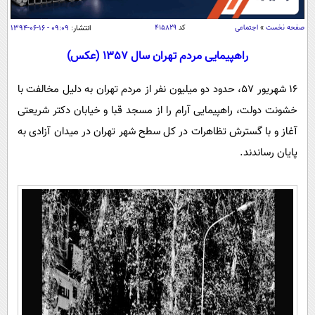
سیاسی
اقتصاد
صفحه نخست
»
اجتماعی
کد
۴۱۵۸۲۹
انتشار:
۰۹:۰۹ - ۱۶-۰۶-۱۳۹۴
جامعه
اقتصادی
راهپیمایی مردم تهران سال 1357 (عکس)
ورزشی
اجتماعی
خودرو
16 شهریور 57، حدود دو میلیون نفر از مردم تهران به دلیل مخالفت با
بین الملل
حوادث
خشونت دولت، راهپیمایی آرام را از مسجد قبا و خیابان دکتر شریعتی
فرهنگ و هنر
سیاست خارجی
سلامت
آغاز و با گسترش تظاهرات در کل سطح شهر تهران در میدان آزادی به
علم و دانش
پایان رساندند.
یک برش دانایی
قرآن
فناوری و It
محیط زیست
گوناگون
علمی
سفر و تفریح
فیلم
سرگرمی
اخبار کریپتو
عصر ایران 2
اقتصاد
باشگاه مغز
آموزش زبان
خواندنی ها و دیدنی ها
ورزش
مجله تصویری سلاح
داستان کوتاه
سیاست