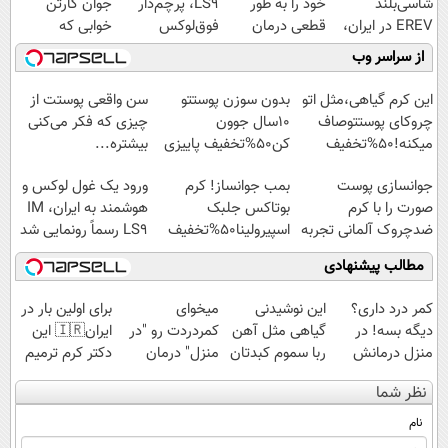
شاسی‌بلند
خود را به طور
LS9، پرچم‌دار
جوان کارتن
EREV در ایران،
قطعی درمان
فوق‌لوکس
خوابی که
توسط نیکا موتور
کنید!
EREV وارد بازار
میلیاردر شد.
از سراسر وب
رونمایی شد!
◗پرسش‌نامه◖
ایران شد
آموزش رایگان
این کرم گیاهی،مثل اتو
بدون سوزن پوستتو
سن واقعی پوستت از
چروکای پوستتوصاف
10سال جوون
چیزی که فکر می‌کنی
میکنه!50%تخفیف
کن50%تخفیف پاییزی
بیشتره...
جوانسازی پوست
بمب جوانساز! کرم
ورود یک غول لوکس و
صورت را با کرم
بوتاکس جلبک
هوشمند به ایران، IM
ضدچروک آلمانی تجربه
اسپیرولینا50%تخفیف
LS9 رسماً رونمایی شد
کنید!
مطالب پیشنهادی
کمر درد داری؟
این نوشیدنی
میخوای
برای اولین بار در
دیگه بسه! در
گیاهی مثل آهن
کمردردت رو "در
ایران🇮🇷 این
منزل درمانش
ربا سموم کبدتان
منزل" درمان
دکتر کرم ترمیم
کن
را نابود می کند
کنی؟ (◂فیلم +
کننده 23 روزه
نظر شما
(◀پرسش‌نامه)
◂پرسش‌نامه)
ساخت!
نام