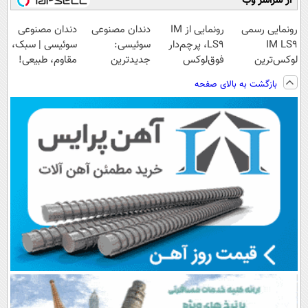
از سراسر وب
رونمایی رسمی
رونمایی از IM
دندان مصنوعی
دندان مصنوعی
IM LS9
LS9، پرچم‌دار
سوئیسی:
سوئیسی | سبک،
لوکس‌ترین
فوق‌لوکس
جدیدترین
مقاوم، طبیعی!
EREV در ایران
EREV وارد بازار
فناوری اروپا،
ویزیت
بازگشت به بالای صفحه
ایران شد
سبک و مقاوم |
رایگان+پرداخت
پرداخت قسطی
اقساطی😍