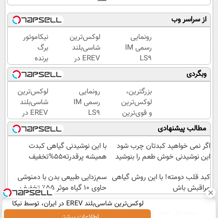
از سراسر وب
رونمایی
لوکس‌ترین
نیکاموتور
رسمی IM
شاسی‌بلند
برگ
LS9
EREV در
برنده
لوکس‌ترین
ایران،
جدیدش
وبگردی
EREV در
توسط نیکا
را رو کرد،
ایران
موتور
IM LS9
بزرگترین،
رونمایی
لوکس‌ترین
رونمایی
رسماً
لوکس‌ترین
رسمی IM
شاسی‌بلند
شد!
وارد بازار
و قوی‌ترین
LS9
EREV در
ایران شد
شاسی بلند
لوکس‌ترین
ایران،
مطالب پیشنهادی
EREV در
EREV در
توسط نیکا
در ایران
ایران
موتور
اگر نمی خواهید کبدتان چرب شود
با این نوشیدنی گیاهی کبدت
رونمایی
رونمایی
این نوشیدنی خوش طعم را بنوشید
همیشه پرقدرته55%تخفیف
شد
شد!
کبد قلب دومته! با این روش گیاهی
سم‌زدایی طبیعی بدن با دمنوشی
مراقبش باش
حاوی 10 گیاه موثر ۵۵٪ تخفیف
لوکس‌ترین شاسی‌بلند EREV در ایران، توسط نیکا
صفحه اول
فیلم
عصر ایران۲
درباره عصرایران
تماس با ما
آرشیو
جستجو
موتور رونمایی شد!
اطلاعات بیشتر..