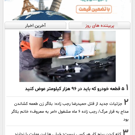
پربیننده های روز
آخرین اخبار
1
۵ قطعه خودرو که باید در ۹۶ هزار کیلومتر عوض کنید
2
جزئیات جدید از قتل حمیدرضا رجب زاده: بلاگر زن طعمه کشاندن
مداح به قرار مرگ/ رجب زاده 6 ماه مشغول «امر به معروف» خانم بلاگر
بود
3
کته کردن برنج کار هر کسی نیست؛ خیلی ها این مهارت را ندارند