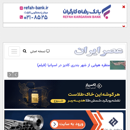
باز
نسخه اصلی
و
صفحه اول
منظره هوایی از شهر بندری کادیز در اسپانیا (فیلم)
بسته
تماس با ما
کردن
آرشیو
منو
جستجو
نظرسنجی
آب و هوا
اوقات شرعی
پیوند ها
سواد زندگی