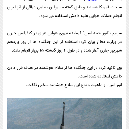
پیامک
سرگرمی
ساخت آمریکا هستند و طبق گفته مسوولین نظامی عراقی از آنها برای
روانشناسی
فناوری
انجام حملات هوایی علیه داعش استفاده می شود.
آشپزی
گوناگون
سرتیپ "انور حمه امین" فرمانده نیروی هوایی عراق در کنفرانس خبری
دانلود
حوادث
در وزارت دفاع بیان کرد: استفاده از این جنگنده ها از روز یازدهم
محیط زیست
شهریور جاری آغاز شده و در طول 4 روز گذشته 15 پرواز انجام دادند.
سلامت
فرهنگی
وی تاکید کرد: در این جنگنده ها از سلاح هوشمند در هدف قرار دادن
داعش استفاده شده است.
بین الملل
انور امین از ماهیت و نوع این سلاح هوشمند سخنی نگفت.
اجتماعی
حیات وحش
سیاست خارجی