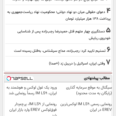
4
دعوای حقوقی میان دو نهاد دولتی؛ محکومیت نهاد ریاست‌جمهوری به
پرداخت ۱۳۸ هزار میلیارد تومان
5
دستگیری چهار متهم قتل حمیدرضا رجب‌زاده پس از شناسایی
خودروی ربایش
6
تسنیم تایید کرد: رجب‌زاده، مداح سرشناس، به‌قتل رسیده است
7
وقتی ایران، اسرائیل را دریبل زد (+صدا)
مطالب پیشنهادی
سیگنال به موقع سرمایه گذاری
ورود یک غول لوکس و هوشمند به
(رایگان به مدت محدود)
ایران، IM LS9 رسماً رونمایی شد
رونمایی رسمی IM LS9 لوکس‌ترین
رونمایی از IM LS9، پرچم‌دار
EREV در ایران
فوق‌لوکس EREV وارد بازار ایران
شد