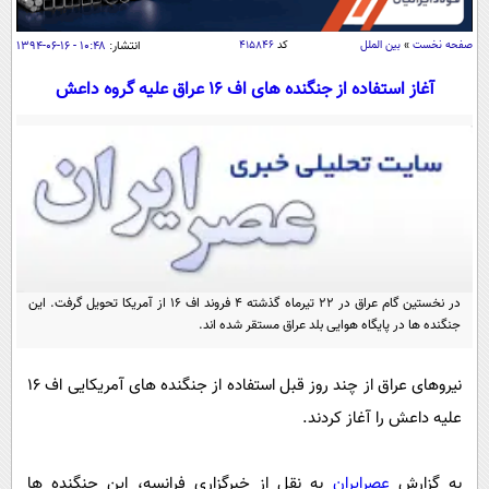
سیاسی
اقتصاد
صفحه نخست
»
بین الملل
کد
۴۱۵۸۴۶
انتشار:
۱۰:۴۸ - ۱۶-۰۶-۱۳۹۴
جامعه
اقتصادی
آغاز استفاده از جنگنده های اف 16 عراق علیه گروه داعش
ورزشی
اجتماعی
خودرو
بین الملل
حوادث
فرهنگ و هنر
سیاست خارجی
سلامت
علم و دانش
یک برش دانایی
قرآن
فناوری و It
محیط زیست
گوناگون
در نخستین گام عراق در 22 تیرماه گذشته 4 فروند اف 16 از آمریکا تحویل گرفت. این
علمی
سفر و تفریح
جنگنده ها در پایگاه هوایی بلد عراق مستقر شده اند.
فیلم
سرگرمی
اخبار کریپتو
عصر ایران 2
اقتصاد
باشگاه مغز
نیروهای عراق از چند روز قبل استفاده از جنگنده های آمریکایی اف 16
آموزش زبان
خواندنی ها و دیدنی ها
علیه داعش را آغاز کردند.
ورزش
مجله تصویری سلاح
داستان کوتاه
سیاست
به گزارش
عصرایران
به نقل از خبرگزاری فرانسه، این جنگنده ها