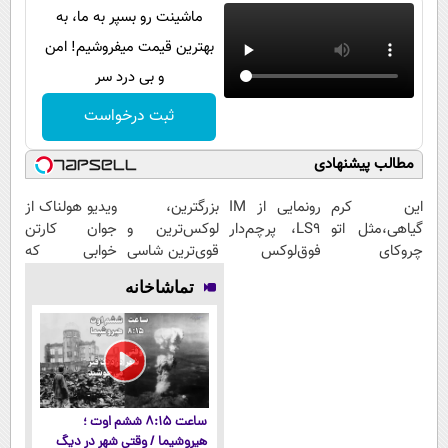
ماشینت رو بسپر به ما، به
بهترین قیمت میفروشیم! امن
و بی درد سر
ثبت درخواست
مطالب پیشنهادی
این کرم
رونمایی از IM
بزرگترین،
ویدیو هولناک از
گیاهی،مثل اتو
LS9، پرچم‌دار
لوکس‌ترین و
جوان کارتن
چروکای
فوق‌لوکس
قوی‌ترین شاسی
خوابی که
پوستتوصاف
EREV وارد بازار
بلند EREV در
میلیاردر شد.
تماشاخانه
میکنه!50%تخفیف
ایران شد
در ایران رونمایی
آموزش رایگان
شد
ساعت ۸:۱۵ ششم اوت ؛
هیروشیما / وقتی شهر در دیگ