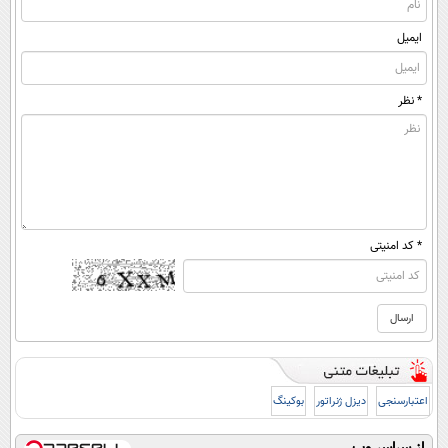
ایمیل
* نظر
* کد امنیتی
اعتبارسنجی
دیزل ژنراتور
بوکینگ