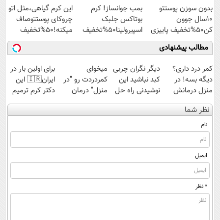
بدون سوزن پوستتو
بمب جوانساز! کرم
این کرم گیاهی،مثل اتو
ویژه
10سال جوون
بوتاکس جلبک
چروکای پوستتوصاف
کن50%تخفیف پاییزی
اسپیرولینا50%تخفیف
میکنه!50%تخفیف
مطالب پیشنهادی
کمر درد داری؟
دیگر نگران چربی
میخوای
برای اولین بار در
دیگه بسه! در
کبد نباشید این
کمردردت رو "در
ایران🇮🇷 این
منزل درمانش
نوشیدنی راه حل
منزل" درمان
دکتر کرم ترمیم
کن
شماست55%تخفیف
کنی؟ (◂فیلم +
کننده 23 روزه
نظر شما
(◀پرسش‌نامه)
◂پرسش‌نامه)
ساخت!
نام
ایمیل
* نظر