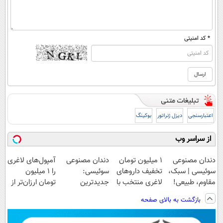
* کد امنیتی
اعتبارسنجی
دیزل ژنراتور
بوکینگ
از سراسر وب
دندان مصنوعی
۱ میلیون تومان
دندان مصنوعی
آمپول‌های لاغری
سوئیسی | سبک،
تخفیف داروهای
سوئیسی:
را ۱ میلیون
مقاوم، طبیعی!
لاغری منتخب با
جدیدترین
تومان ارزان‌تر از
ویزیت
ارسال از
فناوری اروپا،
همه‌جا بخر!
بازگشت به بالای صفحه
رایگان+پرداخت
داروخانه نزدیکت
سبک و مقاوم |
اقساطی😍
پرداخت قسطی