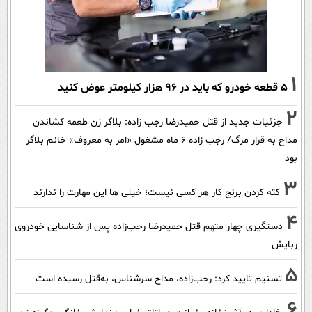
1
۵ قطعه خودرو که باید در ۹۶ هزار کیلومتر عوض کنید
2
جزئیات جدید از قتل حمیدرضا رجب زاده: بلاگر زن طعمه کشاندن
مداح به قرار مرگ/ رجب زاده 6 ماه مشغول «امر به معروف» خانم بلاگر
بود
3
کته کردن برنج کار هر کسی نیست؛ خیلی ها این مهارت را ندارند
4
دستگیری چهار متهم قتل حمیدرضا رجب‌زاده پس از شناسایی خودروی
ربایش
5
تسنیم تایید کرد: رجب‌زاده، مداح سرشناس، به‌قتل رسیده است
6