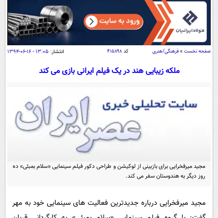
سیاسی
اقتصاد
جامعه
اقتصادی
صفحه نخست
»
فرهنگی/هنری
کد
۴۱۵۸۹۸
انتشار:
۱۳:۰۵ - ۱۶-۰۶-۱۳۹۴
ورزشی
اجتماعی
خودرو
بین الملل
ملکه زیبایی هند در یک فیلم ایرانی بازی می کند
حوادث
فرهنگ و هنر
سیاست خارجی
سلامت
علم و دانش
یک برش دانایی
قرآن
فناوری و It
محیط زیست
گوناگون
علمی
سفر و تفریح
فیلم
سرگرمی
اخبار کریپتو
مجید میرفخرایی برای بازبینی از لوکیشن و طراحی دکور فیلم سینمایی «سلام بمبئی» ده
عصر ایران 2
اقتصاد
باشگاه مغز
روز دیگر به هندوستان سفر می کند.
آموزش زبان
خواندنی ها و دیدنی ها
ورزش
مجله تصویری سلاح
مجید میرفخرایی درباره جدیدترین فعالیت های سینمایی خود به مهر
داستان کوتاه
سیاست
گفت: با گروه فیلم سینمایی «سلام بمبئی» به کارگردانی قربان