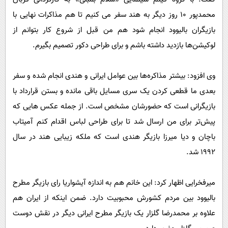
پیامک
سرگرمی
محمدپور ۱۰ روز دیگر به هند سفر می‌ کنیم تا هم مذاکرات نهایی با
روانشناسی
فناوری
بازیگران بالیوود انجام شود هم من قبل از شروع کار بتوانم از
آشپزی
گوناگون
لوکیشن‌ها بازدید داشته باشم و برای طراحی دکور تصمیم بگیرم.
دانلود
حوادث
وی افزود: بیشتر مذاکره‌ها بین عوامل ایرانی و هندی انجام شده و سفر
محیط زیست
بعدی ما قطعی کردن یک سری مسایل باقی مانده و بستن قرارداد با
سلامت
بازیگرانی است که حضورشان مشخص است. از جمله عکس هایی که
فرهنگی
پیش‌تر برای من ارسال شد تا برای طراحی لباس اقدام کنم آمیتاب
باچان و ديا ميرزا بازیگر هندی است که ملکه زیبایی هند در سال
بین الملل
۱۹۹۲ شد.
اجتماعی
حیات وحش
میرفخرایی اظهار کرد: این خانم هم به اندازه آیشواریا رای بازیگر مطرح
سیاست خارجی
بالیوود بین مردم کشورش محبوبیت دارد. ضمن اینکه از ایران هم
علاوه بر محمدرضا گلزار یک بازیگر مطرح ایرانی دیگر در نقش دوست