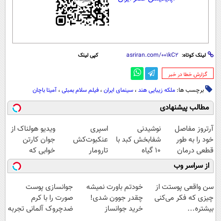
لینک کوتاه:
کپی لینک
‌گزارش خطا در خبر
برچسب ها:
ملکه زیبایی هند
،
سینمای ایران
،
فیلم سلام بمبئی
،
آمیتا باچان
مطالب پیشنهادی
آرتروز مفاصل
نوشیدنی
اسپری
ویدیو هولناک از
خود را به طور
شفابخش کبد با
عنکبوت‌‌کش
جوان کارتن
قطعی درمان
10 گیاه
تارومار
خوابی که
کنید!
موثر(تخفیف تا
ازبین‌برنده انواع
میلیاردر شد.
از سراسر وب
◗پرسش‌نامه◖
امشب)
عنکبوت
آموزش رایگان
سن واقعی پوستت از
خودتم باورت نمیشه
جوانسازی پوست
چیزی که فکر می‌کنی
چقدر جوون شدی!
صورت را با کرم
بیشتره...
خرید جوانساز
ضدچروک آلمانی تجربه
اسپیرولینا با تخفیف
کنید!