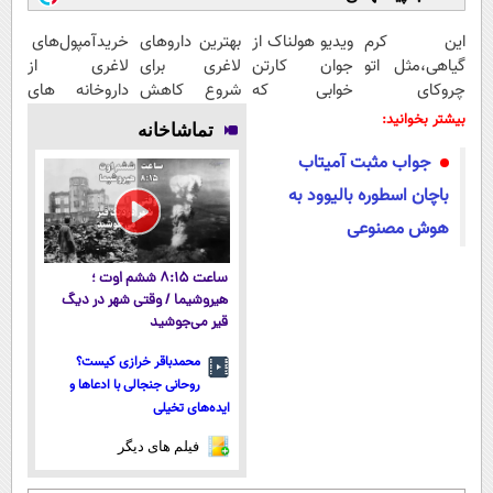
این کرم
ویدیو هولناک از
بهترین داروهای
خریدآمپول‌های
گیاهی،مثل اتو
جوان کارتن
لاغری برای
لاغری از
چروکای
خوابی که
شروع کاهش
داروخانه های
پوستتوصاف
میلیاردر شد.
وزن، ارسال از
اطرافت، ارسال
بیشتر بخوانید:
تماشاخانه
میکنه!50%تخفیف
آموزش رایگان
داروخانه های
فوری همراه با
جواب مثبت آمیتاب
نزدیکت!
پک یخ!
باچان اسطوره بالیوود به
هوش مصنوعی
ساعت ۸:۱۵ ششم اوت ؛
هیروشیما / وقتی شهر در دیگ
قیر می‌جوشید
محمدباقر خرازی کیست؟
روحانی جنجالی با ادعاها و
ایده‌های تخیلی
فیلم های دیگر