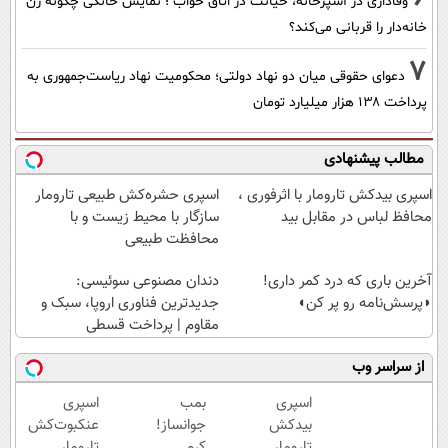
وفاداری در آشپزخانه، خیانت در اتاق خواب ؛ نمایش خانگی چگونه زن
خانه‌دار را قربانی می‌کند؟
7
دعوای حقوقی میان دو نهاد دولتی؛ محکومیت نهاد ریاست‌جمهوری به
پرداخت ۱۳۸ هزار میلیارد تومان
مطالب پیشنهادی
اسپری بیدکش تارومار با اثرفوری ،
اسپری حشره‌کش طبیعی تارومار
محافظ لباس در مقابل بید
سازگار با محیط زیست و با
محافظت طبیعی
آخرین باری که درد کمر داری!
دندان مصنوعی سوئیسی:
◗پرسش‌نامه رو پر کن◖
جدیدترین فناوری اروپا، سبک و
مقاوم | پرداخت قسطی
از سراسر وب
اسپری
بمب
اسپری
بیدکش
جوانساز!
عنکبوت‌‌کش
تارومار
کرم
تارومار