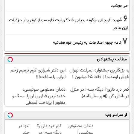
می‌جوشید
6
شهید لاریجانی چگونه ردیابی شد؟ روایت تازه سردار کوثری از جزئیات
این ماجرا
7
نامه جبهه اصلاحات به رئیس قوه قضائیه
مطالب پیشنهادی
به بزرگترین جشنواره ایمپلنت تهران
این دکتر شیرازی کرم ترمیم زخم
خوش اومدید! | فقط ۲۵ میلیون !
ایرانی را ساخت!!!
کمر درد داری؟ دیگه بسه! در منزل
دندان مصنوعی سوئیسی:
درمانش کن (◀پرسش‌نامه)
جدیدترین فناوری اروپا، سبک و
مقاوم | پرداخت قسطی
از سراسر وب
دندان مصنوعی
کمر درد داری؟
تنها در
سوئیسی |
دیگه بسه! در
چند