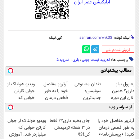
اپلیکیشن عصر ایران
لینک کوتاه:
کپی لینک
‌گزارش خطا در خبر
برچسب ها:
اندروید آبنبات چوبی
،
بازی
،
اندروید 5
مطالب پیشنهادی
به پول نیاز
دندان مصنوعی
آرتروز مفاصل
ویدیو هولناک از
داری؟ همین
سوئیسی:
خود را به طور
جوان کارتن
الان این دوره
جدیدترین
قطعی درمان
خوابی که
رایگان رو شرکت
فناوری اروپا،
کنید!
میلیاردر شد.
از سراسر وب
کن تا دیر نشده!
سبک و مقاوم |
◗پرسش‌نامه◖
آموزش رایگان
پرداخت قسطی
آرتروز مفاصل خود را
جای بخیه داری؟؟ فقط
ویدیو هولناک از جوان
به طور قطعی درمان
در 3 هفته ترمیمش
کارتن خوابی که
کنید! ◗پرسش‌نامه◖
کن!😍
میلیاردر شد. آموزش