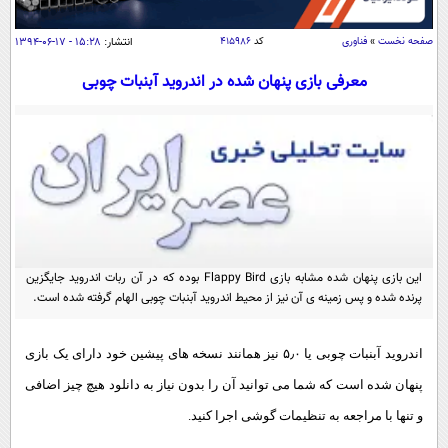
سیاسی
اقتصاد
صفحه نخست
»
فناوری
کد
۴۱۵۹۸۶
انتشار:
۱۵:۲۸ - ۱۷-۰۶-۱۳۹۴
جامعه
اقتصادی
معرفی بازی پنهان شده در اندروید آبنبات چوبی
ورزشی
اجتماعی
خودرو
بین الملل
حوادث
فرهنگ و هنر
سیاست خارجی
سلامت
علم و دانش
یک برش دانایی
قرآن
فناوری و It
محیط زیست
گوناگون
این بازی پنهان شده مشابه بازی Flappy Bird بوده که در آن ربات اندروید جایگزین
علمی
سفر و تفریح
پرنده شده و پس زمینه ی آن نیز از محیط اندروید آبنبات چوبی الهام گرفته شده است.
فیلم
سرگرمی
اخبار کریپتو
عصر ایران 2
اقتصاد
باشگاه مغز
اندروید
آبنبات چوبی
یا ۵٫۰ نیز همانند نسخه های پیشین خود دارای یک بازی
آموزش زبان
خواندنی ها و دیدنی ها
ورزش
پنهان شده است که شما می توانید آن را بدون نیاز به دانلود هیچ چیز اضافی
مجله تصویری سلاح
و تنها با مراجعه به تنظیمات گوشی اجرا کنید.
داستان کوتاه
سیاست