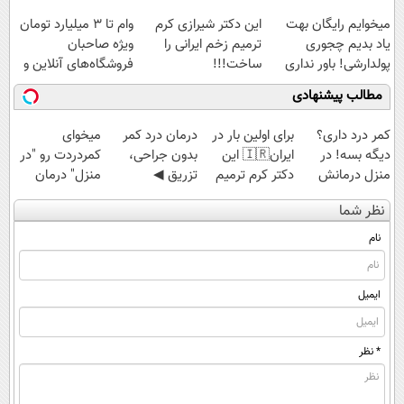
رایگان
میخوایم رایگان بهت
این دکتر شیرازی کرم
وام تا ۳ میلیارد تومان
یاد بدیم چجوری
ترمیم زخم ایرانی را
ویژه صاحبان
پولدارشی! باور نداری
ساخت!!!
فروشگاه‌های آنلاین و
امتحانش مجانیه
حضوری
مطالب پیشنهادی
کمر درد داری؟
برای اولین بار در
درمان درد کمر
میخوای
دیگه بسه! در
ایران🇮🇷 این
بدون جراحی،
کمردردت رو "در
منزل درمانش
دکتر کرم ترمیم
تزریق ◀
منزل" درمان
کن
کننده 23 روزه
پرسش‌نامه رو پر
کنی؟ (◂فیلم +
نظر شما
(◀پرسش‌نامه)
ساخت!
کن ▶
◂پرسش‌نامه)
نام
ایمیل
* نظر