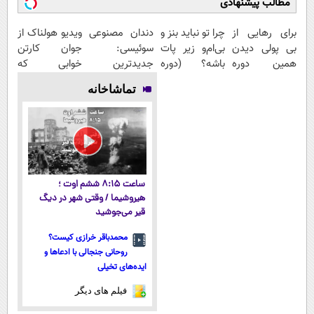
مطالب پیشنهادی
برای رهایی از
چرا تو نباید بنز و
دندان مصنوعی
ویدیو هولناک از
بی پولی دیدن
بی‌ام‌و زیر پات
سوئیسی:
جوان کارتن
همین دوره
باشه؟ (دوره
جدیدترین
خوابی که
رایگان کافیه!
رایگان درآمد
فناوری اروپا،
میلیاردر شد.
تماشاخانه
(شمارتو وارد
میلیاردی)
سبک و مقاوم |
آموزش رایگان
کن)
پرداخت قسطی
ساعت ۸:۱۵ ششم اوت ؛
هیروشیما / وقتی شهر در دیگ
قیر می‌جوشید
محمدباقر خرازی کیست؟
روحانی جنجالی با ادعاها و
ایده‌های تخیلی
فیلم های دیگر