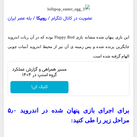
پیامک
سرگرمی
روانشناسی
فناوری
عضویت در کانال تلگرام
/
روبیکا
/
بله عصر ایران
آشپزی
گوناگون
دانلود
حوادث
این بازی پنهان شده مشابه بازی Flappy Bird بوده که در آن ربات اندروید
جایگزین پرنده شده و پس زمینه ی آن نیز از محیط اندروید آبنبات چوبی
محیط زیست
الهام گرفته شده است.
سلامت
مسیر همراهی و گزارش عملکرد
فرهنگی
گروه اسنپ در ۱۴۰۴
بین الملل
کلیک کن!
اجتماعی
حیات وحش
برای اجرای بازی پنهان شده در اندروید ۵٫۰
سیاست خارجی
مراحل زیر را طی کنید: