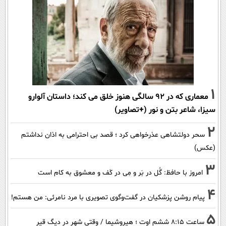
1
معماری که در 92 سالگی هنوز خلق می کند؛ داستان آلوارو
سیزا، شاعر بتن و نور (+تصاویر)
2
سحر دولتشاهی عذرخواهی کرد ؛ قصد بی احترامی به اذان نداشتم
(عکس)
3
امروز با حافظ: گُل در بَر و مِی در کَف و معشوق به کام است
4
پیام روشن پزشکیان در گفت‌و‌گوی تصویری با مرد نامرئی: من هستم!
5
ساعت ۸:۱۵ ششم اوت ؛ هیروشیما / وقتی شهر در دیگ قیر