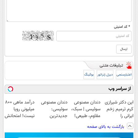
* کد امنیتی
اعتبارسنجی
دیزل ژنراتور
بوکینگ
از سراسر وب
این دکتر شیرازی
دندان مصنوعی
دندان مصنوعی
درآمد ماهی 800
کرم ترمیم زخم
سوئیسی | سبک،
سوئیسی:
میلیونی رویا
ایرانی را
مقاوم، طبیعی!
جدیدترین
نیست! امتحانش
ساخت!!!
ویزیت
فناوری اروپا،
مجانیه😉
بازگشت به بالای صفحه
رایگان+پرداخت
سبک و مقاوم |
اقساطی😍
پرداخت قسطی