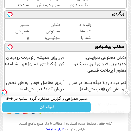
سبک، مقاوم،
منزل درمانش
ساعت
طبیعی! ویزیت
کن
و با
وبگردی
رایگان+پرداخت
(◀پرسش‌نامه)
یکبار
اقساطی😍
مراجعه
زانو درد
دندان
مسیر
به
شب‌ها
مصنوعی
همراهی
خودرو45
شما را
سوئیسی:
و
بیدار
جدیدترین
گزارش
مطالب پیشنهادی
نگه
فناوری
عملکرد
می‌داره؟
اروپا،
گروه
دندان مصنوعی سوئیسی:
1بار برای همیشه زانودردت رودرمان
بدون
سبک و
اسنپ
جدیدترین فناوری اروپا، سبک و
کن! (تکنولوژی آلمان) ◂پرسشنامه▸
جراحی
مقاوم |
در
مقاوم | پرداخت قسطی
درمانش
پرداخت
۱۴۰۴
کن!
کمر درد داری؟ دیگه بسه! در منزل
قسطی
آرتروز مفاصل خود را به طور قطعی
درمانش کن (◀پرسش‌نامه)
درمان کنید! ◗پرسش‌نامه◖
مسیر همراهی و گزارش عملکرد گروه اسنپ در ۱۴۰۴
صفحه اول
فیلم
عصر ایران۲
درباره عصرایران
تماس با ما
آرشیو
جستجو
کلیک کن!
پیوندها
نظرسنجی
آب و هوا
اوقات شرعی
سواد زندگی
كليه حقوق محفوظ است، استفاده از مطالب با ذكر منبع بلامانع است.
طراحی و تولید:
"ایران سامانه"