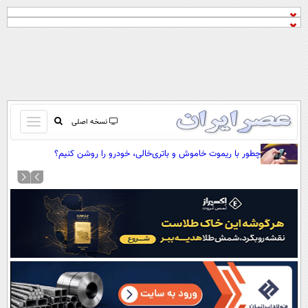
باز
نسخه اصلی
و
صفحه اول
چطور با ریموت خاموش و باتری‌خالی، خودرو را روشن کنیم؟
بسته
تماس با ما
کردن
آرشیو
منو
جستجو
نظرسنجی
آب و هوا
اوقات شرعی
پیوند ها
سواد زندگی