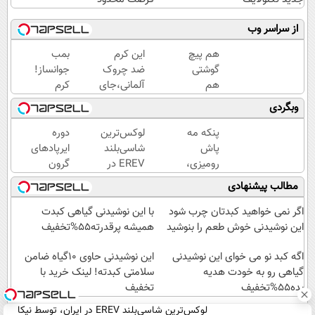
از سراسر وب
هم پیچ
این کرم
بمب
گوشتی
ضد چروک
جوانساز!
هم
آلمانی،جای
کرم
دریل با
بوتاکس رو
بوتاکس
وبگردی
47 تیکه
برات پر
جلبک
کاربردی!
میکنه!
اسپیرولینا50%تخفیف
پنکه مه
لوکس‌ترین
دوره
تا
تخفیف تا
پاش
شاسی‌بلند
ایرپاد‌های
تخفیف
امشب
رومیزی،
EREV در
گرون
داره
مخصوص
ایران،
قیمت
مطالب پیشنهادی
بخرش!
گرمایی‌ها!!
توسط نیکا
گذشته!
🔥
موتور
ایرپاد
اگر نمی خواهید کبدتان چرب شود
با این نوشیدنی گیاهی کبدت
رونمایی
بلوتوثی
این نوشیدنی خوش طعم را بنوشید
همیشه پرقدرته55%تخفیف
شد!
فقط
اگه کبد نو می خوای این نوشیدنی
1,399,000
این نوشیدنی حاوی ۱۰گیاه ضامن
گیاهی رو به خودت هدیه
تومان
سلامتی کبدته! لینک خرید با
بده55%تخفیف
تخفیف
لوکس‌ترین شاسی‌بلند EREV در ایران، توسط نیکا