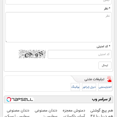
* نظر
* کد امنیتی
اعتبارسنجی
دیزل ژنراتور
بوکینگ
از سراسر وب
هم پیچ گوشتی
دمنوش معجزه
دندان مصنوعی
دندان مصنوعی
هم دریل با 47
آسای پاکسازی
سوئیسی:
سوئیسی | سبک،