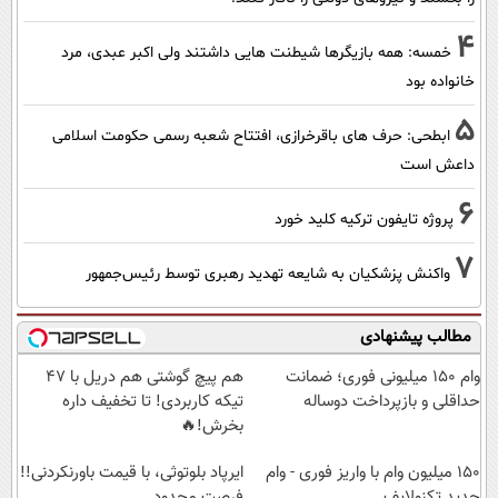
4
خمسه: همه بازیگرها شیطنت هایی داشتند ولی اکبر عبدی، مرد
خانواده بود
5
ابطحی: حرف های باقرخرازی، افتتاح شعبه رسمی حکومت اسلامی
داعش است
6
پروژه تایفون ترکیه کلید خورد
7
واکنش پزشکیان به شایعه تهدید رهبری توسط رئیس‌جمهور
مطالب پیشنهادی
وام ۱۵۰ میلیونی فوری؛ ضمانت
هم پیچ گوشتی هم دریل با 47
حداقلی و بازپرداخت دوساله
تیکه کاربردی! تا تخفیف داره
بخرش!🔥
150 میلیون وام با واریز فوری - وام
ایرپاد بلوتوثی، با قیمت باورنکردنی!!
جدید تکنولایف
فرصت محدود