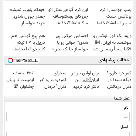
ایران شد
آموزش رایگان
رونمایی شد!
◗پرسش‌نامه◖
بمب جوانساز! کرم
این کرم گیاهی،مثل اتو
خودتم باورت نمیشه
بوتاکس جلبک
چروکای پوستتوصاف
چقدر جوون شدی!
اسپیرولینا50%تخفیف
میکنه!50%تخفیف
خرید جوانساز
اسپیرولینا با تخفیف
ورود یک غول لوکس و
احساس میکنی پیر
هم پیچ گوشتی هم
ویژه
هوشمند به ایران، IM
شدی؟ جوانی رو با
دریل با 47 تیکه
LS9 رسماً رونمایی شد
جوانساز جلبک تجربه
کاربردی! تا تخفیف
کن
داره بخرش!🔥
مطالب پیشنهادی
کمر درد داری؟
برای اولین بار در
میخوای
۲۵٪ تخفیف
دیگه بسه! در
ایران🇮🇷 این
کمردردت رو "در
ایمپلنت تا پایان
منزل درمانش
دکتر کرم ترمیم
منزل" درمان
جشنواره 🎁
کن
کننده 23 روزه
کنی؟ (◂فیلم +
نظر شما
(◀پرسش‌نامه)
ساخت!
◂پرسش‌نامه)
نام
ایمیل