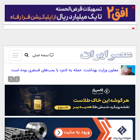
باز
نسخه اصلی
و
صفحه اول
معاون وزارت بهداشت: حمله به لامرد با بمب‌های فسفری بوده است
بسته
تماس با ما
کردن
آرشیو
منو
جستجو
نظرسنجی
آب و هوا
اوقات شرعی
پیوند ها
سواد زندگی