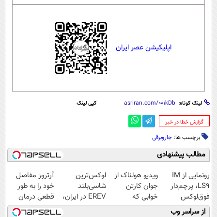
اپلیکیشن عصر ایران
لینک کوتاه:
کپی لینک
‌گزارش خطا در خبر
برچسب ها:
جاروبرقی
مطالب پیشنهادی
رونمایی از IM
ویدیو هولناک از
لوکس‌ترین
آرتروز مفاصل
LS9، پرچم‌دار
جوان کارتن
شاسی‌بلند
خود را به طور
فوق‌لوکس
خوابی که
EREV در ایران،
قطعی درمان
EREV وارد بازار
میلیاردر شد.
توسط نیکا موتور
کنید!
از سراسر وب