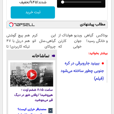
شدند!45%تخفیف
ثبت خرید
مطالب پیشنهادی
بوتاکس گیاهی
ویدیو هولناک از
این کرم
هم پیچ گوشتی
و خانگی رسید!
جوان کارتن
گیاهی،مثل اتو
هم دریل با 47
خوابی که
چروکای
تیکه کاربردی! تا
میلیاردر شد.
پوستتوصاف
تخفیف داره
بیشتر بخوانید:
تماشاخانه
آموزش رایگان
میکنه!50%تخفیف
بخرش!🔥
ببینید جاروبرقی در کره
جنوبی چطور ساخته می‌شود
(فیلم)
ساعت ۸:۱۵ ششم اوت ؛
هیروشیما / وقتی شهر در دیگ
قیر می‌جوشید
محمدباقر خرازی کیست؟