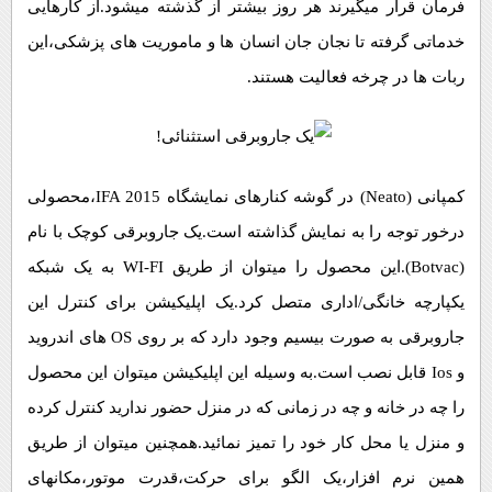
فرمان قرار میگیرند هر روز بیشتر از گذشته میشود.از کارهایی
پیامک
سرگرمی
خدماتی گرفته تا نجان جان انسان ها و ماموریت های پزشکی،این
روانشناسی
فناوری
ربات ها در چرخه فعالیت هستند.
آشپزی
گوناگون
دانلود
حوادث
محیط زیست
کمپانی (Neato) در گوشه کنارهای نمایشگاه IFA 2015،محصولی
سلامت
درخور توجه را به نمایش گذاشته است.یک جاروبرقی کوچک با نام
فرهنگی
(Botvac).این محصول را میتوان از طریق WI-FI به یک شبکه
بین الملل
یکپارچه خانگی/اداری متصل کرد.یک اپلیکیشن برای کنترل این
اجتماعی
جاروبرقی به صورت بیسیم وجود دارد که بر روی OS های اندروید
و Ios قابل نصب است.به وسیله این اپلیکیشن میتوان این محصول
حیات وحش
را چه در خانه و چه در زمانی که در منزل حضور ندارید کنترل کرده
سیاست خارجی
و منزل یا محل کار خود را تمیز نمائید.همچنین میتوان از طریق
همین نرم افزار،یک الگو برای حرکت،قدرت موتور،مکانهای