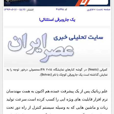
سیاسی
صفحه نخست
»
فناوری
کد
۴۱۵۹۹۵
انتشار:
۱۵:۲۶ - ۱۷-۰۶-۱۳۹۴
اقتصاد
جامعه
یک جاروبرقی استثنائی!
اقتصادی
ورزشی
اجتماعی
خودرو
بین الملل
حوادث
فرهنگ و هنر
سیاست خارجی
سلامت
علم و دانش
یک برش دانایی
قرآن
فناوری و It
محیط زیست
کمپانی (Neato) در گوشه کنارهای نمایشگاه IFA 2015،محصولی درخور توجه را به
گوناگون
علمی
سفر و تفریح
نمایش گذاشته است.یک جاروبرقی کوچک با نام (Botvac).
فیلم
سرگرمی
اخبار کریپتو
عصر ایران 2
اقتصاد
باشگاه مغز
علم رباتیک پس از یک پیشرفت عمده،هم اکنون به همت مهندسان
آموزش زبان
خواندنی ها و دیدنی ها
ورزش
مجله تصویری سلاح
نرم افزار قابلیت های ویژه ایی را کسب کرده است.سرعت تولید
داستان کوتاه
سیاست
ربات و ماشین هایی که به وسیله سیستم کنترل از راه دور تحت