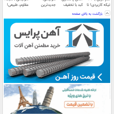
تیکه کاربردی! تا
کبد با تخفیف
جدیدترین
مقاوم، طبیعی!
تخفیف داره
ویژه
فناوری اروپا،
ویزیت
بازگشت به بالای صفحه
بخرش!🔥
سبک و مقاوم |
رایگان+پرداخت
پرداخت قسطی
اقساطی😍