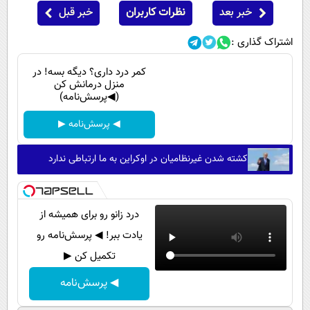
خبر بعد
نظرات کاربران
خبر قبل
اشتراک گذاری :
کمر درد داری؟ دیگه بسه! در
منزل درمانش کن
(◀پرسش‌نامه)
◀ پرسش‌نامه ▶
کشته شدن غیرنظامیان در اوکراین به ما ارتباطی ندارد
درد زانو رو برای همیشه از
یادت ببر! ◀ پرسش‌نامه رو
تکمیل کن ▶
◀ پرسش‌نامه