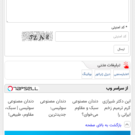
* کد امنیتی
اعتبارسنجی
دیزل ژنراتور
بوکینگ
از سراسر وب
این دکتر شیرازی
دندان مصنوعی
دندان مصنوعی
دندان مصنوعی
کرم ترمیم زخم
سبک و مقاوم
سوئیسی:
سوئیسی | سبک،
ایرانی را
می‌خوای؟
جدیدترین
مقاوم، طبیعی!
ساخت!!!
پرداخت اقساطی
فناوری اروپا،
ویزیت
بازگشت به بالای صفحه
هم داریم!😍 |
سبک و مقاوم |
رایگان+پرداخت
📍تهران
پرداخت قسطی
اقساطی😍