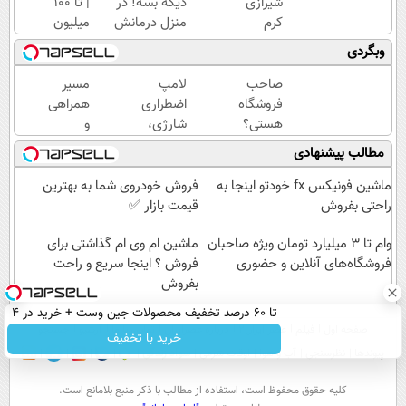
شیرازی
دیگه بسه! در
| تا 100
کرم
منزل درمانش
میلیون
ترمیم
کن
وام
وبگردی
زخم
(◀پرسش‌نامه)
آنی
ایرانی را
خرید
صاحب
لامپ
مسیر
ساخت!!!
طلا💰
فروشگاه
اضطراری
همراهی
ثبت
هستی؟
شارژی،
و
نام
وام تا ۳
یک منبع
گزارش
مطالب پیشنهادی
کن!
میلیارد
نوری
عملکرد
تومان
قابل
گروه
ماشین فونیکس fx خودتو اینجا به
فروش خودروی شما به بهترین
بگیر
اعتماد
اسنپ
راحتی بفروش
قیمت بازار ✅
در مواقع
در
وام تا ۳ میلیارد تومان ویژه صاحبان
قطع
۱۴۰۴
ماشین ام وی ام گذاشتی برای
فروشگاه‌های آنلاین و حضوری
برق
فروش ؟ اینجا سریع و راحت
بفروش
تا 60 درصد تخفیف محصولات جین وست + خرید در 4
صفحه اول
فیلم
عصر ایران۲
درباره عصرایران
تماس با ما
آرشیو
جستجو
قسط
خرید با تخفیف
پیوندها
نظرسنجی
آب و هوا
اوقات شرعی
سواد زندگی
كليه حقوق محفوظ است، استفاده از مطالب با ذكر منبع بلامانع است.