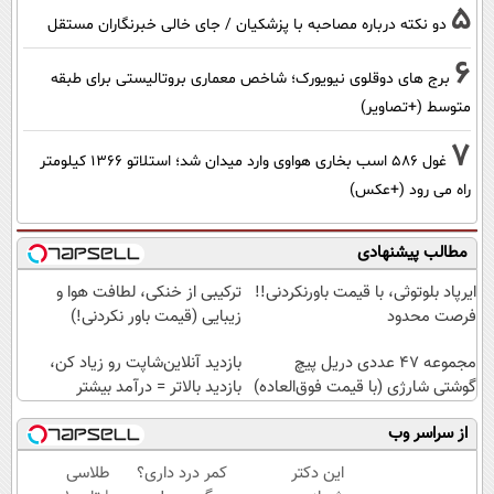
5
دو نکته درباره مصاحبه با پزشکیان / جای خالی خبرنگاران مستقل
6
برج های دوقلوی نیویورک؛ شاخص معماری بروتالیستی برای طبقه
متوسط (+تصاویر)
7
غول 586 اسب بخاری هواوی وارد میدان شد؛ استلاتو 1366 کیلومتر
راه می رود (+عکس)
مطالب پیشنهادی
ایرپاد بلوتوثی، با قیمت باورنکردنی!!
ترکیبی از خنکی، لطافت هوا و
فرصت محدود
زیبایی (قیمت باور نکردنی!)
مجموعه 47 عددی دریل پیچ
بازدید آنلاین‌شاپت رو زیاد کن،
گوشتی شارژی‌ (با قیمت فوق‌العاده)
بازدید بالاتر = درآمد بیشتر
از سراسر وب
این دکتر
کمر درد داری؟
طلاسی