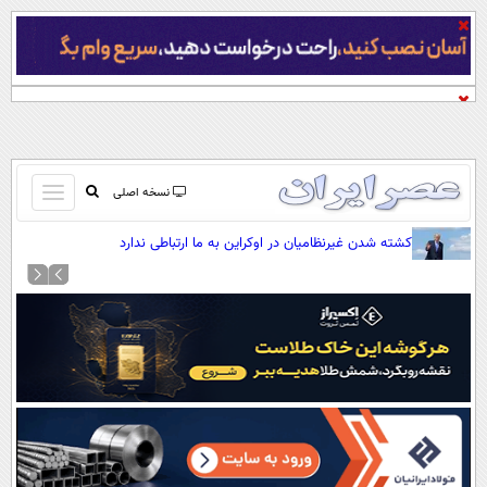
باز
نسخه اصلی
و
صفحه اول
کشته شدن غیرنظامیان در اوکراین به ما ارتباطی ندارد
بسته
تماس با ما
کردن
آرشیو
منو
جستجو
نظرسنجی
آب و هوا
اوقات شرعی
پیوند ها
سواد زندگی