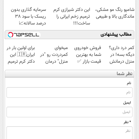
(مشاهده قیمت
شامپو رنگ مو مشکی،
این دکتر شیرازی کرم
سرمایه گذاری بدون
فوق‌العاده)
ماندگاری بالا و طبیعی
ترمیم زخم ایرانی را
ریسک با سود 38
ساخت!!!
درصد سالانه📈
مطالب پیشنهادی
کمر درد داری؟
فروش خودروی
میخوای
برای اولین بار در
دیگه بسه! در
شما به بهترین
کمردردت رو "در
ایران🇮🇷 این
منزل درمانش
قیمت بازار ✅
منزل" درمان
دکتر کرم ترمیم
کن
کنی؟ (◂فیلم +
کننده 23 روزه
نظر شما
(◀پرسش‌نامه)
◂پرسش‌نامه)
ساخت!
نام
ایمیل
* نظر