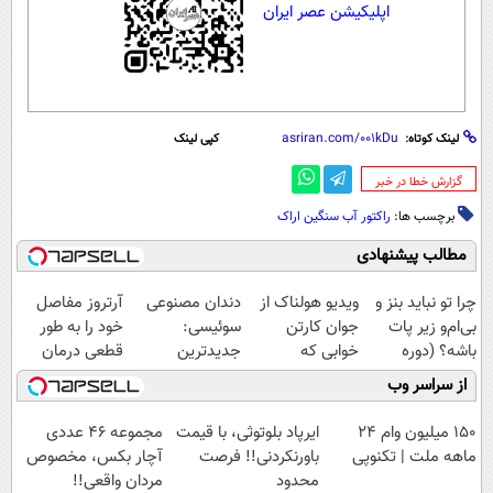
اپلیکیشن عصر ایران
لینک کوتاه:
کپی لینک
‌گزارش خطا در خبر
برچسب ها:
راکتور آب سنگین اراک
مطالب پیشنهادی
چرا تو نباید بنز و
ویدیو هولناک از
دندان مصنوعی
آرتروز مفاصل
بی‌ام‌و زیر پات
جوان کارتن
سوئیسی:
خود را به طور
باشه؟ (دوره
خوابی که
جدیدترین
قطعی درمان
رایگان درآمد
میلیاردر شد.
فناوری اروپا،
کنید!
از سراسر وب
میلیاردی)
آموزش رایگان
سبک و مقاوم |
◗پرسش‌نامه◖
پرداخت قسطی
150 میلیون وام 24
ایرپاد بلوتوثی، با قیمت
مجموعه ۴۶ عددی
ماهه ملت | تکنوپی
باورنکردنی!! فرصت
آچار بکس، مخصوص
محدود
مردان واقعی!!