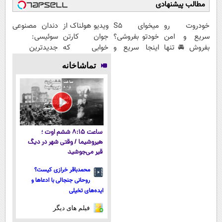
مطالب پیشنهادی
خودروت رو
میخوای S5
ویدیو هولناک از
دندان مصنوعی
سریع و امن
خودتو بفروشی؟
جوان کارتن
سوئیسی:
بفروش 🚘 تنها
اینجا سریع و
خوابی که
جدیدترین
با یک بار
منصفانه تر
میلیاردر شد.
فناوری اروپا،
تماشاخانه
مراجعه 👇
بفروش
آموزش رایگان
سبک و مقاوم |
پرداخت قسطی
ساعت ۸:۱۵ ششم اوت ؛
هیروشیما / وقتی شهر در دیگ
قیر می‌جوشید
محمدباقر خرازی کیست؟
روحانی جنجالی با ادعاها و
ایده‌های تخیلی
فیلم های دیگر