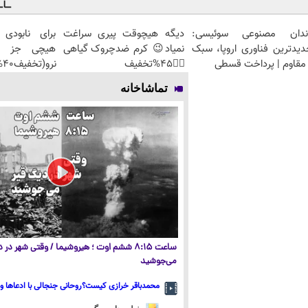
ندان مصنوعی سوئیسی:
دیگه هیچوقت پیری سراغت
برای نابودی
دیدترین فناوری اروپا، سبک
نمیاد😉 کرم ضدچروک گیاهی
هیچی جز جو
مقاوم | پرداخت قسطی
👈🏻45%تخفیف
نرو(تخفیف40%)
تماشاخانه
ساعت ۸:۱۵ ششم اوت ؛ هیروشیما / وقتی شهر در
می‌جوشید
محمدباقر خرازی کیست؟روحانی جنجالی با ادعاها و 