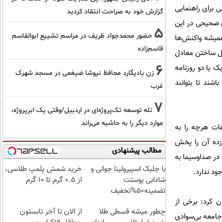
ی برای راهنمایی
گزارش خود به صراحت انتقاد کردید
ی صحیحی در این
5
حضور محمدجواد ظریف در مراسم تشییع ابوالقاسم
 همیشه واکنش‌ها
قاسم‌زاده
ثل ساختن معادل
6
 یا دو روزنامه
زنِ بادیگارد محافظ نیوشا ضیغمی در مسجد شهرک
شند تا بتوانند
غرب
7
تله توسعه تک‌پروژه‌ای در اردبیل/وقتی یک ابرپروژه،
موارد دیگر را به حاشیه می‌راند
عات هرچه را به
زده آن را پخش
مطالب پیشنهادی
 در صداوسیما به
با جلبک اسپیرولینا جوانی و
خرید شمش پلمپ طلاسی،
د ندارد.
شادابی پوستت
از ۰.۵ گرم تا ۱۰ گرم
تضمینه50%تخفیف
ن کرد: برخی از
چطور میشه قسطی طلا
از الان تا آخر تابستون
جامعه بی‌سوادی