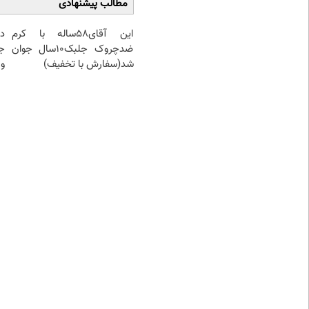
مطالب پیشنهادی
این آقای58ساله با کرم
د
ضدچروک جلبک10سال جوان
ج
شد(سفارش با تخفیف)
و 