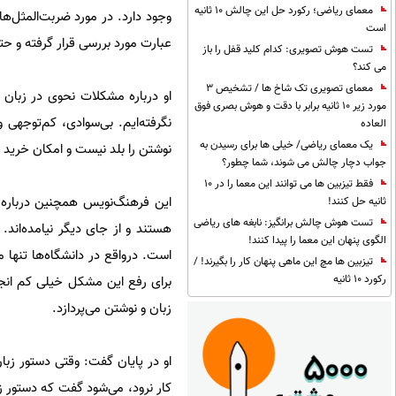
معمای ریاضی؛ رکورد حل این چالش 10 ثانیه
وجود دارد. در مورد ضربت‌المثل‌ها
است
عبارت مورد بررسی قرار گرفته و 
تست هوش تصویری: کدام کلید قفل را باز
می کند؟
معمای تصویری تک شاخ ها / تشخیص 3
او درباره‌ مشکلات نحوی در زبا
مورد زیر 10 ثانیه برابر با دقت و هوش بصری فوق
نگرفته‌ایم. بی‌سوادی، کم‌توجه
العاده
یک معمای ریاضی/ خیلی ها برای رسیدن به
نوشتن را بلد نیست و امکان خرید ت
جواب دچار چالش می شوند، شما چطور؟
فقط تیزبین ها می توانند این معما را در 10
این فرهنگ‌نویس همچنین درباره‌ 
ثانیه حل کنند!
تست هوش چالش برانگیز: نابغه های ریاضی
هستند و از جای دیگر نیامده‌اند.
الگوی پنهان این معما را پیدا کنند!
است. درواقع در دانشگاه‌ها تنها 
تیزبین ها مچ این ماهی پنهان کار را بگیرند! /
رکورد 10 ثانیه
برای رفع این مشکل خیلی کم انجا
زبان و نوشتن می‌پردازد.
او در پایان گفت: وقتی دستور زبان 
کار نرود‌، می‌شود گفت که دستور