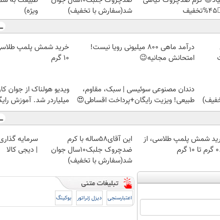
رید با تخفیف
ضدچروک جلبک10سال جوان
نمیاد😉 کرم ضدچروک گیا
ویژه)
شد(سفارش با تخفیف)
👈
درآمد ماهی 800 میلیونی رویا نیست!
۱۰ گرم
امتحانش مجانیه😉
 از جوان کارتن خوابی که
دندان مصنوعی سوئیسی | سبک، مقاوم،
لیاردر شد. آموزش رایگان
طبیعی! ویزیت رایگان+پرداخت اقساطی😍
 با طلا و نقره
این آقای58ساله با کرم
خرید شمش پلمپ طلاسی، 
| دیجی کالا
ضدچروک جلبک10سال جوان
۰.۵ گرم
شد(سفارش با تخفیف)
بوکینگ
دیزل ژنراتور
اعتبارسنجی