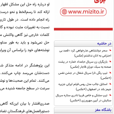
او درباره‌ راه حل این مشکل اظها
ارائه کند تا رسم‌الخط و نحو درس
راه انجام داده است. در طول تاریخ
نسبت به تغییرات مثبت نبوده و گ
کلمات خارجی نیز گاهی واکنش مرد
حل نمی‌شود و باید به طور مداوم
در حاشیه
نوشته‌های خود را براساس آن ویرا
سحر دولتشاهی عذرخواهی کرد ؛ قصد بی
احترامی به اذان نداشتم (عکس)
بازیگران زن سریال «بامداد خمار» در پشت
این پژوهشگر در ادامه متذکر شد
صحنه به سبک دوران قاجار (عکس)
دست‌شان می‌رسد چاپ می‌کنند. ص
تیپ رنگی تارا سریال شغال در جشن نفس
(+عکس)
می‌کنند. تمام این صحبت‌ها و نوشت
استایل جالب مدل روس فیلم ایرانی جزیره
سرعت در سطح جامعه شنیده می‌شو
جیمز باند در اصفهان (+عکس)
تیپ مشکی و خاص فریبا نادری ستاره سریال
ستایش در آیین مهرورزی (+عکس)
صدری‌افشار با بیان این‌که گاه
باشگاه مغز
دستور‌العمل‌های فرهنگستان تضاد