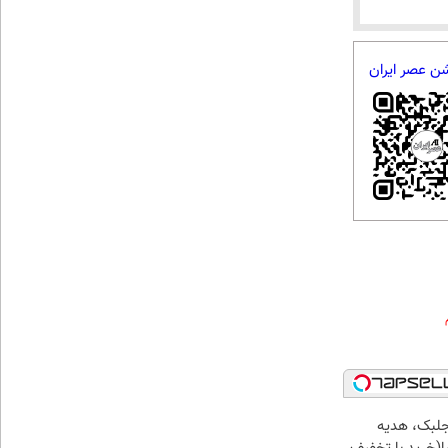
شن عصر ایران
جلبک، هدیه