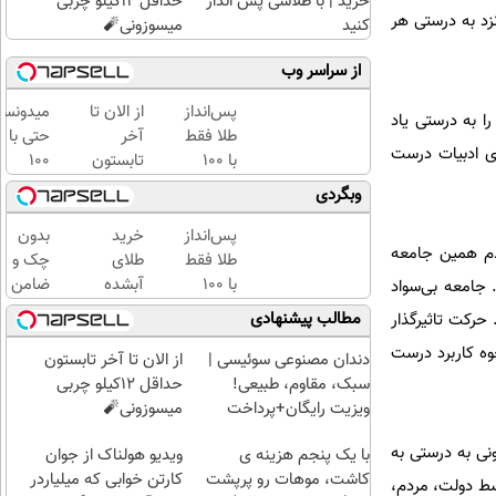
خرید | با طلاسی پس انداز
حداقل 12کیلو چربی
نزد به درستی هر
کنید
میسوزونی🧨
از سراسر وب
پس‌انداز
از الان تا
میدونست
 به درستی یاد
طلا فقط
آخر
حتی با
ای ادبیات درست
با ۱۰۰
تابستون
۱۰۰
هزارتومان
حداقل
هزارتوما
وبگردی
(امن و
12کیلو
هم
راحت)
چربی
میتونی
پس‌انداز
خرید
بدون
ردم همین جامعه
میسوزونی
طلا آبش
طلا فقط
طلای
چک و
🧨
بخری؟
با ۱۰۰
آبشده
ضامن
 جامعه بی‌سواد
هزارتومان
حتی با
تا 100
مطالب پیشنهادی
حرکت تاثیرگذار
(امن و
۱۰۰هزارتومان
میلیون
ه‌ کاربرد درست
راحت)
اعتبار
دندان مصنوعی سوئیسی |
از الان تا آخر تابستون
خرید
سبک، مقاوم، طبیعی!
حداقل 12کیلو چربی
طلا
ویزیت رایگان+پرداخت
میسوزونی🧨
بگیر!
اقساطی😍
ونی به درستی به
با یک پنجم هزینه ی
ویدیو هولناک از جوان
کاشت، موهات رو پرپشت
کارتن خوابی که میلیاردر
سط دولت، مردم،