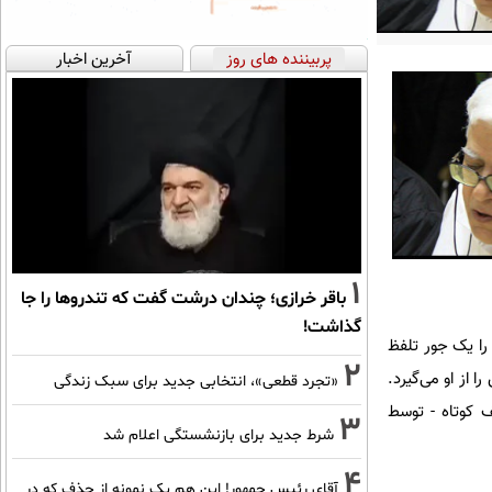
پربیننده های روز
آخرین اخبار
1
باقر خرازی؛ چندان درشت گفت که تندروها را جا
گذاشت!
را یک جور تلفظ
2
 از او می‌گیرد.
«تجرد قطعی»، انتخابی جدید برای سبک زندگی
ف کوتاه - توسط
3
شرط جدید برای بازنشستگی اعلام شد
4
آقای رئیس جمهور! این هم یک نمونه از حذف که در