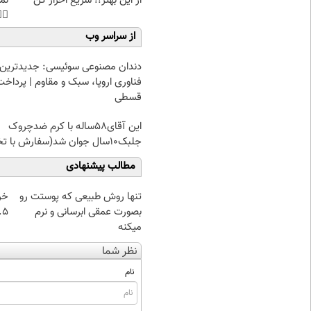
هی
از این بهتر!! سریع احراز کن
45%تخفیف
از سراسر وب
دندان مصنوعی سوئیسی: جدیدترین
فناوری اروپا، سبک و مقاوم | پرداخت
قسطی
این آقای58ساله با کرم ضدچروک
جلبک10سال جوان شد(سفارش با تخفیف)
مطالب پیشنهادی
از
تنها روش طبیعی که پوستت رو
 تا ۱۰ گرم
بصورت عمقی ابرسانی و نرم
میکنه
نظر شما
نام