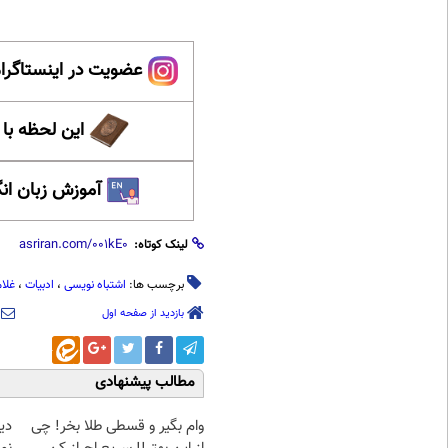
عضویت در اینستاگرام
این لحظه با
آموزش زبان ان
لینک کوتاه:
برچسب ها:
اشتباه نویسی
،
ادبیات
،
غلا
بازدید از صفحه اول
مطالب پیشنهادی
وام بگیر و قسطی طلا بخر! چی
دی