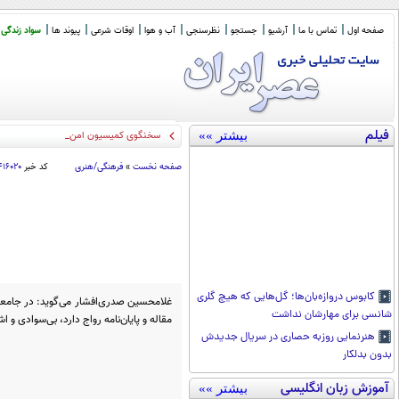
صفحه اول
تماس با ما
آرشیو
جستجو
نظرسنجی
آب و هوا
اوقات شرعی
پیوند ها
سواد زندگی
فیلم
بیشتر »»
سخنگوی کمیسیون امنیت: چارچوب کلی م
صفحه نخست
»
فرهنگی/هنری
کد خبر
۴۱۶۰۲۰
کابوس دروازه‌بان‌ها؛ گل‌هایی که هیچ گلری
غلامحسین صدری‌افشار می‌گوید: در جامعه‌
شانسی برای مهارشان نداشت
مقاله و پایان‌نامه رواج دارد، بی‌سوادی و ا
هنرنمایی روزبه حصاری در سریال جدیدش
بدون بدلکار
آموزش زبان انگلیسی
بیشتر »»