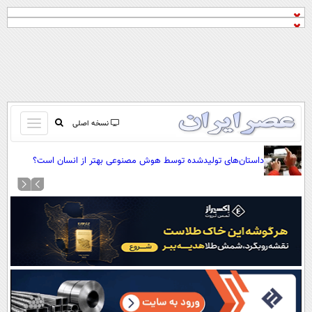
باز
نسخه اصلی
و
صفحه اول
بسته
داستان‌های تولیدشده توسط هوش مصنوعی بهتر از انسان است؟
تماس با ما
کردن
آرشیو
منو
جستجو
نظرسنجی
آب و هوا
اوقات شرعی
پیوند ها
سواد زندگی