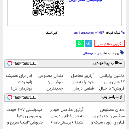
لینک کوتاه:
کپی لینک
‌گزارش خطا در خبر
برچسب ها:
یمن
،
عربستان
مطالب پیشنهادی
ماشین برلیانس
آرتروز مفاصل
دندان مصنوعی
1بار برای همیشه
گذاشتی برای
خود را به طور
سوئیسی:
زانودردت
فروش؟ با خیال
قطعی درمان
جدیدترین
رودرمان کن!
راحت بفروش
کنید!
فناوری اروپا،
(تکنولوژی آلمان)
از سراسر وب
◗پرسش‌نامه◖
سبک و مقاوم |
◂پرسشنامه▸
پرداخت قسطی
دندان مصنوعی
آرتروز مفاصل خود را
میدونستی 207 خودت
سوئیسی: جدیدترین
به طور قطعی درمان
رو میتونی روهوا
فناوری اروپا، سبک و
کنید! ◗پرسش‌نامه◖
بفروشی؟اینجا سریع و
مقاوم | پرداخت
راحت بفروش