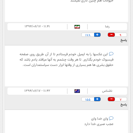
حیوانات هم چنین کاری نمیکنند
رضا
۱۱:۴۱ - ۱۳۹۴/۰۶/۱۷
178
9
پاسخ
این عکسها را به ایمیل خودم فرستادم تا از آن طریق روی صفحه
فیسبوک خودم بگذارم. تا هر وقت چشمم به آنها میافتد یادم باشد که
حقوق بشری ها هم بسیاری از وقتها ابزار دست سیاستمداران است.
ناشناس
۱۱:۴۲ - ۱۳۹۴/۰۶/۱۷
155
7
پاسخ
وای خدا وای
عجب صبری خدا دارد