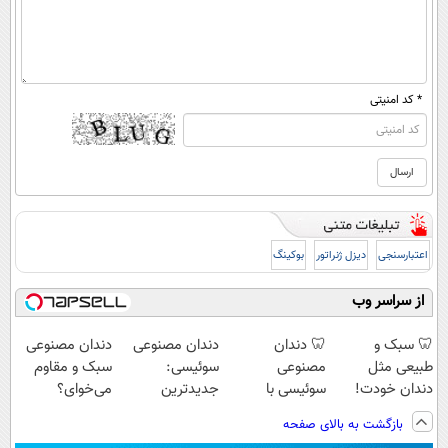
* کد امنیتی
اعتبارسنجی
دیزل ژنراتور
بوکینگ
از سراسر وب
🦷 سبک و
🦷 دندان
دندان مصنوعی
دندان مصنوعی
طبیعی مثل
مصنوعی
سوئیسی:
سبک و مقاوم
دندان خودت!
سوئیسی با
جدیدترین
می‌خوای؟
نصب آسان و
تکنولوژی
فناوری اروپا،
پرداخت اقساطی
بازگشت به بالای صفحه
پرداخت اقساطی
دیجیتال |
سبک و مقاوم |
هم داریم!😍 |