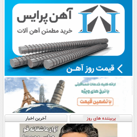
💳 📍 تهران
پرداخت در 4
پرداخت قسطی
📍تهران
قسط |📍 تهران
پربیننده های روز
آخرین اخبار