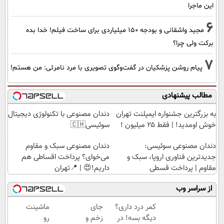
این ماجرا
6
مجید واشقانی و بودجه 150 میلیاردی برای ساخت فیلم! خدا بده
برکت ولی چرا؟
7
پیام روشن پزشکیان در گفت‌و‌گوی تصویری با مرد نامرئی: من هستم!
مطالب پیشنهادی
به بزرگترین جشنواره ایمپلنت تهران
دندان مصنوعی با تکنولوژی دیجیتال
خوش اومدید! | فقط ۲۵ میلیون !
سوئیسی🇨🇭
دندان مصنوعی سوئیسی:
دندان مصنوعی سبک و مقاوم
جدیدترین فناوری اروپا، سبک و
می‌خوای؟ پرداخت اقساطی هم
مقاوم | پرداخت قسطی
داریم!😍 | 📍تهران
از سراسر وب
کمر درد داری؟
جای
ماشینت
دیگه بسه! در
زخم و
رو