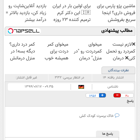
ماشین پژو پارس برای
برای اولین بار در ایران
بازدید آنلاین‌شاپت رو
قسطی
فروش داری؟ اینجا
🇮🇷 این دکتر کرم
زیاد کن، بازدید بالاتر =
سریع بفروشش
ترمیم کننده 23 روزه
درآمد بیشتر
ساخت!
مطالب پیشنهادی
❌لازم نیست
میخوای
میخوای کمر
کمر درد داری؟
کمردرد رو تحمل
کمردردت رو "در
دردت برای
دیگه بسه! در
کنی❌ درمان
منزل" درمان
همیشه خوب
منزل درمانش
بدون جراحی و
کنی؟ (◂فیلم +
شه؟ ◀
کن
نظرات بینندگان
قرص
◂پرسش‌نامه)
پرسش‌نامه رو پر
(◀پرسش‌نامه)
انتشار یافته:
۱۴
در انتظار بررسی:
۳۳۲
غیر قابل انتشار:
(پرسشنامه)
کن!
ناشناس
۰۹:۳۵ - ۱۳۹۴/۰۶/۱۷
1256
20
پاسخ
خاک برسرت کودک کش
پاسخ ها