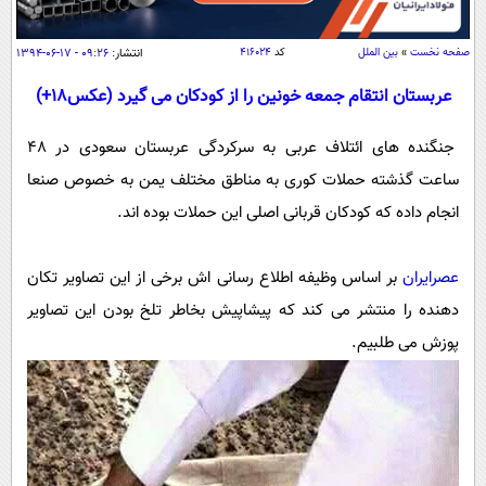
سیاسی
اقتصاد
صفحه نخست
»
بین الملل
کد
۴۱۶۰۲۴
انتشار:
۰۹:۲۶ - ۱۷-۰۶-۱۳۹۴
جامعه
اقتصادی
عربستان انتقام جمعه خونین را از کودکان می گیرد (عکس18+)
ورزشی
اجتماعی
خودرو
جنگنده های ائتلاف عربی به سرکردگی عربستان سعودی در 48
بین الملل
حوادث
ساعت گذشته حملات کوری به مناطق مختلف یمن به خصوص صنعا
فرهنگ و هنر
سیاست خارجی
سلامت
انجام داده که کودکان قربانی اصلی این حملات بوده اند.
علم و دانش
یک برش دانایی
قرآن
فناوری و It
عصرایران
بر اساس وظیفه اطلاع رسانی اش برخی از این تصاویر تکان
محیط زیست
گوناگون
علمی
دهنده را منتشر می کند که پیشاپیش بخاطر تلخ بودن این تصاویر
سفر و تفریح
فیلم
سرگرمی
پوزش می طلبیم.
اخبار کریپتو
عصر ایران 2
اقتصاد
باشگاه مغز
آموزش زبان
خواندنی ها و دیدنی ها
ورزش
مجله تصویری سلاح
داستان کوتاه
سیاست