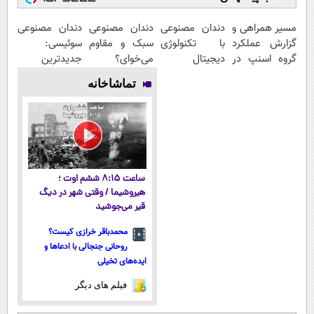
مسیر همراهی و
دندان مصنوعی
دندان مصنوعی
دندان مصنوعی
گزارش عملکرد
با تکنولوژی
سبک و مقاوم
سوئیسی:
گروه اسنپ در
دیجیتال
می‌خوای؟
جدیدترین
۱۴۰۴
سوئیسی🇨🇭
پرداخت
فناوری اروپا،
تماشاخانه
اقساطی هم
سبک و مقاوم |
داریم!😍 | 📍
پرداخت قسطی
تهران
ساعت ۸:۱۵ ششم اوت ؛
هیروشیما / وقتی شهر در دیگ
قیر می‌جوشید
محمدباقر خرازی کیست؟
روحانی جنجالی با ادعاها و
ایده‌های تخیلی
فیلم های دیگر