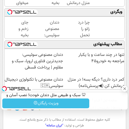
منزل درمانش
بخیه
میخوای
کن
داری؟؟
بفروشی؟
وبگردی
(◀پرسش‌نامه)
3
اینجا یک
هفته‌ای
روزه
چرا درد
دندان
جای
محوش
برات
زانو را
مصنوعی
زخم و
کن!
میفروشه
تحمل
سوئیسی:
بخیه
می‌کنی؟
جدیدترین
داری؟؟
مطالب پیشنهادی
خیلی
فناوری
3
ساده
اروپا،
هفته‌ای
تنها در چند ساعت و با یکبار
دندان مصنوعی سوئیسی:
درمنزل
سبک و
محوش
مراجعه به خودرو45
جدیدترین فناوری اروپا، سبک و
درمانش
مقاوم |
کن!
مقاوم | پرداخت قسطی
کن
پرداخت
کمر درد داری؟ دیگه بسه! در منزل
قسطی
دندان مصنوعی با تکنولوژی دیجیتال
درمانش کن (◀پرسش‌نامه)
سوئیسی🇨🇭
🦷 سبک و طبیعی مثل دندان خودت! نصب آسان و
صفحه اول
فیلم
عصر ایران۲
درباره عصرایران
تماس با ما
آرشیو
جستجو
پرداخت اقساطی 💳 📍 تهران
ویزیت رایگان😍
پیوندها
نظرسنجی
آب و هوا
اوقات شرعی
سواد زندگی
كليه حقوق محفوظ است، استفاده از مطالب با ذكر منبع بلامانع است.
طراحی و تولید:
"ایران سامانه"