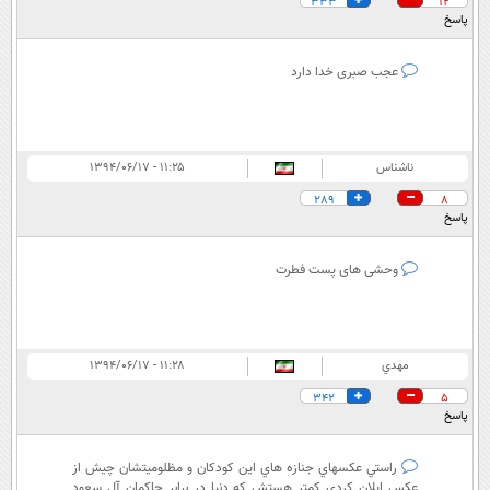
333
12
پاسخ
عجب صبری خدا دارد
ناشناس
۱۱:۲۵ - ۱۳۹۴/۰۶/۱۷
289
8
پاسخ
وحشی های پست فطرت
مهدي
۱۱:۲۸ - ۱۳۹۴/۰۶/۱۷
342
5
پاسخ
راستي عكسهاي جنازه هاي اين كودكان و مظلوميتشان چيش از
عكس ايلان كردي كمتر هستش كه دنيا در برابر حاكمان آل سعود