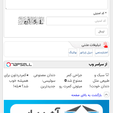
* کد امنیتی
اعتبارسنجی
دیزل ژنراتور
بوکینگ
از سراسر وب
🦷 سبک و
جراحی کمر
دندان مصنوعی
◂کمردردتون برای
طبیعی مثل
ممنوع شد⛔
سوئیسی:
همیشه خوب
دندان خودت!
میتونی کمرت رو
جدیدترین
شد؟ ◂بله!
نصب آسان و
در منزل درمان
فناوری اروپا،
(پرسش‌نامه رو
بازگشت به بالای صفحه
پرداخت اقساطی
کنی! 👈🏻
سبک و مقاوم |
حتما پر کن)
💳 📍 تهران
پرسش‌نامه
پرداخت قسطی