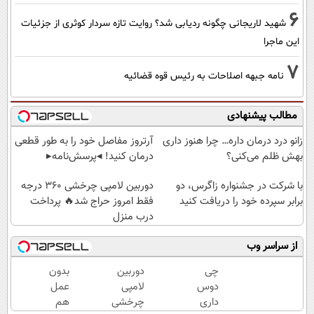
6
شهید لاریجانی چگونه ردیابی شد؟ روایت تازه سردار کوثری از جزئیات
این ماجرا
7
نامه جبهه اصلاحات به رئیس قوه قضائیه
مطالب پیشنهادی
زانو درد درمان داره… چرا هنوز داری
آرتروز مفاصل خود را به طور قطعی
بهش ظلم می‌کنی؟
درمان کنید! ◂پرسش‌نامه▸
با شرکت در جشنواره زاگرس، دو
دوربین لامپی چرخشی 360 درجه
برابر سپرده خود را دریافت کنید
فقط امروز حراج شد🔥 پرداخت
درب منزل
از سراسر وب
چی
دوربین
بدون
دوس
لامپی
عمل
داری
چرخشی
هم