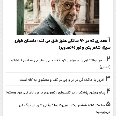
1
معماری که در 92 سالگی هنوز خلق می کند؛ داستان آلوارو
سیزا، شاعر بتن و نور (+تصاویر)
2
سحر دولتشاهی عذرخواهی کرد ؛ قصد بی احترامی به اذان نداشتم
(عکس)
3
امروز با حافظ: گُل در بَر و مِی در کَف و معشوق به کام است
4
پیام روشن پزشکیان در گفت‌و‌گوی تصویری با مرد نامرئی: من هستم!
5
ساعت ۸:۱۵ ششم اوت ؛ هیروشیما / وقتی شهر در دیگ قیر
می‌جوشید