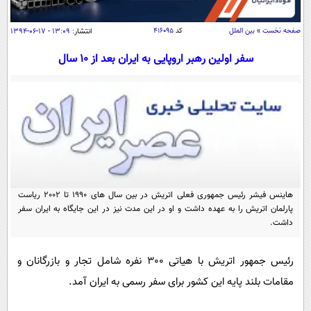
سیاسی
اقتصاد
صفحه نخست
»
بین الملل
کد
۴۱۶۰۹۵
انتشار:
۱۳:۰۹ - ۱۷-۰۶-۱۳۹۴
جامعه
اقتصادی
سفر اولین رهبر اروپایی به ایران بعد از 10 سال
ورزشی
اجتماعی
خودرو
بین الملل
حوادث
فرهنگ و هنر
سیاست خارجی
سلامت
علم و دانش
یک برش دانایی
قرآن
فناوری و It
محیط زیست
گوناگون
هاینس فیشر رئیس جمهوری فعلی اتریش در بین سال های 1990 تا 2002 ریاست
علمی
سفر و تفریح
پارلمان اتریش را به عهده داشت و او در این مدت نیز در این جایگاه به ایران سفر
فیلم
سرگرمی
اخبار کریپتو
داشت.
عصر ایران 2
اقتصاد
باشگاه مغز
رئیس جمهور اتریش با هیاتی 300 نفره شامل تجار و بازرگانان و
آموزش زبان
خواندنی ها و دیدنی ها
ورزش
مجله تصویری سلاح
مقامات بلند پایه این کشور برای سفر رسمی به ایران آمد.
داستان کوتاه
سیاست