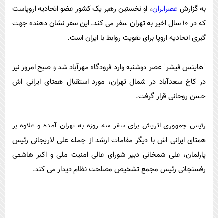
پیامک
سرگرمی
به گزارش
عصرایران
، او نخستین رهبر یک کشور عضو اتحادیه اروپاست
روانشناسی
که در 10 سال اخیر به تهران سفر می کند. این سفر نشان دهنده جهت
فناوری
گیری اتحادیه اروپا برای تقویت روابط با ایران است.
آشپزی
گوناگون
دانلود
حوادث
"هاینس فیشر" عصر دوشنبه وارد فرودگاه مهرآباد شد و صبح امروز نیز
محیط زیست
در کاخ سعدآباد در شمال تهران، مورد استقبال همتای ایرانی اش
سلامت
حسن روحانی قرار گرفت.
فرهنگی
رئیس جمهوری اتریش برای سفر سه روزه به تهران آمده و علاوه بر
بین الملل
همتای ایرانی اش با دیگر مقامات ارشد از جمله علی لاریجانی رئیس
اجتماعی
پارلمان، علی شمخانی دبیر شورای عالی امنیت ملی و اکبر هاشمی
حیات وحش
رفسنجانی رئیس مجمع تشخیص مصلحت نظام دیدار می کند.
سیاست خارجی