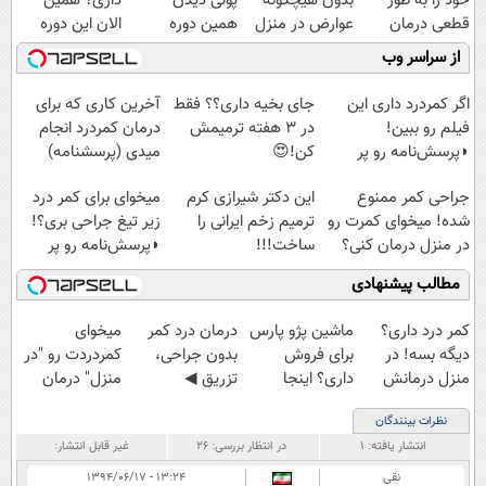
خود را به طور
بدون هیچگونه
پولی دیدن
داری؟ همین
قطعی درمان
عوارض در منزل
همین دوره
الان این دوره
کنید!
(◂پرسش‌نامه)
رایگان کافیه!
رایگان رو شرکت
از سراسر وب
◗پرسش‌نامه◖
(شمارتو وارد کن)
کن تا دیر نشده!
اگر کمردرد داری این
جای بخیه داری؟؟ فقط
آخرین کاری که برای
فیلم رو ببین!
در 3 هفته ترمیمش
درمان کمردرد انجام
◗پرسش‌نامه رو پر
کن!😍
میدی (پرسشنامه)
کن◖
جراحی کمر ممنوع
این دکتر شیرازی کرم
میخوای برای کمر درد
شده! میخوای کمرت رو
ترمیم زخم ایرانی را
زیر تیغ جراحی بری؟!
در منزل درمان کنی؟
ساخت!!!
◗پرسش‌نامه رو پر
((پرسش‌نامه))
کن◖
مطالب پیشنهادی
کمر درد داری؟
ماشین پژو پارس
درمان درد کمر
میخوای
دیگه بسه! در
برای فروش
بدون جراحی،
کمردردت رو "در
منزل درمانش
داری؟ اینجا
تزریق ◀
منزل" درمان
کن
سریع بفروشش
پرسش‌نامه رو پر
کنی؟ (◂فیلم +
نظرات بینندگان
(◀پرسش‌نامه)
کن ▶
◂پرسش‌نامه)
انتشار یافته:
۱
در انتظار بررسی:
۲۶
غیر قابل انتشار:
نقی
۱۳:۲۴ - ۱۳۹۴/۰۶/۱۷