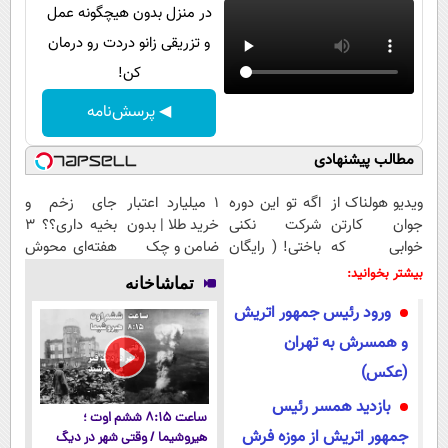
در منزل بدون هیچگونه عمل
و تزریقی زانو دردت رو درمان
کن!
◀ پرسش‌نامه
مطالب پیشنهادی
ویدیو هولناک از
اگه تو این دوره
۱ میلیارد اعتبار
جای زخم و
جوان کارتن
شرکت نکنی
خرید طلا | بدون
بخیه داری؟؟ 3
خوابی که
باختی! ( رایگان
ضامن و چک
هفته‌ای محوش
میلیاردر شد.
آموزش ببین
کن!
بیشتر بخوانید:
تماشاخانه
آموزش رایگان
پولدار شی)
ورود رئیس جمهور اتریش
و همسرش به تهران
(عکس)
بازدید همسر رئیس
ساعت ۸:۱۵ ششم اوت ؛
جمهور اتریش از موزه فرش
هیروشیما / وقتی شهر در دیگ