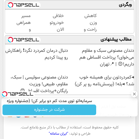
بخری
360
میشه
وبگردی
؟ PS5
درجه
کمردرد
؟
فقط
رو
کاهش
خلافی
مسیر
گوشی؟
امروز
درمان
وزن
خودروتو
همراهی
تا 100
حراج
کرد ◀
راحت و
الان
و
میلیون
شد🔥
پرسش‎‌نامه
بی
ببین، با
گزارش
مطالب پیشنهادی
اعتبار
پرداخت
رو
دردسر
پلاک و
عملکرد
بگیر و
درب
پرکن!
میخوای؟
کد
گروه
دندان مصنوعی سبک و مقاوم
دنبال درمان کمردرد نگرد❗ راهکارش
قسطی
منزل
پودر
ملی،
اسنپ
می‌خوای؟ پرداخت اقساطی هم
رو پیدا کردیم
بخر ✅
جلبک رو
بدون
در
داریم!😍 | 📍تهران
با نصف
نیاز به
۱۴۰۴
قیمت
◂کمردردتون برای همیشه خوب
مراجعه
دندان مصنوعی سوئیسی | سبک،
بخر!
شد؟ ◂بله! (پرسش‌نامه رو پر کن)
حضوری
مقاوم، طبیعی! ویزیت
رایگان+پرداخت اقساطی😍
سرمایه‌اتو توی مدت کم دو برابر کن! (جشنواره ویژه
صفحه اول
فیلم
عصر ایران۲
درباره عصرایران
تماس با ما
آرشیو
جستجو
زاگرس)🔥
شرکت در جشنواره
پیوندها
نظرسنجی
آب و هوا
اوقات شرعی
سواد زندگی
كليه حقوق محفوظ است، استفاده از مطالب با ذكر منبع بلامانع است.
طراحی و تولید:
"ایران سامانه"