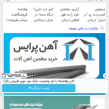
میخوای
آرتروز مفاصل
کمر درد داری؟
وقتشه
کمردردت رو "در
خود را به طور
دیگه بسه! در
فروشگاهت
منزل" درمان
قطعی درمان
منزل درمانش
بیشتر بفروشه (
کنی؟ (◂فیلم +
کنید!
کن
همین الان ثبت
بازگشت به بالای صفحه
◂پرسش‌نامه)
◗پرسش‌نامه◖
(◀پرسش‌نامه)
نام کن )
الان وقتشه‼️ با هر وضعیت بانک مو، موی طبیعی بکار!
ویزیت رایگان🔥