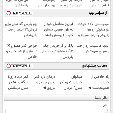
قطعی درمان
داری بهش ظلم
رودرمان کن!
راه‌حلش
کنید!
می‌کنی؟
(تکنولوژی آلمان)
همین‌جاست!
از سراسر وب
◗پرسش‌نامه◖
◂پرسشنامه▸
میدونستی 207 خودت
آرتروز مفاصل خود را
پژو پارس گذاشتی برای
رو میتونی روهوا
به طور قطعی درمان
فروش؟؟ اینجا راحت
بفروشی؟اینجا سریع و
کنید! ◗پرسش‌نامه◖
بفروشش
راحت بفروش
اینجا ماشینت رو راحت
بازار پر از خریدار جک
جراحی کمر ممنوع ❌
و سریع بفروشش
S3 / ماشینتو به راحتی
در منزل از شر کمر درد
بفروش
خلاص
شوید◂پرسش‌نامه
مطالب پیشنهادی
‌راه خلاصی از
میخوای
درمان درد کمر
کمر درد داری؟
کمردرد
کمردردت رو "در
بدون جراحی،
دیگه بسه! در
همینجاست ◀
منزل" درمان
تزریق ◀
منزل درمانش
فقط کافیه فرم
کنی؟ (◂فیلم +
پرسش‌نامه رو پر
کن
نظر شما
رو پر کنی!
◂پرسش‌نامه)
کن ▶
(◀پرسش‌نامه)
نام