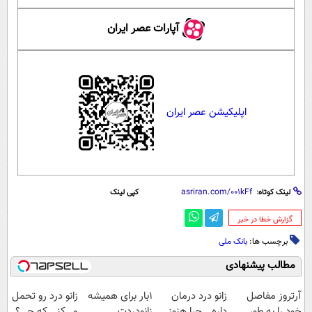
آپارات عصر ایران
اپلیکیشن عصر ایران
لینک کوتاه:
کپی لینک
‌گزارش خطا در خبر
برچسب ها:
بانک ملی
مطالب پیشنهادی
آرتروز مفاصل
زانو درد درمان
1بار برای همیشه
زانو درد رو تحمل
خود را به طور
داره… چرا هنوز
زانودردت
می‌کنی که چی؟