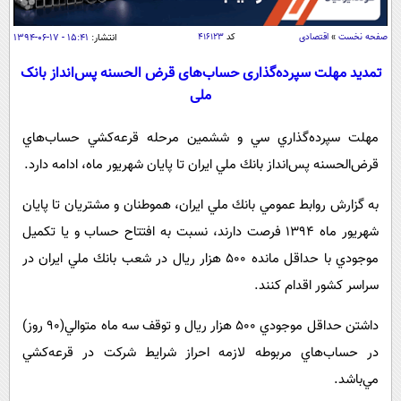
سیاسی
اقتصاد
صفحه نخست
»
اقتصادی
کد
۴۱۶۱۲۳
انتشار:
۱۵:۴۱ - ۱۷-۰۶-۱۳۹۴
جامعه
اقتصادی
تمديد مهلت سپرده‌گذاری حساب‌های قرض‌ الحسنه پس‌انداز بانک
ملی
ورزشی
اجتماعی
خودرو
بین الملل
حوادث
مهلت سپرده‌گذاري سي و ششمين مرحله قرعه‌كشي حساب‌هاي
فرهنگ و هنر
سیاست خارجی
قرض‌الحسنه پس‌انداز بانك ملي ايران تا پايان شهريور ماه، ادامه دارد.
سلامت
علم و دانش
یک برش دانایی
به گزارش روابط عمومي بانك ملي ايران، هموطنان و مشتريان تا پايان
قرآن
فناوری و It
شهريور ماه 1394 فرصت دارند، نسبت به افتتاح حساب و يا تكميل
محیط زیست
گوناگون
علمی
موجودي با حداقل مانده 500 هزار ريال در شعب بانك ملي ايران در
سفر و تفریح
فیلم
سرگرمی
سراسر كشور اقدام كنند.
اخبار کریپتو
عصر ایران 2
اقتصاد
باشگاه مغز
داشتن حداقل موجودي 500 هزار ريال و توقف سه ماه متوالي(90 روز)
آموزش زبان
خواندنی ها و دیدنی ها
ورزش
مجله تصویری سلاح
در حساب‌هاي مربوطه لازمه احراز شرايط شركت در قرعه‌كشي
داستان کوتاه
سیاست
مي‌باشد.