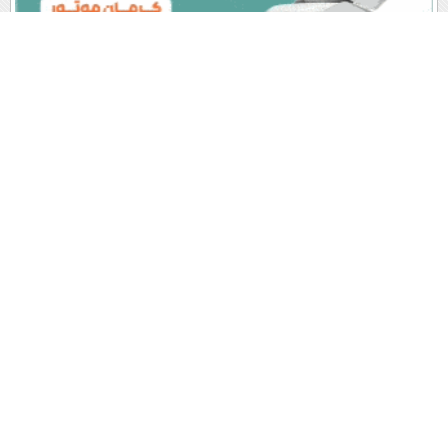
پربیننده های روز
آخرین اخبار
1
معماری که در 92 سالگی هنوز خلق می کند؛ داستان آلوارو
سیزا، شاعر بتن و نور (+تصاویر)
2
پیام روشن پزشکیان در گفت‌و‌گوی تصویری با مرد نامرئی: من هستم!