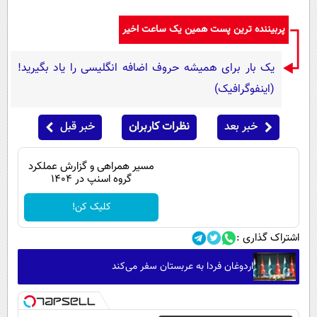
پیامک
سرگرمی
پربیننده ترین پست همین یک ساعت اخیر
روانشناسی
فناوری
آشپزی
گوناگون
یک بار برای همیشه حروف اضافه انگلیسی را یاد بگیرید!
دانلود
حوادث
(اینفوگرافیک)
محیط زیست
خبر بعد
نظرات کاربران
خبر قبل
سلامت
فرهنگی
مسیر همراهی و گزارش عملکرد
گروه اسنپ در ۱۴۰۴
بین الملل
کلیک کن!
اجتماعی
اشتراک گذاری :
حیات وحش
اردوغان فردا به عربستان سفر می‌کند
سیاست خارجی