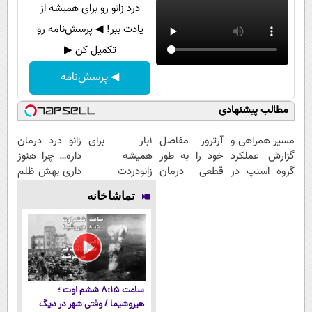
درد زانو رو برای همیشه از
یادت ببر! ◀ پرسش‌نامه رو
تکمیل کن ▶
◀ پرسش‌نامه
مطالب پیشنهادی
مسیر همراهی و
آرتروز مفاصل
1بار برای
زانو درد درمان
گزارش عملکرد
خود را به طور
همیشه
داره… چرا هنوز
گروه اسنپ در
قطعی درمان
زانودردت
داری بهش ظلم
۱۴۰۴
کنید!
رودرمان کن!
می‌کنی؟
تماشاخانه
◗پرسش‌نامه◖
(تکنولوژی
آلمان)
◂پرسشنامه▸
ساعت ۸:۱۵ ششم اوت ؛
هیروشیما / وقتی شهر در دیگ