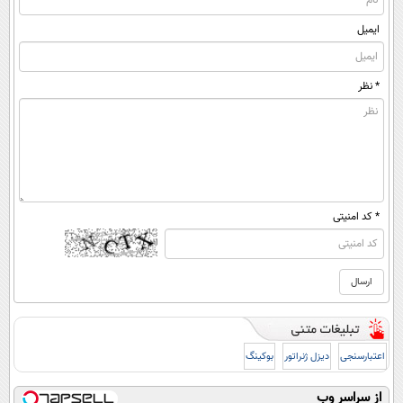
ایمیل
* نظر
* کد امنیتی
اعتبارسنجی
دیزل ژنراتور
بوکینگ
از سراسر وب