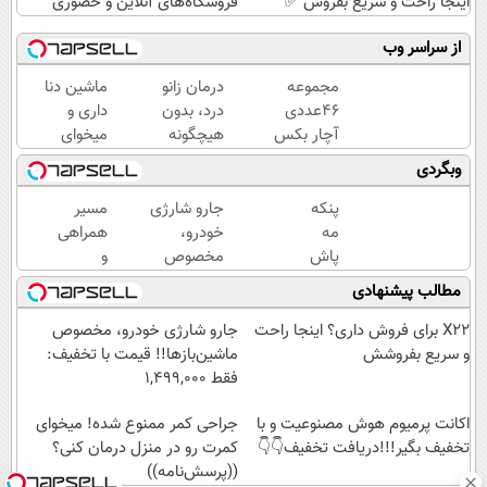
اینجا راحت و سریع بفروش ✅
فروشگاه‌های آنلاین و حضوری
از سراسر وب
مجموعه
درمان زانو
ماشین دنا
۴۶عددی
درد، بدون
داری و
آچار بکس
هیچگونه
میخوای
با قیمت
عوارض در
بفروشی؟؟
وبگردی
باورنکردنی!!
منزل
اینجا
(فروصت
(◂پرسش‌نامه)
راحت و
پنکه
جارو شارژی
مسیر
محدود)
سریع
مه
خودرو،
همراهی
بفروش
پاش
مخصوص
و
دو
ماشین‌باز‌ها!!
گزارش
مطالب پیشنهادی
طبقه
قیمت با
عملکرد
شارژی،
تخفیف: فقط
گروه
X22 برای فروش داری؟ اینجا راحت
جارو شارژی خودرو، مخصوص
برای
1,499,000
اسنپ
و سریع بفروشش
ماشین‌باز‌ها!! قیمت با تخفیف:
زمان
در
فقط 1,499,000
قعطی
۱۴۰۴
برق!!
اکانت پرمیوم هوش مصنوعیت و با
جراحی کمر ممنوع شده! میخوای
تخفیف بگیر!!!دریافت تخفیف👇👇
کمرت رو در منزل درمان کنی؟
((پرسش‌نامه))