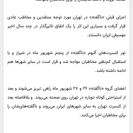
پیامک
سرگرمی
روانشناسی
فناوری
اجرای قبلی «ناگفته» در تهران مورد توجه منتقدین و مخاطب عادی
آشپزی
گوناگون
قرار گرفت و بسیاری این اثر را یک اتفاق تاثیرگذار در چند سال اخیر
موسیقی ایران ‌دانستند.
دانلود
حوادث
محیط زیست
تور کنسرت‌های آلبوم «ناگفته» از پنجم شهریور ماه در شیراز و با
سلامت
استقبال کم‌نظیر مخاطبان مواجه شد و قرار است در سایر شهرها هم
فرهنگی
ادامه داشته باشد.
بین الملل
اعضای گروه «ناگفته» 26 و 27 شهریور ماه راهی تبریز می‌شوند و بعد
اجتماعی
از استراحتی کوتاه دوباره در تهران روی صحنه می‌روند. و بلافاصله بعد
حیات وحش
از کنسرت تهران به سایر شهرهای ایران می‌روند و ناگفته‌های‌شان را
سیاست خارجی
برای مخاطبان اجرا می‌کنند.