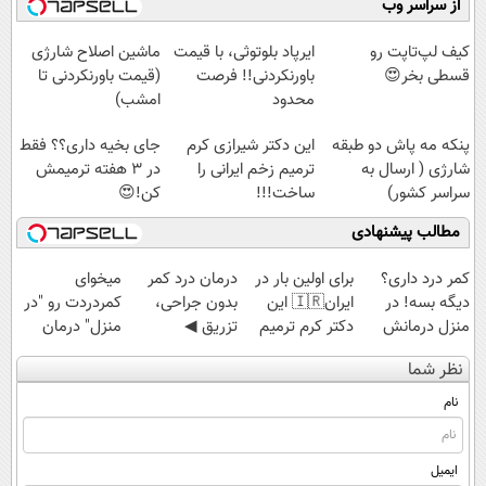
از سراسر وب
کن تا دیر نشده!
◗پرسش‌نامه◖
سبک و مقاوم |
آموزش رایگان
پرداخت قسطی
کیف لپ‌تاپت رو
ایرپاد بلوتوثی، با قیمت
ماشین اصلاح شارژی
قسطی بخر😍
باورنکردنی!! فرصت
(قیمت باورنکردنی تا
محدود
امشب)
پنکه مه پاش دو طبقه
این دکتر شیرازی کرم
جای بخیه داری؟؟ فقط
شارژی ( ارسال به
ترمیم زخم ایرانی را
در 3 هفته ترمیمش
سراسر کشور)
ساخت!!!
کن!😍
مطالب پیشنهادی
کمر درد داری؟
برای اولین بار در
درمان درد کمر
میخوای
دیگه بسه! در
ایران🇮🇷 این
بدون جراحی،
کمردردت رو "در
منزل درمانش
دکتر کرم ترمیم
تزریق ◀
منزل" درمان
کن
کننده 23 روزه
پرسش‌نامه رو پر
کنی؟ (◂فیلم +
نظر شما
(◀پرسش‌نامه)
ساخت!
کن ▶
◂پرسش‌نامه)
نام
ایمیل