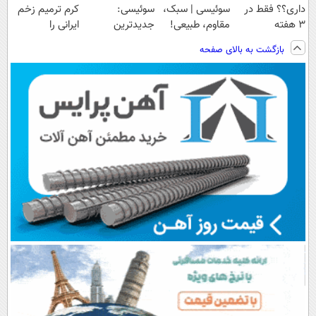
داری؟؟ فقط در
سوئیسی | سبک،
سوئیسی:
کرم ترمیم زخم
3 هفته
مقاوم، طبیعی!
جدیدترین
ایرانی را
ترمیمش کن!😍
ویزیت
فناوری اروپا،
ساخت!!!
بازگشت به بالای صفحه
رایگان+پرداخت
سبک و مقاوم |
اقساطی😍
پرداخت قسطی