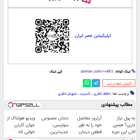
اپلیکیشن عصر ایران
لینک کوتاه:
کپی لینک
‌گزارش خطا در خبر
برچسب ها:
حافظ ناظری
،
کنسرت
،
شهرام ناظری
مطالب پیشنهادی
به پول نیاز
آرتروز مفاصل
دندان مصنوعی
ویدیو هولناک از
داری؟ همین
خود را به طور
سوئیسی:
جوان کارتن
الان این دوره
قطعی درمان
جدیدترین
خوابی که
رایگان رو شرکت
کنید!
فناوری اروپا،
میلیاردر شد.