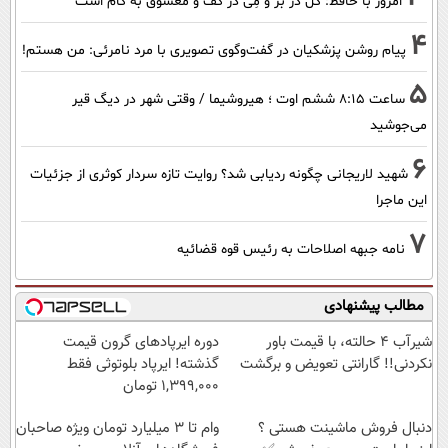
امروز با حافظ: گُل در بَر و مِی در کَف و معشوق به کام است
4
پیام روشن پزشکیان در گفت‌و‌گوی تصویری با مرد نامرئی: من هستم!
5
ساعت ۸:۱۵ ششم اوت ؛ هیروشیما / وقتی شهر در دیگ قیر
می‌جوشید
6
شهید لاریجانی چگونه ردیابی شد؟ روایت تازه سردار کوثری از جزئیات
این ماجرا
7
نامه جبهه اصلاحات به رئیس قوه قضائیه
مطالب پیشنهادی
شیر‌آب ۴ حالته، با قیمت باور
دوره ایرپاد‌های گرون قیمت
نکردنی!! گارانتی تعویض و برگشت
گذشته! ایرپاد بلوتوثی فقط
1,399,000 تومان
دنبال فروش ماشینت هستی ؟
وام تا ۳ میلیارد تومان ویژه صاحبان