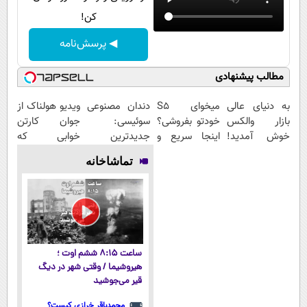
کن!
◀ پرسش‌نامه
مطالب پیشنهادی
به دنیای عالی
میخوای S5
دندان مصنوعی
ویدیو هولناک از
بازار والکس
خودتو بفروشی؟
سوئیسی:
جوان کارتن
خوش آمدید!
اینجا سریع و
جدیدترین
خوابی که
ترید را آغاز
منصفانه تر
فناوری اروپا،
میلیاردر شد.
تماشاخانه
کنید!
بفروش
سبک و مقاوم |
آموزش رایگان
پرداخت قسطی
ساعت ۸:۱۵ ششم اوت ؛
هیروشیما / وقتی شهر در دیگ
قیر می‌جوشید
محمدباقر خرازی کیست؟