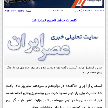
سیاسی
اقتصاد
صفحه نخست
»
فرهنگی/هنری
کد
۴۱۶۱۴۳
انتشار:
۱۶:۳۱ - ۱۷-۰۶-۱۳۹۴
جامعه
اقتصادی
کنسرت حافظ ناظری تمدید شد
ورزشی
اجتماعی
خودرو
بین الملل
حوادث
فرهنگ و هنر
سیاست خارجی
سلامت
علم و دانش
یک برش دانایی
قرآن
فناوری و It
محیط زیست
گوناگون
پس از استقبال مردم؛ کنسرت ناگفته دوباره تمدید شد و ناظری‌ها؛ دوم مهر ماه بار دیگر
علمی
سفر و تفریح
روی صحنه می‌روند.
فیلم
سرگرمی
اخبار کریپتو
عصر ایران 2
اقتصاد
باشگاه مغز
استقبال از اجرای «ناگفته» در دوازدهم و سیزدهم شهریور ماه، باعث
آموزش زبان
خواندنی ها و دیدنی ها
ورزش
شد کنسرت برای بار دوم تمدید شود. طی برنامه‌ریزی‌های انجام شده،
مجله تصویری سلاح
قرار است ناظری‌ها در دوم مهرماه در تالار وزارت کشور بار دیگر روی
داستان کوتاه
سیاست
صحنه بروند و ناگفته‌هایشان را برای مخاطبان بخوانند.