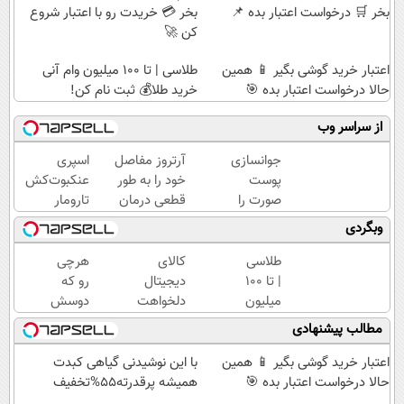
بخر 🛒 درخواست اعتبار بده 📌
بخر 💳 خریدت رو با اعتبار شروع
کن 🚀
اعتبار خرید گوشی بگیر 📱 همین
طلاسی | تا 100 میلیون وام آنی
حالا درخواست اعتبار بده 🎯
خرید طلا💰 ثبت نام کن!
از سراسر وب
جوانسازی
آرتروز مفاصل
اسپری
پوست
خود را به طور
عنکبوت‌‌کش
صورت را
قطعی درمان
تارومار
با کرم
کنید!
ازبین‌برنده
وبگردی
ضدچروک
◗پرسش‌نامه◖
انواع
آلمانی
عنکبوت
طلاسی
کالای
هرچی
تجربه
| تا 100
دیجیتال
رو که
کنید!
میلیون
دلخواهت
دوسش
وام
رو قسطی
داری
مطالب پیشنهادی
آنی
بخر 🛒
قسطی
خرید
درخواست
بخر 💳
اعتبار خرید گوشی بگیر 📱 همین
با این نوشیدنی گیاهی کبدت
طلا💰
اعتبار بده
خریدت
حالا درخواست اعتبار بده 🎯
همیشه پرقدرته55%تخفیف
ثبت
📌
رو با