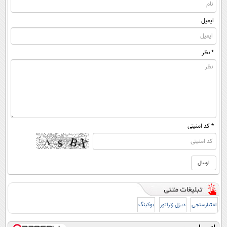
ایمیل
* نظر
* کد امنیتی
اعتبارسنجی
دیزل ژنراتور
بوکینگ