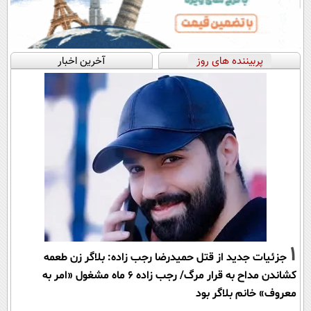
پربیننده های روز
آخرین اخبار
1
جزئیات جدید از قتل حمیدرضا رجب زاده: بلاگر زن طعمه
کشاندن مداح به قرار مرگ/ رجب زاده 6 ماه مشغول «امر به
معروف» خانم بلاگر بود