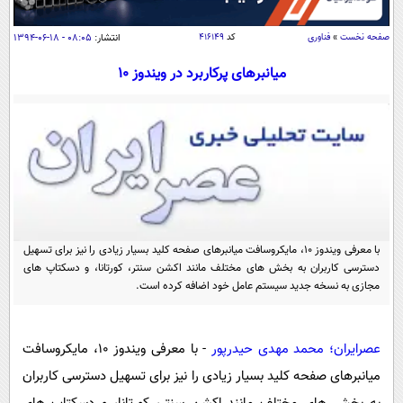
سیاسی
اقتصاد
صفحه نخست
»
فناوری
کد
۴۱۶۱۴۹
انتشار:
۰۸:۰۵ - ۱۸-۰۶-۱۳۹۴
جامعه
اقتصادی
میانبرهای پرکاربرد در ویندوز 10
ورزشی
اجتماعی
خودرو
بین الملل
حوادث
فرهنگ و هنر
سیاست خارجی
سلامت
علم و دانش
یک برش دانایی
قرآن
فناوری و It
محیط زیست
گوناگون
با معرفی ویندوز 10، مایکروسافت میانبرهای صفحه کلید بسیار زیادی را نیز برای تسهیل
علمی
سفر و تفریح
دسترسی کاربران به بخش های مختلف مانند اکشن سنتر، کورتانا، و دسکتاپ های
فیلم
سرگرمی
مجازی به نسخه جدید سیستم عامل خود اضافه کرده است.
اخبار کریپتو
عصر ایران 2
اقتصاد
باشگاه مغز
آموزش زبان
خواندنی ها و دیدنی ها
ورزش
عصرایران؛ محمد مهدی حیدرپور
- با معرفی ویندوز 10، مایکروسافت
مجله تصویری سلاح
میانبرهای صفحه کلید بسیار زیادی را نیز برای تسهیل دسترسی کاربران
داستان کوتاه
سیاست