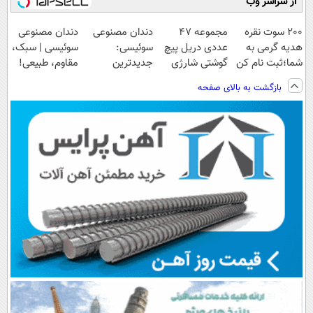
از سراسر وب
200 سوت نقره
مجموعه 47
دندان مصنوعی
دندان مصنوعی
هدیه گرمی به
عددی دریل پیچ
سوئیسی:
سوئیسی | سبک،
شما؛ثبت نام کن
گوشتی شارژی
جدیدترین
مقاوم، طبیعی!
(تخفیف به مدت
فناوری اروپا،
ویزیت
بازگشت به بالای صفحه
محدود)
سبک و مقاوم |
رایگان+پرداخت
پرداخت قسطی
اقساطی😍