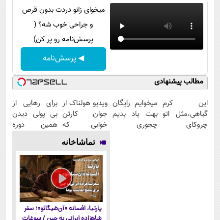
میخوای زانو دردت بدون قرص
و جراحی خوب شه؟ (
پرسش‌نامه رو پر کن)
◀ پرسش‌نامه
مطالب پیشنهادی
این کرم
میخوایم رایگان
ویدیو هولناک از
برای رهایی از
گیاهی،مثل اتو
بهت یاد بدیم
جوان کارتن
بی پولی دیدن
چروکای
چجوری
خوابی که
همین دوره
پوستتوصاف
پولدارشی! باور
میلیاردر شد.
رایگان کافیه!
تماشاخانه
میکنه!50%تخفیف
نداری امتحانش
آموزش رایگان
(شمارتو وارد
مجانیه
کن)
پارتیا، افسانه «آن‌شیگائو»؛ سفر
شاهزاده ایرانی به چین / سوغات