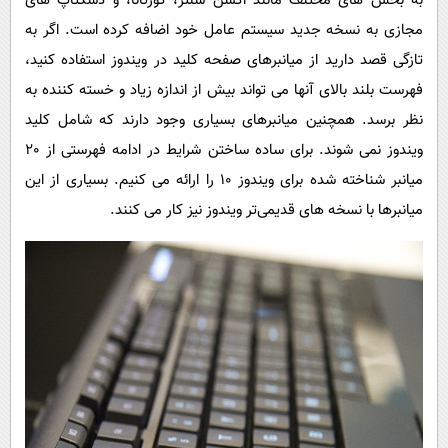
به بخش های مختلف مانند اکشن سنتر، کورتانا، و دسکتاپ های
پیامک
سرگرمی
مجازی به نسخه جدید سیستم عامل خود اضافه کرده است. اگر به
روانشناسی
فناوری
تازگی قصد دارید از میانبرهای صفحه کلید در ویندوز استفاده کنید،
آشپزی
گوناگون
فهرست بلند بالای آنها می تواند بیش از اندازه زیاد و خسته کننده به
دانلود
نظر برسد. همچنین میانبرهای بسیاری وجود دارند که شامل کلید
حوادث
ویندوز نمی شوند. برای ساده ساختن شرایط در ادامه فهرستی از 20
محیط زیست
میانبر شناخته شده برای ویندوز 10 را ارائه می کنیم. بسیاری از این
سلامت
میانبرها با نسخه های قدیمی‌تر ویندوز نیز کار می کنند.
فرهنگی
بین الملل
اجتماعی
حیات وحش
سیاست خارجی