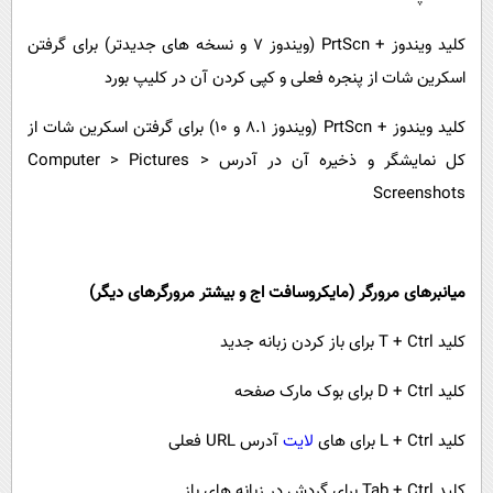
کلید ویندوز +
PrtScn
(ویندوز 7 و نسخه های جدیدتر) برای گرفتن
اسکرین شات از پنجره فعلی و کپی کردن آن در کلیپ بورد
کلید ویندوز +
PrtScn
(ویندوز 8.1 و 10) برای گرفتن اسکرین شات از
کل نمایشگر و ذخیره آن در آدرس
Computer > Pictures >
Screenshots
میانبرهای مرورگر (مایکروسافت اج و بیشتر مرورگرهای دیگر)
کلید
Ctrl
+
T
برای باز کردن زبانه جدید
کلید
Ctrl
+
D
برای بوک مارک صفحه
کلید
Ctrl
+
L
برای های
لایت
آدرس
URL
فعلی
کلید
Ctrl
+
Tab
برای گردش در زبانه های باز