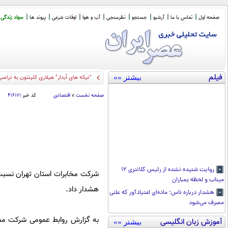
صفحه اول
تماس با ما
آرشیو
جستجو
نظرسنجی
آب و هوا
اوقات شرعی
پیوند ها
سواد زندگی
فیلم
بیشتر »»
وزیر
_
صفحه نخست
»
اقتصادی
کد خبر
۴۱۶۱۷۱
روایت شنیده نشده از رئیس کلانتری ۱۲
میناب و لحظه بمباران
هشدار داد.
هشدار درباره ناس؛ ماده‌ای اعتیادآور که علنی
مصرف می‌شود
به گزارش روابط عمومی شرکت مخ
آموزش زبان انگلیسی
بیشتر »»