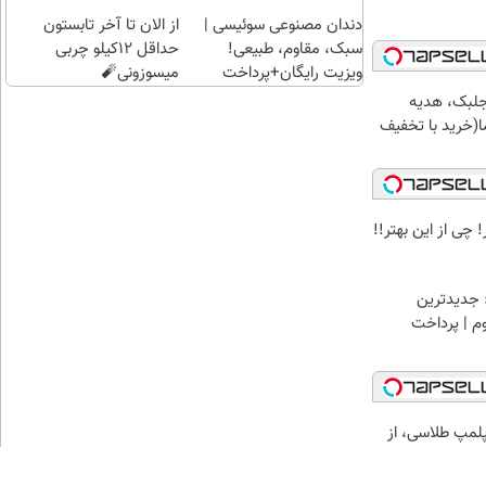
دندان مصنوعی سوئیسی |
از الان تا آخر تابستون
سبک، مقاوم، طبیعی!
حداقل 12کیلو چربی
ویزیت رایگان+پرداخت
میسوزونی🧨
اقساطی😍
جلبک، هدیه
(خرید با تخفیف
 چی از این بهتر!!
 جدیدترین
وم | پرداخت
مپ طلاسی، از