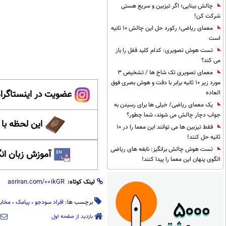
چالش بینایی؛ اگر تیزبین و سریع هستی
شرکت کن!
معمای ریاضی؛ رکورد حل این چالش 10 ثانیه
است
تست هوش تصویری: کدام کلید قفل را باز
می کند؟
معمای تصویری تک شاخ ها / تشخیص 3
مورد زیر 10 ثانیه برابر با دقت و هوش بصری فوق
عضویت در اینستاگرام
العاده
یک معمای ریاضی/ خیلی ها برای رسیدن به
جواب دچار چالش می شوند، شما چطور؟
این لحظه با
فقط تیزبین ها می توانند این معما را در 10
ثانیه حل کنند!
تست هوش چالش برانگیز: نابغه های ریاضی
آموزش زبان ان
الگوی پنهان این معما را پیدا کنند!
لینک کوتاه:
برچسب ها:
افراد سودجو
،
پیامک‌
،
مخابر
بازدید از صفحه اول