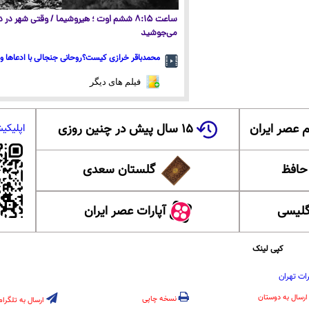
ساعت ۸:۱۵ ششم اوت ؛ هیروشیما / وقتی شهر در
می‌جوشید
محمدباقر خرازی کیست؟روحانی جنجالی با ادعاها و 
فیلم های دیگر
 عصر ایران
۱۵ سال پیش در چنین روزی
اپلیکی
 حافظ
گلستان سعدی
گلیسی
آپارات عصر ایران
کپی لینک
ات تهران
ارسال به دوستان
نسخه چاپی
ارسال به تلگرام