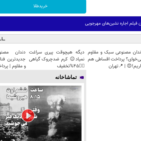
خریدطلا
 فیلم اجاره نشین‌های مهرجویی
ندان مصنوعی سبک و مقاوم
دیگه هیچوقت پیری سراغت
دندان مصنو
ی‌خوای؟ پرداخت اقساطی هم
نمیاد😉 کرم ضدچروک گیاهی
جدیدترین فنا
ریم!😍 | 📍تهران
👈🏻45%تخفیف
و مقاوم | پرد
تماشاخانه