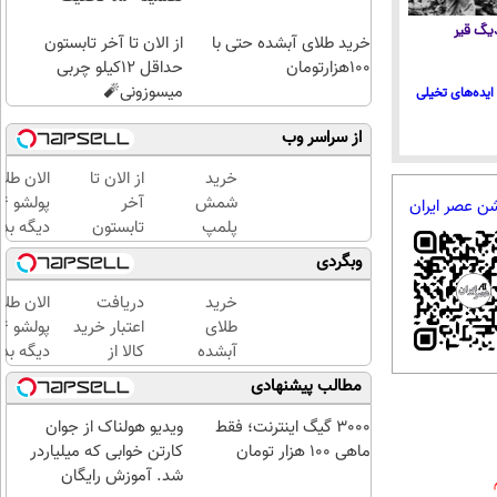
 دیگ قیر
خرید طلای آبشده حتی با
از الان تا آخر تابستون
۱۰۰هزارتومان
حداقل 12کیلو چربی
میسوزونی🧨
ایده‌های تخیلی
از سراسر وب
خرید
از الان تا
الان طلا
شمش
آخر
شن عصر ایران
پلمپ
تابستون
دیگه بده
طلاسی،
حداقل
سرمایه‌گ
وبگردی
از ۰.۵
12کیلو
طلا با ا
گرم تا
چربی
بی‌بهره
خرید
دریافت
الان طلا
۱۰ گرم
میسوزونی
طلای
اعتبار خرید
🧨
آبشده
کالا از
دیگه بده
حتی با
طلاسی(بدون
سرمایه‌گ
مطالب پیشنهادی
۱۰۰هزارتومان
ضامن، بدون
طلا با ا
بهره)
بی‌بهره
3000 گیگ اینترنت؛ فقط
ویدیو هولناک از جوان
ماهی 100 هزار تومان
کارتن خوابی که میلیاردر
شد. آموزش رایگان