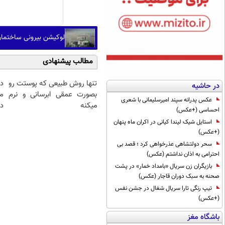
لوکیشن بیرونی ساختمان
مطالب پیشنهادی
تنها روش طبیعی که پوستت رو
د
در حاشیه
بصورت عمقی ابرسانی و نرم
م
عکس پدرانه سپند امیرسلیمانی با شعری
میکنه
دا
احساسی (+عکس)
استایل شیک لیندا کیانی در اکران ماه پنهان
(+عکس)
سحر دولتشاهی عذرخواهی کرد ؛ قصد بی
احترامی به اذان نداشتم (عکس)
بازیگران زن سریال «بامداد خمار» در پشت
صحنه به سبک دوران قاجار (عکس)
تیپ رنگی تارا سریال شغال در جشن نفس
(+عکس)
باشگاه مغز