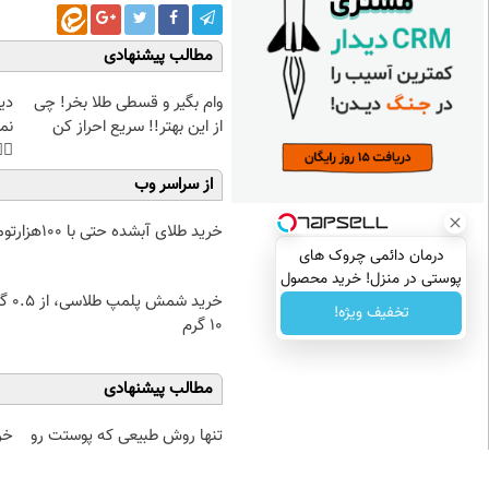
مطالب پیشنهادی
غت
وام بگیر و قسطی طلا بخر! چی
هی
از این بهتر!! سریع احراز کن
45%تخفیف
از سراسر وب
خرید طلای آبشده حتی با ۱۰۰هزارتومان
درمان دائمی چروک های
پوستی در منزل! خرید محصول
۰.۵ گرم تا
با تخفیف
تخفیف ویژه!
۱۰ گرم
مطالب پیشنهادی
با
تنها روش طبیعی که پوستت رو
زارتومان
بصورت عمقی ابرسانی و نرم
میکنه