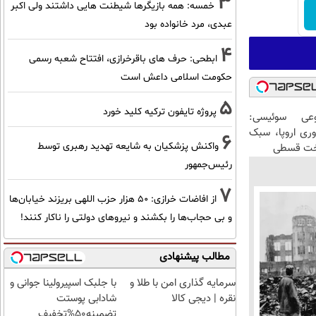
3
خمسه: همه بازیگرها شیطنت هایی داشتند ولی اکبر
عبدی، مرد خانواده بود
4
ابطحی: حرف های باقرخرازی، افتتاح شعبه رسمی
حکومت اسلامی داعش است
5
پروژه تایفون ترکیه کلید خورد
عی سوئیسی:
وری اروپا، سبک
6
واکنش پزشکیان به شایعه تهدید رهبری توسط
اخت قسطی
رئیس‌جمهور
7
از افاضات خرازی: ۵۰ هزار حزب اللهی بریزند خیابان‌ها
و بی حجاب‌ها را بکشند و نیرو‌های دولتی را ناکار کنند!
مطالب پیشنهادی
سرمایه گذاری امن با طلا و
با جلبک اسپیرولینا جوانی و
نقره | دیجی کالا
شادابی پوستت
تضمینه50%تخفیف