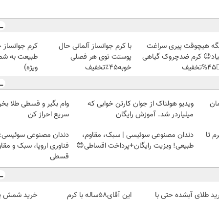
ز جلبک، هدیه
با کرم جوانساز آلمانی حال
دیگه هیچوقت پیری سرا
رید با تخفیف
پوستت توی هر فصلی
نمیاد😉 کرم ضدچروک گیا
ویژه)
خوبه۴۵٪تخفیف
👈
لا بخر! چی از این بهتر!!
ویدیو هولناک از جوان کارتن خوابی که
سریع احراز کن
میلیاردر شد. آموزش رایگان
وعی سوئیسی: جدیدترین
دندان مصنوعی سوئیسی | سبک، مقاوم،
خرید شمش پلمپ طلاسی، از 
ا، سبک و مقاوم | پرداخت
طبیعی! ویزیت رایگان+پرداخت اقساطی😍
قسطی
پ طلاسی، از
این آقای58ساله با کرم
خرید طلای آبشده حتی 
۰.۵ گرم تا ۱۰ گرم
ضدچروک جلبک10سال جوان
۱۰۰ه
شد(سفارش با تخفیف)