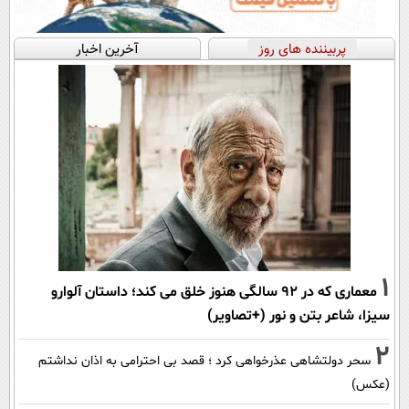
پربیننده های روز
آخرین اخبار
1
معماری که در 92 سالگی هنوز خلق می کند؛ داستان آلوارو
سیزا، شاعر بتن و نور (+تصاویر)
2
سحر دولتشاهی عذرخواهی کرد ؛ قصد بی احترامی به اذان نداشتم
(عکس)