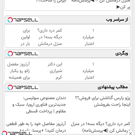
منزل درمانش کن✅ ◀پرسش‌نامه
ایرانی را ساخت!!!
پر کن▶
از سراسر وب
۱
کمر درد داری؟
برای
میلیارد
دیگه بسه! در
اولین
اعتبار
منزل درمانش
بار در
خرید
کن
ایران
وبگردی
طلا |
(◀پرسش‌نامه)
🇮🇷
بدون
این
۱
این دکتر
آرتروز مفصل
ضامن
دکتر
میلیارد
شیرازی
زانو رو یکبار
و چک
کرم
اعتبار
کرم
برای همیشه
ترمیم
خرید
ترمیم
درمان کن!
مطالب پیشنهادی
کننده
طلا |
زخم
◗پرسش‌نامه◖
23
بدون
ایرانی را
پژو پارس گذاشتی برای فروش؟؟
دندان مصنوعی سوئیسی:
روزه
ضامن
ساخت!!!
اینجا راحت بفروشش
جدیدترین فناوری اروپا، سبک و
ساخت!
و چک
مقاوم | پرداخت قسطی
کمر درد داری؟ دیگه بسه! در منزل
آرتروز مفاصل خود را به طور قطعی
درمانش کن (◀پرسش‌نامه)
درمان کنید! ◗پرسش‌نامه◖