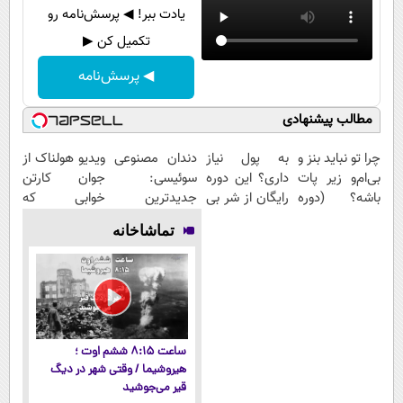
یادت ببر! ◀ پرسش‌نامه رو
تکمیل کن ▶
◀ پرسش‌نامه
مطالب پیشنهادی
چرا تو نباید بنز و
به پول نیاز
دندان مصنوعی
ویدیو هولناک از
بی‌ام‌و زیر پات
داری؟ این دوره
سوئیسی:
جوان کارتن
باشه؟ (دوره
رایگان از شر بی
جدیدترین
خوابی که
رایگان درآمد
پولی خلاصت
فناوری اروپا،
میلیاردر شد.
تماشاخانه
میلیاردی)
میکنه
سبک و مقاوم |
آموزش رایگان
پرداخت قسطی
ساعت ۸:۱۵ ششم اوت ؛
هیروشیما / وقتی شهر در دیگ
قیر می‌جوشید