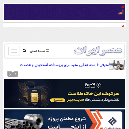
باز
نسخه اصلی
و
صفحه اول
معرفی ۶ ماده غذایی مفید برای پروستات، استخوان و عضلات
بسته
تماس با ما
کردن
آرشیو
منو
جستجو
نظرسنجی
آب و هوا
اوقات شرعی
پیوند ها
سواد زندگی