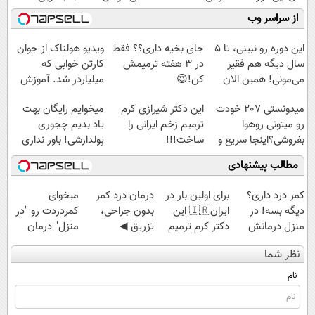
رایگان رو شرکت
میلیاردر شد.
کنید!
فناوری اروپا،
از سراسر وب
کن تا دیر نشده!
آموزش رایگان
◗پرسش‌نامه◖
سبک و مقاوم |
پرداخت قسطی
این دوره رو نبینی، تا 5
جای بخیه داری؟؟ فقط
ویدیو هولناک از جوان
سال دیگه هم فقیر
در 3 هفته ترمیمش
کارتن خوابی که
می‌مونی! همین الان
کن!😍
میلیاردر شد. آموزش
ثبت نام کن
رایگان
میدونستی 207 خودت
این دکتر شیرازی کرم
میخوایم رایگان بهت
رو میتونی روهوا
ترمیم زخم ایرانی را
یاد بدیم چجوری
بفروشی؟اینجا سریع و
ساخت!!!
پولدارشی! باور نداری
راحت بفروش
امتحانش مجانیه
مطالب پیشنهادی
کمر درد داری؟
برای اولین بار در
درمان درد کمر
میخوای
دیگه بسه! در
ایران🇮🇷 این
بدون جراحی،
کمردردت رو "در
منزل درمانش
دکتر کرم ترمیم
تزریق ◀
منزل" درمان
کن
کننده 23 روزه
پرسش‌نامه رو پر
کنی؟ (◂فیلم +
نظر شما
(◀پرسش‌نامه)
ساخت!
کن ▶
◂پرسش‌نامه)
نام