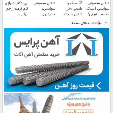
دندان مصنوعی
🦷 سبک و
دندان مصنوعی
این دکتر شیرازی
سوئیسی | سبک،
طبیعی مثل
سوئیسی:
کرم ترمیم زخم
مقاوم، طبیعی!
دندان خودت!
جدیدترین
ایرانی را
ویزیت
نصب آسان و
فناوری اروپا،
ساخت!!!
بازگشت به بالای صفحه
رایگان+پرداخت
پرداخت اقساطی
سبک و مقاوم |
اقساطی😍
💳 📍 تهران
پرداخت قسطی