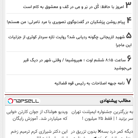
3
امروز با حافظ: گُل در بَر و مِی در کَف و معشوق به کام است
4
پیام روشن پزشکیان در گفت‌و‌گوی تصویری با مرد نامرئی: من هستم!
5
شهید لاریجانی چگونه ردیابی شد؟ روایت تازه سردار کوثری از جزئیات
این ماجرا
6
ساعت ۸:۱۵ ششم اوت ؛ هیروشیما / وقتی شهر در دیگ قیر
می‌جوشید
7
نامه جبهه اصلاحات به رئیس قوه قضائیه
مطالب پیشنهادی
به بزرگترین جشنواره ایمپلنت تهران
ویدیو هولناک از جوان کارتن خوابی
سر بزنید ! | فقط ۲۵ میلیون !
که میلیاردر شد. آموزش رایگان
دیگه کمر درد بسه❌ بدون تزریق در
این دکتر شیرازی کرم ترمیم زخم