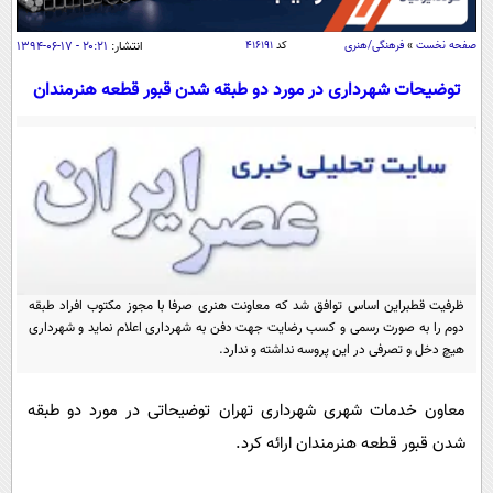
سیاسی
اقتصاد
صفحه نخست
»
فرهنگی/هنری
کد
۴۱۶۱۹۱
انتشار:
۲۰:۲۱ - ۱۷-۰۶-۱۳۹۴
جامعه
اقتصادی
توضیحات شهرداری در مورد دو طبقه شدن قبور قطعه هنرمندان
ورزشی
اجتماعی
خودرو
بین الملل
حوادث
فرهنگ و هنر
سیاست خارجی
سلامت
علم و دانش
یک برش دانایی
قرآن
فناوری و It
محیط زیست
گوناگون
ظرفیت قطبراین اساس توافق شد که معاونت هنری صرفا با مجوز مکتوب افراد طبقه
علمی
سفر و تفریح
دوم را به صورت رسمی و کسب رضایت جهت دفن به شهرداری‌ اعلام نماید و شهرداری
فیلم
سرگرمی
هیچ دخل و تصرفی در این پروسه نداشته و ندارد.
اخبار کریپتو
عصر ایران 2
اقتصاد
باشگاه مغز
معاون خدمات شهری شهرداری تهران توضیحاتی در مورد دو طبقه
آموزش زبان
خواندنی ها و دیدنی ها
ورزش
مجله تصویری سلاح
شدن قبور قطعه هنرمندان ارائه کرد.
داستان کوتاه
سیاست