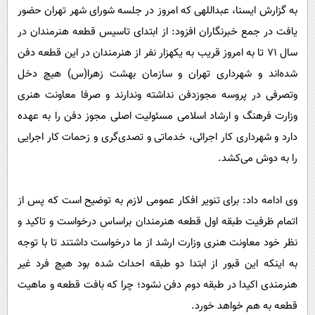
پیامک
سرگرمی
به گزارش ایسنا، عبداللهی که امروز در جلسه شورای شهر تهران حضور
یافت در جمع خبرنگاران افزود: از ابتدای تاسیس قطعه هنرمندان در
روانشناسی
فناوری
سال 71 تا به امروز قریب به یکهزار نفر از هنرمندان در این قطعه دفن
آشپزی
گوناگون
شده‌اند و شهرداری تهران و سازمان بهشت زهرا(س) هیچ دخل
دانلود
حوادث
وتصرفی در پروسه مجوزدفن نداشته وندارند و صرفا معاونت هنری
محیط زیست
وزارت فرهنگ و ارشاد اسلامی مسئولیت اصلی مجوز دفن را به عهده
دارد و شهرداری کار اجرائی، خدماتی و تصدی‌گری و زحمات کار اجرایی
سلامت
را به دوش می‌کشد.
فرهنگی
بین الملل
وی ادامه داد: برای تنویر افکار عمومی لازم به توضیح است که پس از
اجتماعی
اتمام ظرفیت طبقه اول قطعه هنرمندان براساس درخواست و تاکید و
حیات وحش
نظر خود معاونت هنری وزارت ارشد از ما درخواست داشتند تا با توجه
به اینکه این قبور از ابتدا دو طبقه احداث شده بود هیچ فرد غیر
سیاست خارجی
هنرمندی اکیدا در طبقه دوم دفن نشود؛ چرا که بافت قطعه و ماهیت
قطعه به هم خواهد خورد.