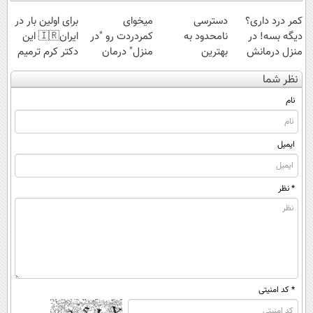
کمر درد داری؟
دسترسی
میخوای
برای اولین بار در
دیگه بسه! در
نامحدود به
کمردردت رو "در
ایران🇮🇷 این
منزل درمانش
بهترین
منزل" درمان
دکتر کرم ترمیم
کن
آموزش‌ها تا روز
کنی؟ (◂فیلم +
کننده 23 روزه
نظر شما
(◀پرسش‌نامه)
کنکور
◂پرسش‌نامه)
ساخت!
نام
ایمیل
* نظر
* کد امنیتی