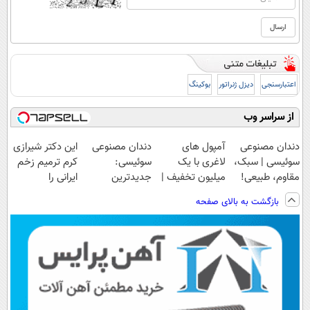
اعتبارسنجی
دیزل ژنراتور
بوکینگ
از سراسر وب
دندان مصنوعی
آمپول های
دندان مصنوعی
این دکتر شیرازی
سوئیسی | سبک،
لاغری با یک
سوئیسی:
کرم ترمیم زخم
مقاوم، طبیعی!
میلیون تخفیف |
جدیدترین
ایرانی را
ویزیت
ارسال از
فناوری اروپا،
ساخت!!!
بازگشت به بالای صفحه
رایگان+پرداخت
داروخانه های
سبک و مقاوم |
اقساطی😍
معتبر
پرداخت قسطی