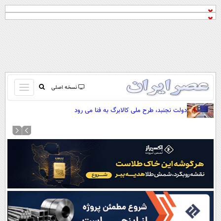
باز
نسخه اصلی
و
صفحه اول
دولت نجنبد، طرح ملی کالابرگ به فنا می رود
بسته
تماس با ما
کردن
آرشیو
منو
جستجو
نظرسنجی
آب و هوا
اوقات شرعی
پیوند ها
سواد زندگی