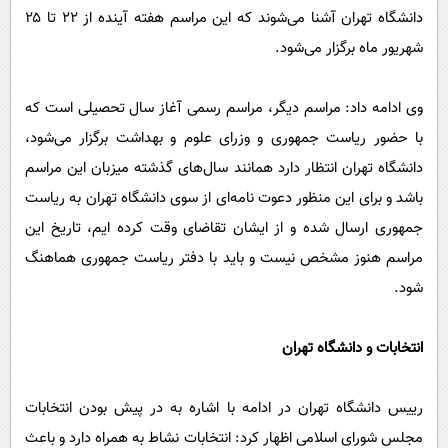
پیامک
سرگرمی
دانشگاه تهران آشنا می‌شوند که این مراسم هفته آینده از ۲۲ تا ۲۵
روانشناسی
شهریور ماه برگزار می‌شود.
فناوری
آشپزی
گوناگون
وی ادامه داد: مراسم دیگر، مراسم رسمی آغاز سال تحصیلی است که
دانلود
حوادث
با حضور ریاست جمهوری و وزرای علوم و بهداشت برگزار می‌شود،
محیط زیست
دانشگاه تهران انتظار دارد همانند سال‌های گذشته میزبان این مراسم
سلامت
باشد و برای این منظور دعوت نامه‌ای از سوی دانشگاه تهران به ریاست
جمهوری ارسال شده و از ایشان تقاضای وقت کرده ایم، تاریخ این
فرهنگی
مراسم هنوز مشخص نیست و باید با دفتر ریاست جمهوری هماهنگ
بین الملل
شود.
اجتماعی
حیات وحش
انتخابات و دانشگاه تهران
سیاست خارجی
رییس دانشگاه تهران در ادامه با اشاره به در پیش بودن انتخابات
مجلس شورای اسلامی اظهار کرد: انتخابات نشاط به همراه دارد و باعث