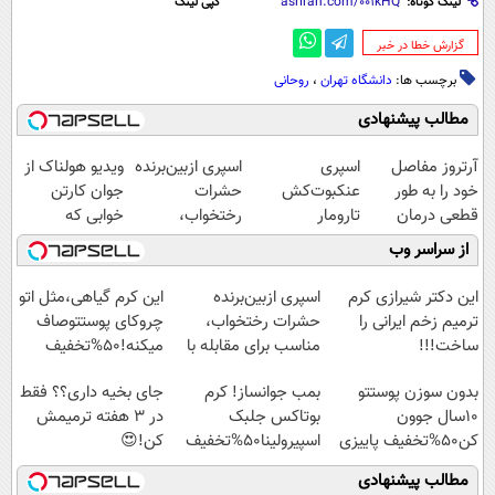
لینک کوتاه:
کپی لینک
‌گزارش خطا در خبر
برچسب ها:
دانشگاه تهران
،
روحانی
مطالب پیشنهادی
آرتروز مفاصل
اسپری
اسپری ازبین‌برنده
ویدیو هولناک از
خود را به طور
عنکبوت‌‌کش
حشرات
جوان کارتن
قطعی درمان
تارومار
رختخواب،
خوابی که
کنید!
ازبین‌برنده انواع
مناسب برای
میلیاردر شد.
از سراسر وب
◗پرسش‌نامه◖
عنکبوت
مقابله با انواع
آموزش رایگان
ساس
این دکتر شیرازی کرم
اسپری ازبین‌برنده
این کرم گیاهی،مثل اتو
ترمیم زخم ایرانی را
حشرات رختخواب،
چروکای پوستتوصاف
ساخت!!!
مناسب برای مقابله با
میکنه!50%تخفیف
انواع ساس
بدون سوزن پوستتو
بمب جوانساز! کرم
جای بخیه داری؟؟ فقط
10سال جوون
بوتاکس جلبک
در 3 هفته ترمیمش
کن50%تخفیف پاییزی
اسپیرولینا50%تخفیف
کن!😍
مطالب پیشنهادی