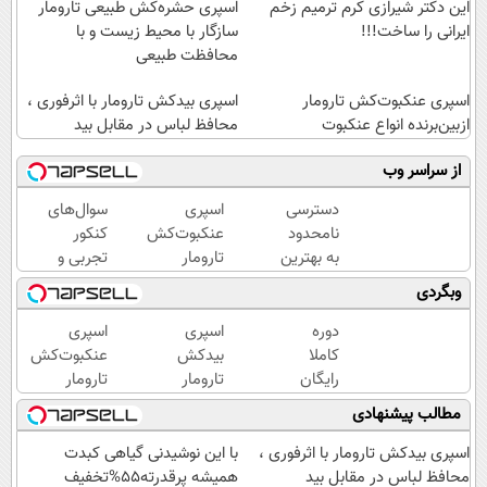
این دکتر شیرازی کرم ترمیم زخم
اسپری حشره‌کش طبیعی تارومار
ایرانی را ساخت!!!
سازگار با محیط زیست و با
محافظت طبیعی
اسپری عنکبوت‌‌کش تارومار
اسپری بیدکش تارومار با اثرفوری ،
ازبین‌برنده انواع عنکبوت
محافظ لباس در مقابل بید
از سراسر وب
دسترسی
اسپری
سوال‌های
نامحدود
عنکبوت‌‌کش
کنکور
به بهترین
تارومار
تجربی و
آموزش‌ها
ازبین‌برنده
ریاضی در
وبگردی
تا روز
انواع
پکیج ماز
کنکور
عنکبوت
دوره
اسپری
اسپری
کاملا
بیدکش
عنکبوت‌‌کش
رایگان
تارومار
تارومار
گروه
با
ازبین‌برنده
مطالب پیشنهادی
آموزشی
اثرفوری
انواع
ماز
،
عنکبوت
اسپری بیدکش تارومار با اثرفوری ،
با این نوشیدنی گیاهی کبدت
(برای
محافظ
محافظ لباس در مقابل بید
همیشه پرقدرته55%تخفیف