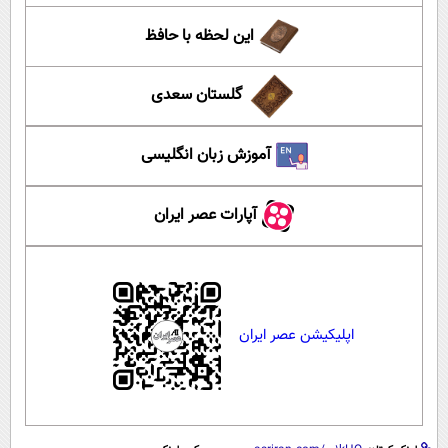
این لحظه با حافظ
گلستان سعدی
آموزش زبان انگلیسی
آپارات عصر ایران
اپلیکیشن عصر ایران