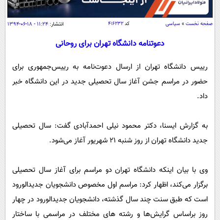
سیاسی
اقتصاد
صفحه نخست
»
سیاسی
کد
۴۱۶۲۳۲
انتشار:
۱۱:۲۴ - ۱۸-۰۶-۱۳۹۴
جامعه
اقتصادی
دعوتنامه دانشگاه تهران برای روحانی
ورزشی
اجتماعی
خودرو
رییس دانشگاه تهران از ارسال دعوت‌نامه به رییس‌جمهوری برای
بین الملل
حوادث
حضور در مراسم جشن آغاز سال تحصیلی جدید در این دانشگاه خبر
فرهنگ و هنر
سیاست خارجی
سلامت
داد.
علم و دانش
یک برش دانایی
قرآن
فناوری و It
به گزارش ایسنا، دکتر محمود نیلی احمدآبادی گفت:‌ سال تحصیلی
محیط زیست
گوناگون
علمی
جدید دانشگاه تهران از روز شنبه ۲۱ شهریور آغاز می‌شود.
سفر و تفریح
فیلم
سرگرمی
اخبار کریپتو
وی با بیان اینکه دانشگاه تهران دو مراسم برای آغاز سال تحصیلی
عصر ایران 2
اقتصاد
باشگاه مغز
برگزار می‌کند، اظهار کرد: مراسم اول مخصوص دانشجویان جدیدالورود
آموزش زبان
خواندنی ها و دیدنی ها
ورزش
مجله تصویری سلاح
است که طبق سنت چند سال گذشته، دانشجویان جدیدالورود در چهار
داستان کوتاه
سیاست
روز براساس گرایش‌ها و رشته های مختلف در مراسمی با ساختار