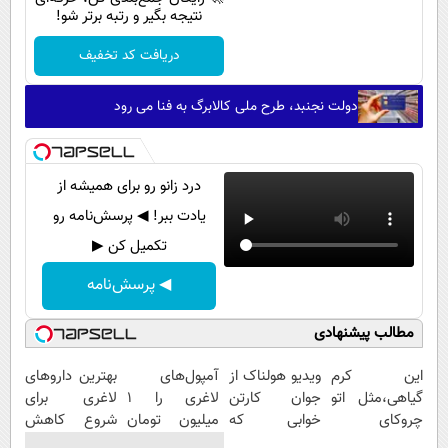
نتیجه بگیر و رتبه برتر شو!
دریافت کد تخفیف
دولت نجنبد، طرح ملی کالابرگ به فنا می رود
درد زانو رو برای همیشه از
یادت ببر! ◀ پرسش‌نامه رو
تکمیل کن ▶
◀ پرسش‌نامه
مطالب پیشنهادی
این کرم
ویدیو هولناک از
آمپول‌های
بهترین داروهای
گیاهی،مثل اتو
جوان کارتن
لاغری را ۱
لاغری برای
چروکای
خوابی که
میلیون تومان
شروع کاهش
پوستتوصاف
میلیاردر شد.
ارزان‌تر از
وزن، ارسال از