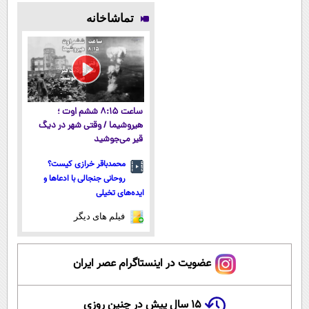
پوستتوصاف
میلیاردر شد.
لاغری؛ یک قدم
وزن، ارسال از
تماشاخانه
میکنه!50%تخفیف
آموزش رایگان
نزدیک‌تر به
داروخانه های
شروع کاهش
نزدیکت!
وزن
ساعت ۸:۱۵ ششم اوت ؛
هیروشیما / وقتی شهر در دیگ
قیر می‌جوشید
محمدباقر خرازی کیست؟
روحانی جنجالی با ادعاها و
ایده‌های تخیلی
فیلم های دیگر
عضویت در اینستاگرام عصر ایران
۱۵ سال پیش در چنین روزی