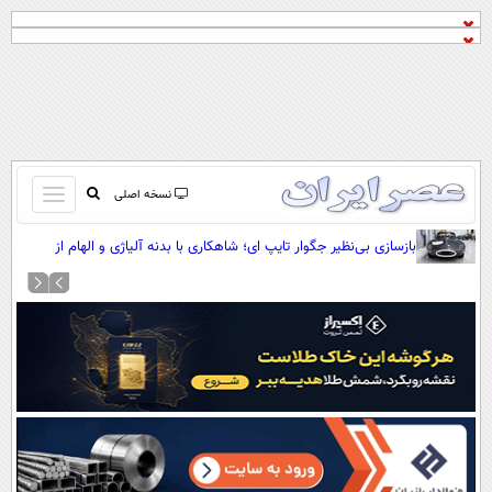
باز
نسخه اصلی
و
صفحه اول
بازسازی بی‌نظیر جگوار تایپ ای؛ شاهکاری با بدنه آلیاژی و الهام از
بسته
مدل‌های مسابقه‌ای (+عکس)
تماس با ما
کردن
آرشیو
منو
جستجو
نظرسنجی
آب و هوا
اوقات شرعی
پیوند ها
سواد زندگی