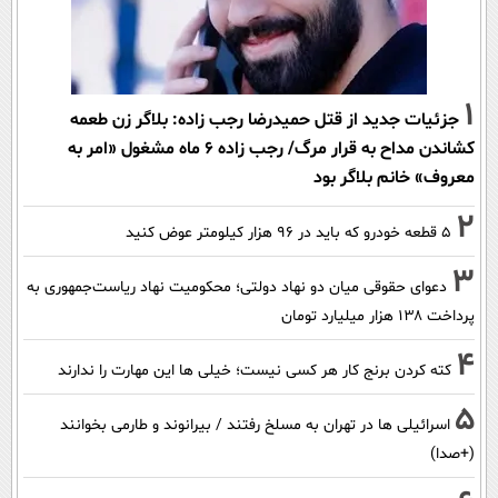
1
جزئیات جدید از قتل حمیدرضا رجب زاده: بلاگر زن طعمه
کشاندن مداح به قرار مرگ/ رجب زاده 6 ماه مشغول «امر به
معروف» خانم بلاگر بود
2
۵ قطعه خودرو که باید در ۹۶ هزار کیلومتر عوض کنید
3
دعوای حقوقی میان دو نهاد دولتی؛ محکومیت نهاد ریاست‌جمهوری به
پرداخت ۱۳۸ هزار میلیارد تومان
4
کته کردن برنج کار هر کسی نیست؛ خیلی ها این مهارت را ندارند
5
اسرائیلی ها در تهران به مسلخ رفتند / بیرانوند و طارمی بخوانند
(+صدا)