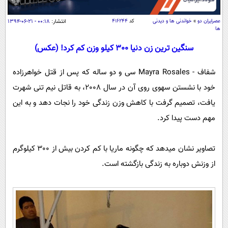
سیاسی
اقتصاد
عصرايران دو
»
خواندنی ها و دیدنی
کد
۴۱۶۲۴۴
انتشار:
۰۰:۱۸ - ۲۱-۰۶-۱۳۹۴
ها
جامعه
اقتصادی
سنگین ترین زن دنیا 300 كيلو وزن کم كرد! (عکس)
ورزشی
اجتماعی
خودرو
شفاف - Mayra Rosales سی و دو ساله که پس از قتل خواهرزاده
بین الملل
حوادث
خود با نشستن سهوی روی آن در سال 2008، به قاتل نیم تنی شهرت
فرهنگ و هنر
سیاست خارجی
سلامت
یافت، تصمیم گرفت با کاهش وزن زندگی خود را نجات دهد و به این
علم و دانش
یک برش دانایی
مهم دست پیدا کرد.
قرآن
فناوری و It
محیط زیست
گوناگون
علمی
تصاویر نشان میدهد که چگونه ماریا با کم کردن بیش از 300 کیلوگرم
سفر و تفریح
فیلم
سرگرمی
اخبار کریپتو
از وزنش دوباره به زندگی بازگشته است.
عصر ایران 2
اقتصاد
باشگاه مغز
آموزش زبان
خواندنی ها و دیدنی ها
ورزش
مجله تصویری سلاح
داستان کوتاه
سیاست