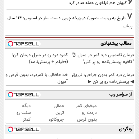
6
کیهان هم فراخوان حمله صادر کرد
7
تاریخ به روایت تصویر/ دوچرخه چوبی دست ساز در استونی؛ 114 سال
پیش
مطالب پیشنهادی
درمان تضمینی درد کمر در منزل 👌
کمرد درد رو در منزل درمان کن!
"کافیه پرسش‌نامه رو پر کنی"
(◂فیلم + پرسش‌نامه)
درمان درد کمر بدون جراحی، تزریق
خداحافظی با کمردرد، بدون قرص و
◀ پرسش‌نامه رو پر کن ▶
آمپول
از سراسر وب
میخوای کمر
عمقی
دیگه
دردت رو
ترین
سنت رو
بدون قرص
چروکاتو،
کمتر
برای همیشه
با این
حدس
وبگردی
خوب کنی؟
کرم
میزنن😉