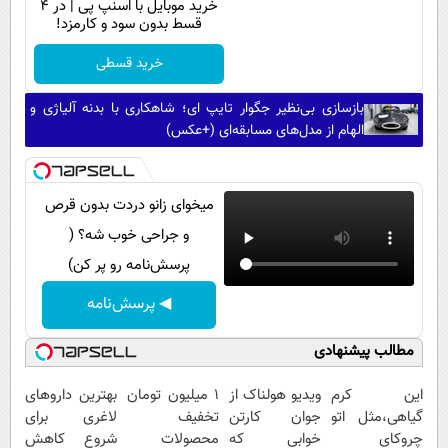
خرید موبایل با اسنپ پی | در ۴
قسط بدون سود و کارمزد!
خرید قسطی
بازسازی بی‌نظیر جگوار تایپ ای؛ شاهکاری با بدنه آلیاژی و
الهام از مدل‌های مسابقه‌ای (+عکس)
میخوای زانو دردت بدون قرص
و جراحی خوب شه؟ (
پرسش‌نامه رو پر کن)
◀ پرسش‌نامه
مطالب پیشنهادی
این کرم
ویدیو هولناک از
۱ میلیون تومان
بهترین داروهای
گیاهی،مثل اتو
جوان کارتن
تخفیف
لاغری برای
چروکای
خوابی که
محصولات
شروع کاهش