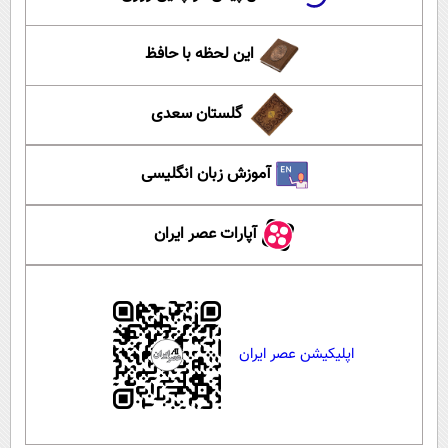
این لحظه با حافظ
گلستان سعدی
آموزش زبان انگلیسی
آپارات عصر ایران
اپلیکیشن عصر ایران