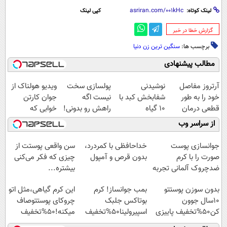
لینک کوتاه:
کپی لینک
‌گزارش خطا در خبر
برچسب ها:
سنگین ترین زن دنیا
مطالب پیشنهادی
آرتروز مفاصل
نوشیدنی
پولسازی سخت
ویدیو هولناک از
خود را به طور
شفابخش کبد با
نیست اگه
جوان کارتن
قطعی درمان
10 گیاه
راهش رو بدونی!
خوابی که
کنید!
موثر(تخفیف تا
" دوره رایگان "
میلیاردر شد.
از سراسر وب
◗پرسش‌نامه◖
امشب)
آموزش رایگان
جوانسازی پوست
خداحافظی با کمردرد،
سن واقعی پوستت از
صورت را با کرم
بدون قرص و آمپول
چیزی که فکر می‌کنی
ضدچروک آلمانی تجربه
بیشتره...
کنید!
بدون سوزن پوستتو
بمب جوانساز! کرم
این کرم گیاهی،مثل اتو
10سال جوون
بوتاکس جلبک
چروکای پوستتوصاف
کن50%تخفیف پاییزی
اسپیرولینا50%تخفیف
میکنه!50%تخفیف