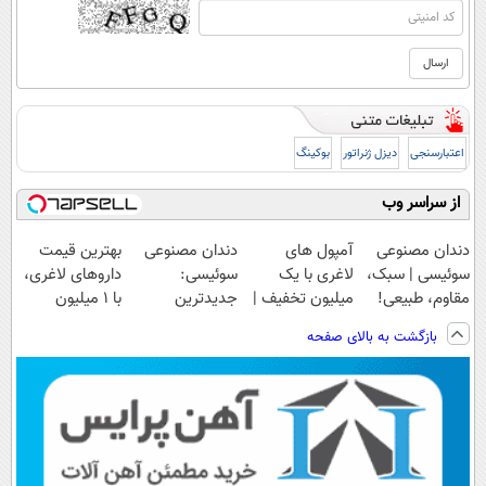
اعتبارسنجی
دیزل ژنراتور
بوکینگ
از سراسر وب
دندان مصنوعی
آمپول های
دندان مصنوعی
بهترین قیمت
سوئیسی | سبک،
لاغری با یک
سوئیسی:
داروهای لاغری،
مقاوم، طبیعی!
میلیون تخفیف |
جدیدترین
با ۱ میلیون
ویزیت
ارسال از
فناوری اروپا،
تخفیف و ارسال
بازگشت به بالای صفحه
رایگان+پرداخت
داروخانه های
سبک و مقاوم |
از داروخانه‌
اقساطی😍
معتبر
پرداخت قسطی