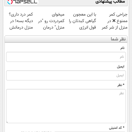
مطالب پیشنهادی
جراحی کمر
با این معجون
میخوای
کمر درد داری؟
ممنوع ❌ در
گیاهی کبدتان را
کمردردت رو "در
دیگه بسه! در
منزل از شر کمر
فول انرژی
منزل" درمان
منزل درمانش
درد خلاص
کنید✨
کنی؟ (◂فیلم +
کن
نظر شما
شوید◂پرسش‌نامه
◂پرسش‌نامه)
(◀پرسش‌نامه)
نام
ایمیل
* نظر
* کد امنیتی