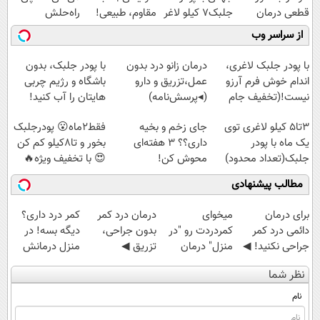
قطعی درمان
جلبک7 کیلو لاغر
مقاوم، طبیعی!
راه‌حلش
کنید!
شو
ویزیت
همین‌جاست!
از سراسر وب
◗پرسش‌نامه◖
رایگان+پرداخت
اقساطی😍
با پودر جلبک لاغری،
درمان زانو درد بدون
با پودر جلبک، بدون
اندام خوش فرم آرزو
عمل،تزریق و دارو
باشگاه و رژیم چربی
نیست!(تخفیف جام
(◂پرسش‌نامه)
هایتان را آب کنید!
جهانی)
3تا5 کیلو لاغری توی
جای زخم و بخیه
فقط2ماه😮 پودرجلبک
یک ماه با پودر
داری؟؟ 3 هفته‌ای
بخور و تا8کیلو کم کن
جلبک(تعداد محدود)
محوش کن!
😍 با تخفیف ویژه🔥
مطالب پیشنهادی
برای درمان
میخوای
درمان درد کمر
کمر درد داری؟
دائمی درد کمر
کمردردت رو "در
بدون جراحی،
دیگه بسه! در
جراحی نکنید! ◀
منزل" درمان
تزریق ◀
منزل درمانش
پرسش‌نامه رو پر
کنی؟ (◂فیلم +
پرسش‌نامه رو پر
کن
نظر شما
کن ▶
◂پرسش‌نامه)
کن ▶
(◀پرسش‌نامه)
نام