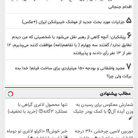
اقدام جنجالی
5
جزئیات مورد بحث جدید از موشک خیبرشکن ایران (+عکس)
6
پزشکیان‌: آنچه گاهی از رهبر نقل می‌شود با شخصیتی که من دیدم
تطابق ندارد/ گفتند سه چهارم ( با تفاهم‌نامه) موافقت کنند می‌پذیرم، 12
نفر از 13 نفر رأی دادند و پذیرفتند
7
مجید واشقانی و بودجه 150 میلیاردی برای ساخت فیلم! خدا بده
برکت ولی چرا؟
مطالب پیشنهادی
شمارش معکوس برای رسیدن به
تنها محصول لاغری گیاهی با
وزن آیده آل⌚ با کمک پودر جلبک
عملکرد 3گانه😍 (خرید با تخفیف)
🧨
دوربین لامپی چرخشی 360 درجه
خبر خوش❗❗ 10کیلو لاغری تو دوماه