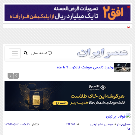
باز
نسخه اصلی
و
صفحه اول
برخورد تاریخی موشک فالکون ۹ با ماه
بسته
تماس با ما
کردن
آرشیو
منو
جستجو
نظرسنجی
آب و هوا
اوقات شرعی
پیوند ها
عصرايران دو
»
خواندنی ها و دیدنی
کد
۴۱۶۲۵۲
انتشار:
۰۵:۲۱ - ۲۱-۰۶-۱۳۹۴
سواد زندگی
ها