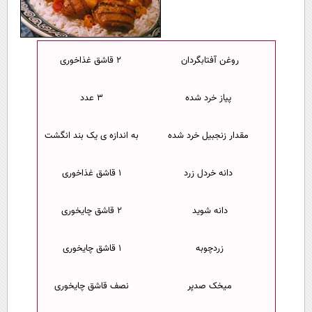
پیامک
سرگرمی
روانشناسی
فناوری
آشپزی
گوناگون
روغن آفتابگردان
۲ قاشق غذاخوری
دانلود
حوادث
پیاز خرد شده
۳ عدد
محیط زیست
مقدار زنجبیل خرد شده
به اندازه ی یک بند انگشت
سلامت
فرهنگی
دانه خردل زرد
۱ قاشق غذاخوری
بین الملل
دانه شوید
۲ قاشق چایخوری
اجتماعی
حیات وحش
زردچوبه
۱ قاشق چایخوری
سیاست خارجی
میخک صدپر
نصف قاشق چایخوری