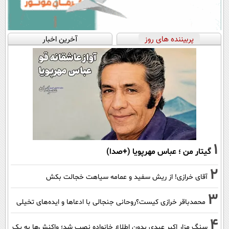
پربیننده های روز
آخرین اخبار
1
گیتار من ؛ عباس مهرپویا (+صدا)
2
آقای خرازی! از ریش سفید و عمامه سیاهت خجالت بکش
3
محمدباقر خرازی کیست؟روحانی جنجالی با ادعاها و ایده‌های تخیلی
4
سنگ مزار اکبر عبدی بدون اطلاع خانواده نصب شد؛ واکنش‌ها به یک