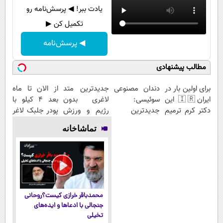
یادت ببر! ◀ پرسش‌نامه رو
تکمیل کن ▶
◀ پرسش‌نامه
مطالب پیشنهادی
برای اولین بار در
دندان مصنوعی
جدیدترین متد
از الان تا ماه
ایران🇮🇷 این
سوئیسی:
لاغری بدون
بعد 4 کیلو با
دکتر کرم ترمیم
جدیدترین
رژیم و ورزش
پودر جلبک لاغر
کننده 23 روزه
فناوری اروپا،
چربیسوزی را
میشی(تعداد
تماشاخانه
ساخت!
سبک و مقاوم |
3برابر می کند
محدود)
پرداخت قسطی
محمدباقر خرازی کیست؟روحانی
جنجالی با ادعاها و ایده‌های
تخیلی