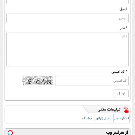
ایمیل
* نظر
* کد امنیتی
اعتبارسنجی
دیزل ژنراتور
بوکینگ
از سراسر وب