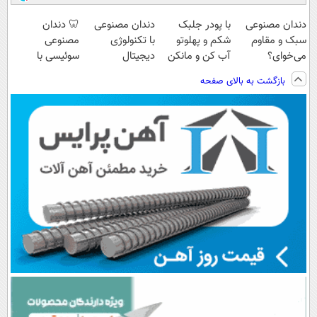
دندان مصنوعی
با پودر جلبک
دندان مصنوعی
🦷 دندان
سبک و مقاوم
شکم و پهلوتو
با تکنولوژی
مصنوعی
می‌خوای؟
آب کن و مانکن
دیجیتال
سوئیسی با
پرداخت اقساطی
شو(تخفیف تا
سوئیسی🇨🇭
تکنولوژی
بازگشت به بالای صفحه
هم داریم!😍 |
امشب)
دیجیتال |
📍تهران
پرداخت در 4
قسط |📍 تهران