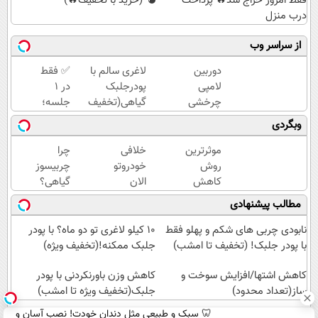
فقط امروز حراج شد🔥 پرداخت
💣 (خرید با تخفیف🔥)
درب منزل
از سراسر وب
دوربین
لاغری سالم با
✅ فقط
لامپی
پودرجلبک
در 1
چرخشی
گیاهی(تخفیف
جلسه؛
360
عیدانه)
پوستت
وبگردی
درجه
رو ببین
فقط
که
موثرترین
خلافی
چرا
امروز
چطور
روش
خودروتو
چربیسوز
حراج
جوون‌تر
کاهش
الان
گیاهی؟
شد🔥
می‌شه
وزن
ببین، با
چون
مطالب پیشنهادی
پرداخت
گیاهی!
پلاک و
بدون
درب
5تا۷کیلو
کد
رژیم و
نابودی چربی های شکم و پهلو فقط
10 کیلو لاغری تو دو ماه؟ با پودر
منزل
لاغری😍
ملی،
ورزش
با پودر جلبک! (تخفیف تا امشب)
جلبک ممکنه!(تخفیف ویژه)
بدون
لاغرت
کاهش اشتها/افزایش سوخت و
نیاز به
میکنه!30%تخفیف
کاهش وزن باورنکردنی با پودر
ساز(تعداد محدود)
مراجعه
جلبک(تخفیف ویژه تا امشب)
حضوری
🦷 سبک و طبیعی مثل دندان خودت! نصب آسان و