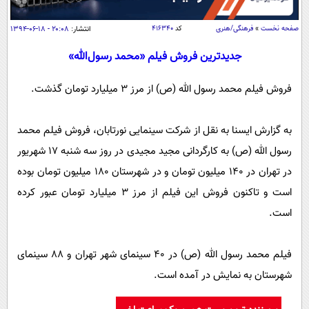
سیاسی
اقتصاد
صفحه نخست
»
فرهنگی/هنری
کد
۴۱۶۳۴۰
انتشار:
۲۰:۰۸ - ۱۸-۰۶-۱۳۹۴
جامعه
اقتصادی
جدیدترین فروش فیلم «محمد رسول‌الله»
ورزشی
اجتماعی
خودرو
فروش فیلم محمد رسول الله (ص) از مرز 3 میلیارد تومان گذشت.
بین الملل
حوادث
فرهنگ و هنر
سیاست خارجی
سلامت
به گزارش ایسنا به نقل از شرکت سینمایی نورتابان، فروش فیلم محمد
علم و دانش
رسول الله (ص) به کارگردانی مجید مجیدی در روز سه شنبه 17 شهریور
یک برش دانایی
قرآن
فناوری و It
در تهران در 140 میلیون تومان و در شهرستان 180 میلیون تومان بوده
محیط زیست
است و تاکنون فروش این فیلم از مرز 3 میلیارد تومان عبور کرده
گوناگون
علمی
سفر و تفریح
است.
فیلم
سرگرمی
اخبار کریپتو
عصر ایران 2
اقتصاد
باشگاه مغز
فیلم محمد رسول الله (ص) در 40 سینمای شهر تهران و 88 سینمای
آموزش زبان
خواندنی ها و دیدنی ها
ورزش
مجله تصویری سلاح
شهرستان به نمایش در آمده است.
داستان کوتاه
سیاست