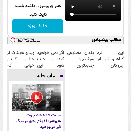
هم چربیسوزی داشته باشید
کلیک کنید.
تخفیف ویژه!
مطالب پیشنهادی
این کرم
دندان مصنوعی
اگر نمی خواهید
ویدیو هولناک از
گیاهی،مثل اتو
سوئیسی:
کبدتان چرب
جوان کارتن
چروکای
جدیدترین
شود این
خوابی که
پوستتوصاف
فناوری اروپا،
نوشیدنی خوش
میلیاردر شد.
تماشاخانه
میکنه!50%تخفیف
سبک و مقاوم |
طعم را بنوشید
آموزش رایگان
پرداخت قسطی
ساعت ۸:۱۵ ششم اوت ؛
هیروشیما / وقتی شهر در دیگ
قیر می‌جوشید