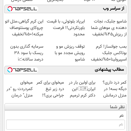
میلیاردر شد.
موثر(تخفیف تا
فناوری اروپا،
کنید!
از سراسر وب
آموزش رایگان
امشب)
سبک و مقاوم |
◗پرسش‌نامه◖
پرداخت قسطی
شامپو جلبک، نجات
ایرپاد بلوتوثی، با قیمت
این کرم گیاهی،مثل اتو
دهنده ی موهای شما
باورنکردنی!! فرصت
چروکای پوستتوصاف
از ریزش45%تخفیف
محدود
میکنه!50%تخفیف
بمب جوانساز! کرم
توقف ریزش مو و
سرمایه گذاری بدون
بوتاکس جلبک
رویش مجدد مو با
ریسک با سود 38
اسپیرولینا50%تخفیف
شامپو
درصد سالانه📈
جلبک45%تخفیف
مطالب پیشنهادی
کمر درد داری؟
برای اولین بار در
میخوای برای کمر
میخوای
دیگه بسه! در
ایران🇮🇷 این
درد زیر تیغ
کمردردت رو "در
منزل درمانش
دکتر کرم ترمیم
جراحی بری؟!
منزل" درمان
کن
کننده 23 روزه
◗پرسش‌نامه رو
کنی؟ (◂فیلم +
نظر شما
(◀پرسش‌نامه)
ساخت!
پر کن◖
◂پرسش‌نامه)
نام