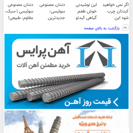
اگر نمی خواهید
این نوشیدنی
دندان مصنوعی
دندان مصنوعی
کبدتان چرب
خوش طعم
سوئیسی:
سوئیسی | سبک،
شود این
گیاهی کبدتو
جدیدترین
مقاوم، طبیعی!
نوشیدنی خوش
سرحال میکنه
فناوری اروپا،
ویزیت
بازگشت به بالای صفحه
طعم را بنوشید
سبک و مقاوم |
رایگان+پرداخت
پرداخت قسطی
اقساطی😍