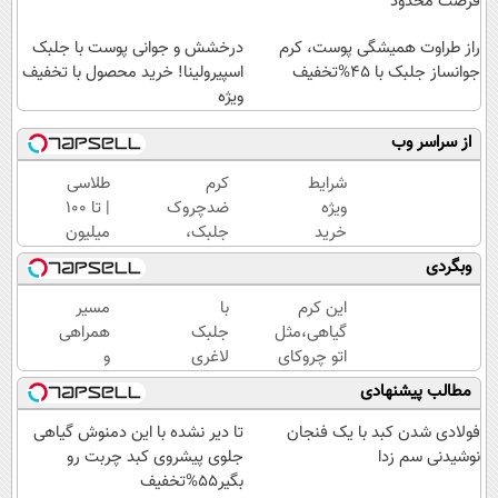
فرصت محدود
راز طراوت همیشگی پوست، کرم
درخشش و جوانی پوست با جلبک
جوانساز جلبک با 45%تخفیف
اسپیرولینا! خرید محصول با تخفیف
ویژه
از سراسر وب
شرایط
کرم
طلاسی
ویژه
ضدچروک
| تا 100
خرید
جلبک،
میلیون
کرم
جوانسازی
وام
وبگردی
بوتاکس
طبیعی
آنی
گیاهی
پوست
خرید
این کرم
با
مسیر
تا پایان
شما40%تخفیف
طلا💰
گیاهی،مثل
جلبک
همراهی
امشب!
ثبت
اتو چروکای
لاغری
و
نام
پوستتوصاف
تو یک
گزارش
مطالب پیشنهادی
کن!
میکنه!50%تخفیف
ماه به
عملکرد
وزن
گروه
فولادی شدن کبد با یک فنجان
تا دیر نشده با این دمنوش گیاهی
ایده
اسنپ
نوشیدنی سم زدا
جلوی پیشروی کبد چربت رو
آل
در
بگیر55%تخفیف