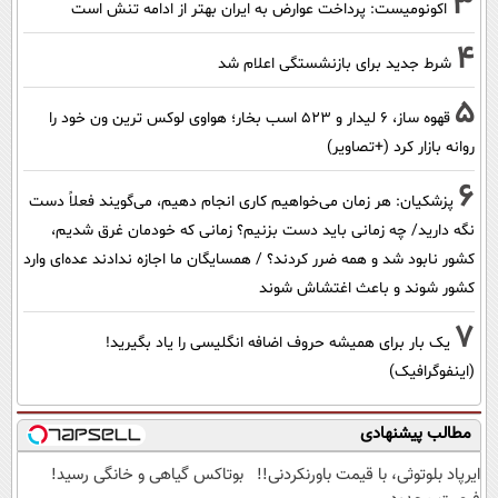
3
اکونومیست: پرداخت عوارض به ایران بهتر از ادامه تنش است
4
شرط جدید برای بازنشستگی اعلام شد
5
قهوه ساز، 6 لیدار و 523 اسب بخار؛ هواوی لوکس ترین ون خود را
روانه بازار کرد (+تصاویر)
6
پزشکیان: هر زمان می‌خواهیم کاری انجام دهیم، می‌گویند فعلاً دست
نگه دارید/ چه زمانی باید دست بزنیم؟ زمانی که خودمان غرق شدیم،
کشور نابود شد و همه ضرر کردند؟ / همسایگان ما اجازه ندادند عده‌ای وارد
کشور شوند و باعث اغتشاش شوند
7
یک بار برای همیشه حروف اضافه انگلیسی را یاد بگیرید!
(اینفوگرافیک)
مطالب پیشنهادی
ایرپاد بلوتوثی، با قیمت باورنکردنی!!
بوتاکس گیاهی و خانگی رسید!