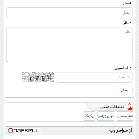
ایمیل
* نظر
* کد امنیتی
اعتبارسنجی
دیزل ژنراتور
بوکینگ
از سراسر وب