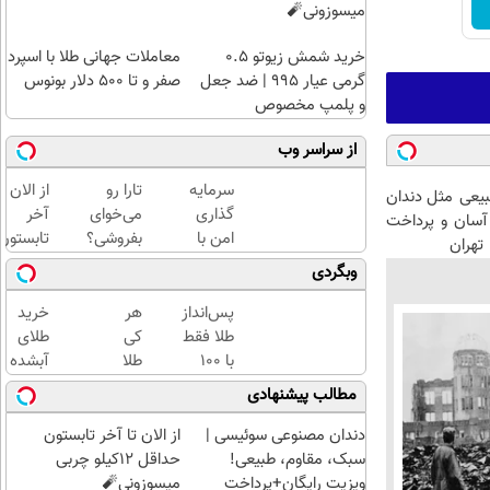
میسوزونی🧨
خرید شمش زیوتو ۰.۵
معاملات جهانی طلا با اسپرد
گرمی عیار ۹۹۵ | ضد جعل
صفر و تا ۵۰۰ دلار بونوس
و پلمپ مخصوص
از سراسر وب
سرمایه
تارا رو
از الان تا
عی مثل دندان
گذاری
می‌خوای
آخر
سان و پرداخت
امن با
بفروشی؟
تابستون
تهران
طلا و
با
حداقل
وبگردی
نقره |
خودرو۴۵
12کیلو
دیجی
یک‌روزه
چربی
پس‌انداز
هر
خرید
کالا
بفروشش
میسوزون
طلا فقط
کی
طلای
🧨
با ۱۰۰
طلا
آبشده
هزارتومان
داره،
حتی با
مطالب پیشنهادی
(امن و
غم
۱۰۰هزارتومان
راحت)
نداره!
دندان مصنوعی سوئیسی |
از الان تا آخر تابستون
😊💎
سبک، مقاوم، طبیعی!
حداقل 12کیلو چربی
(خرید
ویزیت رایگان+پرداخت
میسوزونی🧨