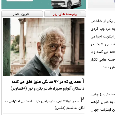
پربیننده های روز
آخرین اخبار
ضر یکی از شاخص
ه درد وب گردی
ینترنت اجرا می
ریف می شود. در
عه می کنند و با
حبت هایی تکرار
ایش دهد.
1
معماری که در 92 سالگی هنوز خلق می کند؛
داستان آلوارو سیزا، شاعر بتن و نور (+تصاویر)
صنعتی نیز چنین
2
سحر دولتشاهی عذرخواهی کرد ؛ قصد بی احترامی به
 به دنبال فراهم
اذان نداشتم (عکس)
ع ترین اینترنت جهان