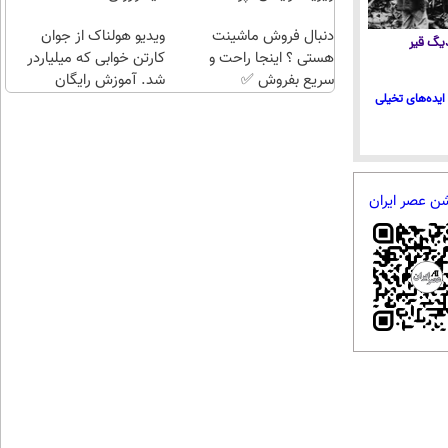
طلا با
اقساطی😍
دنبال فروش ماشینت
چند
ویدیو هولناک از جوان
 دیگ قیر
هستی ؟ اینجا راحت و
کلیک)
کارتن خوابی که میلیاردر
سریع بفروش ✅
شد. آموزش رایگان
ایده‌های تخیلی
شن عصر ایران