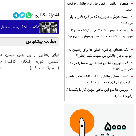
معمای ریاضی؛ رکورد حل این چالش 10 ثانیه
است
اشتراک گذاری :
تست هوش تصویری: کدام کلید قفل را باز
می کند؟
عکس یادگاری «مستوفی‌ال
معمای تصویری تک شاخ ها / تشخیص 3
مورد زیر 10 ثانیه برابر با دقت و هوش بصری فوق
مطالب پیشنهادی
العاده
یک معمای ریاضی/ خیلی ها برای رسیدن به
برای رهایی از بی پولی دیدن
د
جواب دچار چالش می شوند، شما چطور؟
همین دوره رایگان کافیه!
ج
فقط تیزبین ها می توانند این معما را در 10
(شمارتو وارد کن)
و 
ثانیه حل کنند!
تست هوش چالش برانگیز: نابغه های ریاضی
الگوی پنهان این معما را پیدا کنند!
تیزبین ها مچ این ماهی پنهان کار را بگیرند! /
رکورد 10 ثانیه