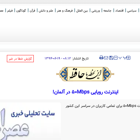
سیاسی
اقتصاد
جامعه
ورزشی
بین الملل
فرهنگ و هنر
علم و دانش
قرآن
گوناگون
فیلم
عصر 
‍‍‍ پ
پ
تاریخ انتشار:
۰۸:۱۲ - ۱۹-۰۶-۱۳۹۴
‌گزارش خطا در خبر
اینترنت رویایی 50Mbps در آلمان!
آلمان به دنبال فراهم کردن اینترنت با سرعت 50Mbps برای تمامی کاربران در سراسر این کشور