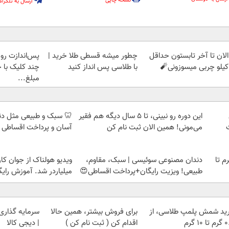
نسخه چاپی
ارسال به تلگرام
الان تا آخر تابستون حداقل
چطور میشه قسطی طلا خرید |
پس‌اندازت رو 
با طلاسی پس انداز کنید
چند کلیک با ح
مبلغ...
این دوره رو نبینی، تا 5 سال دیگه هم فقیر
🦷 سبک و طبیعی مثل د
می‌مونی! همین الان ثبت نام کن
آسان و پرداخت اقساطی 
لمپ طلاسی، از ۰.۵ گرم تا
دندان مصنوعی سوئیسی | سبک، مقاوم،
ویدیو هولناک از جوان کا
طبیعی! ویزیت رایگان+پرداخت اقساطی😍
میلیاردر شد. آموزش رایگ
ید شمش پلمپ طلاسی، از
برای فروش بیشتر، همین حالا
سرمایه گذاری ا
 ۱۰ گرم
اقدام کن ( ثبت نام کن )
| دیجی کالا