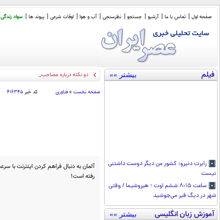
صفحه اول
تماس با ما
آرشیو
جستجو
نظرسنجی
آب و هوا
اوقات شرعی
پیوند ها
سواد زندگی
فیلم
بیشتر »»
دو نکته درباره مصاحبه با پزشکیان / جا
_
صفحه نخست
»
فناوری
کد خبر
۴۱۶۳۴۵
رابرت دنیرو: کشور من دیگر دوست داشتنی
نیست
رفته است!
ساعت ۸:۱۵ ششم اوت ؛ هیروشیما / وقتی
شهر در دیگ قیر می‌جوشید
آموزش زبان انگلیسی
بیشتر »»