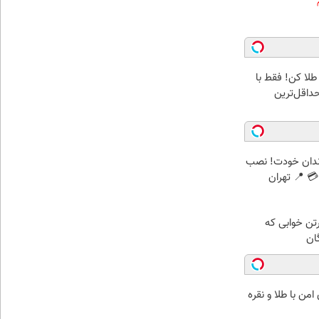
طلا کن! فقط با
داقل‌ترین
ندان خودت! نصب
 📍 تهران
رتن خوابی که
ان
من با طلا و نقره