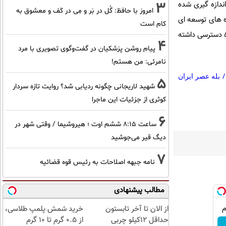
3
به کره جنوبی با سرعت 23.6Mbps می باشد و جالب است بدانید سرعت متوسط در آمریکا 11.9Mbps اندازه گیری شده
امروز با حافظ: گُل در بَر و مِی در کَف و معشوق به
خودش تامین کند، 50 درصد آن را به پروژه های توسعه ای
کام است
واگذار کرده و تنها 10 درصد را بر عهده مردم بگذارد تا در آینده ای نزدیک همه مردم این کشور به اینترنت 50Mbps دسترسی داشته
4
پیام روشن پزشکیان در گفت‌و‌گوی تصویری با مرد
نامرئی: من هستم!
/
بله عصر ایران
5
شهید لاریجانی چگونه ردیابی شد؟ روایت تازه سردار
کوثری از جزئیات این ماجرا
6
ساعت ۸:۱۵ ششم اوت ؛ هیروشیما / وقتی شهر در
دیگ قیر می‌جوشید
7
نامه جبهه اصلاحات به رئیس قوه قضائیه
مطالب پیشنهادی
از الان تا آخر تابستون
خرید شمش پلمپ طلاسی،
حداقل 12کیلو چربی
از ۰.۵ گرم تا ۱۰ گرم