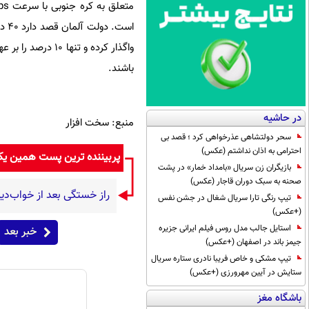
باشند.
در حاشیه
منبع: سخت افزار
سحر دولتشاهی عذرخواهی کرد ؛ قصد بی
احترامی به اذان نداشتم (عکس)
پربیننده ترین پست همین ی
بازیگران زن سریال «بامداد خمار» در پشت
صحنه به سبک دوران قاجار (عکس)
راز خستگی بعد از خواب‌دی
تیپ رنگی تارا سریال شغال در جشن نفس
(+عکس)
استایل جالب مدل روس فیلم ایرانی جزیره
خبر بعد
جیمز باند در اصفهان (+عکس)
تیپ مشکی و خاص فریبا نادری ستاره سریال
ستایش در آیین مهرورزی (+عکس)
باشگاه مغز