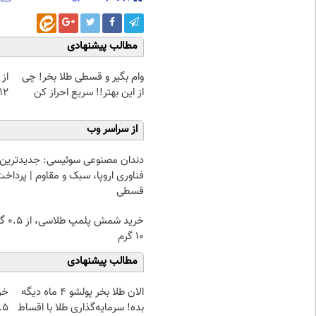
مطالب پیشنهادی
وام بگیر و قسطی طلا بخر! چی
از 
از این بهتر!! سریع احراز کن
12کیلو چربی میسوزونی
از سراسر وب
دندان مصنوعی سوئیسی: جدیدترین
فناوری اروپا، سبک و مقاوم | پرداخت
قسطی
خرید شمش پ
۱۰ گرم
مطالب پیشنهادی
الان طلا بخر پولشو 4 ماه دیگه
خر
بده! سرمایه‌گذاری طلا با اقساط
۰.۵ گرم تا