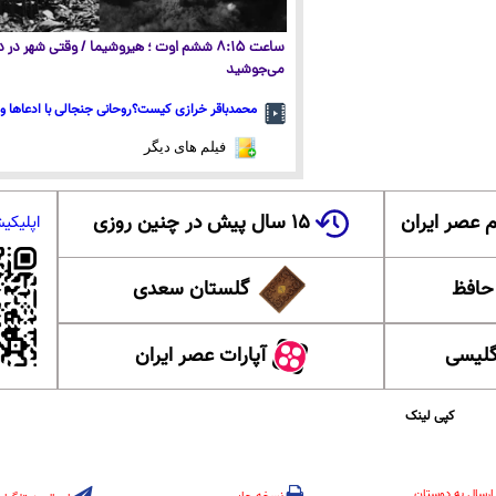
ساعت ۸:۱۵ ششم اوت ؛ هیروشیما / وقتی شهر در
می‌جوشید
محمدباقر خرازی کیست؟روحانی جنجالی با ادعاها و 
فیلم های دیگر
 عصر ایران
۱۵ سال پیش در چنین روزی
اپلیکی
 حافظ
گلستان سعدی
گلیسی
آپارات عصر ایران
کپی لینک
ارسال به دوستان