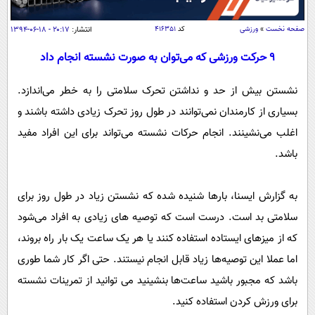
سیاسی
اقتصاد
صفحه نخست
»
ورزشی
کد
۴۱۶۳۵۱
انتشار:
۲۰:۱۷ - ۱۸-۰۶-۱۳۹۴
جامعه
اقتصادی
9 حرکت ورزشی که می‌توان به صورت نشسته انجام داد
ورزشی
اجتماعی
خودرو
نشستن بیش از حد و نداشتن تحرک سلامتی را به خطر می‌اندازد.
بین الملل
حوادث
بسیاری از کارمندان نمی‌توانند در طول روز تحرک زیادی داشته باشند و
فرهنگ و هنر
سیاست خارجی
سلامت
اغلب می‌نشینند. انجام حرکات نشسته می‌تواند برای این افراد مفید
علم و دانش
باشد.
یک برش دانایی
قرآن
فناوری و It
محیط زیست
به‌ گزارش ‌ایسنا‌، بارها شنیده شده که نشستن زیاد در طول روز برای
گوناگون
علمی
سفر و تفریح
سلامتی بد است. درست است که توصیه های زیادی به افراد می‌شود
فیلم
سرگرمی
اخبار کریپتو
که از میزهای ایستاده استفاده کنند یا هر یک ساعت یک بار راه بروند،
عصر ایران 2
اقتصاد
باشگاه مغز
اما عملا این توصیه‌ها زیاد قابل انجام نیستند. حتی اگر کار شما طوری
آموزش زبان
خواندنی ها و دیدنی ها
ورزش
مجله تصویری سلاح
باشد که مجبور باشید ساعت‌ها بنشینید می توانید از تمرینات نشسته
داستان کوتاه
سیاست
برای ورزش کردن استفاده کنید.