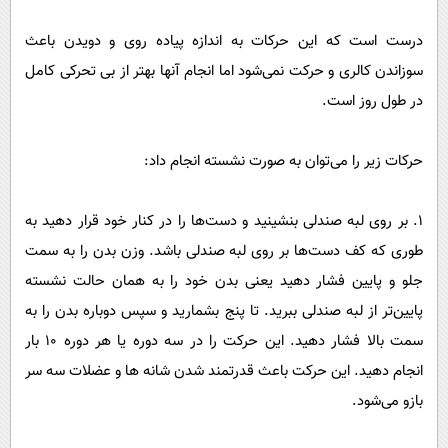
پیامک
سرگرمی
درست است که این حرکات به اندازه پیاده روی و دویدن باعث
روانشناسی
فناوری
سوزاندن کالری و حرکت نمی‌شود اما انجام آنها بهتر از بی تحرکی کامل
آشپزی
گوناگون
در طول روز است.
دانلود
حوادث
محیط زیست
حرکات زیر را می‌توان به صورت نشسته انجام داد:
سلامت
1. بر روی لبه صندلی بنشینید و دست‌ها را در کنار خود قرار دهید به
فرهنگی
طوری که کف دست‌ها بر روی لبه صندلی باشد. وزن بدن را به سمت
بین الملل
جلو و پایین فشار دهید یعنی بدن خود را به همان حالت نشسته
اجتماعی
پایین‌تر از لبه صندلی ببرید. تا پنج بشمارید و سپس دوباره بدن را به
سمت بالا فشار دهید. این حرکت را در سه دوره یا هر دوره 10 بار
حیات وحش
انجام دهید. این حرکت باعث قدرتمند شدن شانه ها و عضلات سه سر
سیاست خارجی
بازو می‌شود.