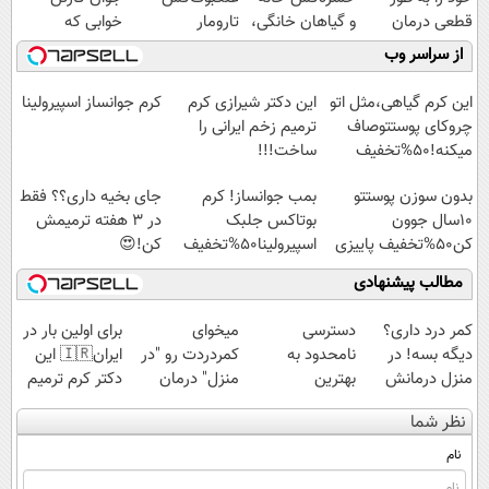
قطعی درمان
و گیاهان خانگی،
تارومار
خوابی که
کنید!
نابودکننده انواع
ازبین‌برنده انواع
میلیاردر شد.
از سراسر وب
◗پرسش‌نامه◖
حشرات خانگی و
عنکبوت
آموزش رایگان
آفات
این کرم گیاهی،مثل اتو
این دکتر شیرازی کرم
کرم جوانساز اسپیرولینا
چروکای پوستتوصاف
ترمیم زخم ایرانی را
میکنه!50%تخفیف
ساخت!!!
بدون سوزن پوستتو
بمب جوانساز! کرم
جای بخیه داری؟؟ فقط
10سال جوون
بوتاکس جلبک
در 3 هفته ترمیمش
کن50%تخفیف پاییزی
اسپیرولینا50%تخفیف
کن!😍
مطالب پیشنهادی
کمر درد داری؟
دسترسی
میخوای
برای اولین بار در
دیگه بسه! در
نامحدود به
کمردردت رو "در
ایران🇮🇷 این
منزل درمانش
بهترین
منزل" درمان
دکتر کرم ترمیم
کن
آموزش‌ها تا روز
کنی؟ (◂فیلم +
کننده 23 روزه
نظر شما
(◀پرسش‌نامه)
کنکور
◂پرسش‌نامه)
ساخت!
نام