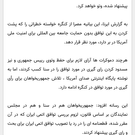
پیامک
سرگرمی
پیشنهاد شده، وتو خواهد کرد.
روانشناسی
فناوری
به گزارش ایرنا، این بیانیه مصرا از کنگره خواسته خطراتی را که پشت
آشپزی
گوناگون
کردن به این توافق بدون حمایت جامعه بین المللی برای امنیت ملی
دانلود
حوادث
آمریکا در بر دارد، مورد نظر قرار دهد.
محیط زیست
سلامت
هرچند دموکرات ها آرای لازم برای حفظ وتوی رییس جمهوری و نیز
مسدود کردن رای گیری در مورد توافق را در سنا کسب کردند، اما به
فرهنگی
نوشته پایگاه اینترنتی صدای آمریکا ، تلاش جمهوریخواهان برای رأی
بین الملل
گیری در مورد توافق در کنگره ادامه دارد.
اجتماعی
حیات وحش
این رسانه افزود: جمهوریخواهان هم در سنا و هم در مجلس
نمایندگان بر اساس قانون، لزوم بررسی توافق اتمی ایران که در آن
سیاست خارجی
مقرر شده، قطعنامه ای را در رد یا تصویب توافق اتمی ایران برای بحث
و رای گیری پیشنهاد کردند.