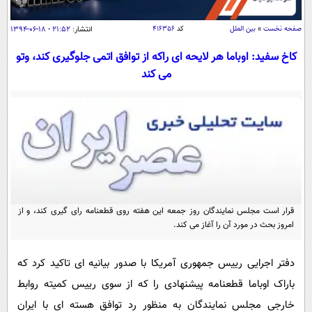
سیاسی
اقتصاد
صفحه نخست
»
بین الملل
کد
۴۱۶۳۵۶
انتشار:
۲۱:۵۲ - ۱۸-۰۶-۱۳۹۴
جامعه
اقتصادی
کاخ سفید: اوباما هر لایحه ای راکه از توافق اتمی جلوگیری کند، وتو
می کند
ورزشی
اجتماعی
خودرو
بین الملل
حوادث
فرهنگ و هنر
سیاست خارجی
سلامت
علم و دانش
یک برش دانایی
قرآن
فناوری و It
محیط زیست
گوناگون
علمی
سفر و تفریح
قرار است مجلس نمایندگان روز جمعه این هفته روی قطعنامه رای گیری کند، و از
فیلم
سرگرمی
اخبار کریپتو
امروز بحث در مورد آن را آغاز می کند.
عصر ایران 2
اقتصاد
باشگاه مغز
دفتر اجرایی رییس جمهوری آمریکا با صدور بیانیه ای تاکید کرد که
آموزش زبان
خواندنی ها و دیدنی ها
ورزش
مجله تصویری سلاح
باراک اوباما قطعنامه پیشنهادی را که از سوی رییس کمیته روابط
داستان کوتاه
سیاست
خارجی مجلس نمایندگان به منظور رد توافق هسته ای با ایران