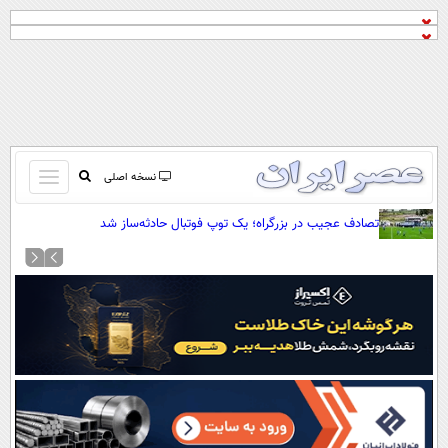
باز
نسخه اصلی
و
صفحه اول
تصادف عجیب در بزرگراه؛ یک توپ فوتبال حادثه‌ساز شد
بسته
تماس با ما
کردن
آرشیو
منو
جستجو
نظرسنجی
آب و هوا
اوقات شرعی
پیوند ها
سواد زندگی