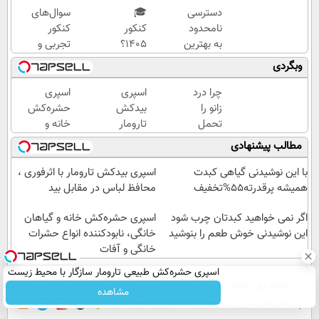
دسترسی
🎓
سوال‌های
نامحدود
کنکور
کنکور
به بهترین
۱۴۰5؟
تجربی و
آموزش‌ها
ماز
ریاضی در
وبگردی
تا روز
تابستون
پکیج ماز
کنکور
و تو یک
چرا درد
اسپری
اسپری
هفتع
زانو را
بیدکش
حشره‌کش
جمع
تحمل
تارومار
خانه و
میکنه
می‌کنی؟
با
گیاهان
مطالب پیشنهادی
🏆
خیلی
اثرفوری
خانگی،
ساده
،
نابودکننده
با این نوشیدنی گیاهی کبدت
اسپری بیدکش تارومار با اثرفوری ،
درمنزل
محافظ
انواع
همیشه پرقدرته55%تخفیف
محافظ لباس در مقابل بید
درمانش
لباس
حشرات
کن
اگر نمی خواهید کبدتان چرب شود
در
خانگی و
اسپری حشره‌کش خانه و گیاهان
این نوشیدنی خوش طعم را بنوشید
مقابل
آفات
خانگی، نابودکننده انواع حشرات
بید
خانگی و آفات
اسپری حشره‌کش طبیعی تارومار سازگار با محیط زیست
صفحه اول
فیلم
عصر ایران۲
درباره عصرایران
تماس با ما
آرشیو
جستجو
و با محافظت طبیعی
مشاهده
پیوندها
نظرسنجی
آب و هوا
اوقات شرعی
سواد زندگی