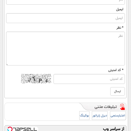
ایمیل
* نظر
* کد امنیتی
اعتبارسنجی
دیزل ژنراتور
بوکینگ
از سراسر وب