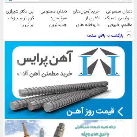
دندان مصنوعی
خریدآمپول‌های
دندان مصنوعی
این دکتر شیرازی
سوئیسی | سبک،
لاغری از
سوئیسی:
کرم ترمیم زخم
مقاوم، طبیعی!
داروخانه های
جدیدترین
ایرانی را
ویزیت
اطرافت، ارسال
فناوری اروپا،
ساخت!!!
بازگشت به بالای صفحه
رایگان+پرداخت
فوری همراه با
سبک و مقاوم |
اقساطی😍
پک یخ!
پرداخت قسطی