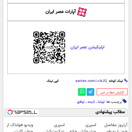
آپارات عصر ایران
اپلیکیشن عصر ایران
لینک کوتاه:
کپی لینک
‌گزارش خطا در خبر
برچسب ها:
اوباما
،
لایحه
،
توافق
مطالب پیشنهادی
آرتروز مفاصل
اسپری
اسپری
ویدیو هولناک از
خود را به طور
حشره‌کش خانه
عنکبوت‌‌کش
جوان کارتن