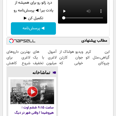
درد زانو رو برای همیشه از
یادت ببر! ◀ پرسش‌نامه رو
تکمیل کن ▶
◀ پرسش‌نامه
مطالب پیشنهادی
این کرم
ویدیو هولناک از
آمپول های
بهترین داروهای
گیاهی،مثل اتو
جوان کارتن
لاغری با یک
لاغری برای
چروکای
خوابی که
میلیون تخفیف
شروع کاهش
پوستتوصاف
میلیاردر شد.
| ارسال از
وزن، ارسال از
تماشاخانه
میکنه!50%تخفیف
آموزش رایگان
داروخانه های
داروخانه های
معتبر
نزدیکت!
ساعت ۸:۱۵ ششم اوت ؛
هیروشیما / وقتی شهر در دیگ