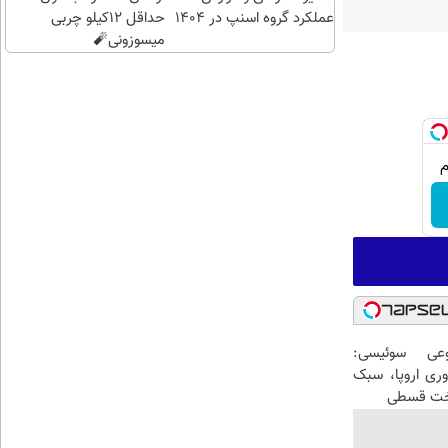
عملکرد گروه اسنپ در ۱۴۰۴
حداقل 12کیلو چربی
میسوزونی🧨
عی سوئیسی:
وری اروپا، سبک
اخت قسطی