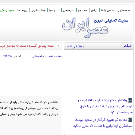
صفحه اول
تماس با ما
آرشیو
جستجو
نظرسنجی
آب و هوا
اوقات شرعی
پیوند ها
سواد زندگی
فیلم
بیشتر »»
حمله پهپادی گسترده صنعا به مواضع عرب
صفحه نخست
»
اجتماعی
کد خبر
۴۱۶۳۸۰
واکنش دکتر پزشکیان به اقدام مادر
هاشمی در ادامه درباره مادر باردار سلما
کردستانی که پول دیه دخترش را خرج
بودند ؛ خب این موضوع پرواضح بود که اشت
مدرسه‌سازی کرد
درمانی باشد که توصیه می شود یعنی همان 
نجات کوهنورد گرفتار در صخره توسط
امدادگران ایتالیایی با طناب ۷۰ متری بالگرد