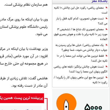
باشگاه مغز
هم سازمان نظام پزشکی است.
معمای ریاضی؛ رکورد حل این چالش 10 ثانیه
است
تست هوش تصویری: کدام کلید قفل را باز
وی با بیان اینکه ما روی مرگ ماد
می کند؟
رئیس دانشگاه علوم پزشکی استان 
معمای تصویری تک شاخ ها / تشخیص 3
می شود.
مورد زیر 10 ثانیه برابر با دقت و هوش بصری فوق
العاده
یک معمای ریاضی/ خیلی ها برای رسیدن به
وزیر بهداشت با بیان اینکه در مر
جواب دچار چالش می شوند، شما چطور؟
افزود: در آن مورد خاص (مادر قروه
فقط تیزبین ها می توانند این معما را در 10
ثانیه حل کنند!
در هیچ مجموعه ای حتی خارج ساخ
تست هوش چالش برانگیز: نابغه های ریاضی
الگوی پنهان این معما را پیدا کنند!
تیزبین ها مچ این ماهی پنهان کار را بگیرند! /
هاشمی گفت: تلاش زیادی از طرف هم
رکورد 10 ثانیه
آن مادر از دست رفته بود.
پربیننده ترین پست همین ی