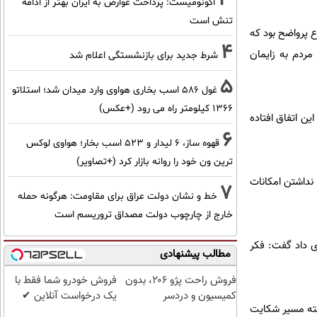
اکونومیست: پرداخت عوارض به ایران بهتر از ادامه
تنش است
ع پرواضح بود که
4
ردم به زایمان
شرط جدید برای بازنشستگی اعلام شد
5
غول 586 اسب بخاری هواوی وارد میدان شد؛ استلاتو
1366 کیلومتر راه می رود (+عکس)
ن اتفاق افتاده
6
قهوه ساز، 6 لیدار و 523 اسب بخار؛ هواوی لوکس
ترین ون خود را روانه بازار کرد (+تصاویر)
 نداشتن امکانات
7
خط و نشان دولت عراق برای مقاومت: هرگونه حمله
خارج از چارچوب دولت مصداق تروریسم است
ی داد گفت: فکر
مطالب پیشنهادی
فروش راحت پژو ۲۰6، بدون
فروش خودرو شما فقط با
کمیسیون و دردسر
یک درخواست آنلاین ✔
لبته مسیر شکایت