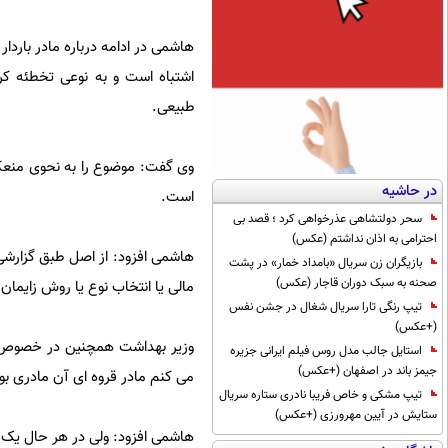
هاشمی در ادامه درباره مادر باردا
اشتباه است و به نوعی تخطئه کر
طبیعی.
وی گفت: موضوع را به نحوی منعکس 
در حاشیه
است.
سحر دولتشاهی عذرخواهی کرد ؛ قصد بی
احترامی به اذان نداشتم (عکس)
هاشمی افزود: از اصل طبق گزارشی 
بازیگران زن سریال «بامداد خمار» در پشت
صحنه به سبک دوران قاجار (عکس)
مالی یا انتخاب نوع یا روش زایمان
تیپ رنگی تارا سریال شغال در جشن نفس
(+عکس)
وزیر بهداشت همچنین در خصوص پر
استایل جالب مدل روس فیلم ایرانی جزیره
جیمز باند در اصفهان (+عکس)
می کنم مادر قروه ای آن مادری بو
تیپ مشکی و خاص فریبا نادری ستاره سریال
ستایش در آیین مهرورزی (+عکس)
هاشمی افزود: ولی در هر حال یک م