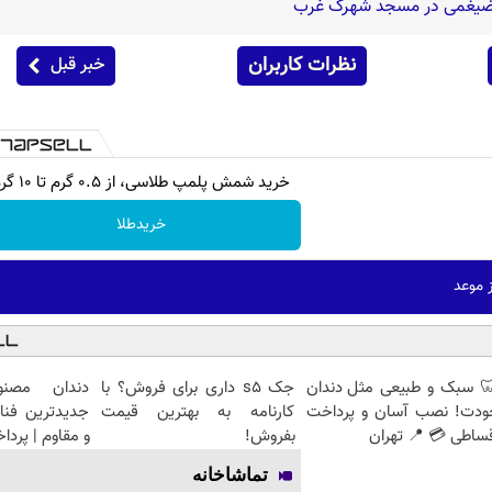
شا ضیغمی در مسجد شهرک غرب
نظرات کاربران
خبر قبل
خرید شمش پلمپ طلاسی، از ۰.۵ گرم تا ۱۰ گرم
خریدطلا
 سبک و طبیعی مثل دندان
جک s5 داری برای فروش؟ با
دندان مصنو
ودت! نصب آسان و پرداخت
کارنامه به بهترین قیمت
جدیدترین فنا
ساطی 💳 📍 تهران
بفروش!
و مقاوم | پرد
تماشاخانه