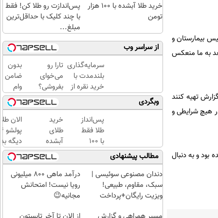
خرید طلا آبشده با 100 هزار
پس‌اندازت رو طلا کن! فقط
تومن
با چند کلیک با حداقل‌ترین
مبلغ...
یس بیمارستان و
از سراسر وب
عد به ما منعکس
سرمایه‌گذاری
تارا رو
بدون
بلندمدت با
می‌خوای
ضامن
خرید نقره از
بفروشی؟
وام
زارش تهیه کنند
دیجی‌کالا
با
بگیر،
وبگردی
خودرو۴۵
طلا
در هیچ شرایطی و
یک‌روزه
بخر
پس‌انداز
خرید
الان طلا
بفروشش
😍
طلا فقط
طلای
با ۱۰۰
آبشده
دیگه بده
هزارتومان
حتی با
سرمایه‌گ
بود و به دنبال
مطالب پیشنهادی
(امن و
۱۰۰هزارتومان
طلا با ا
راحت)
بی‌بهره
دندان مصنوعی سوئیسی |
درآمد ماهی 800 میلیونی
سبک، مقاوم، طبیعی!
رویا نیست! امتحانش
ویزیت رایگان+پرداخت
مجانیه😉
اقساطی😍
مسیر همراهی و گزارش
از الان تا آخر تابستون