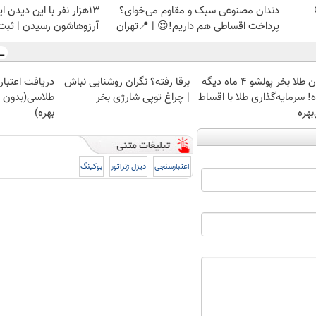
دندان مصنوعی سبک و مقاوم می‌خوای؟
13هزار نفر با این دیدن ا
پرداخت اقساطی هم داریم!😍 | 📍تهران
آرزوهاشون رسیدن | ثبت‌‌
الان طلا بخر پولشو 4 ماه دیگه
برقا رفته؟ نگران روشنایی نباش
دریافت اعتبار 
! سرمایه‌گذاری طلا با اقساط
| چراغ توپی شارژی بخر
طلاسی(بدون 
بهره
بهره)
اعتبارسنجی
دیزل ژنراتور
بوکینگ