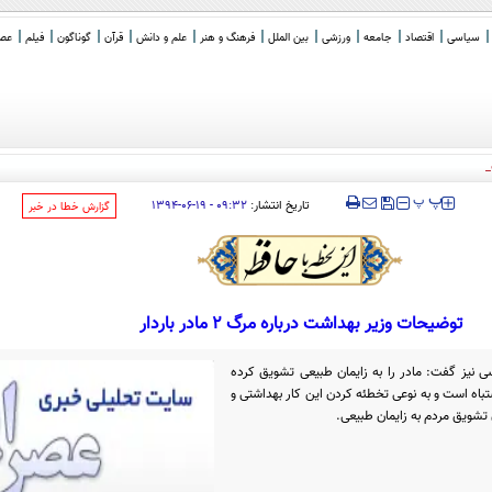
سیاسی
اقتصاد
جامعه
ورزشی
بین الملل
فرهنگ و هنر
علم و دانش
قرآن
گوناگون
فیلم
عصر 
ستان در حضرموت
‍‍‍ پ
پ
تاریخ انتشار:
۰۹:۳۲ - ۱۹-۰۶-۱۳۹۴
‌گزارش خطا در خبر
توضیحات وزیر بهداشت درباره مرگ 2 مادر باردار
سی نیز گفت: مادر را به زایمان طبیعی تشویق کرده
باه است و به نوعی تخطئه کردن این کار بهداشتی و
تشویق مردم به زایمان طبیعی.