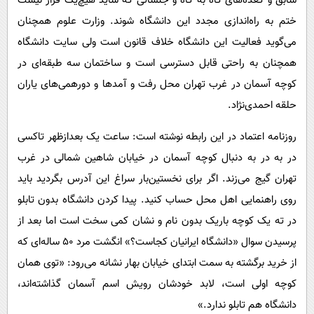
سابق و گعده‌های گاه به گاه و جلساتی که شاید هیچ‌یک قرار نیست
پیامک
سرگرمی
ختم به راه‌اندازی مجدد این دانشگاه شوند. وزارت علوم همچنان
روانشناسی
فناوری
می‌گوید فعالیت این دانشگاه خلاف قانون است ولی سایت دانشگاه
آشپزی
گوناگون
همچنان به راحتی قابل دسترسی است و ساختمان سه طبقه‌ای در
دانلود
کوچه آسمان در غرب تهران محل رفت و آمدها و دورهمی‌های یاران
حوادث
حلقه احمدی‌نژاد.
محیط زیست
روزنامه اعتماد در این رابطه نوشته است: ساعت یک بعدازظهر تاکسی
سلامت
در به در به دنبال کوچه آسمان در خیابان شاهین شمالی در غرب
فرهنگی
تهران گیج می‌زند. اگر برای نخستین‌بار سراغ این آدرس بگردید باید
بین الملل
روی راهنمایی اهل محل حساب کنید. پیدا کردن دانشگاه بدون تابلو
اجتماعی
در ته یک کوچه باریک بدون نام و نشان کمی سخت است اما بعد از
حیات وحش
پرسیدن سوال «دانشگاه ایرانیان کجاست؟» انگشت مرد 50 ساله‌ای که
از خرید برگشته به سمت ابتدای خیابان بهار نشانه می‌رود: «توی همان
سیاست خارجی
کوچه اولی است، لابد خودشان رویش اسم آسمان گذاشته‌اند،
دانشگاه هم تابلو ندارد.»