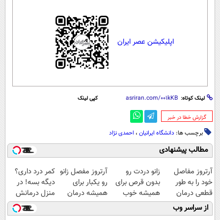
اپلیکیشن عصر ایران
لینک کوتاه:
کپی لینک
‌گزارش خطا در خبر
برچسب ها:
دانشگاه ایرانیان
،
احمدی نژاد
مطالب پیشنهادی
آرتروز مفاصل
زانو دردت رو
آرتروز مفصل زانو
کمر درد داری؟
خود را به طور
بدون قرص برای
رو یکبار برای
دیگه بسه! در
قطعی درمان
همیشه خوب
همیشه درمان
منزل درمانش
کنید!
کن! (قدم اول،
کن!
کن
از سراسر وب
◗پرسش‌نامه◖
پرسش‌نامه)
◗پرسش‌نامه◖
(◀پرسش‌نامه)