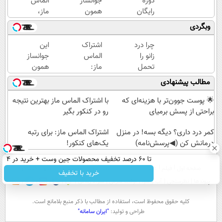
دوره
جوانساز
الماس
رایگان
همون
ماز،
ماز،
جلسه‌ی
خیالت
وبگردی
رتبه
اول
از هر
برتر
پوستتو
کلاس
چرا درد
اشتراک
این
کنکور
جوونتر
و دوره
زانو را
الماس
جوانساز
شو!
می‌کنه
ای
تحمل
ماز:
همون
✨ 2سال
راحته
می‌کنی؟
برای
جلسه‌ی
مطالب پیشنهادی
ماندگاری
خیلی
رتبه
اول
داره
ساده
یک‌های
پوستتو
🌟 پوست جوون‌تر با هزینه‌ای که
با اشتراک الماس ماز بهترین نتیجه
درمنزل
کنکور!
جوونتر
براحتی از پسش برمیای
رو در کنکور بگیر
درمانش
می‌کنه
کن
کمر درد داری؟ دیگه بسه! در منزل
اشتراک الماس ماز: برای رتبه
✨ 2سال
درمانش کن (◀پرسش‌نامه)
یک‌های کنکور!
ماندگاری
داره
تا 60 درصد تخفیف محصولات جین وست + خرید در 4
صفحه اول
فیلم
عصر ایران۲
درباره عصرایران
تماس با ما
آرشیو
جستجو
قسط
خرید با تخفیف
پیوندها
نظرسنجی
آب و هوا
اوقات شرعی
سواد زندگی
كليه حقوق محفوظ است، استفاده از مطالب با ذكر منبع بلامانع است.
طراحی و تولید:
"ایران سامانه"