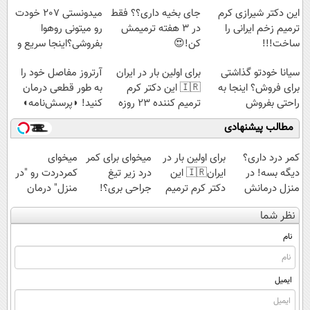
این دکتر شیرازی کرم
جای بخیه داری؟؟ فقط
میدونستی 207 خودت
ترمیم زخم ایرانی را
در 3 هفته ترمیمش
رو میتونی روهوا
ساخت!!!
کن!😍
بفروشی؟اینجا سریع و
راحت بفروش
سیانا خودتو گذاشتی
برای اولین بار در ایران
آرتروز مفاصل خود را
برای فروش؟ اینجا به
🇮🇷 این دکتر کرم
به طور قطعی درمان
راحتی بفروش
ترمیم کننده 23 روزه
کنید! ◗پرسش‌نامه◖
ساخت!
مطالب پیشنهادی
کمر درد داری؟
برای اولین بار در
میخوای برای کمر
میخوای
دیگه بسه! در
ایران🇮🇷 این
درد زیر تیغ
کمردردت رو "در
منزل درمانش
دکتر کرم ترمیم
جراحی بری؟!
منزل" درمان
کن
کننده 23 روزه
◗پرسش‌نامه رو
کنی؟ (◂فیلم +
نظر شما
(◀پرسش‌نامه)
ساخت!
پر کن◖
◂پرسش‌نامه)
نام
ایمیل