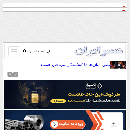
باز
نسخه اصلی
و
صفحه اول
ونس: ایرانی‌ها مذاکره‌کنندگان سرسختی هستند
بسته
تماس با ما
کردن
آرشیو
منو
جستجو
نظرسنجی
آب و هوا
اوقات شرعی
پیوند ها
سواد زندگی