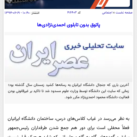
سیاسی
اقتصاد
صفحه نخست
»
اجتماعی
کد
۴۱۶۴۰۳
انتشار:
۱۰:۴۰ - ۱۹-۰۶-۱۳۹۴
جامعه
اقتصادی
پاتوق بدون تابلوی احمدی‌نژادی‌ها
ورزشی
اجتماعی
خودرو
بین الملل
حوادث
فرهنگ و هنر
سیاست خارجی
سلامت
علم و دانش
یک برش دانایی
قرآن
فناوری و It
محیط زیست
گوناگون
آخرین باری که جنجال دانشگاه ایرانیان به رسانه‌ها کشید زمستان سال گذشته بود؛
علمی
سفر و تفریح
زمانی که سایت این دانشگاه توسط وزارت علوم مسدود شد تا تاکید بر غیرقانونی بودن
فیلم
سرگرمی
فعالیت دانشگاه محمود احمدی‌نژاد مکرر شود.
اخبار کریپتو
عصر ایران 2
اقتصاد
باشگاه مغز
آموزش زبان
خواندنی ها و دیدنی ها
ورزش
به نظر می‌رسد در غیاب کلاس‌های درس، ساختمان دانشگاه ایرانیان
مجله تصویری سلاح
فعلاً محفلی است برای دور هم جمع شدن طرفداران رئیس‌جمهور
داستان کوتاه
سیاست