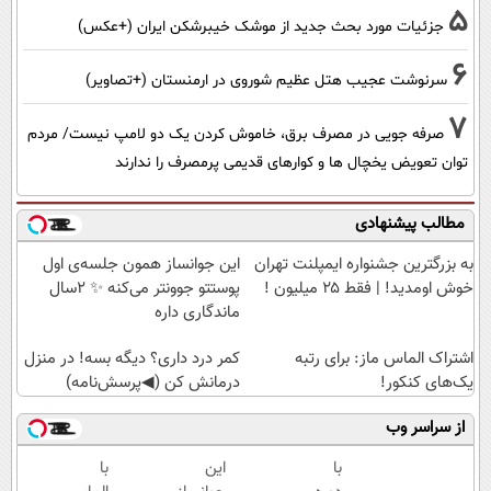
5
جزئیات مورد بحث جدید از موشک خیبرشکن ایران (+عکس)
6
سرنوشت عجیب هتل عظیم شوروی در ارمنستان (+تصاویر)
7
صرفه جویی در مصرف برق، خاموش کردن یک دو لامپ نیست/ مردم
توان تعویض یخچال ها و کوارهای قدیمی پرمصرف را ندارند
مطالب پیشنهادی
به بزرگترین جشنواره ایمپلنت تهران
این جوانساز همون جلسه‌ی اول
خوش اومدید! | فقط ۲۵ میلیون !
پوستتو جوونتر می‌کنه ✨ 2سال
ماندگاری داره
اشتراک الماس ماز: برای رتبه
کمر درد داری؟ دیگه بسه! در منزل
یک‌های کنکور!
درمانش کن (◀پرسش‌نامه)
از سراسر وب
با
این
با