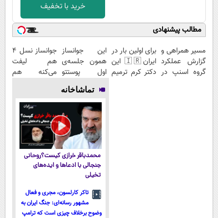
خرید با تخفیف
مطالب پیشنهادی
مسیر همراهی و
برای اولین بار در
این جوانساز
جوانساز نسل 4
گزارش عملکرد
ایران🇮🇷 این
همون جلسه‌ی
هم لیفت
گروه اسنپ در
دکتر کرم ترمیم
اول پوستتو
می‌کنه هم
۱۴۰۴
کننده 23 روزه
جوونتر می‌کنه
پوستتو بازسازی
تماشاخانه
ساخت!
✨ 2سال
کامل 😍 24
ماندگاری داره
ماه ماندگاری
محمدباقر خرازی کیست؟روحانی
جنجالی با ادعاها و ایده‌های
تخیلی
تاکر کارلسون، مجری و فعال
مشهور رسانه‌ای: جنگ ایران به
وضوح برخلاف چیزی است که ترامپ