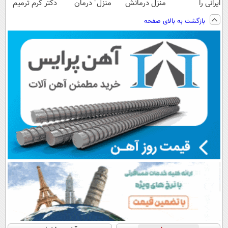
ایرانی را
منزل درمانش
منزل" درمان
دکتر کرم ترمیم
ساخت!!!
کن
کنی؟ (◂فیلم +
کننده 23 روزه
بازگشت به بالای صفحه
(◀پرسش‌نامه)
◂پرسش‌نامه)
ساخت!