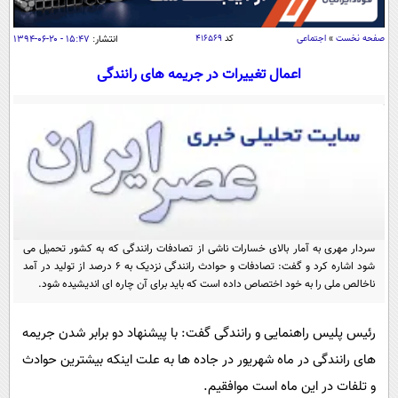
سیاسی
اقتصاد
صفحه نخست
»
اجتماعی
کد
۴۱۶۵۶۹
انتشار:
۱۵:۴۷ - ۲۰-۰۶-۱۳۹۴
جامعه
اقتصادی
اعمال تغییرات در جریمه های رانندگی
ورزشی
اجتماعی
خودرو
بین الملل
حوادث
فرهنگ و هنر
سیاست خارجی
سلامت
علم و دانش
یک برش دانایی
قرآن
فناوری و It
محیط زیست
گوناگون
سردار مهری به آمار بالای خسارات ناشی از تصادفات رانندگی که به کشور تحمیل می
علمی
سفر و تفریح
شود اشاره کرد و گفت: تصادفات و حوادث رانندگی نزدیک به ۶ درصد از تولید در آمد
فیلم
سرگرمی
اخبار کریپتو
ناخالص ملی را به خود اختصاص داده است که باید برای آن چاره ای اندیشیده شود.
عصر ایران 2
اقتصاد
باشگاه مغز
رئیس پلیس راهنمایی و رانندگی گفت: با پیشنهاد دو برابر شدن جریمه
آموزش زبان
خواندنی ها و دیدنی ها
ورزش
مجله تصویری سلاح
های رانندگی در ماه شهریور در جاده ها به علت اینکه بیشترین حوادث
داستان کوتاه
سیاست
و تلفات در این ماه است موافقیم.