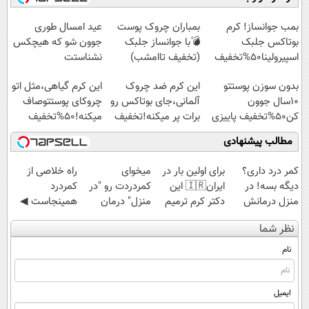
◗پرسش‌نامه◖
امشب)
آموزش رایگان
◗پرسش‌نامه◖
بمب جوانساز! کرم
بمباران چروک پوست
عید امسال طوری
بوتاکس جلبک
💣با جوانساز جلبک
جوون شو که هیچکس
اسپیرولینا50%تخفیف
(تخفیف تاامشب)
نشناستت
بدون سوزن پوستتو
این کرم ضد چروک
این کرم گیاهی،مثل اتو
10سال جوون
آلمانی،جای بوتاکس رو
چروکای پوستتوصاف
کن50%تخفیف پاییزی
برات پر میکنه!تخفیف
میکنه!50%تخفیف
تا امشب
مطالب پیشنهادی
کمر درد داری؟
برای اولین بار در
میخوای
‌راه خلاصی از
دیگه بسه! در
ایران🇮🇷 این
کمردردت رو "در
کمردرد
منزل درمانش
دکتر کرم ترمیم
منزل" درمان
همینجاست ◀
کن
کننده 23 روزه
کنی؟ (◂فیلم +
فقط کافیه فرم
نظر شما
(◀پرسش‌نامه)
ساخت!
◂پرسش‌نامه)
رو پر کنی!
نام
ایمیل