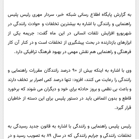
پیامک
سرگرمی
روانشناسی
به گزارش پایگاه اطلاع رسانی شبکه خبر، سردار مهری رئیس پلیس
فناوری
راهنمایی و رانندگی با اشاره به بیشترین تخلفات و حوادث رانندگی در
آشپزی
گوناگون
شهریورو افزایش تلفات انسانی در این ماه گفت: جریمه یکی از
دانلود
حوادث
ابزارهای بازدارنده در بحث پیشگیری از تخلفات است و در کنار آن کار
محیط زیست
فرهنگی و راهنمایی هم نقش مهمی در بهبود فرهنگ ترافیکی دارد.
سلامت
وی با اشاره به اینکه بیش از ۹۰ درصد رانندگان مقررات راهنمایی و
فرهنگی
رانندگی را رعایت می کنند، افزود: تنها درصد کمی اصرار بر تخلف دارند
بین الملل
و باعث بی نظمی و بروز حادثه برای خود و دیگران می شوند که برخورد
اجتماعی
قاطع و بدون اغماض باید در دستور پلیس برای این دسته از خاطیان
حیات وحش
قرار گیرد.
سیاست خارجی
رئیس پلیس راهنمایی و رانندگی با اشاره به قانون جدید رسیدگی به
تخلفات رانندگی و جرایم رانندگی که در سال ۸۹ به تصویب رسید و در