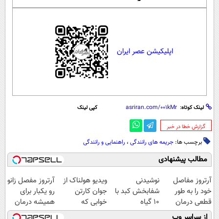
اپلیکیشن عصر ایران
لینک کوتاه:
کپی لینک
‌گزارش خطا در خبر
برچسب ها:
جریمه های رانندگی
،
راهنمایی و رانندگی
مطالب پیشنهادی
آرتروز مفاصل
نوشیدنی
ویدیو هولناک از
آرتروز مفصل زانو
خود را به طور
شفابخش کبد با
جوان کارتن
رو یکبار برای
قطعی درمان
10 گیاه
خوابی که
همیشه درمان
کنید!
موثر(تخفیف تا
میلیاردر شد.
کن!
از سراسر وب