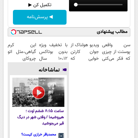
تکمیل کن ▶
◀ پرسش‌نامه
مطالب پیشنهادی
سن واقعی
ویدیو هولناک از
با تخفیف ویژه
این کرم
پوستت از چیزی
جوان کارتن
بدون بوتاکس
گیاهی،مثل اتو
که فکر می‌کنی
خوابی که
۱۰،۱۲ سال
چروکای
بیشتره...
میلیاردر شد.
جوون شو
پوستتوصاف
تماشاخانه
آموزش رایگان
میکنه!50%تخفیف
ساعت ۸:۱۵ ششم اوت ؛
هیروشیما / وقتی شهر در دیگ
قیر می‌جوشید
محمدباقر خرازی کیست؟