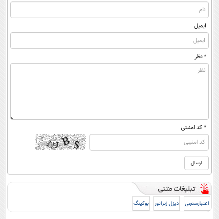
ایمیل
* نظر
* کد امنیتی
اعتبارسنجی
دیزل ژنراتور
بوکینگ