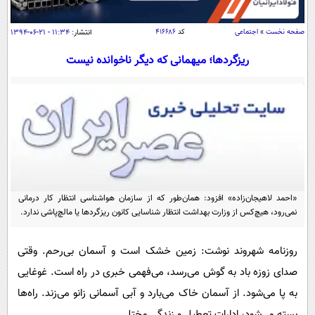
سیاسی
اقتصاد
صفحه نخست
»
اجتماعی
کد
۴۱۶۶۸۶
انتشار:
۱۱:۳۴ - ۲۱-۰۶-۱۳۹۴
جامعه
اقتصادی
ریزگرد‌ها؛ میهمانی که دیگر ناخوانده نیست
ورزشی
اجتماعی
خودرو
بین الملل
حوادث
فرهنگ و هنر
سیاست خارجی
سلامت
علم و دانش
یک برش دانایی
قرآن
فناوری و It
محیط زیست
گوناگون
علمی
«احمد لاهیجان‌زاده» افزود: ‌‌همان‌طور که از سازمان هوا‌شناسی انتظار کار درمانی
سفر و تفریح
نمی‌رود، هیچ‌کس از وزارت بهداشت انتظار شناسایی کانون ریزگرد‌ها یا مالچ‌پاشی ندارد.
فیلم
سرگرمی
اخبار کریپتو
عصر ایران 2
اقتصاد
باشگاه مغز
روزنامه شهروند نوشت: زمین خشک است و آسمان بی‌رحم. وقتی
آموزش زبان
خواندنی ها و دیدنی ها
ورزش
صدای زوزه باد به گوش می‌رسد، می‌فهمی خبری در راه است. غوغایی
مجله تصویری سلاح
به پا می‌شود. از آسمان خاک می‌بارد و آبی آسمانی زانو می‌زند. راه‌ها
داستان کوتاه
سیاست
بسته می‌شود، ادارات تعطیل و زندگی مختل.