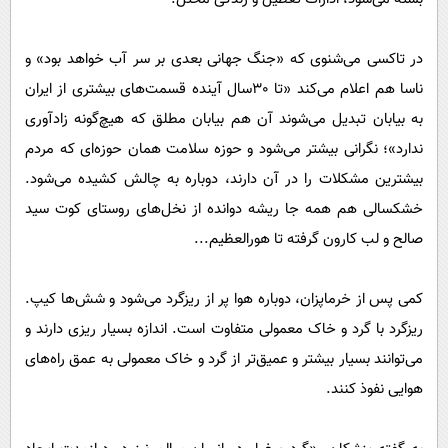
پیامک
سرگرمی
روانشناسی
فناوری
در تاکسی می‌شنوی که «جنگ جهانی بعدی بر سر آب خواهد بود» و
آشپزی
گوناگون
ناسا هم اعلام می‌کند «تا ٣٠‌‌سال آینده قسمت‌های بیشتری از ایران
به بیابان تبدیل می‌شوند آن هم بیابان مطلق که هیچ‌گونه زادآوری
دانلود
حوادث
ندارد»؛ نگرانی بیشتر می‌شود و حوزه سلامت‌‌ همان حوزه‌ای که مردم
محیط زیست
بیشترین مشکلات را در آن دارند، دوباره به چالش کشیده می‌شود.
سلامت
خشکسالی هم همه جا ریشه دوانده از نخل‌های روستای کوت سید
فرهنگی
صالح و لب کارون گرفته تا هورالعظیم...
بین الملل
کمی پس از خرماپزان، دوباره هوا پر از ریزگرد می‌شود و شش‌ها کیپ.
اجتماعی
ریزگرد با گرد و خاک معمولی متفاوت است. اندازه بسیار ریزی دارند و
حیات وحش
می‌توانند بسیار بیشتر و عمیق‌تر از گرد و خاک معمولی به عمق راه‌های
سیاست خارجی
هوایی نفوذ کنند.