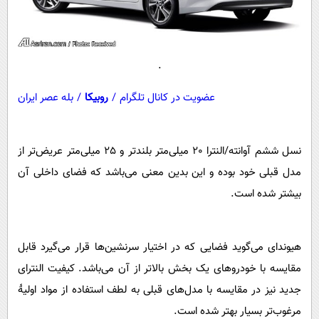
پیامک
سرگرمی
روانشناسی
فناوری
آشپزی
گوناگون
.
دانلود
حوادث
عضویت در کانال تلگرام
/
روبیکا
/
بله عصر ایران
محیط زیست
سلامت
نسل ششم آوانته/النترا 20 میلی‌متر بلندتر و 25 میلی‌متر عریض‌تر از
فرهنگی
مدل قبلی خود بوده و این بدین معنی می‌باشد که فضای داخلی آن
بین الملل
بیشتر شده است
.
اجتماعی
حیات وحش
هیوندای می‌گوید فضایی که در اختیار سرنشین‌ها قرار می‌گیرد قابل
مقایسه با خودروهای یک بخش بالاتر از آن می‌باشد. کیفیت النترای
سیاست خارجی
جدید نیز در مقایسه با مدل‌های قبلی به لطف استفاده از مواد اولیهٔ
مرغوب‌تر بسیار بهتر شده است
.