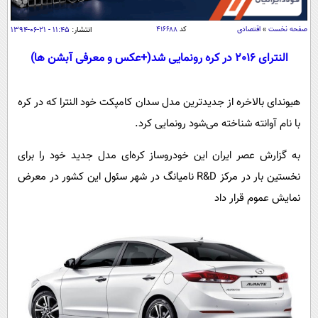
سیاسی
اقتصاد
صفحه نخست
»
اقتصادی
کد
۴۱۶۶۸۸
انتشار:
۱۱:۴۵ - ۲۱-۰۶-۱۳۹۴
جامعه
اقتصادی
النترای 2016 در کره رونمایی شد(+عکس و معرفی آبشن ها)
ورزشی
اجتماعی
خودرو
هیوندای بالاخره از جدیدترین مدل سدان کامپکت خود النترا که در کره
بین الملل
حوادث
با نام آوانته شناخته می‌شود رونمایی کرد.
فرهنگ و هنر
سیاست خارجی
سلامت
علم و دانش
به گزارش عصر ایران این خودروساز کره‌ای مدل جدید خود را برای
یک برش دانایی
قرآن
فناوری و It
نخستین بار در مرکز
R&D
نامیانگ در شهر سئول این کشور در معرض
محیط زیست
نمایش عموم قرار داد
گوناگون
علمی
سفر و تفریح
فیلم
سرگرمی
اخبار کریپتو
عصر ایران 2
اقتصاد
باشگاه مغز
آموزش زبان
خواندنی ها و دیدنی ها
ورزش
مجله تصویری سلاح
داستان کوتاه
سیاست