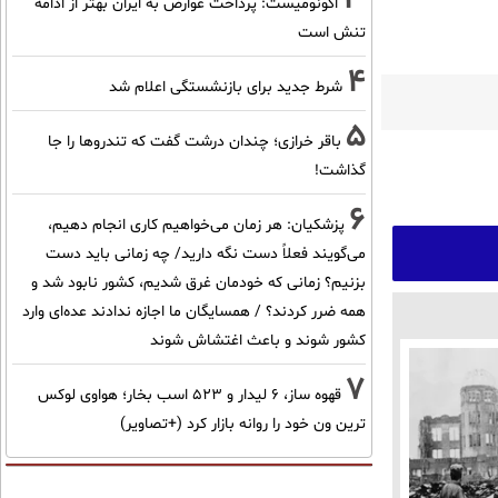
اکونومیست: پرداخت عوارض به ایران بهتر از ادامه
تنش است
4
شرط جدید برای بازنشستگی اعلام شد
5
باقر خرازی؛ چندان درشت گفت که تندروها را جا
گذاشت!
6
پزشکیان: هر زمان می‌خواهیم کاری انجام دهیم،
می‌گویند فعلاً دست نگه دارید/ چه زمانی باید دست
بزنیم؟ زمانی که خودمان غرق شدیم، کشور نابود شد و
همه ضرر کردند؟ / همسایگان ما اجازه ندادند عده‌ای وارد
کشور شوند و باعث اغتشاش شوند
7
قهوه ساز، 6 لیدار و 523 اسب بخار؛ هواوی لوکس
ترین ون خود را روانه بازار کرد (+تصاویر)