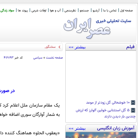
صفحه اول
تماس با ما
آرشیو
جستجو
نظرسنجی
آب و هوا
اوقات شرعی
پیوند ها
سواد زندگی
فیلم
بیشتر »»
سخنگوی کمیسیون ام
_
صفحه نخست
»
سیاسی
کد خبر
۴۱۶۷۹۳
در صورت
۱۰ خوشحالی گل زودتر از موعد
یک مقام سازمان ملل اعلام کرد که
۵ گل استثنایی خولین آلوارز که ارزش
به شمار آوارگان سوری اضافه خوا
چندین بار دیدن دارند
آموزش زبان انگلیسی
بیشتر »»
«یعقوب الحلو» هماهنگ کننده دایم 