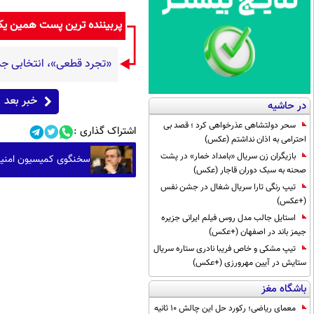
پربیننده ترین پست همین ی
«تجرد قطعی»، انتخابی جد
خبر بعد
در حاشیه
سحر دولتشاهی عذرخواهی کرد ؛ قصد بی
اشتراک گذاری :
احترامی به اذان نداشتم (عکس)
بازیگران زن سریال «بامداد خمار» در پشت
سخنگوی کمیسیون امنیت:
صحنه به سبک دوران قاجار (عکس)
تیپ رنگی تارا سریال شغال در جشن نفس
(+عکس)
استایل جالب مدل روس فیلم ایرانی جزیره
جیمز باند در اصفهان (+عکس)
تیپ مشکی و خاص فریبا نادری ستاره سریال
ستایش در آیین مهرورزی (+عکس)
باشگاه مغز
معمای ریاضی؛ رکورد حل این چالش 10 ثانیه