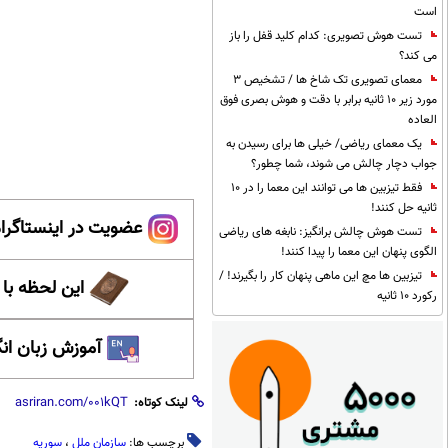
است
تست هوش تصویری: کدام کلید قفل را باز
می کند؟
معمای تصویری تک شاخ ها / تشخیص 3
مورد زیر 10 ثانیه برابر با دقت و هوش بصری فوق
العاده
یک معمای ریاضی/ خیلی ها برای رسیدن به
جواب دچار چالش می شوند، شما چطور؟
فقط تیزبین ها می توانند این معما را در 10
ثانیه حل کنند!
عضویت در اینستاگرام
تست هوش چالش برانگیز: نابغه های ریاضی
الگوی پنهان این معما را پیدا کنند!
تیزبین ها مچ این ماهی پنهان کار را بگیرند! /
این لحظه با
رکورد 10 ثانیه
آموزش زبان ان
لینک کوتاه:
برچسب ها:
سازمان ملل
،
سوریه