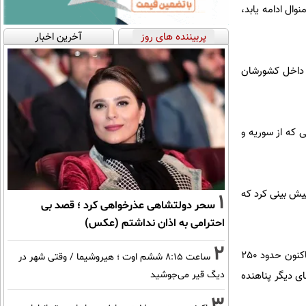
 منوال ادامه یابد،
پربیننده های روز
آخرین اخبار
ر داخل کشورشان
 که از سوریه و
پیش بینی کرد که
1
سحر دولتشاهی عذرخواهی کرد ؛ قصد بی
احترامی به اذان نداشتم (عکس)
2
جنگ تروریست ها با ملت و دولت سوریه که با حمایت غرب و هم پیمانانش وارد پنجمین سال خود شده است تاکنون حدود 250
ساعت ۸:۱۵ ششم اوت ؛ هیروشیما / وقتی شهر در
دیگ قیر می‌جوشید
آواره شده و 4 میلیون نفر به کشورهای دیگر پناهنده
3