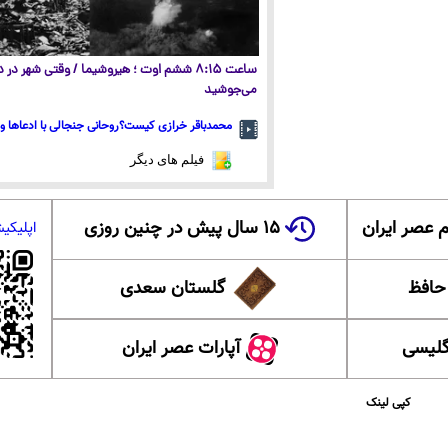
ساعت ۸:۱۵ ششم اوت ؛ هیروشیما / وقتی شهر در
می‌جوشید
محمدباقر خرازی کیست؟روحانی جنجالی با ادعاها و 
فیلم های دیگر
 عصر ایران
۱۵ سال پیش در چنین روزی
اپلیکی
 حافظ
گلستان سعدی
گلیسی
آپارات عصر ایران
کپی لینک