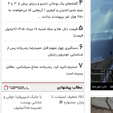
4
گفته‌های یک روحانی تندرو و ردپای بیش از ۳ یا ۴
جرم جدی امنیتی و کیفری / آن‌هایی که می‌خواهند به
۲۵۰ هزار نفر بپیوندند بدانند ...
5
قیمت دلار، طلا و سکه شنبه ۱۷ مرداد ۱۴۰۵ (+جدول
قیمت)
6
دستگیری چهار متهم قتل حمیدرضا رجب‌زاده پس از
شناسایی خودروی ربایش
7
تسنیم تایید کرد: رجب‌زاده، مداح سرشناس، به‌قتل
رسیده است
مطالب پیشنهادی
۲۵٪ تخفیف ایمپلنت تا
با جلبک اسپیرولینا جوانی و
پایان جشنواره 🎁
شادابی پوستت
تضمینه50%تخفیف