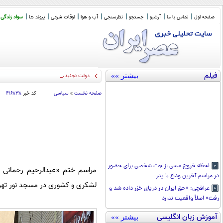
صفحه اول
تماس با ما
آرشیو
جستجو
نظرسنجی
آب و هوا
اوقات شرعی
پیوند ها
سواد زندگی
فیلم
بیشتر »»
دولت نجنبد، طرح ملی کالابرگ به فنا می ر
صفحه نخست
»
سیاسی
کد خبر
۴۱۶۸۳۸
لحظه خروج مسی از جت شخصی برای حضور
مراسم ختم «عبدالرحیم رحمانی ف
در مراسم آخرین وداع با پدر
لشکری و کشوری در مسجد نور تهرا
عراقچی: «حق ایران در دریای خزر داده شد و
رفت» اصلاً واقعیت ندارد
آموزش زبان انگلیسی
بیشتر »»