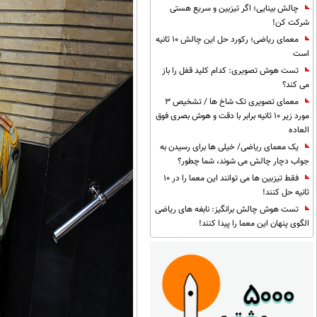
چالش بینایی؛ اگر تیزبین و سریع هستی
شرکت کن!
معمای ریاضی؛ رکورد حل این چالش 10 ثانیه
است
تست هوش تصویری: کدام کلید قفل را باز
می کند؟
معمای تصویری تک شاخ ها / تشخیص 3
مورد زیر 10 ثانیه برابر با دقت و هوش بصری فوق
العاده
یک معمای ریاضی/ خیلی ها برای رسیدن به
جواب دچار چالش می شوند، شما چطور؟
فقط تیزبین ها می توانند این معما را در 10
ثانیه حل کنند!
تست هوش چالش برانگیز: نابغه های ریاضی
الگوی پنهان این معما را پیدا کنند!