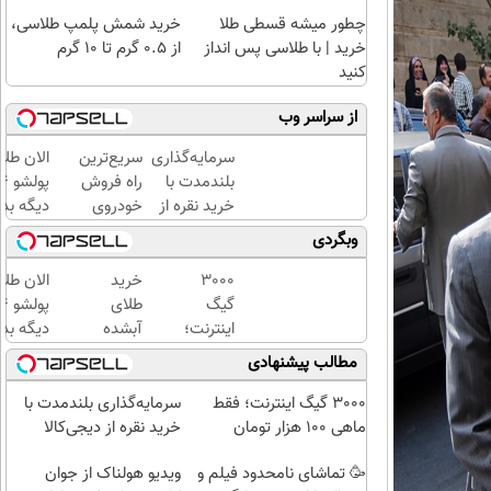
چطور میشه قسطی طلا
خرید شمش پلمپ طلاسی،
خرید | با طلاسی پس انداز
از ۰.۵ گرم تا ۱۰ گرم
کنید
از سراسر وب
سرمایه‌گذاری
سریع‌ترین
الان طلا
بلندمدت با
راه فروش
خرید نقره از
خودروی
دیگه بده
دیجی‌کالا
شما 🚗
سرمایه‌گ
وبگردی
طلا با ا
بی‌بهره
3000
خرید
الان طلا
گیگ
طلای
اینترنت؛
آبشده
دیگه بده
فقط
حتی با
سرمایه‌گ
مطالب پیشنهادی
ماهی
۱۰۰هزارتومان
طلا با ا
100
بی‌بهره
3000 گیگ اینترنت؛ فقط
سرمایه‌گذاری بلندمدت با
هزار
ماهی 100 هزار تومان
خرید نقره از دیجی‌کالا
تومان
🥳 تماشای نامحدود فیلم و
ویدیو هولناک از جوان