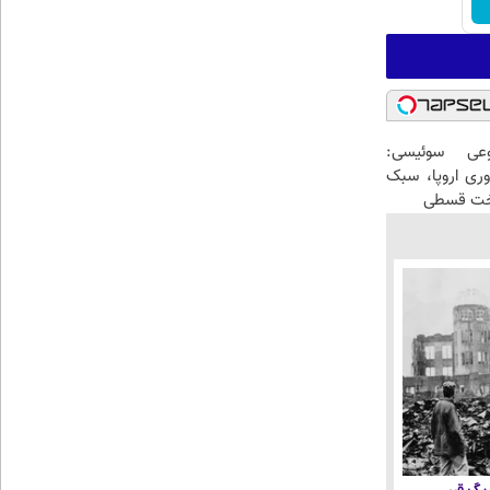
عی سوئیسی:
وری اروپا، سبک
اخت قسطی