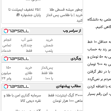
چطور میشه قسطی طلا
۲۵٪ تخفیف ایمپلنت تا
خرید | با طلاسی پس انداز
پایان جشنواره 🎁
لمی به دانشگاه
کنید
از سراسر وب
خرید
شیر آب
انجام
در یک مطالعه میدانی، ناوگان تاکسیرانی شهر تهران را به عنوان یک نمونه آماری در یک بازه دو ماهه و با محاسبه حداقل 10 خط
شمش
چندکاره
تمامی
ه 50 و 900 تومان را قیمت هایی غیر رند به حساب
پلمپ
فقط
خدمات
طلاسی،
1,399,000
خودرویی
آوردیم که معمولا در آنها عمل رند کردن صورت می‌گیرد. در نرخ مصوب سال جاری 150 خط تاکسی، کرایه ای منتهی به 50 تومان و
وبگردی
از ۰.۵
تومان
در محل
87 خط کرایه ای منتهی 900 تومان دارند. حالا با حساب اینکه در 30 درصد از مواقع تاکسی‌هایی که کرایه منتهی به 900 تومان
گرم تا
با یدک
پس‌انداز
خرید
150
را برگردانند و در نهایت با در نظر گرفتن
۱۰ گرم
دات کام
طلا فقط
طلای
میلیون
با ۱۰۰
آبشده
وام 24
 مردم بر نمی‌گردد
هزارتومان
حتی با
ماهه
مطالب پیشنهادی
دل 2.7 میلیارد تومان بود که البته با اضافه کردن
(امن و
۱۰۰هزارتومان
ملت |
، این رقم بسیار
راحت)
تکنوپی
3000 گیگ اینترنت؛ فقط
سرمایه گذاری امن با طلا و
ماهی 100 هزار تومان
نقره دیجی کالا