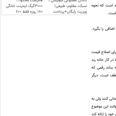
دندان مصنوعی سوئیسی |
⏳فرصت محدود!!
قد است که نحوه
سبک، مقاوم، طبیعی!
3000گیگ اینترنت خانگی
ویزیت رایگان+پرداخت
180 روزه فقط 600
 است.
اقساطی😍
هزارتومان!!
اضافی را بگیرد.
 پای اصلاح قیمت
در کار خانه رند
 بداند رقمی که
لطف است، دیگر
تی کنند ولی به
وانند این موضوع
ود را ارائه کند