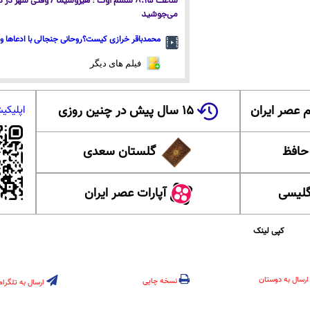
ساعت ۸:۱۵ ششم اوت ؛ هیروشیما / وقتی شهر در
می‌جوشید
محمدباقر خرازی کیست؟روحانی جنجالی با ادعاها و 
فیلم های دیگر
 عصر ایران
۱۵ سال پیش در چنین روزی
اپلیکی
 حافظ
گلستان سعدی
گلیسی
آپارات عصر ایران
کپی لینک
ارسال به دوستان
نسخه چاپی
ارسال به تلگرام