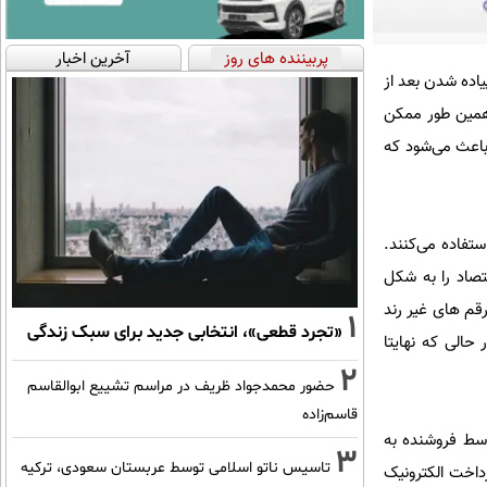
پربیننده های روز
آخرین اخبار
قمی 850 تومان می‌بینید اما زمان پیاده شدن بعد از
1 تومان به شما باز می‌گردد. همین طور ممکن
باعث می‌شود که
ستفاده می‌کنند.
تصاد را به شکل
قم های غیر رند
1
«تجرد قطعی»، انتخابی جدید برای سبک زندگی
حالی که نهایتا
2
حضور محمدجواد ظریف در مراسم تشییع ابوالقاسم
قاسم‌زاده
وسط فروشنده به
3
تاسیس ناتو اسلامی توسط عربستان سعودی، ترکیه
رداخت الکترونیک