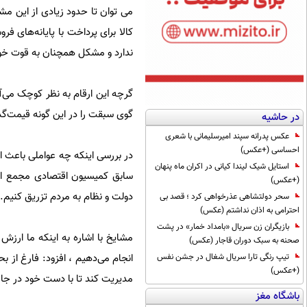
می توان تا حدود زیادی از این 
کالا برای پرداخت با پایانه‌های ف
ندارد و مشکل همچنان به قوت خو
گرچه این ارقام به نظر کوچک می‌آ
گوی سبقت را در این گونه قیمت‌گذار
در حاشیه
عکس پدرانه سپند امیرسلیمانی با شعری
احساسی (+عکس)
در بررسی اینکه چه عواملی باعث 
استایل شیک لیندا کیانی در اکران ماه پنهان
سابق کمیسیون اقتصادی مجمع امور
(+عکس)
دولت و نظام به مردم تزریق کنیم.
سحر دولتشاهی عذرخواهی کرد ؛ قصد بی
احترامی به اذان نداشتم (عکس)
بازیگران زن سریال «بامداد خمار» در پشت
مشایخ با اشاره به اینکه ما ارزش
صحنه به سبک دوران قاجار (عکس)
انجام می‌دهیم ، افزود: فارغ از 
تیپ رنگی تارا سریال شغال در جشن نفس
(+عکس)
مدیریت کند تا با دست خود در جا
باشگاه مغز