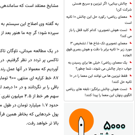
چالش بینایی؛ اگر تیزبین و سریع هستی
مشایخ معتقد است که ساماندهی 
شرکت کن!
معمای ریاضی؛ رکورد حل این چالش 10 ثانیه
است
به گفته وی اصلاح این سیستم به ف
تست هوش تصویری: کدام کلید قفل را باز
سپرده شود؛ گر چه ما هنور بعد از 30 سال ادعای پیشرفت علمی، جرأت نمی کنیم سیستم خود را به علمی و دانشگاهی کنیم.
می کند؟
معمای تصویری تک شاخ ها / تشخیص 3
مورد زیر 10 ثانیه برابر با دقت و هوش بصری فوق
العاده
یک معمای ریاضی/ خیلی ها برای رسیدن به
جواب دچار چالش می شوند، شما چطور؟
فقط تیزبین ها می توانند این معما را در 10
ثانیه حل کنند!
تست هوش چالش برانگیز: نابغه های ریاضی
الگوی پنهان این معما را پیدا کنند!
سهم هر خط از 4.5
پول خردهایی که بخاطر همین فرآین
بالا تر خواهد رفت.