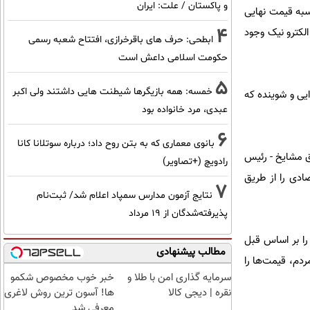
و پاکستان / علت: ایران
سبه قیمت نهایی
4
الکترو نیک وجود
ابطحی: حرف های باقرخرازی، افتتاح شعبه رسمی
حکومت اسلامی داعش است
5
خمسه: همه بازیگرها شیطنت هایی داشتند ولی اکبر
ایی و شوینده که
عبدی، مرد خانواده بود
6
بانوی معماری که به بتن روح داد؛ درباره سوتلانا کانا
ق مشایخ - رئیس
رادویچ (+تصاویر)
ادی را از طریق
7
نتایج آزمون مدارس سمپاد اعلام شد/ ثبت‌نام
پذیرفته‌شدگان از ۱۹ مرداد
را بر اساس قبل
مطالب پیشنهادی
دم، قیمت‌ها را
سرمایه گذاری امن با طلا و
خبر خوب مخصوص شکمو
نقره | دیجی کالا
ها! آسون ترین روش لاغری
معرفی شد