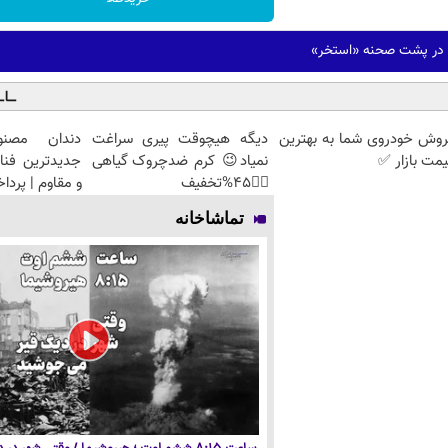
ه در پشت صحنه «استخر»
روش خودروی شما به بهترین
دیگه هیچوقت پیری سراغت
دندان مصنو
مت بازار ✅
نمیاد😉 کرم ضدچروک گیاهی
جدیدترین فنا
👈🏻45%تخفیف
و مقاوم | پرد
تماشاخانه