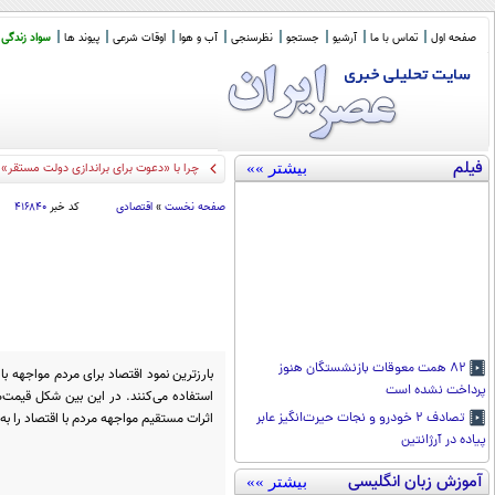
صفحه اول
تماس با ما
آرشیو
جستجو
نظرسنجی
آب و هوا
اوقات شرعی
پیوند ها
سواد زندگی
فیلم
بیشتر »»
چرا با «دعوت برای براندازی دولت مستقر» 
صفحه نخست
»
اقتصادی
کد خبر
۴۱۶۸۴۰
۸۲ همت معوقات بازنشستگان هنوز
بارزترین نمود اقتصاد برای مردم مواجهه با
پرداخت نشده است
استفاده می‌کنند. در این بین شکل قیمت‌
اثرات مستقیم مواجهه مردم با اقتصاد را به
تصادف ۲ خودرو و نجات حیر‌ت‌انگیز عابر
پیاده در آرژانتین
آموزش زبان انگلیسی
بیشتر »»