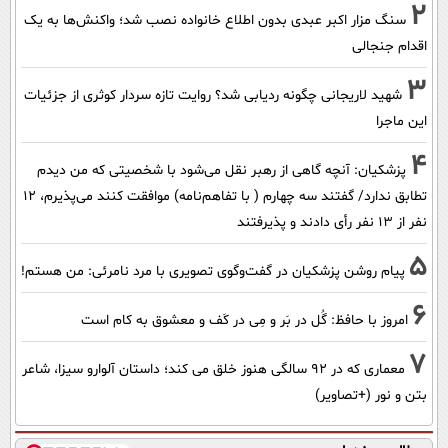
2
سنگ مزار اکبر عبدی بدون اطلاع خانواده نصب شد؛ واکنش‌ها به یک
اقدام جنجالی
3
شهید لاریجانی چگونه ردیابی شد؟ روایت تازه سردار کوثری از جزئیات
این ماجرا
4
پزشکیان‌: آنچه گاهی از رهبر نقل می‌شود با شخصیتی که من دیدم
تطابق ندارد/ گفتند سه چهارم ( با تفاهم‌نامه) موافقت کنند می‌پذیرم، 12
نفر از 13 نفر رأی دادند و پذیرفتند
5
پیام روشن پزشکیان در گفت‌و‌گوی تصویری با مرد نامرئی: من هستم!
6
امروز با حافظ: گُل در بَر و مِی در کَف و معشوق به کام است
7
معماری که در 92 سالگی هنوز خلق می کند؛ داستان آلوارو سیزا، شاعر
بتن و نور (+تصاویر)