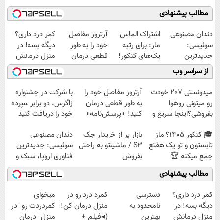
مطالب پیشنهادی
دندان مصنوعی
اشتراک الماس
آرتروز مفاصل
کمر درد داری؟
سوئیسی:
ماز: برای رتبه
خود را به طور
دیگه بسه! در
جدیدترین
یک‌های کنکور!
قطعی درمان
منزل درمانش
فناوری اروپا،
کنید!
کن
از سراسر وب
سبک و مقاوم |
◗پرسش‌نامه◖
(◀پرسش‌نامه)
پرداخت قسطی
میدونستی 207 خودت
آرتروز مفاصل خود را
با شرکت در جشنواره
رو میتونی روهوا
به طور قطعی درمان
زاگرس، دو برابر سپرده
بفروشی؟اینجا سریع و
کنید! ◗پرسش‌نامه◖
خود را دریافت کنید
راحت بفروش
🎓 کنکور ۱۴۰5؟ ماز
بازار پر از خریدار جک
دندان مصنوعی
تابستون و تو یک هفتع
S3 / ماشینتو به راحتی
سوئیسی: جدیدترین
جمع میکنه 🏆
بفروش
فناوری اروپا، سبک و
مقاوم | پرداخت
مطالب پیشنهادی
قسطی
کمر درد داری؟
دسترسی
کمرد درد رو در
میخوای
دیگه بسه! در
نامحدود به
منزل درمان کن!
کمردردت رو "در
منزل درمانش
بهترین
(◂فیلم +
منزل" درمان