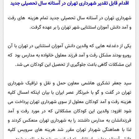
سیاسی
اقدام قابل تقدیر شهرداری تهران در آستانه سال تحصیلی جدید
اقتصاد
شهرداری تهران در آستانه سال تحصیلی جدید تمام هزینه های رفت
جامعه
اقتصادی
و آمد دانش آموزان استثنایی شهر تهران را بر عهده گرفت.
ورزشی
اجتماعی
خودرو
بین الملل
حوادث
یکی از دغدغه هایی که والدین دانش آموزان استثنایی در تهران با آن
فرهنگ و هنر
روبرو بودند مشکل رفت و آمد فرزند معلول خانواده به مدارس بود که
سیاست خارجی
سلامت
این مشکلات گاهی باعث جلوگیری از تحصیل این کودکان می شد.
علم و دانش
یک برش دانایی
قرآن
فناوری و It
محیط زیست
سید جعفر تشکری هاشمی معاون حمل و نقل و ترافیک شهرداری
گوناگون
علمی
سفر و تفریح
تهران در گفت و گو با خبرنگار عصر ایران با بیان اینکه امسال کلیه
فیلم
سرگرمی
اخبار کریپتو
هزینه رفت و آمد کودکان معلول از سوی شهرداری تهران پرداخت می
عصر ایران 2
اقتصاد
باشگاه مغز
شود افزود: والدین این کودکان مشکلاتی که در مورد رفت و آمد
آموزش زبان
خواندنی ها و دیدنی ها
ورزش
فرزندانشان به مدارس داشتند را به شهرداری تهران منعکس کردند و
مجله تصویری سلاح
لذا با هماهنگی شهردار تهران مقرر شد هرینه های سرویس کلیه
داستان کوتاه
سیاست