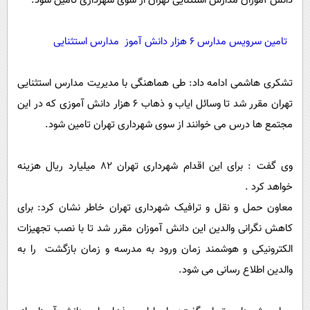
دانش آموزان مدارس استثنایی تهران از سوی شهرداری تامین شود.
پیامک
سرگرمی
روانشناسی
فناوری
تامین سرویس مدارس 6 هزار دانش آموز مدارس استثنایی
آشپزی
گوناگون
دانلود
تشکری هاشمی ادامه داد: طی هماهنگی با مدیریت مدارس استثنایی
حوادث
تهران مقرر شد تا وسائل ایاب و ذهاب 6 هزار دانش آموزی که در این
محیط زیست
مجتمع ها درس می خوانند از سوی شهرداری تهران تامین شود.
سلامت
فرهنگی
وی گفت : برای این اقدام شهرداری تهران 82 میلیارد ریال هزینه
خواهد کرد .
بین الملل
معاون حمل و نقل و ترافیک شهرداری تهران خاطر نشان کرد: برای
اجتماعی
کاهش نگرانی والدین این دانش آموزان مقرر شد تا با نصب تجهیزات
حیات وحش
الکترونیکی و هوشمند زمان ورود به مدرسه و زمان بازگشت را به
سیاست خارجی
والدین اطلاع رسانی می شود.