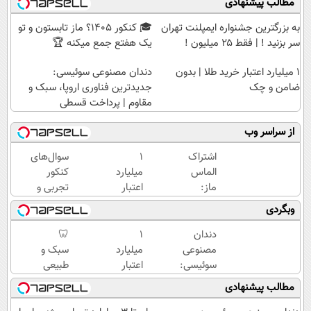
مطالب پیشنهادی
به بزرگترین جشنواره ایمپلنت تهران
🎓 کنکور ۱۴۰5؟ ماز تابستون و تو
سر بزنید ! | فقط ۲۵ میلیون !
یک هفتع جمع میکنه 🏆
۱ میلیارد اعتبار خرید طلا | بدون
دندان مصنوعی سوئیسی:
ضامن و چک
جدیدترین فناوری اروپا، سبک و
مقاوم | پرداخت قسطی
از سراسر وب
اشتراک
۱
سوال‌های
الماس
میلیارد
کنکور
ماز:
اعتبار
تجربی و
یادگیری
خرید
ریاضی در
وبگردی
بدون
طلا |
پکیج ماز
محدودیت
بدون
دندان
۱
🦷
تا کنکور
ضامن
مصنوعی
میلیارد
سبک و
و چک
سوئیسی:
اعتبار
طبیعی
جدیدترین
خرید
مثل
مطالب پیشنهادی
فناوری
طلا |
دندان