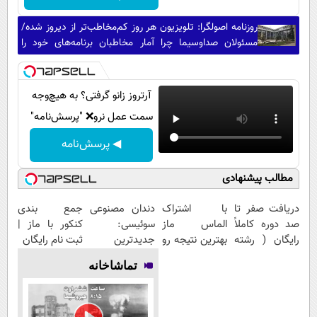
روزنامه اصولگرا: تلویزیون هر روز کم‌مخاطب‌تر از دیروز شده/
مسئولان صداوسیما چرا آمار مخاطبان برنامه‌های خود را
محرمانه کرده‌اند؟
آرتروز زانو گرفتی؟ به هیچ‌وجه
سمت عمل نرو❌ "پرسش‌نامه"
◀ پرسش‌نامه
مطالب پیشنهادی
دریافت صفر تا
با اشتراک
دندان مصنوعی
جمع بندی
صد دوره کاملاً
الماس ماز
سوئیسی:
کنکور با ماز |
رایگان ( رشته
بهترین نتیجه رو
جدیدترین
ثبت نام رایگان
ریاضی، تجربی،
در کنکور بگیر
فناوری اروپا،
تماشاخانه
انسانی)
سبک و مقاوم |
پرداخت قسطی