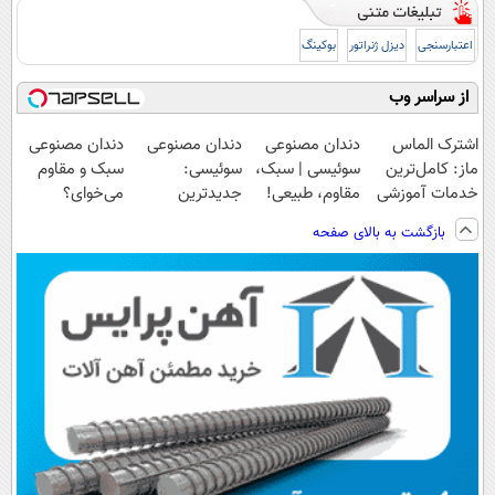
اعتبارسنجی
دیزل ژنراتور
بوکینگ
از سراسر وب
اشترک الماس
دندان مصنوعی
دندان مصنوعی
دندان مصنوعی
ماز: کامل‌ترین
سوئیسی | سبک،
سوئیسی:
سبک و مقاوم
خدمات آموزشی
مقاوم، طبیعی!
جدیدترین
می‌خوای؟
برای کنکوری‌ها
ویزیت
فناوری اروپا،
پرداخت اقساطی
بازگشت به بالای صفحه
رایگان+پرداخت
سبک و مقاوم |
هم داریم!😍 |
اقساطی😍
پرداخت قسطی
📍تهران