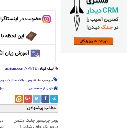
عضویت در اینستاگرام
این لحظه با
آموزش زبان ان
لینک کوتاه:
برچسب ها:
تندیس
،
بانک صادرات
،
روب
بازدید از صفحه اول
مطالب پیشنهادی
پودر چربیسوز جلبک دشمن
دی
درجه یک چاقی شکمی!
نم