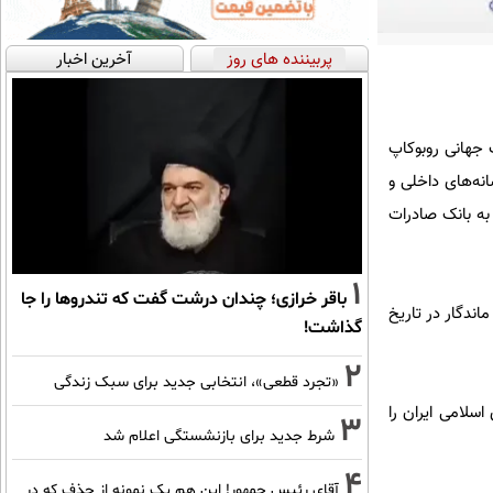
پربیننده های روز
آخرین اخبار
 جهانی روبوکاپ
انه‌های داخلی و
به بانک صادرات
1
باقر خرازی؛ چندان درشت گفت که تندروها را جا
اندگار در تاریخ
گذاشت!
2
«تجرد قطعی»، انتخابی جدید برای سبک زندگی
سلامی ایران را
3
شرط جدید برای بازنشستگی اعلام شد
4
آقای رئیس جمهور! این هم یک نمونه از حذف که در