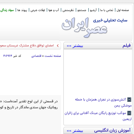
صفحه اول
تماس با ما
آرشیو
جستجو
نظرسنجی
آب و هوا
اوقات شرعی
پیوند ها
سواد زندگی
فیلم
بیشتر »»
امضای توافق دفاع مشترک عربستان سعودی
صفحه نخست
»
اقتصادی
کد خبر
۴۱۶۹۶۴
آتش‌سوزی در نجران همزمان با حمله
در قسمتی از این لوح تقدیر آمده‌است: «ح
موشکی یمن
روباتیک جهان سندی ماندگار در تاریخ و ک
موکب توزیع رایگان عینک آفتابی برای زائران
اربعین
آموزش زبان انگلیسی
بیشتر »»