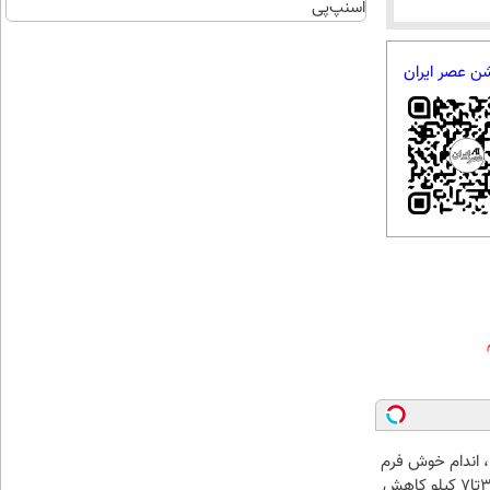
اسنپ‌پی
شن عصر ایران
، اندام خوش فرم
آرزو نیست! (3تا7 کیلو کاهش