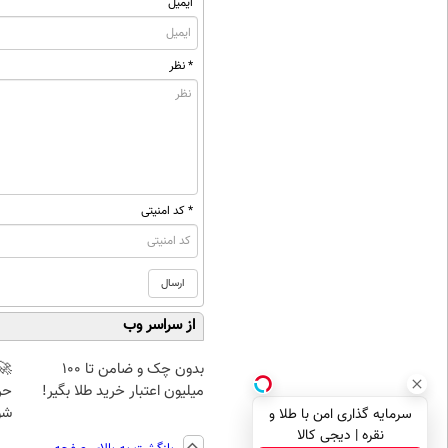
ایمیل
* نظر
* کد امنیتی
از سراسر وب
بدون چک و ضامن تا 100
🚀
میلیون اعتبار خرید طلا بگیر!
حرف
شو
سرمایه گذاری امن با طلا و
نقره | دیجی کالا