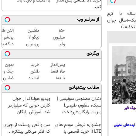
خرید | با طلاسی پس انداز
با امنیت و بازده بالا
کنید
این آقای58ساله با کرم
از سراسر وب
ضدچروک جلبک10سال جوان
تخفیف)
150
ماشین
الان طلا
میلیون
تیگو 7
وام
پرو برای
دیگه بده
بگیر،
فروش
سرمایه‌گ
وبگردی
طلای
داری؟
طلا با ا
آب
اینجا
بی‌بهره
پس‌انداز
خرید
بدون
شده و
سریع
طلا فقط
طلای
چک و
زینتی
بفروشش
با ۱۰۰
آبشده
ضامن
بخر
هزارتومان
حتی با
تا 100
مطالب پیشنهادی
(امن و
۱۰۰هزارتومان
میلیون
راحت)
اعتبار
دندان مصنوعی سوئیسی |
ویدیو هولناک از جوان
خرید
سبک، مقاوم، طبیعی!
کارتن خوابی که میلیاردر
 دیگ قیر
طلا
ویزیت رایگان+پرداخت
شد. آموزش رایگان
بگیر!
اقساطی😍
جشنواره فروش مودم های
سن واقعی پوستت از چیزی
ایده‌های تخیلی
LTE ‼️ خرید قسطی با
که فکر می‌کنی بیشتره...