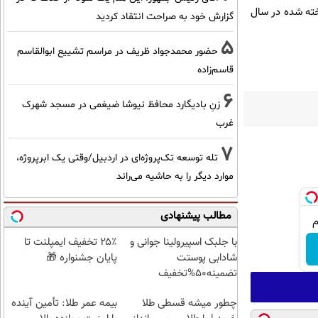
ين ساخته شده در سال
گزارش خود به صراحت انتقاد کردید
5
حضور محمدجواد ظریف در مراسم تشییع ابوالقاسم
قاسم‌زاده
6
زنِ بادیگارد محافظ نیوشا ضیغمی در مسجد شهرک
غرب
7
تله توسعه تک‌پروژه‌ای در اردبیل/وقتی یک ابرپروژه،
موارد دیگر را به حاشیه می‌راند
مطالب پیشنهادی
با جلبک اسپیرولینا جوانی و
۲۵٪ تخفیف ایمپلنت تا
شادابی پوستت
پایان جشنواره 🎁
تضمینه50%تخفیف
چطور میشه قسطی طلا
بیمه عمر طلا: تأمین آینده