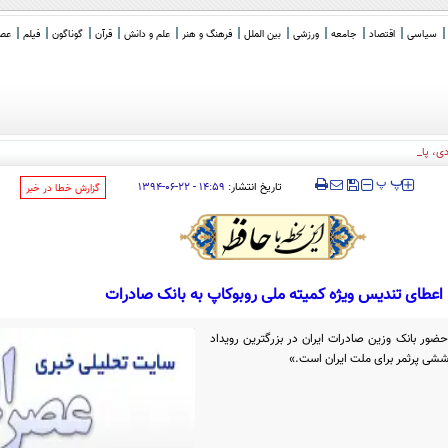
سیاسی
اقتصاد
جامعه
ورزشی
بین الملل
فرهنگ و هنر
علم و دانش
قرآن
گوناگون
فیلم
عصر 
، پاکستان و ترکیه
‍‍‍ پ
پ
تاریخ انتشار:
۱۴:۵۹ - ۲۲-۰۶-۱۳۹۴
‌گزارش خطا در خبر
اعطای تنديس ويژه کمیته ملی روبوکاپ به بانک صادرات
ضور بانک وزین صادرات ایران در بزرگترین رویداد
وششی پرثمر برای ملت ایران است.»