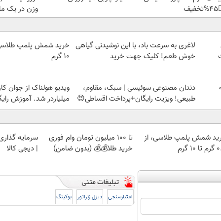
ن در یک ماه)
👈
لاغری به سرعت باد، با این نوشیدنی گیاهی
۱۰ گرم
خوش طعم! کلیک جهت خرید
 از جوان کارتن خوابی که
دندان مصنوعی سوئیسی | سبک، مقاوم،
هم پ
لیاردر شد. آموزش رایگان
طبیعی! ویزیت رایگان+پرداخت اقساطی😍
 با طلا و نقره
تا 100 میلیون تومان وام فوری
خرید شمش پلمپ طلاسی، 
| دیجی کالا
خرید طلا💰💰 (بدون ضامن)
۰.۵ گرم
بوکینگ
دیزل ژنراتور
اعتبارسنجی