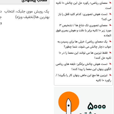
مطالب پیشنهادی
معمای ریاضی؛ رکورد حل این چالش 10 ثانیه
است
پک رویش موی جلبک، انتخاب
د
تست هوش تصویری: کدام کلید قفل را باز
بهترین ها(تخفیف ویژه)
ج
می کند؟
و 
معمای تصویری تک شاخ ها / تشخیص 3
مورد زیر 10 ثانیه برابر با دقت و هوش بصری فوق
العاده
یک معمای ریاضی/ خیلی ها برای رسیدن به
جواب دچار چالش می شوند، شما چطور؟
فقط تیزبین ها می توانند این معما را در 10
ثانیه حل کنند!
تست هوش چالش برانگیز: نابغه های ریاضی
الگوی پنهان این معما را پیدا کنند!
تیزبین ها مچ این ماهی پنهان کار را بگیرند! /
رکورد 10 ثانیه