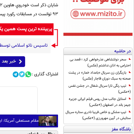
٩٣ توانست در مسابقات ركورد پيست شهر آستين در تكزاس امريكا ركورد مسابقات را بشكند.
پربیننده ترین پست همین ی
تاسیس ناتو اسلامی توسط 
در حاشیه
سحر دولتشاهی عذرخواهی کرد ؛ قصد بی
خبر بعد
احترامی به اذان نداشتم (عکس)
بازیگران زن سریال «بامداد خمار» در پشت
اشتراک گذاری :
صحنه به سبک دوران قاجار (عکس)
تیپ رنگی تارا سریال شغال در جشن نفس
(+عکس)
استایل جالب مدل روس فیلم ایرانی جزیره
جیمز باند در اصفهان (+عکس)
تیپ مشکی و خاص فریبا نادری ستاره سریال
ستایش در آیین مهرورزی (+عکس)
مقام مستعفی آمریکا: ای
باشگاه مغز