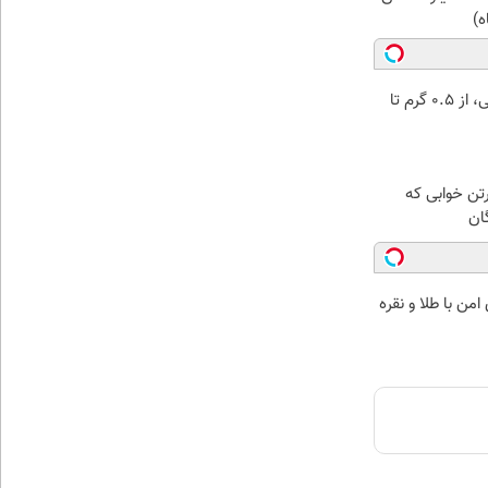
ه)
خرید شمش پلمپ طلاسی، از ۰.۵ گرم تا
رتن خوابی که
ان
من با طلا و نقره