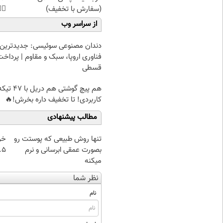
45%تخفیف
(سفارش با تخفیف)
از سراسر وب
دندان مصنوعی سوئیسی: جدیدترین
فناوری اروپا، سبک و مقاوم | پرداخت
قسطی
یچ گوشتی هم دریل با 47 تیکه
کاربردی! تا تخفیف داره بخرش!🔥
مطالب پیشنهادی
از
تنها روش طبیعی که پوستت رو
 تا ۱۰ گرم
بصورت عمقی ابرسانی و نرم
میکنه
نظر شما
نام