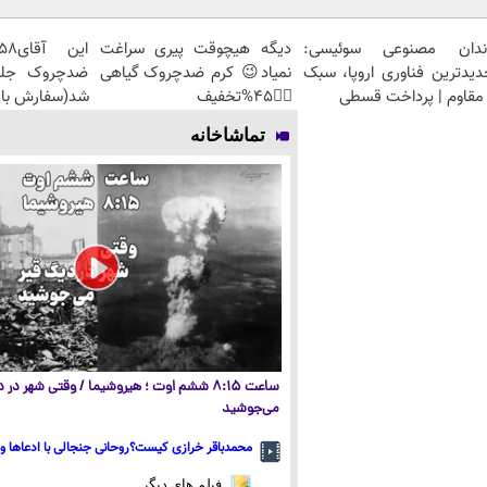
ندان مصنوعی سوئیسی:
دیگه هیچوقت پیری سراغت
دیدترین فناوری اروپا، سبک
نمیاد😉 کرم ضدچروک گیاهی
مقاوم | پرداخت قسطی
👈🏻45%تخفیف
شد(سفارش با 
تماشاخانه
ساعت ۸:۱۵ ششم اوت ؛ هیروشیما / وقتی شهر در
می‌جوشید
محمدباقر خرازی کیست؟روحانی جنجالی با ادعاها و 
فیلم های دیگر