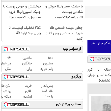
با جلبک اسپیرولینا جوانی و
درخشش و جوانی پوست با
شادابی پوستت
جلبک اسپیرولینا! خرید
تضمینه50%تخفیف
محصول با تخفیف ویژه
چطور میشه قسطی طلا
۲۵٪ تخفیف ایمپلنت تا
خرید | با طلاسی پس انداز
پایان جشنواره 🎁
کنید
گیری از اعتیاد
از سراسر وب
150
ماشین
🌟
میلیون
چانگان
می‌خوای
وام خرید
برای
مثل
این آقای58ساله با کرم
آیفون 17
فروش
رتبه‌برتر
ضدچروک جلبک10سال جوان
وبگردی
پرومکس
داری؟
بدرخشی
تخفیف)
نارنجی!
اینجا
همین
پس‌انداز
خرید
الان طلا
سریع
الان دور
طلا فقط
طلای
بفروشش
الماس
با ۱۰۰
آبشده
دیگه بده
ماز رو
هزارتومان
حتی با
سرمایه‌گ
مطالب پیشنهادی
شروع ک
(امن و
۱۰۰هزارتومان
طلا با ا