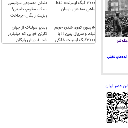
راحت)
بی‌بهره
3000 گیگ اینترنت؛ فقط
دندان مصنوعی سوئیسی |
ماهی 100 هزار تومان
سبک، مقاوم، طبیعی!
ویزیت رایگان+پرداخت
اقساطی😍
🔥بدون تموم شدن حجم
ویدیو هولناک از جوان
فیلم و سریال ببین !! با
کارتن خوابی که میلیاردر
3000گیگ اینترنت خانگی
شد. آموزش رایگان
 دیگ قیر
پیشگ
ایده‌های تخیلی
شن عصر ایران