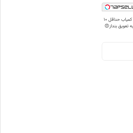
با این گیاهان کمیاب حداقل 10
ه تعویق بنداز😍