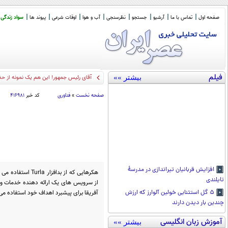
صفحه اول
تماس با ما
آرشیو
جستجو
نظرسنجی
آب و هوا
اوقات شرعی
پیوند ها
سواد زندگی
فیلم
بیشتر »»
آقای رئیس جمهور! این هم یک نمونه از حذ
صفحه نخست
»
فناوری
کد خبر
۴۱۶۹۸۱
افزایش قربانیان تیراندازی در مدرسۀ
هکرهایی که از بدا
تایلندی
از سرویس های یک ارائه دهنده خدمات ویدی
آفریقا برای پیشبرد اهداف خود استفاده می 
۵ گل استثنایی خولین آلوارز که ارزش
چندین بار دیدن دارند
آموزش زبان انگلیسی
بیشتر »»