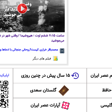
ساعت ۸:۱۵ ششم اوت ؛ هیروشیما / وقتی شهر در
می‌جوشید
محمدباقر خرازی کیست؟روحانی جنجالی با ادعاها و 
فیلم های دیگر
 عصر ایران
۱۵ سال پیش در چنین روزی
اپلیکی
 حافظ
گلستان سعدی
گلیسی
آپارات عصر ایران