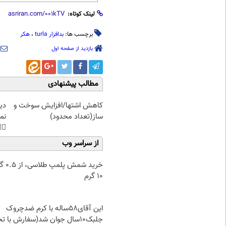
لینک کوتاه:
هکر
،
بدافزار turla
برچسب ها:
بازدید از صفحه اول
مطالب پیشنهادی
غت
کاهش اشتها/افزایش سوخت و
هی
ساز(تعداد محدود)
45%تخفیف
از سراسر وب
۰.۵ گرم تا
۱۰ گرم
این آقای58ساله با کرم ضدچروک
جلبک10سال جوان شد(سفارش با تخفیف)