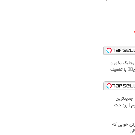
پودرجلبک بخور و
کن👌🏻 با تخفیف
 جدیدترین
وم | پرداخت
رتن خوابی که
ان