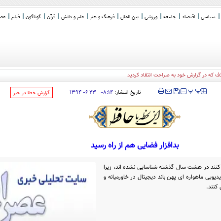
سیاسی
اقتصاد
جامعه
ورزشی
بین الملل
فرهنگ و هنر
علم و دانش
قرآن
گوناگون
فیلم
عصر 
ف که در گزارش خود به صراحت انتقاد کردید
‍‍‍ پ
پ
تاریخ انتشار:
۰۸:۱۴ - ۲۳-۰۶-۱۳۹۴
‌گزارش خطا در خبر
بدافزار فضایی هم از راه رسید
فزار Turla استفاده می کنند در هشت سال گذشته شناسایی نشده اند، زیرا
ویی ماهواره ای پهن باند دیجیتال در خاورمیانه و
کنند.