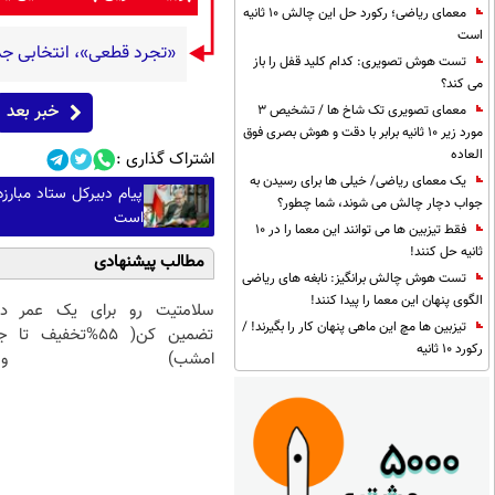
معمای ریاضی؛ رکورد حل این چالش 10 ثانیه
است
«تجرد قطعی»، انتخابی جد
تست هوش تصویری: کدام کلید قفل را باز
می کند؟
خبر بعد
معمای تصویری تک شاخ ها / تشخیص 3
مورد زیر 10 ثانیه برابر با دقت و هوش بصری فوق
العاده
اشتراک گذاری :
یک معمای ریاضی/ خیلی ها برای رسیدن به
پیام دبیرکل ستاد مبارز
جواب دچار چالش می شوند، شما چطور؟
است
فقط تیزبین ها می توانند این معما را در 10
ثانیه حل کنند!
مطالب پیشنهادی
تست هوش چالش برانگیز: نابغه های ریاضی
الگوی پنهان این معما را پیدا کنند!
سلامتیت رو برای یک عمر
د
تیزبین ها مچ این ماهی پنهان کار را بگیرند! /
تضمین کن( 55%تخفیف تا
ج
رکورد 10 ثانیه
امشب)
و 