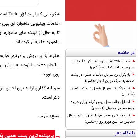
هکرهایی که از بدافزار
Turla
استف
تا به حال از لینک های ماهواره ا
ماهواره ها برقرار کرده اند.
در حاشیه
هکرها با این روش برای نرم افزاره
سحر دولتشاهی عذرخواهی کرد ؛ قصد بی
را انجام دهند. با توجه به ارزان
احترامی به اذان نداشتم (عکس)
روی آورند.
بازیگران زن سریال «بامداد خمار» در پشت
صحنه به سبک دوران قاجار (عکس)
تیپ رنگی تارا سریال شغال در جشن نفس
(+عکس)
دلار است.
استایل جالب مدل روس فیلم ایرانی جزیره
جیمز باند در اصفهان (+عکس)
منبع: فارس
تیپ مشکی و خاص فریبا نادری ستاره سریال
ستایش در آیین مهرورزی (+عکس)
باشگاه مغز
پربیننده ترین پست همین ی