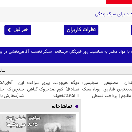
ید برای سبک زندگی
نظرات کاربران
خبر قبل
ه با مواد مخدر به مناسبت روز خبرنگار: «رسانه»، سنگر نخست آگاهی‌بخشی در پیش
ندان مصنوعی سوئیسی:
دیگه هیچوقت پیری سراغت
دیدترین فناوری اروپا، سبک
نمیاد😉 کرم ضدچروک گیاهی
مقاوم | پرداخت قسطی
👈🏻45%تخفیف
شد(سفارش با 
تماشاخانه