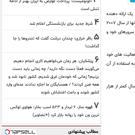
اکونومیست: پرداخت عوارض به ایران بهتر از ادامه
تنش است
ک ارائه دهنده
4
خدمات ویدیویی ماهواره ای پهن باند دیجیتال در خاورمیانه و آفریقا برای پیشبرد اهداف خود استفاده می کنند. آنها از سال 2007
شرط جدید برای بازنشستگی اعلام شد
 سرورهای خود و
5
باقر خرازی؛ چندان درشت گفت که تندروها را جا
گذاشت!
 فعالیت های خود
6
پزشکیان: هر زمان می‌خواهیم کاری انجام دهیم،
ه استفاده از آن
می‌گویند فعلاً دست نگه دارید/ چه زمانی باید دست
بزنیم؟ زمانی که خودمان غرق شدیم، کشور نابود شد و
همه ضرر کردند؟ / همسایگان ما اجازه ندادند عده‌ای وارد
مات مذکور در سال کمتر از هزار
کشور شوند و باعث اغتشاش شوند
7
قهوه ساز، 6 لیدار و 523 اسب بخار؛ هواوی لوکس
ترین ون خود را روانه بازار کرد (+تصاویر)
مطالب پیشنهادی