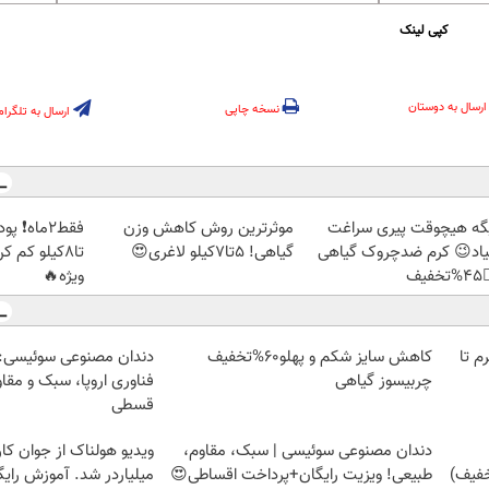
کپی لینک
ارسال به دوستان
نسخه چاپی
ارسال به تلگرام
بک بخور و
موثرترین روش کاهش وزن
دیگه هیچوقت پیری سرا
🏻 با تخفیف
گیاهی! 5تا۷کیلو لاغری😍
نمیاد😉 کرم ضدچروک گیا
ویژه🔥
👈
وعی سوئیسی: جدیدترین
کاهش سایز شکم و پهلو60%تخفیف
خرید شمش پلمپ طلاسی، از 
ا، سبک و مقاوم | پرداخت
چربیسوز گیاهی
قسطی
 از جوان کارتن خوابی که
دندان مصنوعی سوئیسی | سبک، مقاوم،
لیاردر شد. آموزش رایگان
طبیعی! ویزیت رایگان+پرداخت اقساطی😍