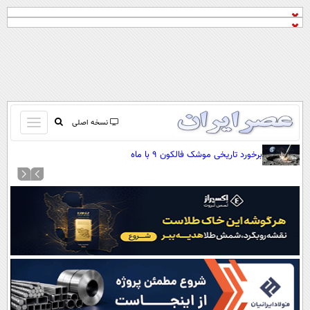
باز
نسخه اصلی
و
صفحه اول
برخورد تاریخی موشک فالکون ۹ با ماه
بسته
تماس با ما
کردن
آرشیو
منو
جستجو
نظرسنجی
آب و هوا
اوقات شرعی
پیوند ها
سواد زندگی