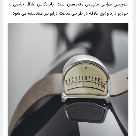
پیامک
سرگرمی
همچنین طراحی مفهومی متخصص است. پاتریکاس علاقه خاصی به
خودرو دارد و این علاقه در طراحی ساعت درایو نیز مشاهده می شود.
روانشناسی
فناوری
آشپزی
گوناگون
دانلود
حوادث
محیط زیست
سلامت
فرهنگی
بین الملل
اجتماعی
حیات وحش
سیاست خارجی