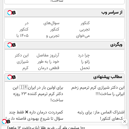
ساخت!
از سراسر وب
کنکور
سوال‌های
در
تجربی
کنکور
کنکور
می‌خوای
تجربی و
1405 با
یا
ریاضی در
ماز
وبگردی
پزشکی؟
پکیج ماز
دانشگاه
با ماز
تهران
چرا درد
آرتروز مفاصل
این دکتر
رتبه 1
قبول
زانو را
خود را به طور
شیرازی
شو
شو 😎
تحمل
قطعی درمان
کرم
می‌کنی؟
کنید!
ترمیم
مطالب پیشنهادی
خیلی
◗پرسش‌نامه◖
زخم
ساده
ایرانی را
این دکتر شیرازی کرم ترمیم زخم
برای اولین بار در ایران🇮🇷 این
درمنزل
ساخت!!!
ایرانی را ساخت!!!
دکتر کرم ترمیم کننده 23 روزه
درمانش
ساخت!
کن
اشتراک الماس ماز: برای رتبه
‌کمردردت درمان داره ❌ فقط چند
یک‌های کنکور!
سؤال تا شروع بهبودی فاصله‌ داری!
100 میلیون وام آنی خرید طلا (بازپرداخت 12 ماهه)