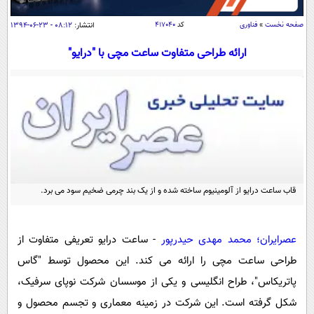
سیاسی
صفحه نخست
»
فناوری
کد
۴۱۷۰۴۰
انتشار:
۰۸:۱۲ - ۲۳-۰۶-۱۳۹۴
اقتصاد
ارائه طراحی متفاوت ساعت مچی با "درایو"
جامعه
اقتصادی
ورزشی
اجتماعی
خودرو
بین الملل
حوادث
فرهنگ و هنر
سیاست خارجی
سلامت
علم و دانش
یک برش دانایی
قرآن
فناوری و It
محیط زیست
قاب ساعت درایو از آلومینیوم ساخته شده و از یک بند چرمی ضخیم سود می برد.
گوناگون
علمی
سفر و تفریح
فیلم
سرگرمی
اخبار کریپتو
عصرایران؛ محمد مهدی حیدرپور
- ساعت درایو تعریفی متفاوت از
عصر ایران 2
اقتصاد
باشگاه مغز
طراحی ساعت مچی را ارائه می کند. این محصول توسط "گاس
آموزش زبان
خواندنی ها و دیدنی ها
ورزش
مجله تصویری سلاح
پاتریکاس"، طراح انگلیسی و یکی از موسسان شرکت نوپای سرفیک،
داستان کوتاه
سیاست
شکل گرفته است. این شرکت در زمینه معماری و تجسم محصول و