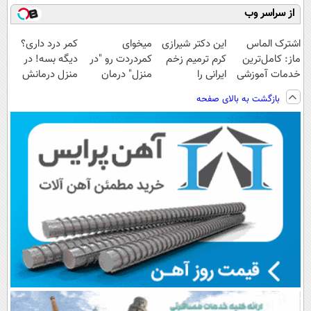
از سراسر وب
اشترک الماس
این دکتر شیرازی
میخوای
کمر درد داری؟
ماز: کامل‌ترین
کرم ترمیم زخم
کمردردت رو "در
دیگه بسه! در
خدمات آموزشی
ایرانی را
منزل" درمان
منزل درمانش
برای کنکوری‌ها
ساخت!!!
کنی؟ (◂فیلم +
کن
بازگشت به بالای صفحه
◂پرسش‌نامه)
(◀پرسش‌نامه)