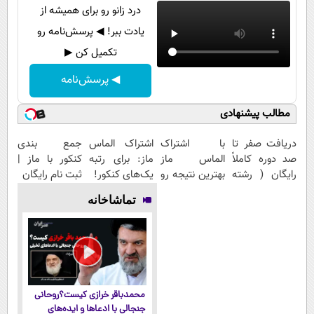
درد زانو رو برای همیشه از
یادت ببر! ◀ پرسش‌نامه رو
تکمیل کن ▶
◀ پرسش‌نامه
مطالب پیشنهادی
دریافت صفر تا
با اشتراک
اشتراک الماس
جمع بندی
صد دوره کاملاً
الماس ماز
ماز: برای رتبه
کنکور با ماز |
رایگان ( رشته
بهترین نتیجه رو
یک‌های کنکور!
ثبت نام رایگان
ریاضی، تجربی،
در کنکور بگیر
تماشاخانه
انسانی)
محمدباقر خرازی کیست؟روحانی
جنجالی با ادعاها و ایده‌های