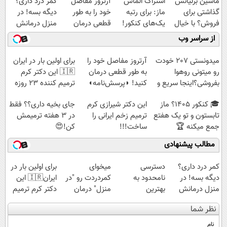
ماشین برلیانس
اشتراک الماس
آرتروز مفاصل
کمر درد داری؟
گذاشتی برای
ماز: برای رتبه
خود را به طور
دیگه بسه! در
فروش؟ با خیال
یک‌های کنکور!
قطعی درمان
منزل درمانش
راحت بفروش
کنید!
کن
از سراسر وب
◗پرسش‌نامه◖
(◀پرسش‌نامه)
میدونستی 207 خودت
آرتروز مفاصل خود را
برای اولین بار در ایران
رو میتونی روهوا
به طور قطعی درمان
🇮🇷 این دکتر کرم
بفروشی؟اینجا سریع و
کنید! ◗پرسش‌نامه◖
ترمیم کننده 23 روزه
راحت بفروش
ساخت!
🎓 کنکور ۱۴۰5؟ ماز
این دکتر شیرازی کرم
جای بخیه داری؟؟ فقط
تابستون و تو یک هفتع
ترمیم زخم ایرانی را
در 3 هفته ترمیمش
جمع میکنه 🏆
ساخت!!!
کن!😍
مطالب پیشنهادی
کمر درد داری؟
دسترسی
میخوای
برای اولین بار در
دیگه بسه! در
نامحدود به
کمردردت رو "در
ایران🇮🇷 این
منزل درمانش
بهترین
منزل" درمان
دکتر کرم ترمیم
کن
آموزش‌ها تا روز
کنی؟ (◂فیلم +
کننده 23 روزه
نظر شما
(◀پرسش‌نامه)
کنکور
◂پرسش‌نامه)
ساخت!
نام