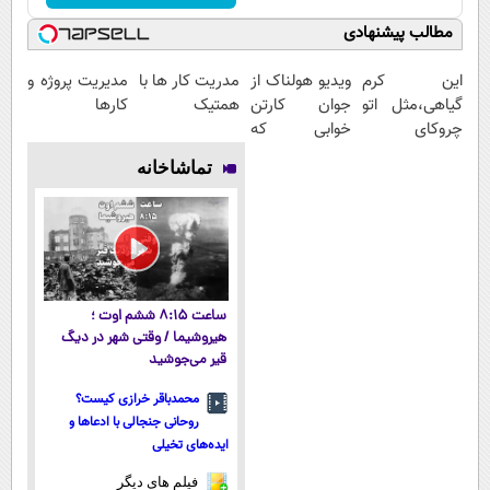
مطالب پیشنهادی
این کرم
ویدیو هولناک از
مدریت کار ها با
مدیریت پروژه و
گیاهی،مثل اتو
جوان کارتن
همتیک
کارها
چروکای
خوابی که
پوستتوصاف
میلیاردر شد.
تماشاخانه
میکنه!50%تخفیف
آموزش رایگان
ساعت ۸:۱۵ ششم اوت ؛
هیروشیما / وقتی شهر در دیگ
قیر می‌جوشید
محمدباقر خرازی کیست؟
روحانی جنجالی با ادعاها و
ایده‌های تخیلی
فیلم های دیگر