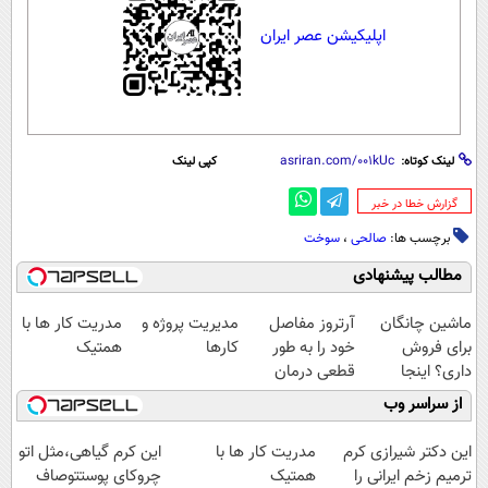
اپلیکیشن عصر ایران
لینک کوتاه:
کپی لینک
‌گزارش خطا در خبر
برچسب ها:
صالحی
،
سوخت
مطالب پیشنهادی
ماشین چانگان
آرتروز مفاصل
مدیریت پروژه و
مدریت کار ها با
برای فروش
خود را به طور
کارها
همتیک
داری؟ اینجا
قطعی درمان
سریع بفروشش
کنید!
از سراسر وب
◗پرسش‌نامه◖
این دکتر شیرازی کرم
مدریت کار ها با
این کرم گیاهی،مثل اتو
ترمیم زخم ایرانی را
همتیک
چروکای پوستتوصاف