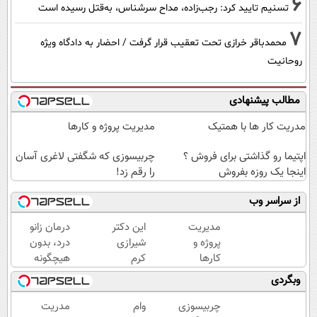
6
تسنیم تایید کرد: رجب‌زاده، مداح سرشناس، به‌قتل رسیده است
7
محمدباقر خرازی تحت تعقیب قرار گرفت / احضار به دادگاه ویژه
روحانیت
مطالب پیشنهادی
مدریت کار ها با همتیک
مدیریت پروژه و کارها
اپتیما رو گذاشتی برای فروش ؟
چربیسوزی که شگفتی لاغری آسان
اینجا یک روزه بفروش
را رقم زد!
از سراسر وب
مدیریت
این دکتر
درمان زانو
پروژه و
شیرازی
درد، بدون
کارها
کرم
هیچگونه
ترمیم
عوارض در
وبگردی
زخم
منزل
ایرانی را
(◂پرسش‌نامه)
چربیسوزی
وام
مدریت