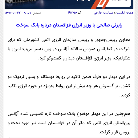
سیاسی
اقتصاد
صفحه نخست
»
سیاست خارجی
کد
۴۱۷۰۵۰
انتشار:
۲۰:۵۷ - ۲۲-۰۶-۱۳۹۴
جامعه
اقتصادی
رایزنی صالحی با وزیر انرژی قزاقستان درباره بانک سوخ­ت
ورزشی
اجتماعی
خودرو
معاون رییس‌جم­هور و رییس سازمان انرژی اتمی کشورمان که ­برای
بین الملل
حوادث
شرکت در کنفرانس عمومی سالانه آژانس ­در وین به‌سر می‌برد امروز با
فرهنگ و هنر
سیاست خارجی
سلامت
شکولنیک، ­وزیر انرژی قزاقستان دیدار و گفت‌وگو کرد.
علم و دانش
یک برش دانایی
قرآن
فناوری و It
در این دیدار دو طرف ضمن تاکید بر روابط دو­ستانه و بسیار نزدیک دو
محیط زیست
کشور، بر گسترش هر­ چه بیش‌تر این روابط به‌ویژه در حوزه انرژی ­تاکید
گوناگون
علمی
سفر و تفریح
کردند.
فیلم
سرگرمی
اخبار کریپتو
عصر ایران 2
اقتصاد
باشگاه مغز
هم‌چنین در این دیدار موضوع بانک سوخ­ت تازه تاسیس شده آژانس
آموزش زبان
خواندنی ها و دیدنی ها
ورزش
مجله تصویری سلاح
بین‌المللی انرژی­ اتمی که مقر آن در قزاقستان است نیز مورد­ بحث و
داستان کوتاه
سیاست
بررسی قرار گرفت.