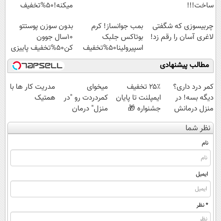
ساخت!!!
میکنه!50%تخفیف
چربیسوزی که شگفتی
بمب جوانساز! کرم
بدون سوزن پوستتو
لاغری آسان را رقم زد!
بوتاکس جلبک
10سال جوون
اسپیرولینا50%تخفیف
کن50%تخفیف پاییزی
مطالب پیشنهادی
کمر درد داری؟
۲۵٪ تخفیف
میخوای
مدریت کار ها با
دیگه بسه! در
ایمپلنت تا پایان
کمردردت رو "در
همتیک
منزل درمانش
جشنواره 🎁
منزل" درمان
کن
کنی؟ (◂فیلم +
نظر شما
(◀پرسش‌نامه)
◂پرسش‌نامه)
نام
ایمیل
* نظر