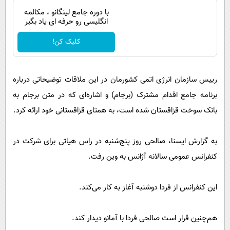
پیامک
سرگرمی
با دوره جامع لینگانو ، مکالمه
انگلیسی رو حرفه ای یاد بگیر
روانشناسی
فناوری
کلیک کن!
آشپزی
گوناگون
دانلود
حوادث
رییس سازمان انرژ­ی اتمی کشورمان در این ملاقات توضیحاتی درباره
محیط زیست
برنامه جامع اقدام مشترک (برجام) و ­اشاره‌ای که در متن برجام به
سلامت
بانک سوخت قز­اقستان شده است، به همتای قزاقستانی خود ا­رائه کرد.
فرهنگی
بین الملل
به گزارش ایسنا، صالحی روز پنج‌شنبه در راس هیاتی برای شرکت در
کنفرانس عمومی سالانه آژانس به وین رفت.
اجتماعی
حیات وحش
این کنفرانس از فردا دوشنبه آغاز به کار می‌کند.
سیاست خارجی
هم‌چنین قرار است صالحی فردا با آمانو دیدار کند.