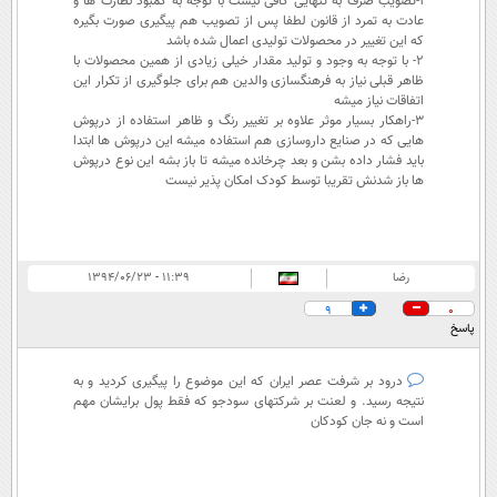
1-تصویب صرف به تنهایی کافی نیست با توجه به کمبود نظارت ها و
عادت به تمرد از قانون لطفا پس از تصویب هم پیگیری صورت بگیره
که این تغییر در محصولات تولیدی اعمال شده باشد
2- با توجه به وجود و تولید مقدار خیلی زیادی از همین محصولات با
ظاهر قبلی نیاز به فرهنگسازی والدین هم برای جلوگیری از تکرار این
اتفاقات نیاز میشه
3-راهکار بسیار موثر علاوه بر تغییر رنگ و ظاهر استفاده از درپوش
هایی که در صنایع داروسازی هم استفاده میشه این درپوش ها ابتدا
باید فشار داده بشن و بعد چرخانده میشه تا باز بشه این نوع درپوش
ها باز شدنش تقریبا توسط کودک امکان پذیر نیست
رضا
۱۱:۳۹ - ۱۳۹۴/۰۶/۲۳
9
0
پاسخ
درود بر شرفت عصر ایران که این موضوع را پیگیری کردید و به
نتیجه رسید. و لعنت بر شرکتهای سودجو که فقط پول برایشان مهم
است و نه جان کودکان