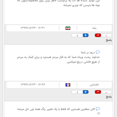
این تولید کننده ها اگ یه برچسب خطر بزنن روی محصولاتشون که
بچه ها بترسن که چیزی نمیشه.
رضا
۱۲:۳۱ - ۱۳۹۴/۰۶/۲۳
7
0
پاسخ
درود بر شما
خداوند پشت وپناه شما که به فکر مردم هستید و برای کمک به مردم
از هیچ تلاشی دریغ نمیکنین
ناشناس
۱۲:۳۶ - ۱۳۹۴/۰۶/۲۳
6
0
پاسخ
الان مطمین هستین که فقط با یک تغییر رنگ همه چی حل میشه
؟!