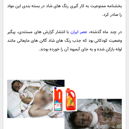
پیامک
سرگرمی
بخشنامه ممنوعیت به کار گیری رنگ های شاد در بسته بندی این مواد
روانشناسی
فناوری
را صادر کرد.
آشپزی
گوناگون
در چند ماه گذشته،
عصر ایران
با انتشار گزارش های مستندی، پیگیر
دانلود
حوادث
وضعیت کودکانی بود که جذب رنگ های شاد گالن های مایعاتی مانند
محیط زیست
لوله بازکن شده و به جای آبمیوه آن را خورده بودند.
سلامت
فرهنگی
بین الملل
اجتماعی
حیات وحش
سیاست خارجی