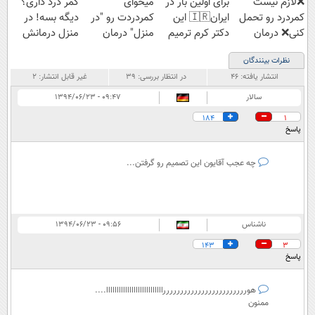
❌لازم نیست
برای اولین بار در
میخوای
کمر درد داری؟
کمردرد رو تحمل
ایران🇮🇷 این
کمردردت رو "در
دیگه بسه! در
کنی❌ درمان
دکتر کرم ترمیم
منزل" درمان
منزل درمانش
بدون جراحی و
کننده 23 روزه
کنی؟ (◂فیلم +
کن
نظرات بینندگان
قرص
ساخت!
◂پرسش‌نامه)
(◀پرسش‌نامه)
انتشار یافته:
۴۶
در انتظار بررسی:
۳۹
غیر قابل انتشار:
۲
(پرسشنامه)
سالار
۰۹:۴۷ - ۱۳۹۴/۰۶/۲۳
184
1
پاسخ
چه عجب آقایون این تصمیم رو گرفتن...
ناشناس
۰۹:۵۶ - ۱۳۹۴/۰۶/۲۳
143
3
پاسخ
هوررررررررررررررررررررررررااااااااااااااااااااااااااا....
ممنون