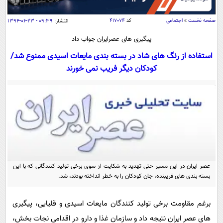
سیاسی
اقتصاد
صفحه نخست
»
اجتماعی
کد
۴۱۷۰۷۴
انتشار:
۰۹:۳۹ - ۲۳-۰۶-۱۳۹۴
جامعه
اقتصادی
پیگیری های عصرایران جواب داد
ورزشی
اجتماعی
استفاده از رنگ های شاد در بسته بندی مایعات اسیدی ممنوع شد/
خودرو
کودکان دیگر فریب نمی خورند
بین الملل
حوادث
فرهنگ و هنر
سیاست خارجی
سلامت
علم و دانش
یک برش دانایی
قرآن
فناوری و It
محیط زیست
گوناگون
علمی
سفر و تفریح
فیلم
سرگرمی
اخبار کریپتو
عصر ایران در این مسیر حتی تهدید به شکایت از سوی برخی تولید کنندگانی که با این
عصر ایران 2
اقتصاد
باشگاه مغز
بسته بندی های فریبنده، جان کودکان را به خطر انداخته بودند، شد.
آموزش زبان
خواندنی ها و دیدنی ها
ورزش
مجله تصویری سلاح
برغم مقاومت برخی تولید کنندگان مایعات اسیدی و قلیایی، پیگیری
داستان کوتاه
سیاست
های عصر ایران نتیجه داد و سازمان غذا و دارو در اقدامی نجات بخش،