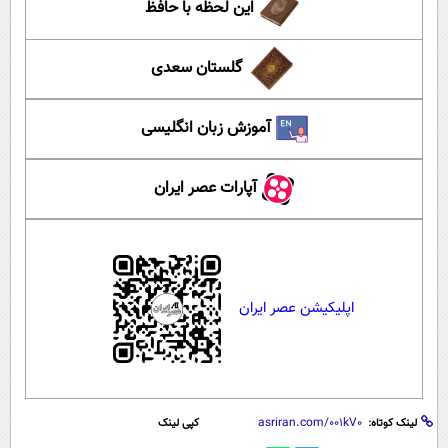
این لحظه با حافظ
گلستان سعدی
آموزش زبان انگلیسی
آپارات عصر ایران
اپلیکیشن عصر ایران
لینک کوتاه:
کپی لینک