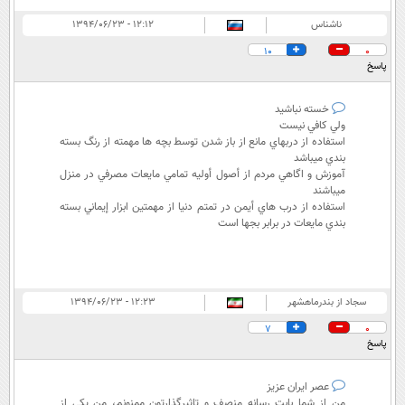
ناشناس
۱۲:۱۲ - ۱۳۹۴/۰۶/۲۳
10
0
پاسخ
خسته نباشيد
ولي كافي نيست
استفاده از دربهاي مانع از باز شدن توسط بچه ها مهمته از رنگ بسته
بندي ميباشد
آموزش و اگاهي مردم از أصول أوليه تمامي مايعات مصرفي در منزل
ميباشند
استفاده از درب هاي أيمن در تمتم دنيا از مهمتين ابزار إيماني بسته
بندي مايعات در برابر بجها است
سجاد از بندرماهشهر
۱۲:۲۳ - ۱۳۹۴/۰۶/۲۳
7
0
پاسخ
عصر ایران عزیز
من از شما بابت رسانه منصف و تاثیرگذارتون ممنونم، من یکی از