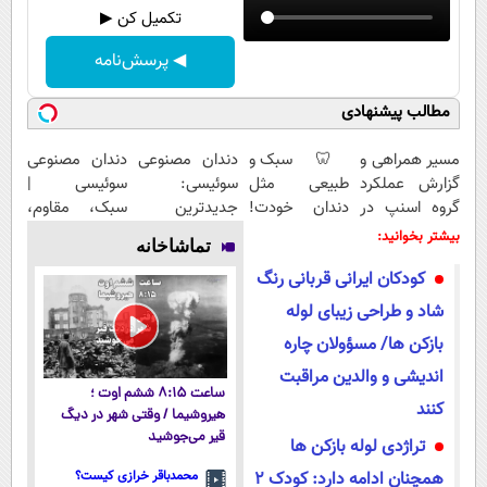
تکمیل کن ▶
◀ پرسش‌نامه
مطالب پیشنهادی
مسیر همراهی و
🦷 سبک و
دندان مصنوعی
دندان مصنوعی
گزارش عملکرد
طبیعی مثل
سوئیسی:
سوئیسی |
گروه اسنپ در
دندان خودت!
جدیدترین
سبک، مقاوم،
۱۴۰۴
نصب آسان و
فناوری اروپا،
طبیعی! ویزیت
بیشتر بخوانید:
تماشاخانه
پرداخت
سبک و مقاوم |
رایگان+پرداخت
کودکان ایرانی قربانی رنگ
اقساطی 💳 📍
پرداخت قسطی
اقساطی😍
تهران
شاد و طراحی زیبای لوله
بازکن ها/ مسؤولان چاره
اندیشی و والدین مراقبت
ساعت ۸:۱۵ ششم اوت ؛
کنند
هیروشیما / وقتی شهر در دیگ
قیر می‌جوشید
تراژدی لوله بازکن ها
همچنان ادامه دارد: کودک 2
محمدباقر خرازی کیست؟