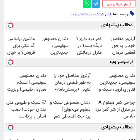
‌گزارش خطا در خبر
برچسب ها:
قفل کودک
،
مایعات اسیدی
مطالب پیشنهادی
آرتروز مفاصل
کمر درد داری؟
دندان مصنوعی
ماشین برلیانس
خود را به طور
دیگه بسه! در
سوئیسی:
گذاشتی برای
قطعی درمان
منزل درمانش
جدیدترین
فروش؟ با خیال
کنید!
کن
فناوری اروپا،
راحت بفروش
از سراسر وب
◗پرسش‌نامه◖
(◀پرسش‌نامه)
سبک و مقاوم |
پرداخت قسطی
دندان مصنوعی
آرتروز مفاصل خود را
دندان مصنوعی
سوئیسی: جدیدترین
به طور قطعی درمان
سوئیسی | سبک،
فناوری اروپا، سبک و
کنید! ◗پرسش‌نامه◖
مقاوم، طبیعی! ویزیت
مقاوم | پرداخت
رایگان+پرداخت
جراحی کمر ممنوع ❌
دندان مصنوعی سبک و
🦷 سبک و طبیعی مثل
قسطی
اقساطی😍
در منزل از شر کمر درد
مقاوم می‌خوای؟
دندان خودت! نصب
خلاص
پرداخت اقساطی هم
آسان و پرداخت
شوید◂پرسش‌نامه
داریم!😍 | 📍تهران
اقساطی 💳 📍 تهران
مطالب پیشنهادی