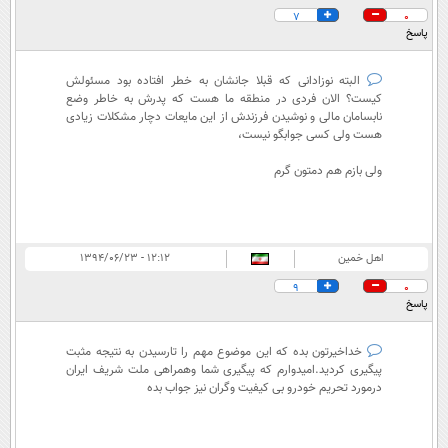
7
0
پاسخ
البته نوزادانی که قبلا جانشان به خطر افتاده بود مسئولش
کیست؟ الان فردی در منطقه ما هست که پدرش به خاطر وضع
نابسامان مالی و نوشیدن فرزندش از این مایعات دچار مشکلات زیادی
هست ولی کسی جوابگو نیست،
ولی بازم هم دمتون گرم
اهل خمین
۱۲:۱۲ - ۱۳۹۴/۰۶/۲۳
9
0
پاسخ
خداخیرتون بده که این موضوع مهم را تارسیدن به نتیجه مثبت
پیگیری کردید.امیدوارم که پیگیری شما وهمراهی ملت شریف ایران
درمورد تحریم خودرو بی کیفیت وگران نیز جواب بده