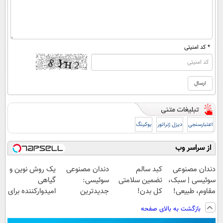
* کد امنیتی
اعتبارسنجی
دیزل ژنراتور
بوکینگ
از سراسر وب
دندان مصنوعی
کبد سالم
دندان مصنوعی
یک روش نوین و
سوئیسی | سبک،
تضمین سلامتی
سوئیسی:
گیاهی
مقاوم، طبیعی!
کل بدن!
جدیدترین
امیدوارکننده برای
ویزیت
فناوری اروپا،
رفع مشکلات
بازگشت به بالای صفحه
رایگان+پرداخت
سبک و مقاوم |
کبدی55%تخفیف