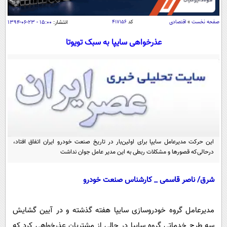
سیاسی
اقتصاد
صفحه نخست
»
اقتصادی
کد
۴۱۷۱۵۶
انتشار:
۱۵:۰۰ - ۲۳-۰۶-۱۳۹۴
جامعه
اقتصادی
عذرخواهی سایپا به سبک تویوتا
ورزشی
اجتماعی
خودرو
بین الملل
حوادث
فرهنگ و هنر
سیاست خارجی
سلامت
علم و دانش
یک برش دانایی
قرآن
فناوری و It
محیط زیست
گوناگون
این حرکت مدیرعامل سایپا برای اولین‌بار در تاریخ صنعت خودرو ایران اتفاق افتاد،
علمی
سفر و تفریح
درحالی‌که قصورها و مشکلات ربطی به این مدیر عامل جوان نداشت
فیلم
سرگرمی
اخبار کریپتو
عصر ایران 2
اقتصاد
باشگاه مغز
شرق/ ناصر قاسمی _ کارشناس صنعت خودرو
آموزش زبان
خواندنی ها و دیدنی ها
ورزش
مجله تصویری سلاح
مدیرعامل گروه خودروسازی سایپا هفته گذشته و در آیین گشایش
داستان کوتاه
سیاست
سه طرح خدماتی گروه سایپا در حالی از مشتریان عذرخواهی کرد که