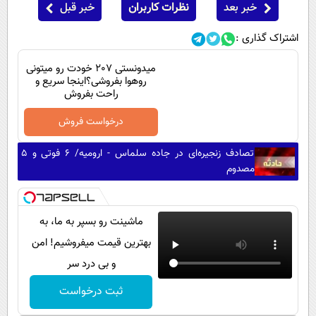
خبر بعد
نظرات کاربران
خبر قبل
اشتراک گذاری :
میدونستی 207 خودت رو میتونی
روهوا بفروشی؟اینجا سریع و
راحت بفروش
درخواست فروش
تصادف زنجیره‌ای در جاده سلماس - ارومیه/ ۶ فوتی و ۵
مصدوم
ماشینت رو بسپر به ما، به
بهترین قیمت میفروشیم! امن
و بی درد سر
ثبت درخواست