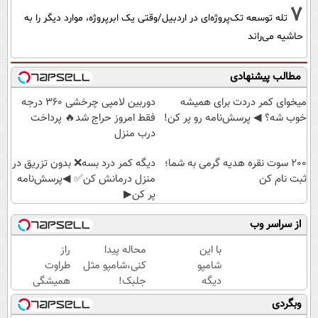
7
تله توسعه تک‌پروژه‌ای در اردبیل/وقتی یک ابرپروژه، موارد دیگر را به
حاشیه می‌راند
مطالب پیشنهادی
میخوای کمر دردت برای همیشه
دوربین لامپی چرخشی 360 درجه
خوب شه؟ ◀ پرسش‌نامه رو پر کن!
فقط امروز حراج شد🔥 پرداخت
درب منزل
200 سوت نقره هدیه گرمی به شما؛
دیگه کمر درد بسه❌ بدون تزریق در
ثبت نام کن
منزل درمانش کن✅ ◀پرسش‌نامه
پر کن▶
از سراسر وب
با این
محاله پیدا
راز
شامپو
کنی،شامپو مثل
طراوت
دیگه
جلبک!
همیشگی
یک تار
ضدریزش+رویش
پوست،
وبگردی
مو هم
مجدد40%تخفیف
کرم