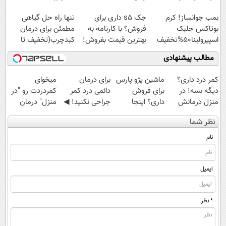
اسپیرولینا با تخفیف
بمب جوانساز! کرم
جک s5 داری برای
تنها راه حل گیاهی
ویژه
بوتاکس جلبک
فروش؟ با کارنامه به
مطمئن برای درمان
اسپیرولینا50%تخفیف
بهترین قیمت بفروش!
کبدچرب(تخفیف تا
امشب)
مطالب پیشنهادی
کمر درد داری؟
ماشین پژو پارس
برای درمان
میخوای
دیگه بسه! در
برای فروش
دائمی درد کمر
کمردردت رو "در
منزل درمانش
داری؟ اینجا
جراحی نکنید! ◀
منزل" درمان
کن
سریع بفروشش
پرسش‌نامه رو پر
کنی؟ (◂فیلم +
نظر شما
(◀پرسش‌نامه)
کن ▶
◂پرسش‌نامه)
نام
ایمیل
* نظر