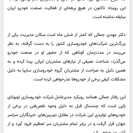
پیامک
سرگرمی
این رویداد تاکنون در هیچ برهه‌ای از فعالیت صنعت خودرو ایران
روانشناسی
فناوری
سابقه نداشته است.
آشپزی
گوناگون
دکتر مهدی جمالی که کمتر از شش ماه است سکان مدیریت یکی از
دانلود
حوادث
بزرگ‌ترین شرکت‌های خودروسازی کشور را به دست گرفته، به نظر
محیط زیست
می‌رسد در مدت‌زمان کوتاهی که از حضور او در صنعت خودرو
سلامت
می‌گذرد، شناخت عمیقی از نیاز‌های مشتریان ایرانی پیدا کرده و به
فرهنگی
همین دلیل به صراحت از مشتریان گروه خودروسازی سایپا به دلیل
مشکلات کیفی برخی از خودروها عذرخواهی کرده است.
بین الملل
اجتماعی
این رفتار جمالی همانند رویکرد مدیرعامل شرکت خودروسازی تویوتای
حیات وحش
ژاپن است که چندسال قبل به دلیل وجود نقص‌فنی در برخی از
سیاست خارجی
خودروهای تولیدی این شرکت در مقابل دوربین‌های خبرنگاران سراسر
جهان قرار گرفت و در برابر تمام مشتریان سر تعظیم فرود آورد و از
آنان عذرخواهی کرد.