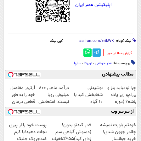
اپلیکیشن عصر ایران
لینک کوتاه:
کپی لینک
‌گزارش خطا در خبر
برچسب ها:
عذر خواهی
،
تویوتا
،
سایپا
مطالب پیشنهادی
چرا تو نباید بنز و
نوشیدنی
درآمد ماهی 800
آرتروز مفاصل
بی‌ام‌و زیر پات
شفابخش کبد با
میلیونی رویا
خود را به طور
باشه؟ (دوره
10 گیاه
نیست! امتحانش
قطعی درمان
رایگان درآمد
موثر(تخفیف تا
مجانیه😉
کنید!
از سراسر وب
میلیاردی)
امشب)
◗پرسش‌نامه◖
خودتم باورت نمیشه
قدر کبدتو بدون!
پوست خود را از پیری
چقدر جوون شدی!
(دمنوش گیاهی سم
نجات دهید!با کرم
خرید جوانساز
زدای کبد)55%تخفیف
ضدچروک جلبک