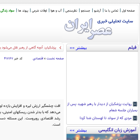
صفحه اول
تماس با ما
آرشیو
جستجو
نظرسنجی
آب و هوا
اوقات شرعی
پیوند ها
سواد زندگی
فیلم
بیشتر »»
پزشکیان‌: آنچه گاهی از رهبر نقل می‌شود با شخص
صفحه نخست
»
اقتصادی
کد خبر
۴۱۷۱۶۷
روایت پزشکیان از دیدار با رهبر شهید پس از
افت چشمگیر ارزش لیره و افزایش بازده اور
بمباران جلسه شعام
می‌دهد که با بدتر شدن ریسکهای امنیتی، 
رشد اقتصادی روبروست. این مسئله دست با
مردی که از سوئد تا لهستان شنا کرد!
است.
آموزش زبان انگلیسی
بیشتر »»