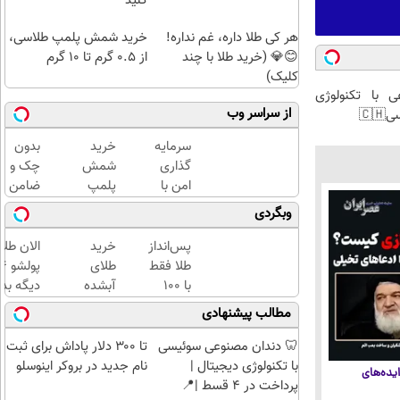
کنید
هر کی طلا داره، غم نداره!
خرید شمش پلمپ طلاسی،
😊💎 (خرید طلا با چند
از ۰.۵ گرم تا ۱۰ گرم
کلیک)
 با تکنولوژی
از سراسر وب
🇨
سرمایه
خرید
بدون
گذاری
شمش
چک و
امن با
پلمپ
ضامن
طلا و
طلاسی،
تا 100
وبگردی
نقره
از ۰.۵
میلیون
دیجی
گرم تا
اعتبار
پس‌انداز
خرید
الان طلا
کالا
۱۰ گرم
خرید
طلا فقط
طلای
طلا
با ۱۰۰
آبشده
دیگه بده
بگیر!
هزارتومان
حتی با
سرمایه‌گ
مطالب پیشنهادی
(امن و
۱۰۰هزارتومان
طلا با ا
راحت)
بی‌بهره
🦷 دندان مصنوعی سوئیسی
تا ۳۰۰ دلار پاداش برای ثبت
با تکنولوژی دیجیتال |
نام جدید در بروکر اینوسلو
یده‌های
پرداخت در 4 قسط |📍