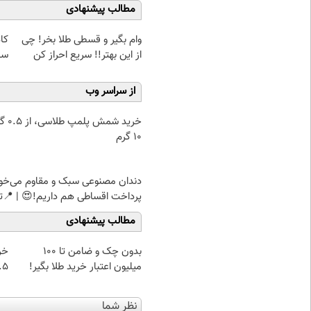
مطالب پیشنهادی
وام بگیر و قسطی طلا بخر! چی
کا
از این بهتر!! سریع احراز کن
سا
از سراسر وب
خرید شمش پ
۱۰ گرم
دندان مصنوعی سبک و مقاوم می‌خو
پرداخت اقساطی هم داریم!😍 | 📍ت
مطالب پیشنهادی
بدون چک و ضامن تا 100
خر
میلیون اعتبار خرید طلا بگیر!
۰.۵ گرم تا
نظر شما