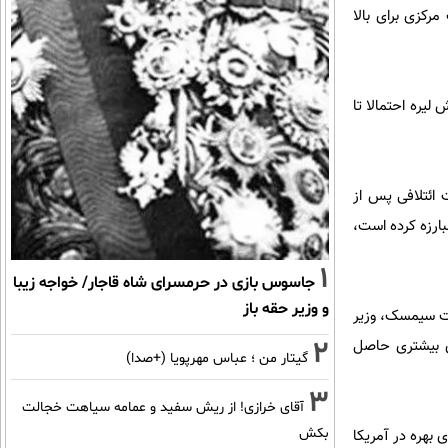
رکزی برای بالا
 لیره احتمالا تا
 ائتلافی پس از
ر با حزب پ.ک.ک که از دهه 1980 برای استقلال مبارزه کرده است،
1
جاسوس بازی در حرمسرای شاه قاجار/ خواجه زیبا
و وزیر حقه باز
ران بود اما مهمت سیمسک، وزیر
2
ی بیشتری حاصل
گیتار من ؛ عباس مهرپویا (+صدا)
3
آقای خرازی! از ریش سفید و عمامه سیاهت خجالت
بکش
 بهره در آمریکا