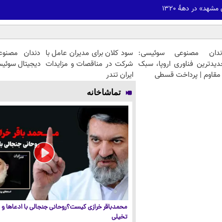
مشهد» در دهۀ 1320
ندان مصنوعی سوئیسی:
سود کلان برای مدیران عامل با
دندان مصنوعی
دیدترین فناوری اروپا، سبک
شرکت در مناقصات و مزایدات
دیجیتال سوئیسی🇭
مقاوم | پرداخت قسطی
ایران تندر
تماشاخانه
محمدباقر خرازی کیست؟روحانی جنجالی با ادعاها و ا
تخیلی