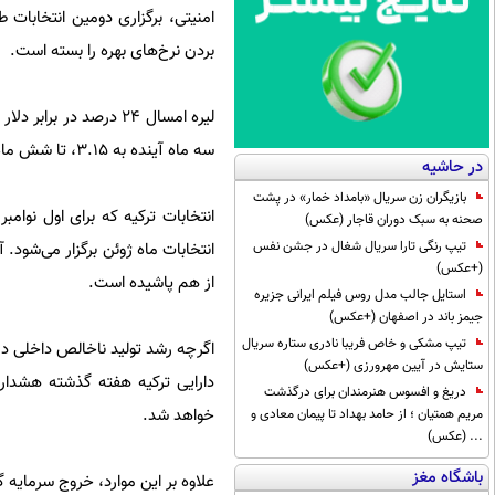
امنیتی، برگزاری دومین انتخابا
بردن نرخ‌های بهره را بسته است.
لیره امسال 24 درصد د
سه ماه آینده به 3.15، تا شش ماه آینده به 3.40 و تا پایان سال 2016 به 3.65 لیره در برابر دلار می‌رسد.
در حاشیه
بازیگران زن سریال «بامداد خمار» در پشت
انتخابات ترکیه که برای اول نو
صحنه به سبک دوران قاجار (عکس)
تیپ رنگی تارا سریال شغال در جشن نفس
(+عکس)
از هم پاشیده است.
استایل جالب مدل روس فیلم ایرانی جزیره
جیمز باند در اصفهان (+عکس)
تیپ مشکی و خاص فریبا نادری ستاره سریال
ستایش در آیین مهرورزی (+عکس)
دارایی ترکیه هفته گذشته هشدار
دریغ و افسوس هنرمندان برای درگذشت
خواهد شد.
مریم همتیان ؛ از حامد بهداد تا پیمان معادی و
... (عکس)
باشگاه مغز
علاوه بر این موارد، خروج سرمایه 