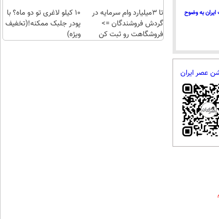
تهران
تا 3میلیارد وام سرمایه در
10 کیلو لاغری تو دو ماه؟ با
ایران به وضوح
گردش فروشندگان =>
پودر جلبک ممکنه!(تخفیف
فروشگاهت رو ثبت کن
ویژه)
شن عصر ایران