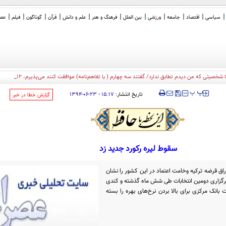
سیاسی
اقتصاد
جامعه
ورزشی
بین الملل
فرهنگ و هنر
علم و دانش
قرآن
گوناگون
فیلم
عصر 
یتی که من دیدم تطابق ندارد/ گفتند سه چهارم ( با تفاهم‌نامه) موافقت کنند می‌پذیرم، 12 نفر از 13 نفر رأ
‍‍‍ پ
پ
تاریخ انتشار:
۱۵:۱۷ - ۲۳-۰۶-۱۳۹۴
‌گزارش خطا در خبر
سقوط لیره رکورد جدید زد
اق قرضه ترکیه وخامت اعتماد در این کشور را نشان
برگزاری دومین انتخابات طی شش ماه گذشته و کندی
نک مرکزی برای بالا بردن نرخ‌های بهره را بسته