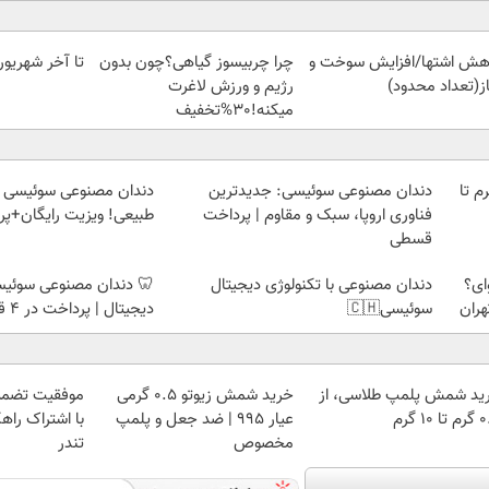
هش اشتها/افزایش سوخت و
چرا چربیسوز گیاهی؟چون بدون
تا آخر شهریور12کیلو لاغر شو😍
ز(تعداد محدود)
رژیم و ورزش لاغرت
میکنه!30%تخفیف
لمپ طلاسی، از ۰.۵ گرم تا
دندان مصنوعی سوئیسی: جدیدترین
دندان مصنوعی سوئیسی |
فناوری اروپا، سبک و مقاوم | پرداخت
طبیعی! ویزیت رایگان+پ
قسطی
ای؟
دندان مصنوعی با تکنولوژی دیجیتال
🦷 دندان مصنوعی سوئیسی
هران
سوئیسی🇨🇭
دیجیتال | پرداخت در 4 قسط |📍 تهران
ید شمش پلمپ طلاسی، از
خرید شمش زیوتو ۰.۵ گرمی
موفقیت تضمی
 ۱۰ گرم
عیار ۹۹۵ | ضد جعل و پلمپ
با اشتراک راهک
مخصوص
تندر