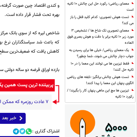
معمای ریاضی؛ رکورد حل این چالش 10 ثانیه
و کندی اقتصاد چین صورت گرفته، به
است
بهره تحت فشار قرار داده است.
تست هوش تصویری: کدام کلید قفل را باز
می کند؟
معمای تصویری تک شاخ ها / تشخیص 3
مورد زیر 10 ثانیه برابر با دقت و هوش بصری فوق
العاده
یک معمای ریاضی/ خیلی ها برای رسیدن به
کاهش یافت که ضعیف‌ترین سطح از آوریل سال 2003 است. بانک مرکزی از فوریه نرخ
جواب دچار چالش می شوند، شما چطور؟
فقط تیزبین ها می توانند این معما را در 10
بازده اوراق قرضه دو ساله دولتی سه شنبه گذشته به 11.34 درصد صعود کرد ک
ثانیه حل کنند!
تست هوش چالش برانگیز: نابغه های ریاضی
الگوی پنهان این معما را پیدا کنند!
پربیننده ترین پست همین ی
تیزبین ها مچ این ماهی پنهان کار را بگیرند! /
رکورد 10 ثانیه
۷ عادت روزمره که ممکن است بدون آنکه متوجه باشید، به قلبتان فشار وارد کنند
خبر بعد
اشتراک گذاری :