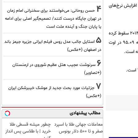
 افزایش نرخ‌های
4
حسن روحانی: می‌خواستند برای سخنرانی امام زمان
در تهران جایگاه درست کنند/ تصمیم‌گیر اصلی برای ادامه
یا پایان جنگ و آینده ملت است
شاخص لیره که از سوی بانک مرکزی برای بررسی نرخ‌های تورم مورد استفاده قرار دارد، به پایین سطح ژانویه سال 2014 سقوط کرده
5
استایل جالب مدل روس فیلم ایرانی جزیره جیمز باند
که باعث شد سیاستگذاران نرخ بهره مبنا را بیش از دو برابر افزایش دهند. نرخ ارز واقعی از 99.63 در ژوییه به 95.09 در اوت
در اصفهان (+عکس)
6
سرنوشت عجیب هتل عظیم شوروی در ارمنستان
(+تصاویر)
7
جزئیات مورد بحث جدید از موشک خیبرشکن ایران
(+عکس)
مطالب پیشنهادی
معاملات جهانی طلا با اسپرد
چطور میشه قسطی طلا
صفر و تا ۵۰۰ دلار بونوس
خرید | با طلاسی پس انداز