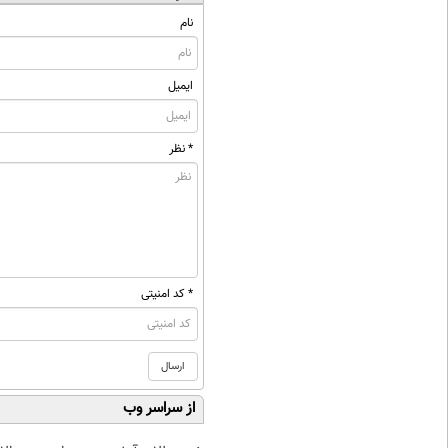
نام
ایمیل
* نظر
* کد امنیتی
از سراسر وب