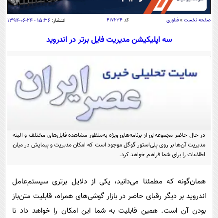
سیاسی
اقتصاد
صفحه نخست
»
فناوری
کد
۴۱۷۲۳۴
انتشار:
۱۵:۳۶ - ۲۴-۰۶-۱۳۹۴
جامعه
اقتصادی
سه اپلیکیشن مدیریت فایل برتر در اندروید
ورزشی
اجتماعی
خودرو
بین الملل
حوادث
فرهنگ و هنر
سیاست خارجی
سلامت
علم و دانش
یک برش دانایی
قرآن
فناوری و It
محیط زیست
گوناگون
در حال حاضر مجموعه‌ای از برنامه‌های ویژه به‌منظور مشاهده فایل‌های مختلف و البته
علمی
سفر و تفریح
مدیریت آن‌ها بر روی پلی‌استور گوگل موجود است که امکان مدیریت و پیمایش در میان
فیلم
سرگرمی
اطلاعات را برای شما فراهم خواهد کرد.
اخبار کریپتو
عصر ایران 2
اقتصاد
باشگاه مغز
همان‌گونه که مطمئنا می‌دانید، یکی از دلایل برتری سیستم‌عامل
آموزش زبان
خواندنی ها و دیدنی ها
ورزش
مجله تصویری سلاح
اندروید بر دیگر رقبای حاضر در بازار گوشی‌های همراه، قابلیت متن‌باز
داستان کوتاه
سیاست
بودن آن است. همین قابلیت به شما این امکان را خواهد داد تا