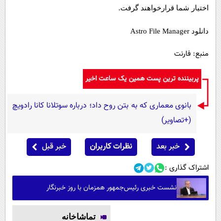
اختیار شما قرارخواهند گرفت.
دانلود Astro File Manager
منبع: فارنت
پربیننده ترین پست همین یک ساعت اخیر
بانوی معماری که به بتن روح داد؛ درباره سوتلانا کانا رادویچ
(+تصاویر)
خبر بعد
نظرات کاربران
خبر قبل
اشتراک گذاری :
نشست خبری رئیس‌جمهور همزمان با روز خبرنگار
تماشاخانه