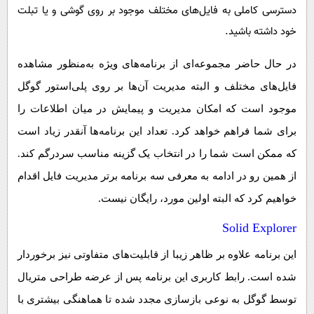
پیامک
سرگرمی
دسترسی کاملی به فایل‌های مختلف موجود بر روی گوشی و یا تبلت
خود داشته باشید.
روانشناسی
فناوری
آشپزی
گوناگون
در حال حاضر مجموعه‌ای از برنامه‌های ویژه به‌منظور مشاهده
دانلود
حوادث
فایل‌های مختلف و البته مدیریت آن‌ها بر روی پلی‌استور گوگل
موجود است که امکان مدیریت و پیمایش در میان اطلاعات را
محیط زیست
برای شما فراهم خواهد کرد. تعداد این برنامه‌ها آنقدر زیاد است
سلامت
که ممکن است شما را در انتخاب یک گزینه مناسب سردرگم کند.
فرهنگی
از همین رو در ادامه به معرفی سه برنامه برتر مدیریت فایل اقدام
بین الملل
خواهیم کرد که البته اولین مورد، رایگان نیست.
اجتماعی
Solid Explorer
حیات وحش
این برنامه علاوه بر ظاهر زیبا از قابلیت‌های متفاوتی نیز برخوردار
سیاست خارجی
شده است. رابط کاربری این برنامه پس از عرضه طراحی متریال
توسط گوگل به نوعی بازسازی مجدد شده تا هماهنگی بیشتری با