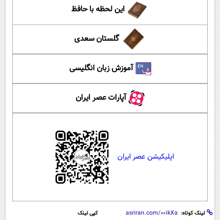
این لحظه با حافظ
گلستان سعدی
آموزش زبان انگلیسی
آپارات عصر ایران
اپلیکیشن عصر ایران
لینک کوتاه:
کپی لینک