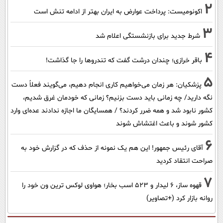
2
اکونومیست: پرداخت عوارض به ایران بهتر از ادامه تنش است
3
شرط جدید برای بازنشستگی اعلام شد
4
باقر خرازی؛ چندان درشت گفت که تندروها را جا گذاشت!
5
پزشکیان: هر زمان می‌خواهیم کاری انجام دهیم، می‌گویند فعلاً دست
نگه دارید/ چه زمانی باید دست بزنیم؟ زمانی که خودمان غرق شدیم،
کشور نابود شد و همه ضرر کردند؟ / همسایگان ما اجازه ندادند عده‌ای وارد
کشور شوند و باعث اغتشاش شوند
6
آقای رئیس جمهور! این هم یک نمونه از حذف که در گزارش خود به
صراحت انتقاد کردید
7
قهوه ساز، 6 لیدار و 523 اسب بخار؛ هواوی لوکس ترین ون خود را
روانه بازار کرد (+تصاویر)