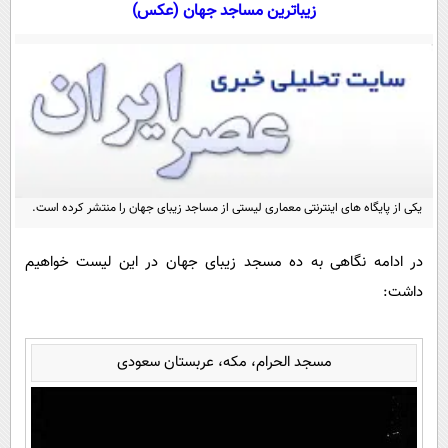
سیاسی
زیباترین مساجد جهان (عکس)
اقتصاد
جامعه
اقتصادی
ورزشی
اجتماعی
خودرو
بین الملل
حوادث
فرهنگ و هنر
سیاست خارجی
سلامت
یکی از پایگاه های اینترنتی معماری لیستی از مساجد زیبای جهان را منتشر کرده است.
علم و دانش
یک برش دانایی
قرآن
فناوری و It
محیط زیست
در ادامه نگاهی به ده مسجد زیبای جهان در این لیست خواهیم
گوناگون
علمی
داشت:
سفر و تفریح
فیلم
سرگرمی
اخبار کریپتو
عصر ایران 2
اقتصاد
باشگاه مغز
مسجد الحرام، مکه، عربستان سعودی
آموزش زبان
خواندنی ها و دیدنی ها
ورزش
مجله تصویری سلاح
داستان کوتاه
سیاست