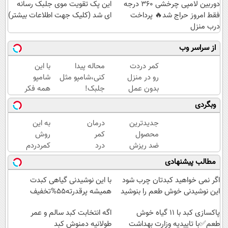
دوربین لامپی چرخشی 360 درجه
این پک تقویت موی جلبک رسانه
فقط امروز حراج شد🔥 پرداخت
ای شد (کلیک جهت اطلاعات بیشتر)
درب منزل
از سراسر وب
کمر دردت
محاله پیدا
با این
رو در منزل
کنی،شامپو مثل
شامپو
بدون عمل
جلبک!
همه فکر
جراحی
ضدریزش+رویش
میکنن
وبگردی
خوب کن!
مجدد40%تخفیف
انگار مو
◀
کاشتی!!!!!
جدیدترین
درمان
به این
پرسش‌نامه
محصول
کمر
روش
▶
ضد ریزش
درد
کمردردم
و تقویت
در
خوب شد.
مطالب پیشنهادی
مو در
خانه
(پرسشنامه)
تلویزیون
اگر نمی خواهید کبدتان چرب شود
با این نوشیدنی گیاهی کبدت
معرفی
این نوشیدنی خوش طعم را بنوشید
همیشه پرقدرته55%تخفیف
شد! خرید
پاکسازی کبد با 11 گیاه خوش
با تخفیف
اگه انتخابت کبد سالم و عمر
طعم✅با تاییدیه وزارت بهداشت
طولانیه دمنوش کبد