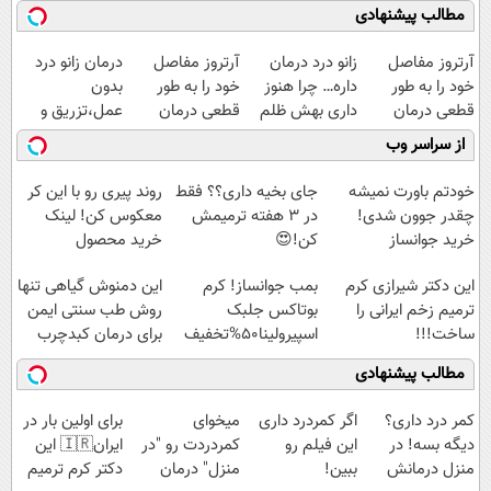
مطالب پیشنهادی
آرتروز مفاصل
زانو درد درمان
آرتروز مفاصل
درمان زانو درد
خود را به طور
داره… چرا هنوز
خود را به طور
بدون
قطعی درمان
داری بهش ظلم
قطعی درمان
عمل،تزریق و
کنید!
می‌کنی؟
کنید!
دارو
از سراسر وب
◂پرسش‌نامه▸
◗پرسش‌نامه◖
(◂پرسش‌نامه)
خودتم باورت نمیشه
جای بخیه داری؟؟ فقط
روند پیری رو با این کر
چقدر جوون شدی!
در 3 هفته ترمیمش
معکوس کن! لینک
خرید جوانساز
کن!😍
خرید محصول
اسپیرولینا با تخفیف
این دکتر شیرازی کرم
بمب جوانساز! کرم
این دمنوش گیاهی تنها
ویژه
ترمیم زخم ایرانی را
بوتاکس جلبک
روش طب سنتی ایمن
ساخت!!!
اسپیرولینا50%تخفیف
برای درمان کبدچرب
مطالب پیشنهادی
کمر درد داری؟
اگر کمردرد داری
میخوای
برای اولین بار در
دیگه بسه! در
این فیلم رو
کمردردت رو "در
ایران🇮🇷 این
منزل درمانش
ببین!
منزل" درمان
دکتر کرم ترمیم