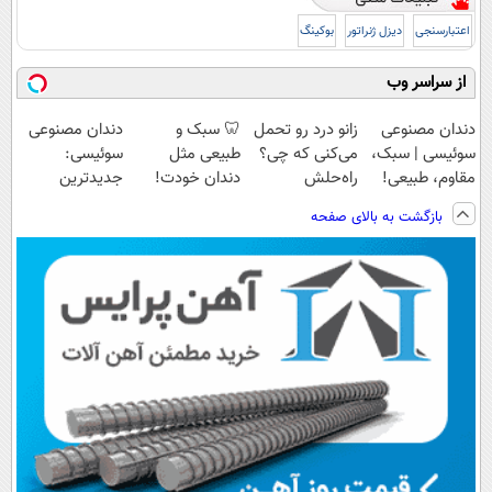
اعتبارسنجی
دیزل ژنراتور
بوکینگ
از سراسر وب
دندان مصنوعی
زانو درد رو تحمل
🦷 سبک و
دندان مصنوعی
سوئیسی | سبک،
می‌کنی که چی؟
طبیعی مثل
سوئیسی:
مقاوم، طبیعی!
راه‌حلش
دندان خودت!
جدیدترین
ویزیت
همین‌جاست!
نصب آسان و
فناوری اروپا،
بازگشت به بالای صفحه
رایگان+پرداخت
پرداخت اقساطی
سبک و مقاوم |
اقساطی😍
💳 📍 تهران
پرداخت قسطی