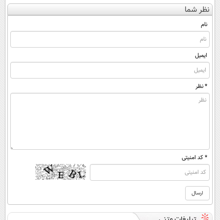
کن
◗پرسش‌نامه رو
کنی؟ (◂فیلم +
کننده 23 روزه
نظر شما
(◀پرسش‌نامه)
پر کن◖
◂پرسش‌نامه)
ساخت!
نام
ایمیل
* نظر
* کد امنیتی