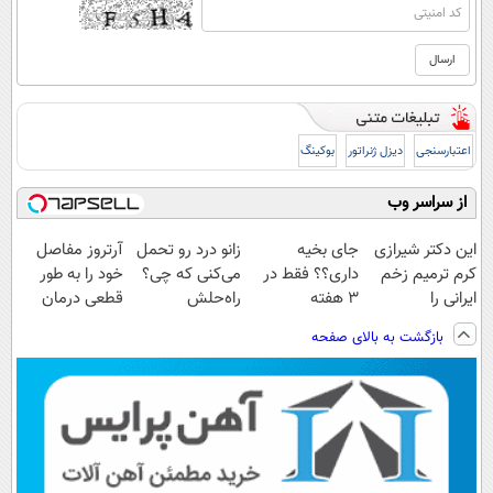
اعتبارسنجی
دیزل ژنراتور
بوکینگ
از سراسر وب
این دکتر شیرازی
جای بخیه
زانو درد رو تحمل
آرتروز مفاصل
کرم ترمیم زخم
داری؟؟ فقط در
می‌کنی که چی؟
خود را به طور
ایرانی را
3 هفته
راه‌حلش
قطعی درمان
ساخت!!!
ترمیمش کن!😍
همین‌جاست!
کنید!
بازگشت به بالای صفحه
◗پرسش‌نامه◖