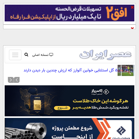
باز
نسخه اصلی
و
صفحه اول
۵ گل استثنایی خولین آلوارز که ارزش چندین بار دیدن دارند
بسته
تماس با ما
کردن
آرشیو
منو
جستجو
نظرسنجی
آب و هوا
اوقات شرعی
پیوند ها
سواد زندگی