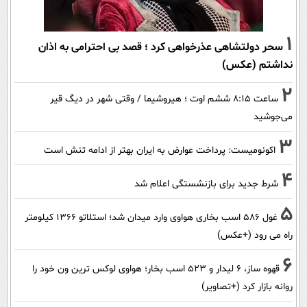
1
سحر دولتشاهی عذرخواهی کرد ؛ قصد بی احترامی به اذان
نداشتم (عکس)
2
ساعت ۸:۱۵ ششم اوت ؛ هیروشیما / وقتی شهر در دیگ قیر
می‌جوشید
3
اکونومیست: پرداخت عوارض به ایران بهتر از ادامه تنش است
4
شرط جدید برای بازنشستگی اعلام شد
5
غول 586 اسب بخاری هواوی وارد میدان شد؛ استلاتو 1366 کیلومتر
راه می رود (+عکس)
6
قهوه ساز، 6 لیدار و 523 اسب بخار؛ هواوی لوکس ترین ون خود را
روانه بازار کرد (+تصاویر)