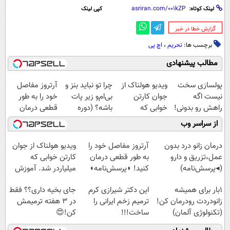
لینک کوتاه:
کپی لینک
‌گزارش خطا در خبر
برچسب ها:
تحریم
،
اچ پی
مطالب پیشنهادی
پولسازی سخت
ویدیو هولناک از
چرا تو نباید بنز و
آرتروز مفاصل
نیست اگه
جوان کارتن
بی‌ام‌و زیر پات
خود را به طور
راهش رو بدونی!
خوابی که
باشه؟ (دوره
قطعی درمان
" دوره رایگان "
میلیاردر شد.
رایگان درآمد
کنید!
از سراسر وب
آموزش رایگان
میلیاردی)
◗پرسش‌نامه◖
درمان زانو درد بدون
آرتروز مفاصل خود را
ویدیو هولناک از جوان
عمل،تزریق و دارو
به طور قطعی درمان
کارتن خوابی که
(◂پرسش‌نامه)
کنید! ◗پرسش‌نامه◖
میلیاردر شد. آموزش
رایگان
1بار برای همیشه
این دکتر شیرازی کرم
جای بخیه داری؟؟ فقط
زانودردت رودرمان کن!
ترمیم زخم ایرانی را
در 3 هفته ترمیمش
(تکنولوژی آلمان)
ساخت!!!
کن!😍
◂پرسشنامه▸