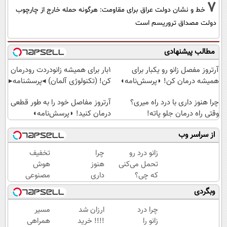
7
خط و نشان دولت عراق برای مقاومت: هرگونه حمله خارج از چارچوب
دولت مصداق تروریسم است
مطالب پیشنهادی
آرتروز مفصل زانو رو یکبار برای
1بار برای همیشه زانودردت رودرمان
همیشه درمان کن! ◗پرسش‌نامه◖
کن! (تکنولوژی آلمان) ◂پرسشنامه▸
چرا هنوز داری با درد راه میری؟
آرتروز مفاصل خود را به طور قطعی
وقتی راه درمان جلو پاته!
درمان کنید! ◗پرسش‌نامه◖
از سراسر وب
زانو درد رو
چرا
تخفیف
تحمل می‌کنی
هنوز
هوش
که چی؟
داری
مصنوعی
راه‌حلش
با درد
پرمیوم
وبگردی
همین‌جاست!
راه
میخوای
میری؟
؟ثبت
چرا درد
ارزان شد
مسیر
وقتی
نام کن
زانو را
!!!! خرید
همراهی