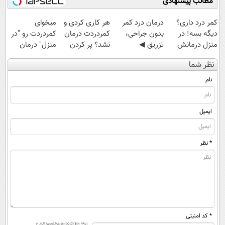
مطالب پیشنهادی
کمر درد داری؟
درمان درد کمر
هر کاری کردی و
میخوای
دیگه بسه! در
بدون جراحی،
کمردردت درمان
کمردردت رو "در
منزل درمانش
تزریق ◀
نشد؟ پر کردن
منزل" درمان
کن
پرسش‌نامه رو پر
پرسشنامه و
کنی؟ (◂فیلم +
نظر شما
(◀پرسش‌نامه)
کن ▶
دریافت راه حل
◂پرسش‌نامه)
نام
ایمیل
* نظر
* کد امنیتی