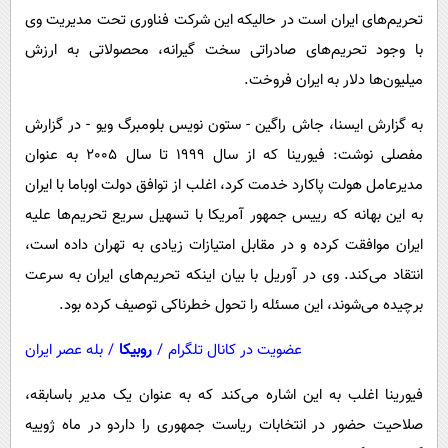
پیامک
سرگرمی
تحریم‌های ایران است در حالیکه این شرکت فناوری تحت مدیریت وی
روانشناسی
فناوری
با وجود تحریم‌های صادراتی سخت گیرانه، محصولاتی به ارزش
میلیون‌ها دلار به ایران فروخت.
آشپزی
گوناگون
دانلود
حوادث
به گزارش ایسنا، جاش راگین - ستون نویس بلومبرگ ویو - در گزارش
مفصلی نوشت: فیورینا که از سال 1999 تا سال 2005 به عنوان
محیط زیست
مدیرعامل هولت پاکارد خدمت کرد، اغلب از توافق دولت اوباما با ایران
سلامت
به این بهانه که رییس جمهور آمریکا با تسهیل سریع تحریم‌ها علیه
فرهنگی
ایران موافقت کرده و در مقابل امتیازات زیادی به تهران داده است،
بین الملل
انتقاد می‌کند. وی در آوریل با بیان اینکه تحریم‌های ایران به سرعت
برچیده می‌شوند، این مسئله را تحول خطرناکی توصیف کرده بود.
اجتماعی
حیات وحش
عضویت در کانال تلگرام
/
روبیکا
/
بله عصر ایران
سیاست خارجی
فیورینا اغلب به این اشاره می‌کند که به عنوان یک مدیر باسابقه،
صلاحیت حضور در انتخابات ریاست جمهوری را داردو در ماه ژوییه