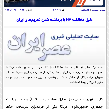
سیاسی
اقتصاد
صفحه نخست
»
اقتصادی
کد
۴۱۷۳۴۷
انتشار:
۱۳:۱۶ - ۲۴-۰۶-۱۳۹۴
جامعه
اقتصادی
دلیل مخالفت HP با برداشته شدن تحریم‌های ایران
ورزشی
اجتماعی
خودرو
بین الملل
حوادث
فرهنگ و هنر
سیاست خارجی
سلامت
علم و دانش
یک برش دانایی
قرآن
فناوری و It
محیط زیست
گوناگون
همه شرکت‌هایی آمریکایی در سال 1995 که بیل کلینتون، رییس جمهور وقت آمریکا با
علمی
سفر و تفریح
صدور دو فرمان تحریم‌ها علیه ایران را تشدید کرد، از صادرات به ایران منع شدند. اگر
فیلم
سرگرمی
مدیران هولت پاکارد از عملکرد شرکت ردینگتون در دوبی مطلع بودند، در این صورت
اخبار کریپتو
قانون آمریکا را زیرپا گذاشتند.
عصر ایران 2
اقتصاد
باشگاه مغز
آموزش زبان
خواندنی ها و دیدنی ها
ورزش
مجله تصویری سلاح
کارلی فیورینا، مدیرعامل سابق هولت پاکارد (HP) و نامزد ریاست
داستان کوتاه
سیاست
جمهوری جمهوریخواه آمریکا یکی از طرفداران سرسخت حفظ