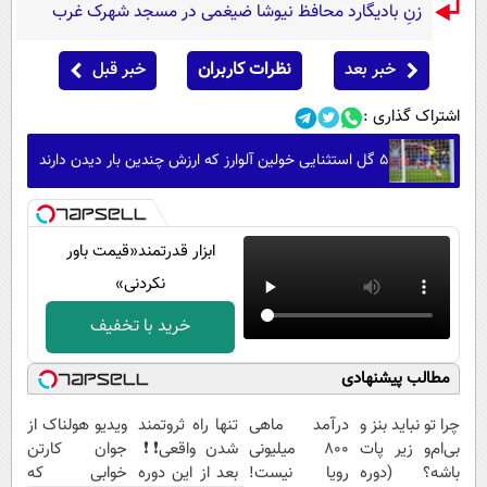
زنِ بادیگارد محافظ نیوشا ضیغمی در مسجد شهرک غرب
خبر بعد
نظرات کاربران
خبر قبل
اشتراک گذاری :
۵ گل استثنایی خولین آلوارز که ارزش چندین بار دیدن دارند
ابزار قدرتمند‌‌«قیمت باور
نکردنی»
خرید با تخفیف
مطالب پیشنهادی
چرا تو نباید بنز و
درآمد ماهی
تنها راه ثروتمند
ویدیو هولناک از
بی‌ام‌و زیر پات
800 میلیونی
شدن واقعی❗❗
جوان کارتن
باشه؟ (دوره
رویا نیست!
بعد از این دوره
خوابی که